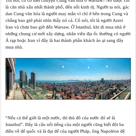
Tôi hỏi, cô có biết chuyện Cung văn hóa ở Warsaw? Nó được coi
là căn nhà xấu nhất thành phố, đến nỗi kinh dị. Người ta nói, gác
dan Cung văn hóa là người may mắn vì chỉ ở bên trong Cung và
chẳng bao giờ phải nhìn thấy nó cả. Cô nói, tôi là người Azeri
Iran và chưa bao giờ đến Warsaw. Ở Istanbul, khi đi mua nhà ở
những chung cư mới xây dựng, nhân viên địa ốc thường có người
Ả rạp hoặc Iran vì đây là hai thành phần khách ào ạt sang đây
mua nhà.
“Nếu cả thế giới là một nước, thì thủ đô của nước đó sẽ là
Istanbul”. Đây là câu nổi tiếng của một người cũng biết đôi ba
điều về đế quốc và là đại đế của người Pháp, ông Napoléon đệ