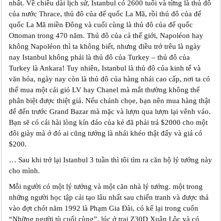
nhất. Về chiều dài lịch sử, Istanbul có 2600 tuổi và từng là thủ đô
của nước Thrace, thủ đô của đế quốc La Mã, rồi thủ đô của đế
quốc La Mã miền Đông và cuối cùng là thủ đô của đế quốc
Ottoman trong 470 năm. Thủ đô của cả thế giới, Napoléon hay
không Napoléon thì ta không biết, nhưng điều trớ trêu là ngày
nay Istanbul không phải là thủ đô của Turkey – thủ đô của
Turkey là Ankara! Tuy nhiên, Istanbul là thủ đô của kinh tế và
văn hóa, ngày nay còn là thủ đô của hàng nhái cao cấp, nơi ta có
thể mua một cái giỏ LV hay Chanel mà mắt thường không thể
phân biệt được thiệt giả. Nếu chảnh chọe, bạn nên mua hàng thật
để đến trước Grand Bazar mà mặc và lượn qua lượn lại vênh váo.
Bạn sẽ có cái hài lòng kín đáo của kẻ đã phải trả $2000 cho một
đôi giày mà ở đó ai cũng tưởng là nhái khéo thật đấy và giá có
$200.
… Sau khi trở lại Istanbul 3 tuần thì tôi tìm ra căn hộ l‎ý tưởng này
cho mình.
Mỗi người có một lý tưởng và một căn nhà lý tưởng. một trong
những người học tập cải tạo lâu nhất sau chiến tranh và được thả
vào đợt chót năm 1992 là Phạm Gia Đài, có kể lại trong cuốn
“Những người tù cuối cùng”, lúc ở trại Z30D Xuân Lộc và có