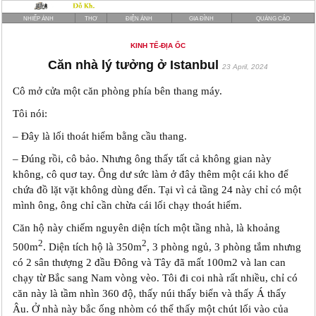
NHIẾP ẢNH
THƠ
ĐIỆN ẢNH
GIA ĐÌNH
QUẢNG CÁO
KINH TẾ-ĐỊA ỐC
Căn nhà lý tưởng ở Istanbul
23 April, 2024
Cô mở cửa một căn phòng phía bên thang máy.
Tôi nói:
– Đây là lối thoát hiểm bằng cầu thang.
– Đúng rồi, cô bảo. Nhưng ông thấy tất cả không gian này
không, cô quơ tay. Ông dư sức làm ở đây thêm một cái kho để
chứa đồ lặt vặt không dùng đến. Tại vì cả tầng 24 này chỉ có một
mình ông, ông chỉ cần chừa cái lối chạy thoát hiểm.
Căn hộ này chiếm nguyên diện tích một tầng nhà, là khoảng
2
2
500m
. Diện tích hộ là 350m
, 3 phòng ngủ, 3 phòng tắm nhưng
có 2 sân thượng 2 đầu Đông và Tây đã mất 100m2 và lan can
chạy từ Bắc sang Nam vòng vèo. Tôi đi coi nhà rất nhiều, chỉ có
căn này là tầm nhìn 360 độ, thấy núi thấy biển và thấy Á thấy
Âu. Ở nhà này bắc ống nhòm có thể thấy một chút lối vào của