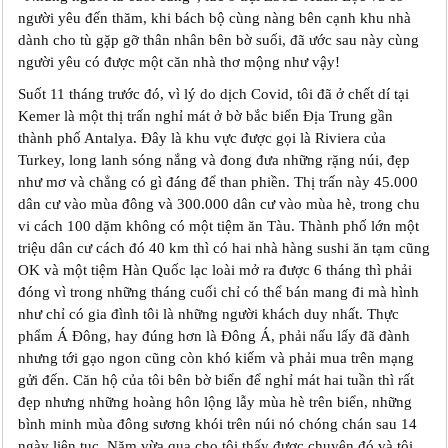
người yêu đến thăm, khi bách bộ cùng nàng bên cạnh khu nhà
dành cho tù gặp gỡ thân nhân bên bờ suối, đã ước sau này cùng
người yêu có được một căn nhà thơ mộng như vậy!
Suốt 11 tháng trước đó, vì lý do dịch Covid, tôi đã ở chết dí tại
Kemer là một thị trấn nghỉ mát ở bờ bắc biển Địa Trung gần
thành phố Antalya. Đây là khu vực được gọi là Riviera của
Turkey, long lanh sóng nắng và đong đưa những rặng núi, đẹp
như mơ và chẳng có gì đáng để than phiền. Thị trấn này 45.000
dân cư vào mùa đông và 300.000 dân cư vào mùa hè, trong chu
vi cách 100 dặm không có một tiệm ăn Tàu. Thành phố lớn một
triệu dân cư cách đó 40 km thì có hai nhà hàng sushi ăn tạm cũng
OK và một tiệm Hàn Quốc lạc loài mở ra được 6 tháng thì phải
đóng vì trong những tháng cuối chỉ có thể bán mang đi mà hình
như chỉ có gia đình tôi là những người khách duy nhất. Thực
phẩm Á Đông, hay đúng hơn là Đông Á, phải nấu lấy đã đành
nhưng tới gạo ngon cũng còn khó kiếm và phải mua trên mạng
gửi đến. Căn hộ của tôi bên bờ biển để nghỉ mát hai tuần thì rất
đẹp nhưng những hoàng hôn lộng lẫy mùa hè trên biển, những
bình minh mùa đông sương khói trên núi nó chóng chán sau 14
ngày liên tục. Năm vừa qua cho tôi thấy được chuyện đó và tôi