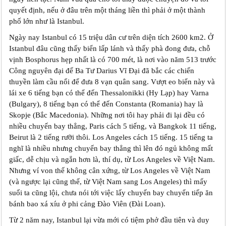
quyết định, nếu ở đâu trên một tháng liền thì phải ở một thành
phố lớn như là Istanbul.
Ngày nay Istanbul có 15 triệu dân cư trên diện tích 2600 km2. Ở
Istanbul đâu cũng thấy biển lấp lánh và thấy phà đong đưa, chỗ
vịnh Bosphorus hẹp nhất là có 700 mét, là nơi vào năm 513 trước
Công nguyên đại đế Ba Tư Darius Vĩ Đại đã bắc các chiến
thuyền làm cầu nổi để đưa 8 vạn quân sang. Vượt eo biển này và
lái xe 6 tiếng bạn có thể đến Thessalonikki (Hy Lạp) hay Varna
(Bulgary), 8 tiếng bạn có thể đến Constanta (Romania) hay là
Skopje (Bắc Macedonia). Những nơi tôi hay phải đi lại đều có
nhiều chuyến bay thẳng, Paris cách 5 tiếng, và Bangkok 11 tiếng,
Beirut là 2 tiếng rưỡi thôi. Los Angeles cách 15 tiếng. 15 tiếng ta
nghĩ là nhiều nhưng chuyến bay thẳng thì lên đó ngủ không mất
giấc, dễ chịu và ngắn hơn là, thí dụ, từ Los Angeles về Việt Nam.
Nhưng ví von thế không cân xứng, từ Los Angeles về Việt Nam
(và ngược lại cũng thế, từ Việt Nam sang Los Angeles) thì mấy
suối ta cũng lội, chưa nói tới việc lấy chuyến bay chuyển tiếp ăn
bánh bao xá xíu ở phi cảng Đào Viên (Đài Loan).
Từ 2 năm nay, Istanbul lại vừa mới có tiệm phở đầu tiên và duy