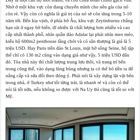
Đây là một căn hộ mới toanh, và còn chưa hoàn chỉnh gạch vữa.
Nhờ ở một khu vực còn đang chuyển mình cho nên gía của nó
còn rẻ. Vậy còn có nghĩa là giá trị của nó sẽ còn tăng trong 5-10
năm tới. Bên kia vịnh, ở phía bờ Âu, khu vực Zeytinburnu chẳng
hạn sát ở ngay bờ biển, dĩ nhiên là chất lượng hơn nhiều và cao
cấp nhất thành phố, nhìn quần đảo Adalar lại phải nhìn meo méo,
kiểu hộ 600m2 penthouse tầng chót và có sân thượng là giá là 5
triệu USD. Hay Paris trên đảo St Louis, mặt bờ sông Seine, hộ tập
thể chỉ có 130 m2 cũng vào dạng giá như vậy, 5 triệu USD đâu
đó. Tòa nhà này thì chất lượng trung lưu thôi, và trang trí bên
trong cũng thế, vào dạng lùng bùng nhưng ta có thể bỏ tiền ra để
nâng cấp và sửa đổi theo đúng ý. Phải nói là xây dựng lặt vặt bên
trong nhà, ở Turkey như tôi từng trải, là nhanh rẻ và còn có thể
nói là tốt nữa, nếu không so được với Na Uy thì cũng là tốt so với
Mỹ.