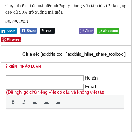
Giờ, tôi sẽ chỉ để mắt đến những lý tưởng vừa tầm túi, tức là dạng
đẹp đủ 90% trở xuống mà thôi.
06. 09. 2021
Post
Viber
Whatsapp
Share
Share
Pinterest
Chia sẻ:
[addthis tool="addthis_inline_share_toolbox"]
Ý KIẾN - THẢO LUẬN
Họ tên
Email
(Đề nghị gõ chữ tiếng Việt có dấu và không viết tắt)