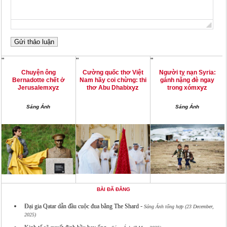
"
"
"
Chuyện ông
Cường quốc thơ Việt
Người tỵ nạn Syria:
Bernadotte chết ở
Nam hãy coi chừng: thi
gánh nặng đè ngay
xyz
xyz
xyz
Jerusalem
thơ Abu Dhabi
trong xóm
Sáng Ánh
Sáng Ánh
BÀI ĐÃ ĐĂNG
-
Đại gia Qatar dẫn đầu cuộc đua bằng The Shard
Sáng Ánh tổng hợp (23 December,
2025)