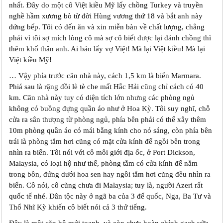
nhất. Đây do một cô Việt kiều Mỹ lấy chồng Turkey và truyền
nghề hầm xương bò từ đời Hùng vương thứ 18 và bắt anh này
đứng bếp. Tôi có đến ăn và xin miễn bàn về chất lượng, chẳng
phải vì tôi sợ mích lòng cô mà sợ cô biết được lại đánh chồng thì
thêm khổ thân anh. Ai bảo lấy vợ Việt! Mà lại Việt kiều! Mà lại
Việt kiều Mỹ!
… Vậy phía trước căn nhà này, cách 1,5 km là biển Marmara.
Phiá sau là rặng đồi lè tè che mất Hắc Hải cũng chỉ cách có 40
km. Căn nhà này tuy có diện tích lớn nhưng các phòng ngủ
không có buồng đựng quần áo như ở Hoa Kỳ. Tôi suy nghĩ, chỗ
cửa ra sân thượng từ phòng ngủ, phía bên phải có thể xây thêm
10m phòng quần áo có mái bằng kính cho nó sáng, còn phía bên
trái là phòng tắm hơi cũng có mặt cửa kính để ngồi bên trong
nhìn ra biển. Tôi nói với cô môi giới địa ốc, ở Port Dickson,
Malaysia, có loại hộ như thế, phòng tắm có cửa kính để nằm
trong bồn, đứng dưới hoa sen hay ngồi tắm hơi cũng đều nhìn ra
biển. Cô nói, cô cũng chưa đi Malaysia; tuy là, người Azeri rất
quốc tế nhé. Dân tộc này ở ngã ba của 3 đế quốc, Nga, Ba Tư và
Thổ Nhĩ Kỳ khiến cô biết nói cả 3 thứ tiếng.