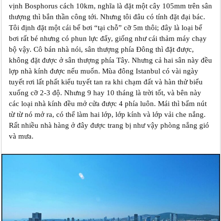
vịnh Bosphorus cách 10km, nghĩa là đặt một cây 105mm trên sân
thượng thì bắn thần công tới. Nhưng tôi đâu có tính đặt đại bác.
Tôi định đặt một cái bể bơi “tại chỗ” cỡ 5m thôi; đây là loại bể
bơi rất bé nhưng có phun lực đẩy, giống như cái thảm máy chạy
bộ vậy. Cô bán nhà nói, sân thượng phía Đông thì đặt được,
không đặt được ở sân thượng phía Tây. Nhưng cả hai sân này đều
lợp nhà kính được nếu muốn. Mùa đông Istanbul có vài ngày
tuyết rơi lất phất kiểu tuyết tan ra khi chạm đất và hàn thử biểu
xuống cỡ 2-3 độ. Nhưng 9 hay 10 tháng là trời tốt, và bên này
các loại nhà kính đều mở cửa được 4 phía luôn. Mái thì bấm nút
từ từ nó mở ra, có thể làm hai lớp, lớp kính và lớp vải che nắng.
Rất nhiều nhà hàng ở đây được trang bị như vậy phòng nắng gió
và mưa.