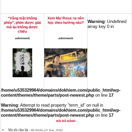
“Vắng mặt không
Xem Ma’ Rosa: ta nên
Warning
: Undefined
phép”, phim được giải
học theo hướng nào?
array key 0 in
mà lại không được
chiếu
adminweb
adminweb
/home/u535329964/domains/dokhiem.com/public_html/wp-
content/themes/theme/parts/post-newest.php
on line
17
Warning
: Attempt to read property "term_id" on null in
/home/u535329964/domains/dokhiem.com/public_html/wp-
content/themes/theme/parts/post-newest.php
on line
17
BÀI ĐÃ ĐĂNG
-
Mẹ tôi cầm lái
Đỗ Khiêm (23 June, 2026)