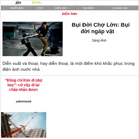
NHIẾP ẢNH
THƠ
ĐIỆN ẢNH
GIA ĐÌNH
QUẢNG CÁO
ĐIỆN ẢNH
Bụi Đời Chợ Lớn: Bụi
đời ngáp vặt
Sáng Ánh
Diễn xuất và thoại, hay diễn thoại, là một điểm khó khắc phục trong
điện ảnh nước nhà
“Đồng chí Kim đi (đu)
bay”: cứ vậy đi lại
chấp nhận được
adminweb