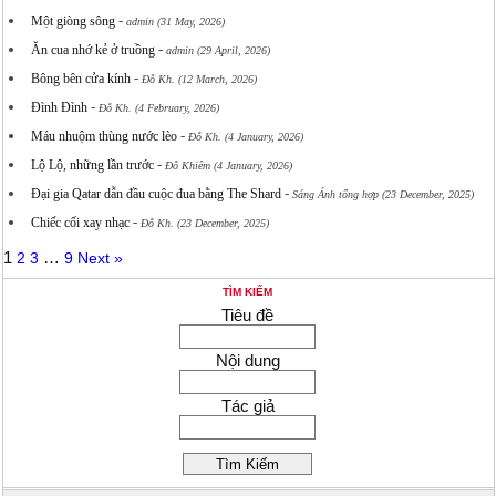
-
Một giòng sông
admin (31 May, 2026)
-
Ăn cua nhớ kẻ ở truồng
admin (29 April, 2026)
-
Bông bên cửa kính
Đỗ Kh. (12 March, 2026)
-
Đình Đình
Đỗ Kh. (4 February, 2026)
-
Máu nhuộm thùng nước lèo
Đỗ Kh. (4 January, 2026)
-
Lộ Lộ, những lần trước
Đỗ Khiêm (4 January, 2026)
-
Đại gia Qatar dẫn đầu cuộc đua bằng The Shard
Sáng Ánh tổng hợp (23 December, 2025)
-
Chiếc cối xay nhạc
Đỗ Kh. (23 December, 2025)
1
…
2
3
9
Next »
TÌM KIẾM
Tiêu đề
Nội dung
Tác giả