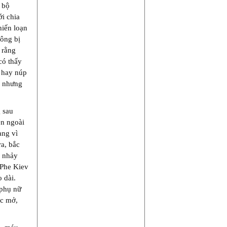
 bộ
i chia
hiến loạn
 ông bị
 rằng
có thấy
o hay núp
y, nhưng
 sau
ên ngoài
ạng vì
ra, bắc
i nhảy
 Phe Kiev
o dài.
“phụ nữ
ợc mở,