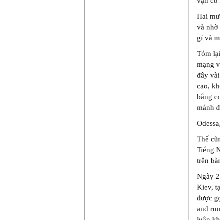
vặn cổ
Hai mươ
và nhờ 
gỉ và m
Tóm lại
mạng vớ
đây vài
cao, k
bằng cơ
mảnh đấ
Odessa,
Thế cũn
Tiếng N
trên bà
Ngày 2 
Kiev, t
được gọ
and run
luận kh