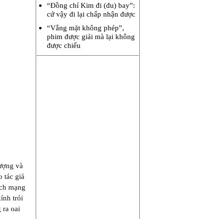
“Đồng chí Kim đi (đu) bay”:
cứ vậy đi lại chấp nhận được
“Vắng mặt không phép”,
phim được giải mà lại không
được chiếu
tượng và
 tác giả
ách mạng
ính trói
 ra oai