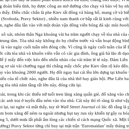
ng đoàn biểu tình, họ được công an mở đường cho chạy và bảo vệ họ n
o thấy. Điều chắc chắn là phe Kiev rất đông và hùng hổ, mang cờ và bi
t (Svoboda, Pravy Sektor) , nhiều nam thanh cơ bắp rất là kinh cùng với 
en, nghe đâu lẫn vào với một đoàn vận đông viên bóng đá sặc mùi
hool
 xô xát, nhóm thân Nga khoảng vài ba trăm người chạy về tòa nhà của
trung tâm. Tòa nhà này không do họ chiếm trước và vẫn hoạt động bìn
c là vào ngày cuối tuần nên đóng cửa. Vì cũng là ngày cuối tuần của lễ
ớc cửa tòa nhà và khuôn viên vẫn có các gia đình, ông già bà lão đi dạo
ể ý mấy đến việc kéo đến nhốn nháo của vài trăm lẻ tẻ này. Đám Liên
g sơ sài vài chướng ngại thì chẳng mấy chốc phe Kiev rầm rộ kéo đến
y vào khoảng 2000 người. Họ đốt ngay hai cái lều lớn dựng tại khuôn 
iểu của tổ chức nào, nghe đâu là của nhà thờ hay giáo hội. Phe Liên ba
ng tòa nhà năm tầng rất lớn này, đóng cửa lại.
ài, trong khi các thiếu nữ tuổi teen lăng xăng quấn giẻ, đổ xăng vào ch
 các anh trai ở tuyến đầu ném vào tòa nhà. Cái này thì rõ ràng là như vậ
i lại, tai nghe và mắt thấy, tuy tờ
Wall Street Journal
có lúc đồ rằng là 
àm bom xăng để ném ra ngoài nhưng hụt tay run rảy khiến tự gây ra hỏ
ng 5, dưới mưa lất phất ấm lòng các chiến sĩ cách mạng Quốc xã. Một 
rưởng) Pravy Sektor từng chỉ huy tại mặt trận ‘Euromaidan’ mấy tháng t