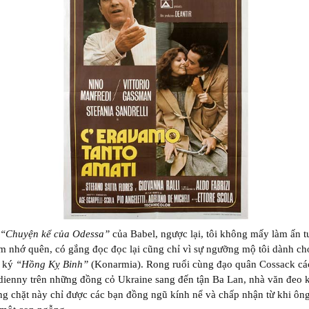
“Chuyện kể của Odessa”
của Babel, ngược lại, tôi không mấy làm ấn 
 nhớ quên, có gắng đọc đọc lại cũng chỉ vì sự ngưỡng mộ tôi dành cho
 ký
“Hồng Kỵ Binh”
(Konarmia). Rong ruổi cùng đạo quân Cossack c
ienny trên những đồng cỏ Ukraine sang đến tận Ba Lan, nhà văn đeo k
g chặt này chỉ được các bạn đồng ngũ kính nể và chấp nhận từ khi ông