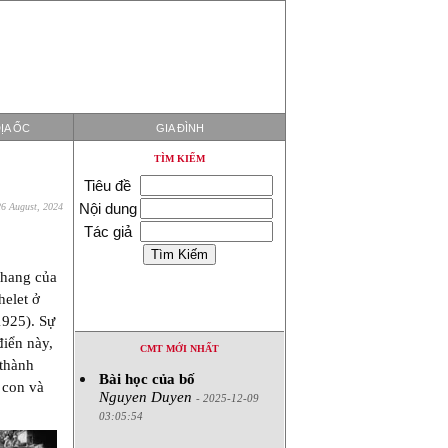
ỊA ỐC
GIA ĐÌNH
TÌM KIẾM
Tiêu đề
Nội dung
26 August, 2024
Tác giả
thang của
helet ở
1925). Sự
điển này,
CMT MỚI NHẤT
 thành
Bài học của bố
g con và
Nguyen Duyen
- 2025-12-09
03:05:54