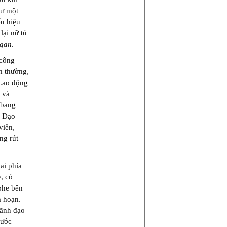
hư một
ểu hiệu
lại nữ tú
igan
.
 công
h thường,
 Lao động
 và
 bang
. Đạo
viên,
ng rút
ai phía
y, có
phe bên
a hoạn.
lãnh đạo
rước