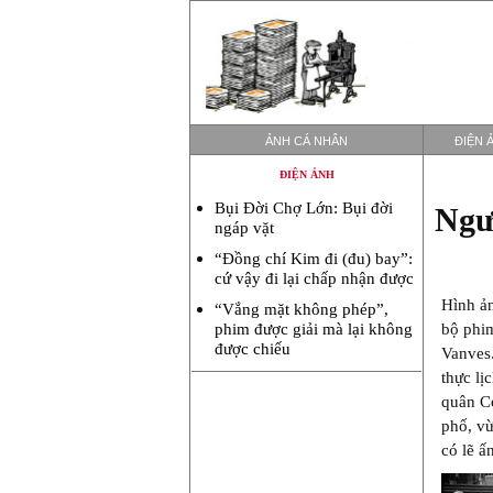
ẢNH CÁ NHÂN
ĐIỆN 
ĐIỆN ẢNH
Bụi Đời Chợ Lớn: Bụi đời
Ngư
ngáp vặt
“Đồng chí Kim đi (đu) bay”:
cứ vậy đi lại chấp nhận được
Hình ản
“Vắng mặt không phép”,
bộ ph
phim được giải mà lại không
được chiếu
Vanves.
thực lị
quân Co
phố, vừ
có lẽ ấ