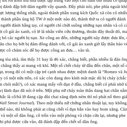
 sót rời khỏi tòa nhà được tập trung vào một chỗ nằm ôm nhau co quắ
ị đánh đập bởi đám người vây quanh. Đây phải nói, phe phía ngoài kh
lực lượng thống nhất, ngoài thành phần xung kích Quốc xã còn có nhiề
y thành phần ủng hộ TW ở một mức nào đó, thành thử ra có người đánh
 người đánh bằng tay, có người chỉ chửi suông những nạn nhân và có c
t cô gái áo xanh, có lẽ là nhân viên cứu thương, thoăn đây thoắt đó, 
 bó các người bị nạn. Xe công an đến, những người này được đưa lên,
ăn cho họ bớt bị đám đông đánh với, cô gái áo xanh giờ lấy thân bảo v
ược cô chăm sóc để họ được công an đưa… vào tù.
ng tòa nhà, tìm thấy 31 hay là 46 xác, chẳng biết, phần nhiều là đàn ôn
 chẳng thấy ai mang vũ khí. Một số chết cháy từ đầu đến chân, một số c
ạt, trong đó có một cặp trẻ cạnh nhau được mệnh danh là “Romeo và Ju
y có một nửa trên, có xác còn đang deo kính mát mặc dù bị cháy (chắc 
m chói mắt?), có xác mang mấy vết đạn ở đầu, chẳng biết có phải nhờ tà
vị lãnh đạo đã nói ở trên. Một phụ nữ cháy toàn thân dang hai chân nằ
hắc là cô/bà lỡ đang cặp đùi chai xăng định ném thì nó phát nổ theo gi
Wall Street Journal
). Theo một thiếu nữ chứng nhân thuật lại, tuy không
 thế nào, thì không phải ai cũng chết vì đạn bắn vào hay bom xăng. Cù
 và một số đàn ông, cô trốn vào một phòng và chặn cửa lại, nhưng phe
hi phá được cửa vào, đã đánh đập đến chết số đàn ông.