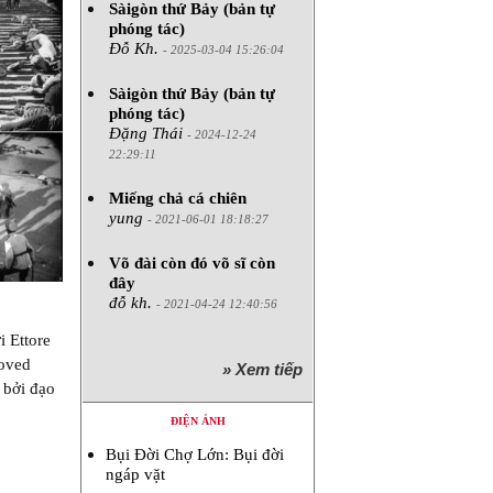
Sàigòn thứ Bảy (bản tự
phóng tác)
Đỗ Kh.
- 2025-03-04 15:26:04
Sàigòn thứ Bảy (bản tự
phóng tác)
Đặng Thái
- 2024-12-24
22:29:11
Miếng chả cá chiên
yung
- 2021-06-01 18:18:27
Võ đài còn đó võ sĩ còn
đây
đỗ kh.
- 2021-04-24 12:40:56
i Ettore
Loved
» Xem tiếp
 bởi đạo
ĐIỆN ẢNH
Bụi Đời Chợ Lớn: Bụi đời
ngáp vặt