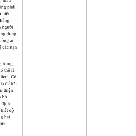
p, máu
ông phải
u hiếu
 bằng
ả người
mang dụng
 công an
ệ các nạn
g trung
ó thể là
liet”. Có
là để lửa
i thiện
m hớ
ả định
 biết độ
ng hai
 bên