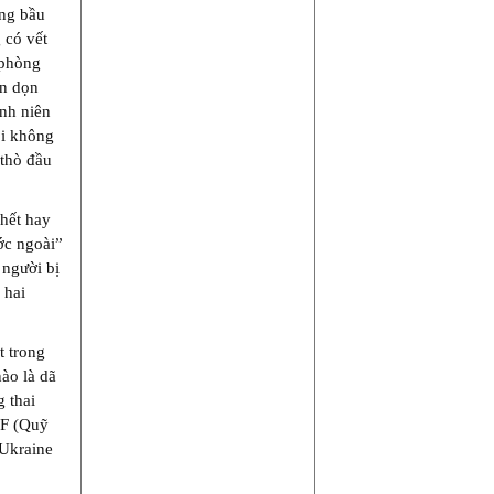
ang bầu
 có vết
 phòng
ến dọn
anh niên
ôi không
 thò đầu
chết hay
ớc ngoài”
 người bị
 hai
t trong
ào là dã
 thai
MF (Quỹ
 Ukraine