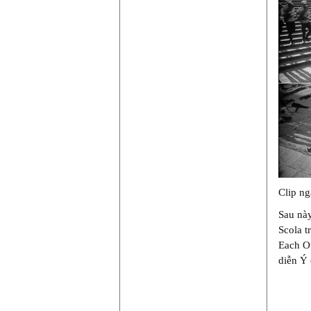
Clip n
Sau này
Scola t
Each Ot
diễn Ý 