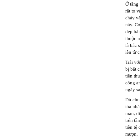
Ở tầng 
rất to 
cháy và
này. Có
dẹp bàn
thuộc n
là bác 
lên từ 
Trái vớ
bị bắt 
tiền th
công an
ngày sa
Dù chuy
tòa nhà
man, d
trên tầ
tiền tệ
mượn.