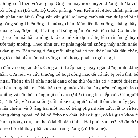
ường xuất hiện với áo giáp. Ông lên máy nói chuyện dường như là với
 bộ Công an (Bộ CA, Bộ Quốc phòng, Viện Kiểm sát được chính phủ mớ
nh phần cực hữu). Ông yêu cầu gửi lực lượng cảnh sát can thiệp vì bị p
g bằng súng khiến ông bị thương chân. Máy liền lia xuống, chẳng thấy
quái gì cả, được một lúc ông rút súng ngắn bắn vào tòa nhà. Có tin cho
ng leo lên mái bắn xuống, khó có thể xác định là họ lên mái làm gì tuy 
ời thấp thoáng. Theo hình thu từ phía ngoài thì không thấy nhốn nhá
h đạn gì cả. Bên trong ở tầng một, tầng hai có nơi thấy lửa bắt đầu chá
ng tòa nhà phần lớn vẫn vững chứ không phải là ngùn ngụt.
a đến và công an đến. Công an thì xếp hàng ngay ngắn đứng nhìn đằng
hắn. Cứu hỏa và cứu thương có hoạt động mặc dù có lúc bị biểu tình b
 ngại. Thông tin là phía ngoài đang công thủ tòa nhà có 4 người thiệt m
 ở bên trong bắn ra. Phía bên trong, một vài cửa tầng trên, có người leo 
xuống và cứu hỏa cùng một số dân sự đưa thang lên tiếp cứu. Có ngườ
 5, 7 thước, vừa rơi xuống đất thì kẻ đỡ, người đánh thêm cho mấy gậy.
o lấn chiếm, và ở tầng hai một nơi có tiếng phụ nữ kêu cứu, rất to và ké
úng đứng ngoài, có kẻ hô “cho nó chết, kêu cái gì”, có kẻ giáo khoa 
 nhà (trông con, làm bếp) lại đi biểu tình”. Hai phút sau, cửa sổ đó đư
i reo hò khi thấy phất cờ của Trung ương (cờ Ukraine).