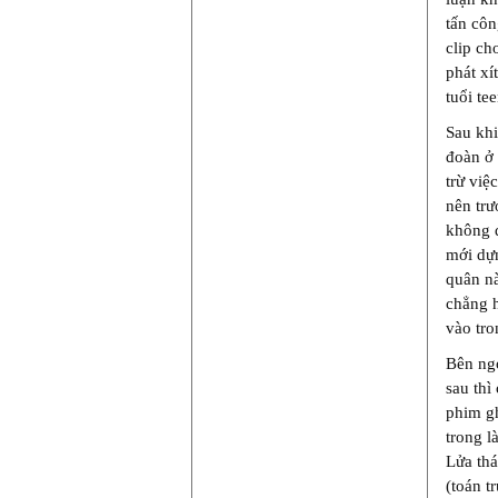
tấn cô
clip ch
phát xí
tuổi te
Sau khi
đoàn ở 
trừ việ
nên trư
không đ
mới dựn
quân nà
chẳng h
vào tro
Bên ngo
sau thì
phim gh
trong l
Lửa thá
(toán t