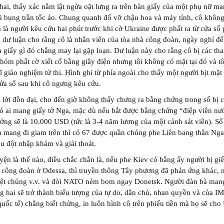
hai, thấy xác nằm lật ngửa oặt lưng ra trên bàn giấy của một phụ nữ m
và bụng trần tốc áo. Chung quanh đổ vỡ chậu hoa và máy tính, cô không
 là người kêu cứu hai phút trước khi cờ Ukraine được phất ra từ cửa sổ
 dư luận cho rằng cô là nhân viên của tòa nhà công đoàn, ngày nghỉ đ
 giấy gì đó chẳng may lại gặp loạn. Dư luận này cho rằng cô bị các th
hóm phất cờ xiết cổ bằng giây điện nhưng tôi không có mặt tại đó và t
sĩ giảo nghiệm tử thi. Hình ghi từ phía ngoài cho thấy một người bịt mặt
cửa sổ sau khi cô ngưng kêu cứu.
i lời đồn đại, cho đến giờ không thấy chưng ra bằng chứng trong số bị 
có ai mang giấy tờ Nga, mặc dù nếu bắt được bằng chứng “điệp viên nư
ưởng sẽ là 10.000 USD (tức là 3-4 năm lương của một cảnh sát viên). Số
 mang đi giam trên thì có 67 được quần chúng phe Liên bang thân Nga
u đột nhập khám và giải thoát.
ện là thế nào, điều chắc chắn là, nếu phe Kiev có bằng ấy người bị giế
 công đoàn ở Odessa, thì truyền thông Tây phương đã phản ứng khác, n
iệt chủng v.v. và đòi NATO ném bom ngay Donetsk. Người đàn bà mang
ng hai sẽ trở thành biểu tượng của tự do, dân chủ, nhan quyền và của I
 quốc tế) chẳng biết chừng, in luôn hình cô trên phiếu tiền mà họ sẽ cho