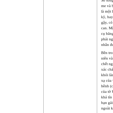
Số sống
me và b
là một 
kỳ, ha
gậy, có
can. Mộ
cụ băng
phải ng
nhân đ
Bên tro
niên và
chết ng
xác chá
khỏi là
xạ của 
hênh (c
của tờ
khả tín
bạn gái
ngoài k