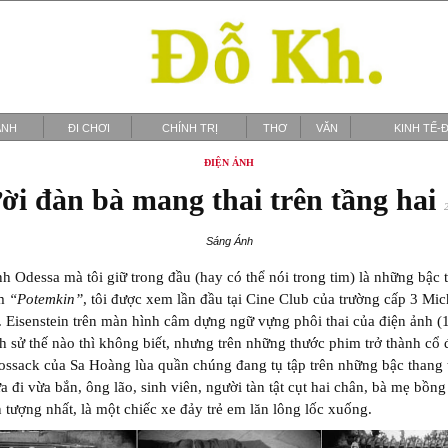
ẢNH
ĐI CHƠI
CHÍNH TRỊ
THƠ
VĂN
KINH TẾ-Đ
ĐIỆN ẢNH
ời đàn bà mang thai trên tầng hai
Sáng Ánh
h Odessa mà tôi giữ trong đầu (hay có thể nói trong tim) là những bậc 
im
“Potemkin”
, tôi được xem lần đầu tại Cine Club của trường cấp 3 Mic
 Eisenstein trên màn hình câm dựng ngữ vựng phôi thai của điện ảnh (
ch sử thế nào thì không biết, nhưng trên những thước phim trở thành cổ 
ssack của Sa Hoàng lùa quần chúng đang tụ tập trên những bậc thang
a đi vừa bắn, ông lão, sinh viên, người tàn tật cụt hai chân, bà mẹ bồn
n tượng nhất, là một chiếc xe đảy trẻ em lăn lông lốc xuống.