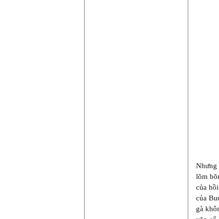
Nhưng
lõm bõm
của hồi
của Bud
gà khôn