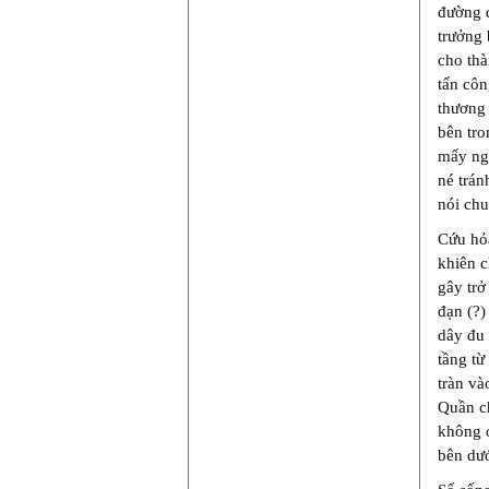
đường đ
trưởng
cho thà
tấn côn
thương 
bên tro
mấy ngư
né trán
nói chu
Cứu hỏ
khiên c
gây trở
đạn (?)
dây đu 
tầng từ
tràn và
Quần ch
không ở
bên dướ