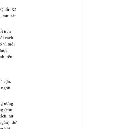
n Quốc Xã
, mùi sắt
ổi trên
ôi cách
ó vì tuổi
được
nh trên
là cận.
t ngón
ng ương
ng (còn
ích, hit
ngắn), dư
au khi