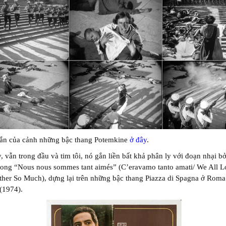
gắn của cảnh những bậc thang Potemkine
ở đây
.
, vẫn trong đầu và tim tôi, nó gắn liền bất khả phân ly với đoạn nhại bở
rong “Nous nous sommes tant aimés” (C’eravamo tanto amati/ We All 
her So Much), dựng lại trên những bậc thang Piazza di Spagna ở Roma
(1974).