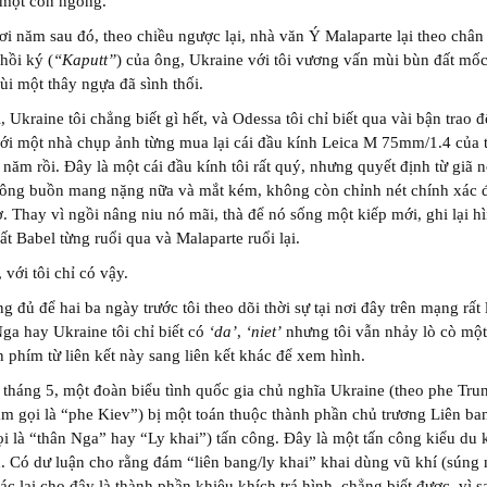
 một con ngỗng.
i năm sau đó, theo chiều ngược lại, nhà văn Ý Malaparte lại theo châ
hồi ký (
“Kaputt”
) của ông, Ukraine với tôi vương vấn mùi bùn đất mốc
ùi một thây ngựa đã sình thối.
, Ukraine tôi chẳng biết gì hết, và Odessa tôi chỉ biết qua vài bận trao đ
i một nhà chụp ảnh từng mua lại cái đầu kính Leica M 75mm/1.4 của t
 năm rồi. Đây là một cái đầu kính tôi rất quý, nhưng quyết định từ giã n
hông buồn mang nặng nữa và mắt kém, không còn chỉnh nét chính xác 
. Thay vì ngồi nâng niu nó mãi, thà để nó sống một kiếp mới, ghi lại hì
t Babel từng ruổi qua và Malaparte ruổi lại.
 với tôi chỉ có vậy.
g đủ để hai ba ngày trước tôi theo dõi thời sự tại nơi đây trên mạng rất 
ga hay Ukraine tôi chỉ biết có
‘da’
,
‘niet’
nhưng tôi vẫn nhảy lò cò mộ
n phím từ liên kết này sang liên kết khác để xem hình.
tháng 5, một đoàn biểu tình quốc gia chủ nghĩa Ukraine (theo phe Tru
ạm gọi là “phe Kiev”) bị một toán thuộc thành phần chủ trương Liên ba
i là “thân Nga” hay “Ly khai”) tấn công. Đây là một tấn công kiểu du k
. Có dư luận cho rằng đám “liên bang/ly khai” khai dùng vũ khí (súng 
ác lại cho đây là thành phần khiêu khích trá hình, chẳng biết được, vì s