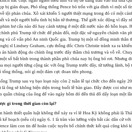
hích bác chục ngàn người biểu tình và họ dễ dàng tràn vào tòa nhà Qu
p bị gián đoạn, Phó tổng thống Pence bỏ trốn với gia đình vì một số t
 về tội phản chúa. Xô xát khiến 5 người thiệt mạng trong đó có một cảnh
ết và một người biểu tình bị bắn tử thương. Thế giới xúc động vì đây n
phim hư cấu nào đó hay cảnh tượng ở một đất nước nào đó hỗn loạn. H
 chính phủ Trump từ chức để phản đối, một đặc sứ nguyên chánh văn p
ng và cố vấn phó An ninh Quốc gia. Trump bị một số đồng minh thân t
nghị sĩ Lindsey Graham, cựu thống đốc Chris Christie tránh xa ra khiế
n án hành động do chính ông trước đây thầm chủ trương và vỗ về. Chu
một số bất bình trong thành phần phò chúa nay bị ông bỏ rơi. Nhưng đó
a mọi người từng cộng tác với ông Trump trước đây, từ tướng lãnh, bộ 
 tổng thống, nói gì một đám cực đoan tiên phong.
ống Trump sau vụ bạo loạn này còn 2 tuần lễ tại chức cho đến ngày 20
t là ông sẽ không hiện diện trong buổi lễ bàn giao. Đây được coi như mộ
ho quần chúng của ông để vào ngày hôm đó đến thủ đô dấy loạn một lầ
c gì trong thời gian còn lại?
n hành thiết quân luật không thể xảy ra vì lẽ Hoa Kỳ không phải là Thá
 kế hoạch (nếu có) ngày 6. 1 là tràn vào lưỡng viện bắt các dân cử với
ence làm con tin để hoãn cuộc tuyên bố chính thức kết quả cũng khó kh