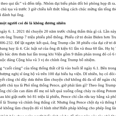
 theo qui tắc” và đếm tiếp. Nhóm đại biểu phản đối bỏ phòng họp đi ra
c chủ tọa và trước 3 giờ chiều kết thức bằng cách chúc mừng tân tổng t
 đánh bại ông.
 một người coi đó là không đương nhiên
ngày 6. 1. 2021 thì chuyện 20 năm trước chẳng thấm thía gì cả. Lần nà
ơn ông Trump 7 triệu phiếu phổ thông. Phiếu cử tri đoàn Biden hơn T
306-232. Để lật ngược kết quả, ông Trump cần 38 phiếu của đại cử tri đ
3 bang hay là 4. Các luật sư của ông đi kiện 61 lần và thua 60 lần. Họ bị
ện bác đơn thưa hai lần trong khi Viện gồm 9 thẩm phán trong đó có 6
huộc đảng Cộng hòa và 3 vị do chính ông Trump bổ nhiệm.
 “cuối cùng” của tổng thống thất cử là vào buổi lễ ngày 6.1. Bên tron
thượng nghị sĩ ủng hộ và trên 100 đại biểu hạ viện. Dĩ nhiên, họ có đòi
yết cũng chỉ dây dưa thêm lắm chuyện chứ không đủ đa số để ngàn ch
ười chủ tọa là Phó tổng thống Pence, giờ phải làm gì? Theo ông Trump
hống chỉ cần can đảm đổ mẹ nó kết quả xuống cống chảy ra dòng Potom
au khi giật nước bỏ 81 triệu lá phiếu, Pence chỉ cần rửa tay bằng xà ph
ố là Trump và chính ông thắng cử. Nhưng ông Pence chột dạ và thông 
sẽ không làm chuyện đó vì hình như Hiến pháp không cho phép ông là