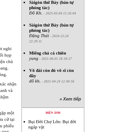
Sàigòn thứ Bảy (bản tự
phóng tác)
Đỗ Kh.
- 2025-03-04 15:26:04
Sàigòn thứ Bảy (bản tự
phóng tác)
Đặng Thái
- 2024-12-24
22:29:11
ột nghi
Miếng chả cá chiên
ổi họp
yung
- 2021-06-01 18:18:27
iện chủ
bang.
Võ đài còn đó võ sĩ còn
ông.
đây
đỗ kh.
- 2021-04-24 12:40:56
 xác nhận
danh và
 nhậm
» Xem tiếp
 gặp một
ĐIỆN ẢNH
u cử tại
Bụi Đời Chợ Lớn: Bụi đời
ều phiếu
ngáp vặt