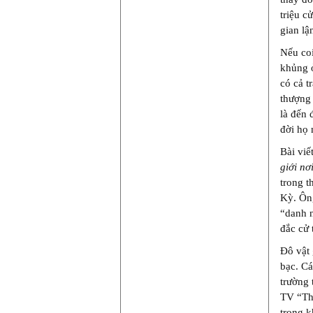
triệu c
gian lậ
Nếu coi
khủng ở
có cả t
thượng 
là đến 
đời họ 
Bài viế
giới nơ
trong t
Kỳ. Ông
“danh n
đắc cử
Đô vật 
bạc. Cá
trường 
TV “The
trong k