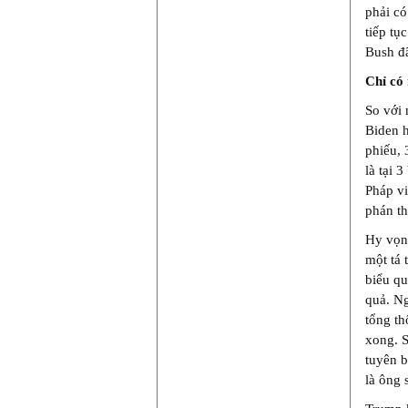
phải có
tiếp tụ
Bush đã
Chỉ có
So với 
Biden h
phiếu, 
là tại 
Pháp vi
phán t
Hy vọng
một tá 
biểu qu
quả. Ng
tổng t
xong. S
tuyên b
là ông 