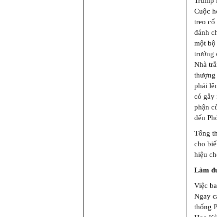
Trump k
Cuộc họ
treo cổ
đánh ch
một bộ 
trưởng
Nhà trắ
thượng 
phải lê
có gây 
phận củ
đến Phó
Tổng th
cho biế
hiệu c
Làm đượ
Việc ba
Ngay cả
thống P