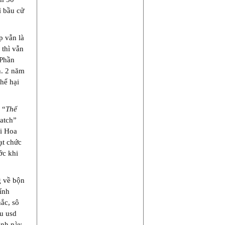
ì bầu cử
p vẫn là
 thì vẫn
 Phần
h. 2 năm
hể hại
 “
Thế
Catch”
ại Hoa
ạt chức
ớc khi
g về bộn
ính
ắc, sô
u usd
ình này