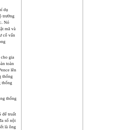
hí dụ
ộ trưởng
c. Nó
mật mã và
hư cố vấn
ong
 cho gia
oàn toàn
Pence lên
g thống
g thống
ổng thống
 để truất
đa số nội
ết là ông