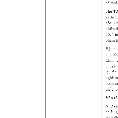
có thuậ
Thứ Tư,
vì đã c
hòa. Ôn
nhiên đ
20. 1 t
phạm tộ
Hậu quả
cho bất
Chính q
chuyện 
lại, tâ
nghề tứ
hoàn t
thể cho
Vẫn cò
Như vậy
chiêu 
thay đ