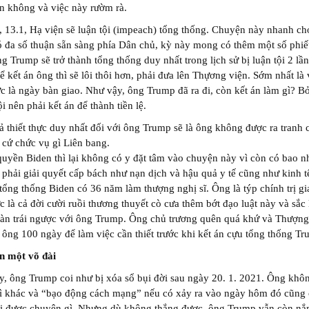
n không và việc này rườm rà.
 13.1, Hạ viện sẽ luận tội (impeach) tổng thống. Chuyện này nhanh ch
ó đa số thuận sẵn sàng phía Dân chủ, kỳ này mong có thêm một số phi
g Trump sẽ trở thành tổng thống duy nhất trong lịch sử bị luận tội 2 lầ
ể kết án ông thì sẽ lôi thôi hơn, phải đưa lên Thựơng viện. Sớm nhất là
ức là ngày bàn giao. Như vậy, ông Trump đã ra đi, còn kết án làm gì? Bở
i nên phải kết án để thành tiền lệ.
 thiết thực duy nhất đối với ông Trump sẽ là ông không được ra tranh 
 cứ chức vụ gì Liên bang.
uyền Biden thì lại không có y đặt tâm vào chuyện này vì còn có bao n
phải giải quyết cấp bách như nạn dịch và hậu quả y tế cũng như kinh t
n tổng thống Biden có 36 năm làm thượng nghị sĩ. Ông là týp chính trị gi
c là cả đời cười ruồi thương thuyết cò cưa thêm bớt đạo luật này và sắc 
oàn trái ngược với ông Trump. Ông chủ trương quên quá khứ và Thượng
 ông 100 ngày để làm việc cần thiết trước khi kết án cựu tổng thống Tr
n một võ đài
, ông Trump coi như bị xóa sổ bụi đời sau ngày 20. 1. 2021. Ông khô
gì khác và “bạo động cách mạng” nếu có xảy ra vào ngày hôm đó cũng
ổi được chuyện gì. Nhưng dù không thắng được, ông Trump vẫn còn n