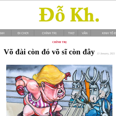
ẢNH
ĐI CHƠI
CHÍNH TRỊ
THƠ
VĂN
KINH TẾ-Đ
CHÍNH TRỊ
Võ đài còn đó võ sĩ còn đây
13 January, 2021