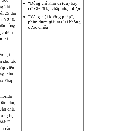
0.000
“Đồng chí Kim đi (đu) bay”:
ng khi
cứ vậy đi lại chấp nhận được
ới 25 đại
“Vắng mặt không phép”,
 có 246.
phim được giải mà lại không
iếu. Ông
được chiếu
ược đếm
 lại.
ếm lại
rida, tức
háp viện
ng, của
cao Pháp
Florida
 Dân chủ,
Dân chủ,
ĩ ủng hộ
iết!”.
ều cần