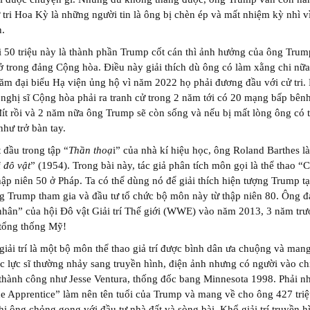
ử tri Hoa Kỳ là những người tin là ông bị chèn ép và mất nhiệm kỳ nhì v
n.
 50 triệu này là thành phần Trump cốt cán thì ảnh hưởng của ông Trum
 trong đảng Cộng hòa. Điều này giải thích dù ông có làm xằng chi nữa
răm đại biểu Hạ viện ủng hộ vì năm 2022 họ phải đương đầu với cử tri.
nghị sĩ Cộng hòa phải ra tranh cử trong 2 năm tới có 20 mạng bấp bên
đít rồi và 2 năm nữa ông Trump sẽ còn sống và nếu bị mất lòng ông có t
như trở bàn tay.
t đầu trong tập “
Thần thoạ
i” của nhà kí hiệu học, ông Roland Barthes là
i đô vật
” (1954). Trong bài này, tác giả phân tích môn gọi là thể thao “
hập niên 50 ở Pháp. Ta có thể dùng nó để giải thích hiện tượng Trump t
 Trump tham gia và đầu tư tổ chức bộ môn này từ thập niên 80. Ông đ
hân” của hội Đô vật Giải trí Thế giới (WWE) vào năm 2013, 3 năm trư
 tổng thống Mỹ!
giải trí là một bộ môn thể thao giả trí được bình dân ưa chuộng và man
c lực sĩ thường nhảy sang truyền hình, điện ảnh nhưng có người vào ch
thành công như Jesse Ventura, thống đốc bang Minnesota 1998. Phải nh
 Apprentice” làm nên tên tuổi của Trump và mang về cho ông 427 triệ
hi ông chỏng gọng với đầu tư nhà đất và sòng bài. Khổ giải trí truyền h