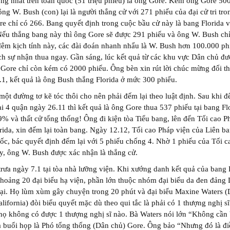
ng nhất trên toàn quốc (51 triệu phiếu) là ông Gore. Kém ông Gore 50
ông W. Bush (con) lại là người thắng cử với 271 phiếu của đại cử tri tro
e chỉ có 266. Bang quyết định trong cuộc bầu cử này là bang Florida v
 Nếu thắng bang này thì ông Gore sẽ được 291 phiếu và ông W. Bush chỉ
êm kịch tính này, các đài đoán nhanh nhẩu là W. Bush hơn 100.000 ph
ch sự nhận thua ngay. Gần sáng, lúc kết quả từ các khu vực Dân chủ đ
 Gore chỉ còn kém có 2000 phiếu. Ông bèn xin rút lời chúc mừng đối thủ
1, kết quả là ông Bush thắng Florida ở mức 300 phiếu.
một đường tơ kẽ tóc thôi cho nên phải đếm lại theo luật định. Sau khi đ
ại 4 quận ngày 26.11 thì kết quả là ông Gore thua 537 phiếu tại bang Flo
9% và thất cử tổng thống! Ông đi kiện tòa Tiểu bang, lên đến Tối cao P
rida, xin đếm lại toàn bang. Ngày 12.12, Tối cao Pháp viện của Liên ba
ốc, bác quyết định đếm lại với 5 phiếu chống 4. Nhờ 1 phiếu của Tối 
y, ông W. Bush được xác nhận là thắng cử.
 trưa ngày 7.1 tại tòa nhà lưỡng viện. Khi xướng danh kết quả của bang 
khoảng 20 đại biểu hạ viện, phần lớn thuộc nhóm đại biểu da đen đảng
ại. Họ lùm xùm gây chuyện trong 20 phút và đại biểu Maxine Waters (
lifornia) đòi biểu quyết mặc dù theo qui tắc là phải có 1 thượng nghị s
ọ không có được 1 thượng nghị sĩ nào. Bà Waters nói lớn “Không cần b
 buổi họp là Phó tổng thống (Dân chủ) Gore. Ông bảo “Nhưng đó là đi