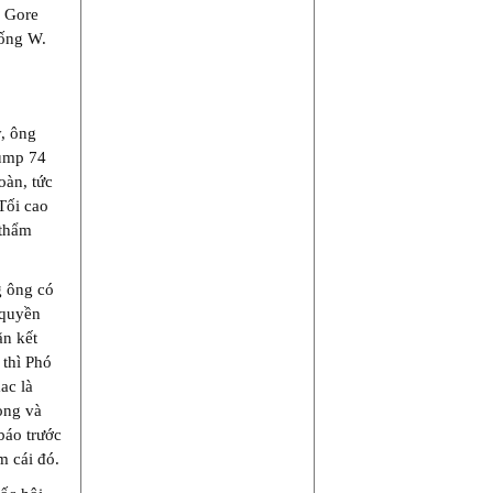
. Gore
hống W.
y, ông
rump 74
oàn, tức
 Tối cao
 thẩm
g ông có
 quyền
ặn kết
 thì Phó
ac là
òng và
báo trước
m cái đó.