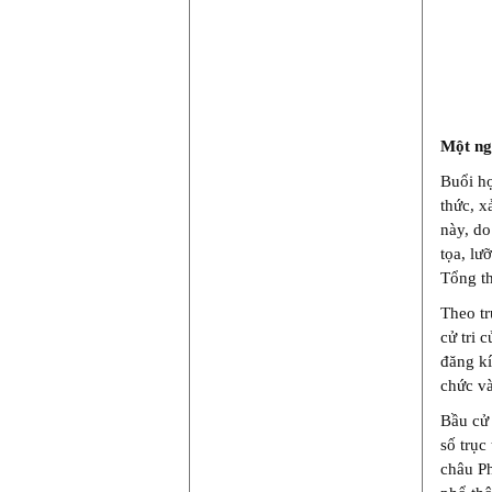
Một ng
Buổi họ
thức, x
này, do
tọa, lư
Tổng th
Theo tr
cử tri 
đăng kí
chức và
Bầu cử
số trục
châu Ph