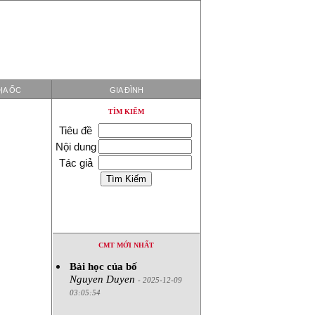
ỊA ỐC
GIA ĐÌNH
TÌM KIẾM
Tiêu đề
Nội dung
Tác giả
CMT MỚI NHẤT
Bài học của bố
Nguyen Duyen
- 2025-12-09
03:05:54