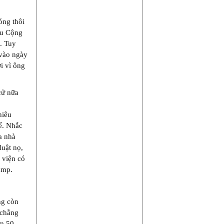
óng thôi
ếu Cộng
n. Tuy
 vào ngày
i vì ông
cử nữa
hiêu
ế. Nhắc
a nhà
luật nọ,
 viện có
ump.
ng còn
 chẳng
ắm 50