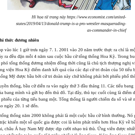
Hí họa từ trang này https://www.economist.com/united-
states/2019/04/13/donald-trump-is-a-pro-wrestler-masquerading-
as-commander-in-chief
hi thức đương nhiên
p vào lúc 1 giờ trưa ngày 7. 1. 2001 vào 20 năm trước thực ra chỉ là m
ảy ra đều đặn mỗi 4 năm sau cuộc bầu cử tổng thống Hoa Kỳ. Trong bu
 phó tổng thống đương nhiệm đồng thời cũng là chủ tịch thượng nghị v
ỡng viện Hoa Kỳ điểm danh kết quả của các đại cử tri đoàn của 50 tiểu 
ống Mỹ được bầu bởi cử tri đoàn này chứ không phải bởi phiếu phổ th
uyền thống, bầu cử diễn ra vào ngày thứ 3 đầu tháng 11. Các tiểu bang
của bang mình và gửi họ đến thủ đô. Tại đây, thủ tục cuối cùng là điểm 
‎ phiếu của từng tiểu bang một. Tổng thống là người chiếm đa số và sẽ
o ngày 20. 1 sẽ đến.
 tổng thống năm 2000 không phải là một cuộc bầu cử bình thường. Nó
 trặc khiến một số quốc gia được coi là kém phát triển hơn Hoa Kỳ về bầ
i, châu Á hay Nam Mỹ được dịp cười nhạo trả thù. Ứng viên được nhi