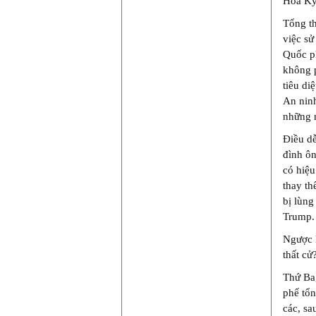
Hoa Kỳ
Tổng th
việc sử
Quốc p
không p
tiêu di
An ninh
những 
Điều dễ
đình ôn
có hiệu
thay th
bị lùng
Trump.
Ngược l
thất cử
Thứ Ba,
phế tổn
các, sa