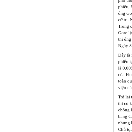
phổ thô
phiếu, 
ông Gor
cử tri.
Trong đ
Gore lị
thì ông
Ngày 8.
Đây là 
phiếu t
là 0,00
của Flo
toàn qu
viện nà
Trở lại
thì có 
chống l
bang Ca
nhưng h
Chủ tọa