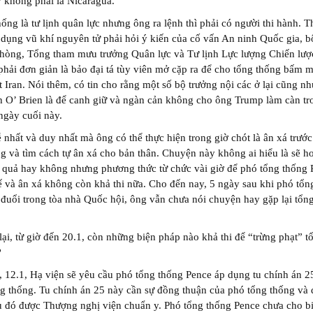
 không phải là Nicaragua.
ống là tư lịnh quân lực nhưng ông ra lệnh thì phải có người thi hành. T
 dụng vũ khí nguyên tử phải hỏi ý kiến của cố vấn An ninh Quốc gia, b
hòng, Tổng tham mưu trưởng Quân lực và Tư lịnh Lực lượng Chiến lượ
hải đơn giản là bảo đại tá tùy viên mở cặp ra để cho tổng thống bấm 
ệt Iran. Nói thêm, có tin cho rằng một số bộ trưởng nội các ở lại cũng n
 O’ Brien là để canh giữ và ngàn cản không cho ông Trump làm càn tr
ngày cuối này.
 nhất và duy nhất mà ông có thể thực hiện trong giờ chót là ân xá trước
g và tìm cách tự ân xá cho bản thân. Chuyện này không ai hiểu là sẽ h
 quả hay không nhưng phương thức từ chức vài giờ để phó tổng thống 
ế và ân xá không còn khả thi nữa. Cho đến nay, 5 ngày sau khi phó tổn
 đuổi trong tòa nhà Quốc hội, ông vẫn chưa nói chuyện hay gặp lại tổn
ại, từ giờ đến 20.1, còn những biện pháp nào khả thi để “trừng phạt” t
?
 12.1, Hạ viện sẽ yêu cầu phó tổng thống Pence áp dụng tu chính án 25
g thống. Tu chính án 25 này cần sự đồng thuận của phó tổng thống và 
u đó được Thượng nghị viện chuẩn y. Phó tổng thống Pence chưa cho bi