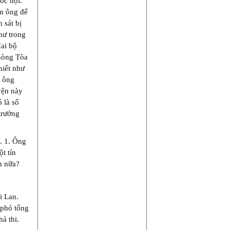
ốc hội.
ìm ông để
 sát bị
hư trong
ai bộ
hòng Tòa
hiết như
n ông
yện này
 là số
trưởng
. 1. Ông
t tín
n nữa?
i Lan.
 phó tổng
ả thi.