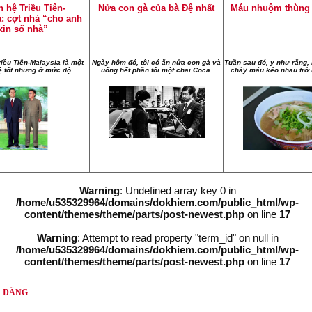
 hệ Triều Tiên-
Nửa con gà của bà Đệ nhất
Máu nhuộm thùng 
a: cợt nhả “cho anh
xin số nhà”
iều Tiên-Malaysia là một
Ngày hôm đó, tôi có ăn nửa con gà và
Tuần sau đó, y như rằng,
ệ tốt nhưng ở mức độ
uống hết phần tôi một chai Coca.
chảy máu kéo nhau trở 
Warning
: Undefined array key 0 in
/home/u535329964/domains/dokhiem.com/public_html/wp-
content/themes/theme/parts/post-newest.php
on line
17
Warning
: Attempt to read property "term_id" on null in
/home/u535329964/domains/dokhiem.com/public_html/wp-
content/themes/theme/parts/post-newest.php
on line
17
Ã ĐĂNG