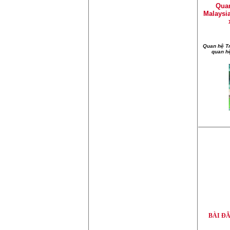
Quan
Malaysi
Quan hệ Tr
quan h
BÀI Đ