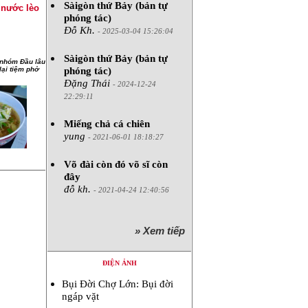
Sàigòn thứ Bảy (bản tự
nước lèo
phóng tác)
Đỗ Kh.
- 2025-03-04 15:26:04
Sàigòn thứ Bảy (bản tự
 nhóm Đầu lâu
phóng tác)
lại tiệm phở
Đặng Thái
- 2024-12-24
22:29:11
Miếng chả cá chiên
yung
- 2021-06-01 18:18:27
Võ đài còn đó võ sĩ còn
đây
đỗ kh.
- 2021-04-24 12:40:56
» Xem tiếp
ĐIỆN ẢNH
Bụi Đời Chợ Lớn: Bụi đời
ngáp vặt