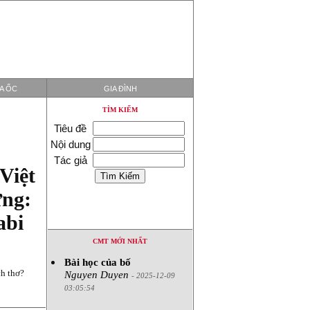
ỊA ỐC
GIA ĐÌNH
TÌM KIẾM
Tiêu đề
Nội dung
Tác giả
Việt
ừng:
abi
CMT MỚI NHẤT
Bài học của bố
ch thơ?
Nguyen Duyen
- 2025-12-09
03:05:54