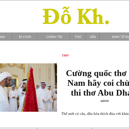
ẢNH
ĐI CHƠI
CHÍNH TRỊ
THƠ
VĂN
KINH TẾ-Đ
THƠ
Cường quốc thơ 
Nam hãy coi ch
thi thơ Abu Dh
admin
Thế mới có câu, dầu hỏa thích đùa với khá