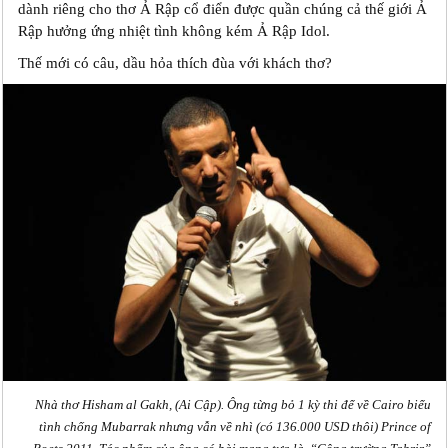
dành riêng cho thơ Ả Rập cổ điển được quần chúng cả thế giới Ả
Rập hưởng ứng nhiệt tình không kém Ả Rập Idol.
Thế mới có câu, dầu hỏa thích đùa với khách thơ?
Nhà thơ Hisham al Gakh, (Ai Cập). Ông từng bỏ 1 kỳ thi để về Cairo biểu
tình chống Mubarrak nhưng vẫn về nhì (có 136.000 USD thôi) Prince of