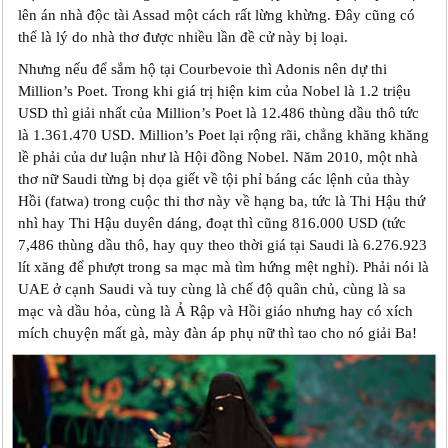
lên án nhà độc tài Assad một cách rất lừng khừng. Đây cũng có
thể là lý do nhà thơ được nhiều lần đề cử này bị loại.
Nhưng nếu để sắm hộ tại Courbevoie thì Adonis nên dự thi
Million’s Poet. Trong khi giá trị hiện kim của Nobel là 1.2 triệu
USD thì giải nhất của Million’s Poet là 12.486 thùng dầu thô tức
là 1.361.470 USD. Million’s Poet lại rộng rãi, chẳng khăng khăng
lề phải của dư luận như là Hội đồng Nobel. Năm 2010, một nhà
thơ nữ Saudi từng bị dọa giết về tội phỉ báng các lệnh của thày
Hồi (fatwa) trong cuộc thi thơ này về hạng ba, tức là Thi Hậu thứ
nhì hay Thi Hậu duyên dáng, đoạt thì cũng 816.000 USD (tức
7,486 thùng dầu thô, hay quy theo thời giá tại Saudi là 6.276.923
lít xăng để phượt trong sa mạc mà tìm hứng mệt nghỉ). Phải nói là
UAE ở cạnh Saudi và tuy cùng là chế độ quân chủ, cùng là sa
mạc và dầu hỏa, cùng là Ả Rập và Hồi giáo nhưng hay có xích
mích chuyện mất gà, mày đàn áp phụ nữ thì tao cho nó giải Ba!