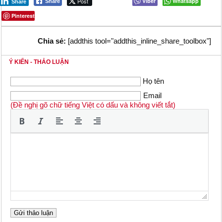
Post
Viber
Whatsapp
Share
Share
Pinterest
Chia sẻ:
[addthis tool="addthis_inline_share_toolbox"]
Ý KIẾN - THẢO LUẬN
Họ tên
Email
(Đề nghị gõ chữ tiếng Việt có dấu và không viết tắt)