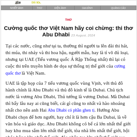
NHIẾP ẢNH
THƠ
ĐIỆN ẢNH
GIA ĐÌNH
QUẢNG CÁO
THƠ
Cường quốc thơ Việt Nam hãy coi chừng: thi thơ
Abu Dhabi
23 August, 2024
Tại các nước, cũng như tại ta, thường thì người ta lên đài thi hát,
thi múa, thi nhảy và thi hoa hậu, người mẫu, hay là tỉ võ đủ loại,
nhưng tại UAE (Tiểu vương quốc Ả Rập Thống nhất) thì lại có
cuộc thi trên truyền hình đe dọa sự thống trị thế giới của
cường
là Việt Nam.
quốc thơ
UAE là tập họp của 7 tiểu vương quốc vùng Vịnh, với thủ đô
hành chính là Abu Dhabi và thủ đô kinh tế là Dubai. Chủ tịch
nước là vương Abu Dhabi, Thủ tướng là vương Dubai. Mà Dubai
thì bấy lâu nay ai cũng biết, cái gì cũng to nhất và hào nhoáng
nhất cho nên anh Hai
. Hướng Abu
Abu Dhabi có phần ghen tị
Dhabi chọn để hơn người, hay chí ít là hơn cậu Ba Dubai, là về
văn hóa và giáo dục. Abu Dhabi không có bể cá lớn nhất thế giới
hay khu mua sắm lớn nhất thế giới, tòa nhà lớn nhất thế giới, hội