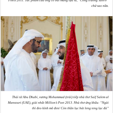
Poets 2011. Tác phẩm của ông có bài mang tựa là, “Công trường Tahrir”
chứ sao nữa.
Thái tử Abu Dhabi, vương Mohammad (trái) tiếp nhà thơ Saif Salem al
Mansouri (UAE), giải nhất Million’s Poet 2013. Nhà thơ ứng khẩu: “Ngài
thì đeo kính mô đen/ Còn thần lục bát leng teng lạc đà”