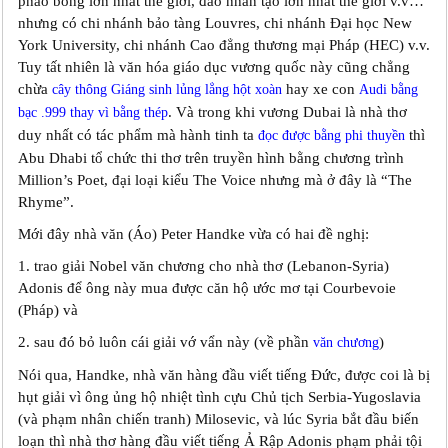
pháo bông lớn nhất thế giới, đảo nhân tạo lớn nhất thế giới v.v…
nhưng có chi nhánh bảo tàng Louvres, chi nhánh Đại học New
York University, chi nhánh Cao đẳng thương mại Pháp (HEC) v.v.
Tuy tất nhiên là văn hóa giáo dục vương quốc này cũng chẳng
chừa
hay xe con
cây thông Giáng sinh lủng lẳng hột xoàn
Audi bằng
. Và trong khi vương Dubai là nhà thơ
bạc .999 thay vì bằng thép
duy nhất có tác phẩm mà hành tinh ta
thì
đọc được bằng phi thuyền
Abu Dhabi tổ chức thi thơ trên truyền hình bằng chương trình
Million’s Poet, đại loại kiểu The Voice nhưng mà ở đây là “The
Rhyme”.
Mới đây nhà văn (Áo) Peter Handke vừa có hai đề nghị:
1. trao giải Nobel văn chương cho nhà thơ (Lebanon-Syria)
Adonis để ông này mua được căn hộ ước mơ tại Courbevoie
(Pháp) và
2. sau đó bỏ luôn cái giải vớ vẩn này (về phần
)
văn chương
Nói qua, Handke, nhà văn hàng đầu viết tiếng Đức, được coi là bị
hụt giải vì ông ủng hộ nhiệt tình cựu Chủ tịch Serbia-Yugoslavia
(và phạm nhân chiến tranh) Milosevic, và lúc Syria bắt đầu biến
loạn thì nhà thơ hàng đầu viết tiếng Ả Rập Adonis phạm phải tội