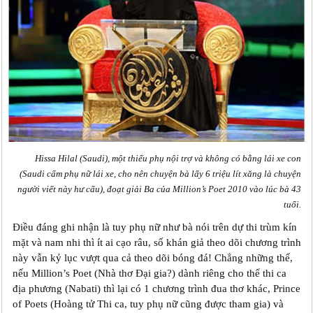
Hissa Hilal (Saudi), một thiếu phụ nội trợ và không có bằng lái xe con
(Saudi cấm phụ nữ lái xe, cho nên chuyện bà lấy 6 triệu lít xăng là chuyện
người viết này hư cấu), đoạt giải Ba của Million’s Poet 2010 vào lúc bà 43
tuổi.
Điều đáng ghi nhận là tuy phụ nữ như bà nói trên dự thi trùm kín
mặt và nam nhi thì ít ai cạo râu, số khán giả theo dõi chương trình
này vẫn kỷ lục vượt qua cả theo dõi bóng đá! Chẳng những thế,
nếu Million’s Poet (Nhà thơ Đại gia?) dành riêng cho thể thi ca
địa phương (Nabati) thì lại có 1 chương trình đua thơ khác, Prince
of Poets (Hoàng tử Thi ca, tuy phụ nữ cũng được tham gia) và