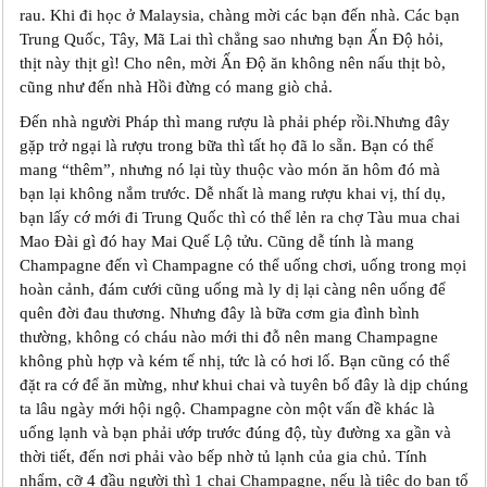
rau. Khi đi học ở Malaysia, chàng mời các bạn đến nhà. Các bạn
Trung Quốc, Tây, Mã Lai thì chẳng sao nhưng bạn Ấn Độ hỏi,
thịt này thịt gì! Cho nên, mời Ấn Độ ăn không nên nấu thịt bò,
cũng như đến nhà Hồi đừng có mang giò chả.
Đến nhà người Pháp thì mang rượu là phải phép rồi.Nhưng đây
gặp trở ngại là rượu trong bữa thì tất họ đã lo sẵn. Bạn có thể
mang “thêm”, nhưng nó lại tùy thuộc vào món ăn hôm đó mà
bạn lại không nắm trước. Dễ nhất là mang rượu khai vị, thí dụ,
bạn lấy cớ mới đi Trung Quốc thì có thể lẻn ra chợ Tàu mua chai
Mao Đài gì đó hay Mai Quế Lộ tửu. Cũng dễ tính là mang
Champagne đến vì Champagne có thể uống chơi, uống trong mọi
hoàn cảnh, đám cưới cũng uống mà ly dị lại càng nên uống để
quên đời đau thương. Nhưng đây là bữa cơm gia đình bình
thường, không có cháu nào mới thi đỗ nên mang Champagne
không phù hợp và kém tế nhị, tức là có hơi lố. Bạn cũng có thể
đặt ra cớ để ăn mừng, như khui chai và tuyên bố đây là dịp chúng
ta lâu ngày mới hội ngộ. Champagne còn một vấn đề khác là
uống lạnh và bạn phải ướp trước đúng độ, tùy đường xa gần và
thời tiết, đến nơi phải vào bếp nhờ tủ lạnh của gia chủ. Tính
nhẩm, cỡ 4 đầu người thì 1 chai Champagne, nếu là tiệc do bạn tổ