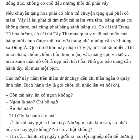
đông đúc, không có chỗ đậu nhưng thôi thì phải vậy.
Nếu chuyện tặng hoa phải có bình thì chuyện tặng quả phải có
mâm. Vậy là lại phải đi tìm một cái mâm vừa tầm, bằng nhựa coi
không được, mà cũng phải bằng sành bằng sứ. Có cái thì Trang
Tử hóa bướm, có cái thì Tây Thi múa quạt v.v. đi mất mấy cửa
hàng mới chọn được một cái vừa trang nhã nhưng vẫn vẻ hương
xa Đông Á. Quả thì ở khu này nhập từ Việt, từ Thái rất nhiều. Tôi
mua nhãn, chôm chôm, bòn bon, mận, vải, măng cụt, vú sữa…
màu xanh màu đỏ cốt là đẹp mắt hài hòa. Nhà gọi bảo đang cần
hành tây, tôi mua một bịch.
Các thứ này nằm trên thảm từ từ chạy đến chị thâu ngân ở quày
tính tiền. Bịch hành tây là gói chót, tôi nhấc lên và hỏi chị.
– Còn cái này, ăn có ngon không?
– Ngon là sao? Chị bỡ ngỡ
– Ăn thế nào?
– Thì đây là hành tây mà!
– Ừ thì cái này gọi là hành tây. Nhưng mà ăn làm sao, có phải
bóc vỏ hay gọt không? Nó có… hột không?
– Thì củ… hành, chị ngây người ra, coi tội nghiệp đến dễ thương