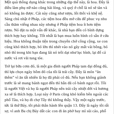
Một quà thông dụng khác trong những dịp thế này, là hoa. Đây là
điều làm phụ nữ nào cũng hài lòng, và quý ở chỗ là nó sẽ tàn và
nó không ăn được. Cái này cũng như rượu, lôi thôi và khệ nệ.
Sáng chủ nhật ở Pháp, các tiệm hoa đều mở cửa để phuc vụ nhu
cầu thăm viếng nhau này nhưng ở Pháp tiệm hoa ít hơn tiệm
rượu. Nó đặt ra một vấn đề khác, là nhà bạn đến có bình đựng
thích hợp hay không. Tốt nhất là bạn mua luôn bình có sẵn ở cửa
hiệu. Hoa không thuận tiện trong chuyên chở công cộng, xe con
cũng khó thích hợp, bó lớn thì nhét vào nó gãy mất vài bông, bó
nhỏ thì trong khi bạn đang lái nó trôi dạt như lục bình, lại đổ cả
nước và rơi vãi tung tóe.
Trở lại bữa cơm đó, là một gia đình người Pháp tam đại đông đủ,
thì lựa chọn ngày hôm đó của tôi là trái cây. Đây là món “ăn
thêm” vì ăn tất nhiên là họ đã phải có đủ. Nếu bạn không giành
trước là sẽ mang bánh ngọt đến thì hẳn đã có bánh ngọt rồi. Tôi
là người Việt và họ là người Pháp nên trái cây nhiệt đới và hương
xa sẽ là thích hợp. Loại này ở Paris cũng khó kiếm bên ngoài các
phố Tàu, và họ đi chợ Tây thì không thấy. Vậy một ngày trước,
tức là thứ Bảy, tôi phải thân hành lên quận 13. Đây là ngày tôi rất
sợ, vì anh Ba chị Bảy dắt các con đi ăn phở hay mì sủi cảo, phố