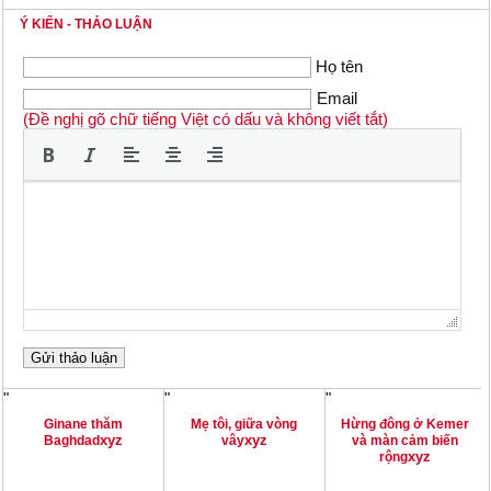
Ý KIẾN - THẢO LUẬN
Họ tên
Email
(Đề nghị gõ chữ tiếng Việt có dấu và không viết tắt)
"
"
"
Ginane thăm
Mẹ tôi, giữa vòng
Hừng đông ở Kemer
xyz
xyz
Baghdad
vây
và màn cảm biến
xyz
rộng