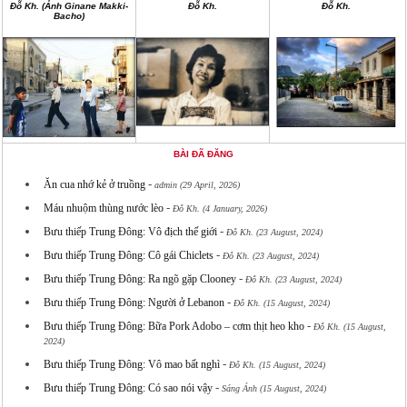
Đỗ Kh. (Ảnh Ginane Makki-
Đỗ Kh.
Đỗ Kh.
Bacho)
BÀI ĐÃ ĐĂNG
-
Ăn cua nhớ kẻ ở truồng
admin (29 April, 2026)
-
Máu nhuộm thùng nước lèo
Đỗ Kh. (4 January, 2026)
-
Bưu thiếp Trung Đông: Vô địch thế giới
Đỗ Kh. (23 August, 2024)
-
Bưu thiếp Trung Đông: Cô gái Chiclets
Đỗ Kh. (23 August, 2024)
-
Bưu thiếp Trung Đông: Ra ngõ gặp Clooney
Đỗ Kh. (23 August, 2024)
-
Bưu thiếp Trung Đông: Người ở Lebanon
Đỗ Kh. (15 August, 2024)
-
Bưu thiếp Trung Đông: Bữa Pork Adobo – cơm thịt heo kho
Đỗ Kh. (15 August,
2024)
-
Bưu thiếp Trung Đông: Vô mao bất nghì
Đỗ Kh. (15 August, 2024)
-
Bưu thiếp Trung Đông: Có sao nói vậy
Sáng Ánh (15 August, 2024)