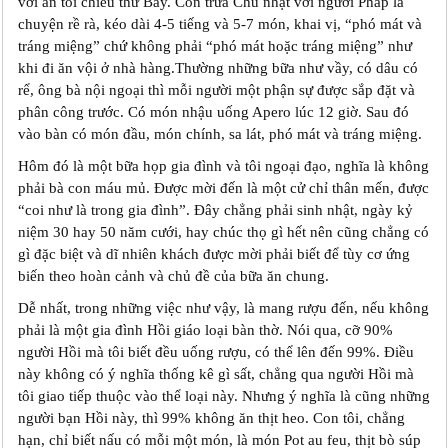
với ăn tối chiều thứ Bảy. Còn trưa Chủ nhật với người Pháp là
chuyện rề rà, kéo dài 4-5 tiếng và 5-7 món, khai vị, “phó mát và
tráng miệng” chứ không phải “phó mát hoặc tráng miệng” như
khi đi ăn vội ở nhà hàng.Thường những bữa như vầy, có dâu có
rể, ông bà nội ngoại thì mỗi người một phận sự được sắp đặt và
phân công trước. Có món nhậu uống Apero lúc 12 giờ. Sau đó
vào bàn có món đầu, món chính, sa lát, phó mát và tráng miệng.
Hôm đó là một bữa họp gia đình và tôi ngoại đạo, nghĩa là không
phải bà con máu mủ. Được mời đến là một cử chỉ thân mến, được
“coi như là trong gia đình”. Đây chẳng phải sinh nhật, ngày kỷ
niệm 30 hay 50 năm cưới, hay chúc thọ gì hết nên cũng chẳng có
gì đặc biệt và dĩ nhiên khách được mời phải biết để tùy cơ ứng
biến theo hoàn cảnh và chủ đề của bữa ăn chung.
Dễ nhất, trong những việc như vậy, là mang rượu đến, nếu không
phải là một gia đình Hồi giáo loại bàn thờ. Nói qua, cỡ 90%
người Hồi mà tôi biết đều uống rượu, có thể lên đến 99%. Điều
này không có ‎ý nghĩa thống kê gì sất, chẳng qua người Hồi mà
tôi giao tiếp thuộc vào thể loại này. Nhưng ý nghĩa là cũng những
người bạn Hồi này, thì 99% không ăn thịt heo. Con tôi, chẳng
hạn, chỉ biết nấu có mỗi một món, là món Pot au feu, thịt bò súp