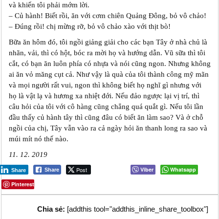
và khiến tôi phải mớm lời.
– Củ hành! Biết rồi, ăn với cơm chiên Quảng Đông, bỏ vô chảo!
– Đúng rồi! chị mừng rỡ, bỏ vô chảo xào với thịt bò!
Bữa ăn hôm đó, tôi ngồi giảng giải cho các bạn Tây ở nhà chủ là
nhãn, vải, thì có hột, bóc ra mời họ và hướng dẫn. Vũ sữa thì tôi
cắt, có bạn ăn luôn phía có nhựa và nói cũng ngon. Nhưng không
ai ăn vỏ măng cụt cả. Như vậy là quà của tôi thành công mỹ mãn
và mọi người rất vui, ngon thì không biết họ nghĩ gì nhưng với
họ là vật lạ và hương xa nhiệt đới. Nếu đảo ngược lại vị trí, thì
câu hỏi của tôi với cô hàng cũng chẳng quá quắt gì. Nếu tôi lần
đầu thấy củ hành tây thì cũng đâu có biết ăn làm sao? Và ở chỗ
ngồi của chị, Tây vẫn vào ra cả ngày hỏi ăn thanh long ra sao và
múi mít nó thế nào.
11. 12. 2019
Post
Viber
Whatsapp
Share
Share
Pinterest
Chia sẻ:
[addthis tool="addthis_inline_share_toolbox"]