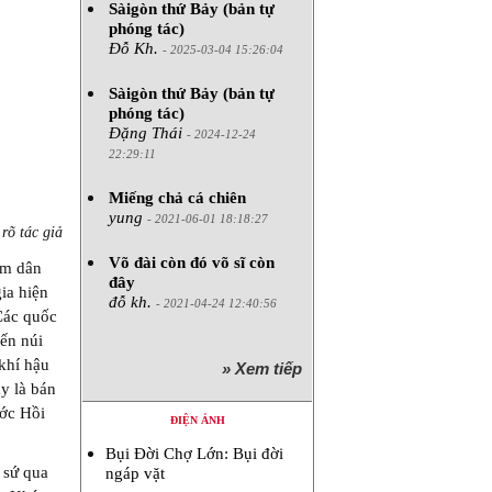
Sàigòn thứ Bảy (bản tự
phóng tác)
Đỗ Kh.
- 2025-03-04 15:26:04
Sàigòn thứ Bảy (bản tự
phóng tác)
Đặng Thái
- 2024-12-24
22:29:11
Miếng chả cá chiên
yung
- 2021-06-01 18:18:27
rõ tác giả
Võ đài còn đó võ sĩ còn
răm dân
đây
ia hiện
đỗ kh.
- 2021-04-24 12:40:56
 Các quốc
đến núi
 khí hậu
» Xem tiếp
ày là bán
ước Hồi
ĐIỆN ẢNH
Bụi Đời Chợ Lớn: Bụi đời
 sứ qua
ngáp vặt