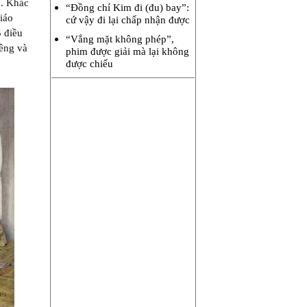
n. Khác
“Đồng chí Kim đi (đu) bay”:
iáo
cứ vậy đi lại chấp nhận được
5 điều
“Vắng mặt không phép”,
iêng và
phim được giải mà lại không
được chiếu