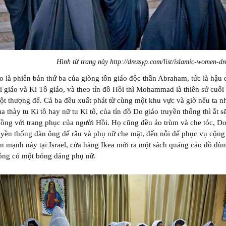
Hình từ trang này http://dressyp.com/list/islamic-women-dr
o là phiên bản thứ ba của giòng tôn giáo độc thần Abraham, tức là hậu 
 giáo và Ki Tô giáo, và theo tín đồ Hồi thì Mohammad là thiên sứ cuối
t thượng đế. Cả ba đều xuất phát từ cùng một khu vực và giờ nếu ta nh
a thày tu Ki tô hay nữ tu Ki tô, của tín đồ Do giáo truyền thống thì ắt s
ồng với trang phục của người Hồi. Họ cũng đều áo trùm và che tóc, Do
uyền thống đàn ông để râu và phụ nữ che mặt, đến nỗi để phục vụ cộn
n mạnh này tại Israel, cửa hàng Ikea mới ra một sách quảng cáo đồ dùn
hông có một bóng dáng phụ nữ.