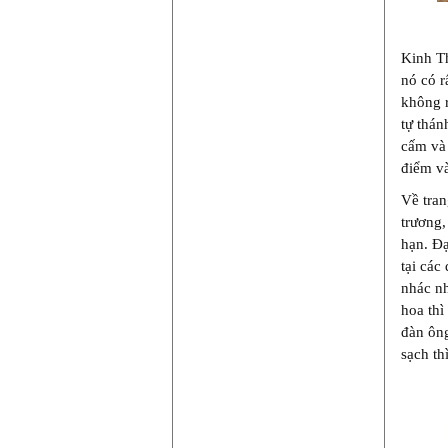
Kinh Th
nó có r
không r
tự thán
cấm và 
điểm v
Về tran
trương,
hạn. Đạ
tại các
nhác nh
hoa thì
đàn ông
sạch th