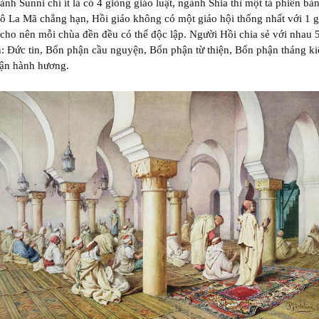
ành Sunni chí ít là có 4 giòng giáo luật, ngành Shia thì một tá phiên bả
tô La Mã chẳng hạn, Hồi giáo không có một giáo hội thống nhất với 1 g
cho nên mỗi chùa đền đều có thể độc lập. Người Hồi chia sẻ với nhau 
: Đức tin, Bổn phận cầu nguyện, Bổn phận từ thiện, Bổn phận tháng k
ận hành hương.