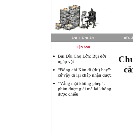
ẢNH CÁ NHÂN
ĐIỆN 
ĐIỆN ẢNH
Bụi Đời Chợ Lớn: Bụi đời
Chu
ngáp vặt
că
“Đồng chí Kim đi (đu) bay”:
cứ vậy đi lại chấp nhận được
“Vắng mặt không phép”,
phim được giải mà lại không
được chiếu