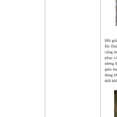
Hồi giá
Do Thái
cùng mộ
phục củ
tương đ
giáo tr
đang lớ
thất k