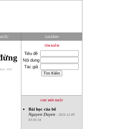
ỊA ỐC
GIA ĐÌNH
TÌM KIẾM
Tiêu đề
 đừng
Nội dung
Tác giả
June, 2024
CMT MỚI NHẤT
Bài học của bố
Nguyen Duyen
- 2025-12-09
03:05:54