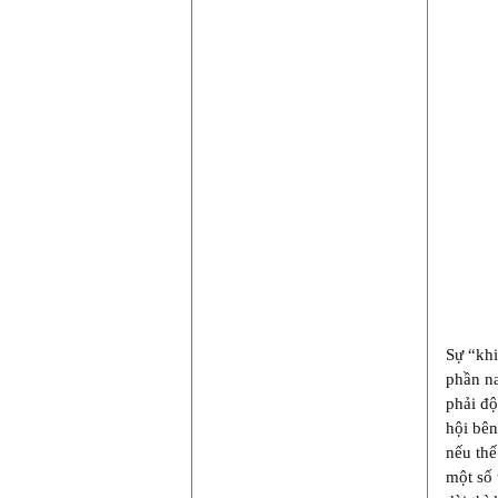
Sự “khi
phần na
phải độ
hội bên
nếu thế
một số 