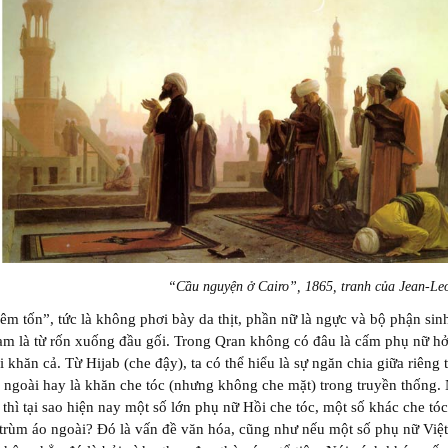
“Cầu nguyện ở Cairo”, 1865, tranh của Jean-L
êm tốn”, tức là không phơi bày da thịt, phần nữ là ngực và bộ phận sin
m là từ rốn xuống đầu gối. Trong Qran không có đâu là cấm phụ nữ h
i khăn cả. Từ Hijab (che đậy), ta có thể hiểu là sự ngăn chia giữa riêng 
 ngoài hay là khăn che tóc (nhưng không che mặt) trong truyền thống
 thì tại sao hiện nay một số lớn phụ nữ Hồi che tóc, một số khác che tóc
trùm áo ngoài? Đó là vấn đề văn hóa, cũng như nếu một số phụ nữ Việ