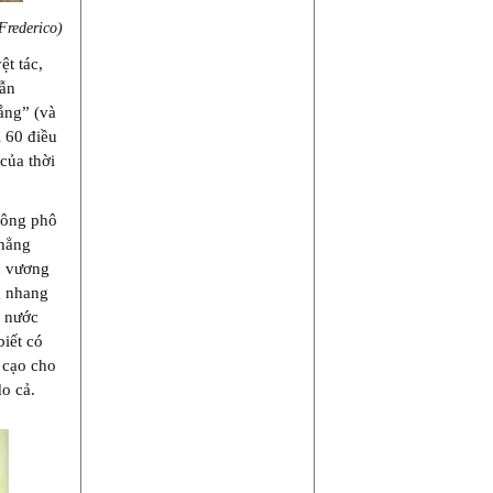
Frederico)
ệt tác,
vẫn
hắng” (và
i 60 điều
của thời
hông phô
chẳng
c vương
g nhang
n nước
biết có
 cạo cho
do cả.