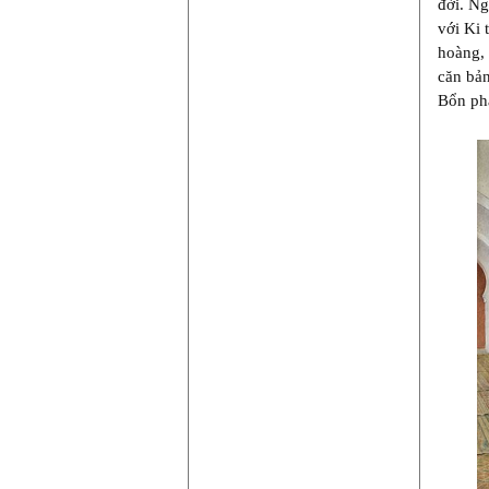
đời. Ng
với Ki 
hoàng, 
căn bản
Bổn ph