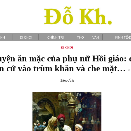
ẢNH
ĐI CHƠI
CHÍNH TRỊ
THƠ
VĂN
KINH TẾ-Đ
ĐI CHƠI
yện ăn mặc của phụ nữ Hồi giáo:
n cứ vào trùm khăn và che mặt…
6 
Sáng Ánh