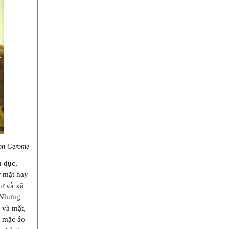
eon Gerome
h dục,
ở mặt hay
tư và xã
. Nhưng
 và mặt,
t mặc áo