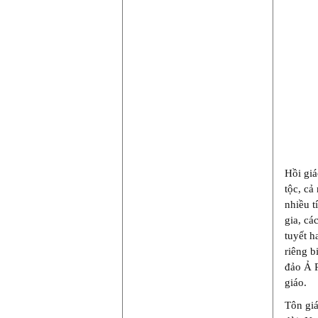
Hồi giá
tộc, cả
nhiều t
gia, cá
tuyết h
riêng b
đảo Ả R
giáo.
Tôn giá