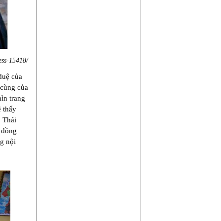
ess-15418/
duệ của
 cùng của
ìn trang
ẽ thấy
 Thái
g đồng
g nội