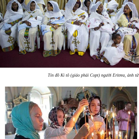
Tín đồ Ki tô (giáo phái Copt) người Eritrea, ảnh t