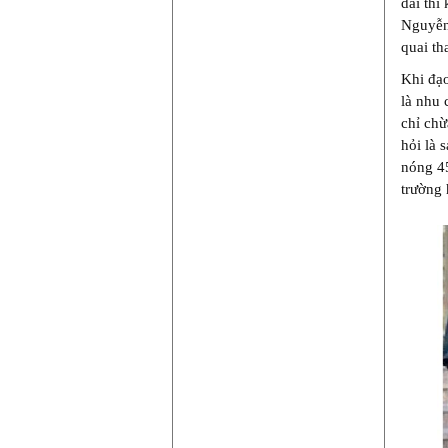
dài thì
Nguyễn 
quai th
Khi đạo
là nhu 
chỉ chừ
hỏi là 
nóng 45
trường 