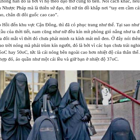
 không hẳn đó là bởi vì họ theo đạo thờ cúng tổ tiên. Nói cách khác, nếu
Nhược Pháp mà là thiên sứ đạo, thì nữ tín đồ khắp nơi “tay em cầm cá
ao, chân đi đôi guốc cao cao”.
 Hồi đến khu vực Cận Đông, thì đã có phục trang như thế. Tại sao như t
cầu của thời tiết, nam cũng như nữ đều kín mít phòng gió nắng như ta đ
a đôi mắt vì thời đó chưa phát minh ra kính mát mô đen. Ở đây nói thê
sao trời nóng mà phải trùm kín người, đó là bởi vì các bạn chưa trải ngh
oC hay 50oC, tức là cái nóng bên ngoài cao hơn nhiệt độ của thân thể
hợp đó, áo quần như một cái lều và giữ bạn ở nhiệt độ 37oC.