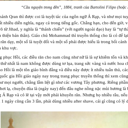
“Cầu nguyện trong đền”, 1884, tranh của Bartolini Filipo (hoặc 
ánh Qran thì được coi là tuyệt tác của ngôn ngữ Ả Rạp, và như mọi tuy
ất nhiều diễn nghĩa, ngay cả trong tiếng gốc. Chẳng hạn, cho đến giờ, 
õ từ Jihad, y nghĩa là “thánh chiến” (với người ngoài đạo) hay là “tự t
h thiện bản thân). Giáo chủ Mohammad thì truyền thống cho là có để lạ
răn dạy, một số là tuyệt đối và một số phải được hiểu là trong bối cảnh 
à khu vực.
g phục Hồi, các điều răn cho nam cũng như nữ là là sự khiêm tốn và k
 thứ nhất là nam không được dùng tơ lụa, trang sức vàng và nước hoa 
o Hồi là một tôn giáo bình đẳng và điều này được ít nhiều tuân thủ, cá
 quốc gia Hồi giáo ngày nay trong trang phục truyền thống thì xem cũn
ư mọi người, chẳng lẫm liệt gì như các vương Tây phương. Riêng phầ
 hơi lạ, chuyện đùa là (ngày nay) đến đâu nghe nồng nặc mùi hương là 
 Ả Rạp và có lẽ tại vậy mới phải khuyên răn. Nhưng họ nhiều râu, nếu
ì 1 ngày cũng cần 3 lần, phải dùng nhiều after shave, cái gì cũng có lý 