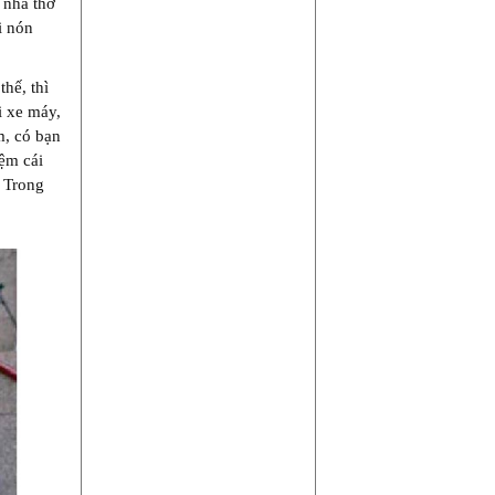
 nhà thơ
i nón
hế, thì
i xe máy,
m, có bạn
iệm cái
. Trong