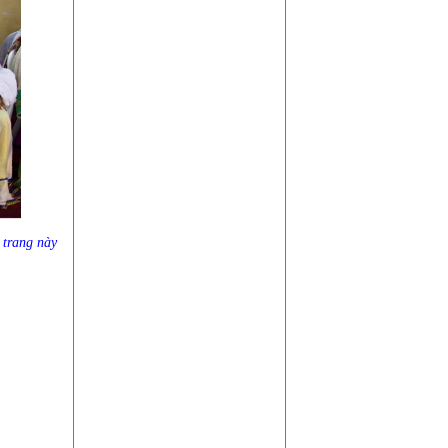
ừ
trang này