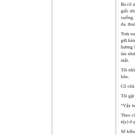
Ba cô n
giấc nh
xuống, 
da, thu
Trưa na
gửi hàn
hương M
tàn như
mắt.
Tôi nhì
bán.
Cô chủ 
Tôi gật
“Vậy tu
Theo c
túy) ở 
Số kiều