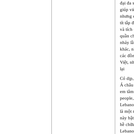
đại đa 
giúp vi
nhưng đ
tít tắp
và tích
quần c
nhảy lầ
khác, n
các đồn
Việt, n
lại
Có dịp,
Á châu 
em tâm 
people,
Lebanon
là một
này bật
hề chữa
Lebanon