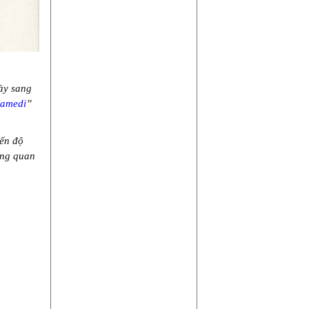
ày sang
Samedi
”
đến độ
ũng quan