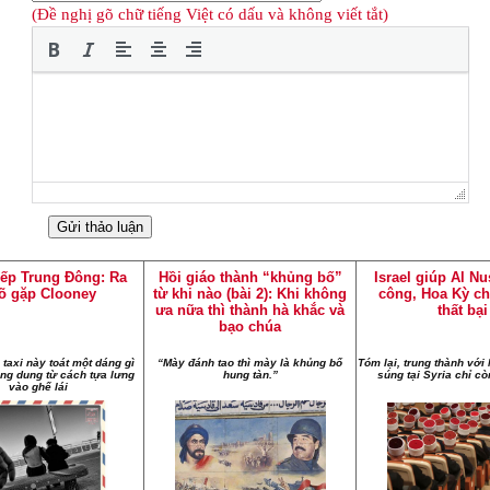
(Đề nghị gõ chữ tiếng Việt có dấu và không viết tắt)
iếp Trung Đông: Ra
Hồi giáo thành “khủng bố”
Israel giúp Al Nu
õ gặp Clooney
từ khi nào (bài 2): Khi không
công, Hoa Kỳ ch
ưa nữa thì thành hà khắc và
thất bại
bạo chúa
taxi này toát một dáng gì
“Mày đánh tao thì mày là khủng bố
Tóm lại, trung thành vớ
ng dung từ cách tựa lưng
hung tàn.”
súng tại Syria chỉ cò
vào ghế lái