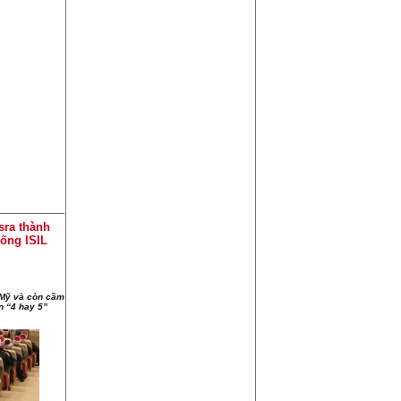
sra thành
ống ISIL
i Mỹ và còn cầm
n “4 hay 5”