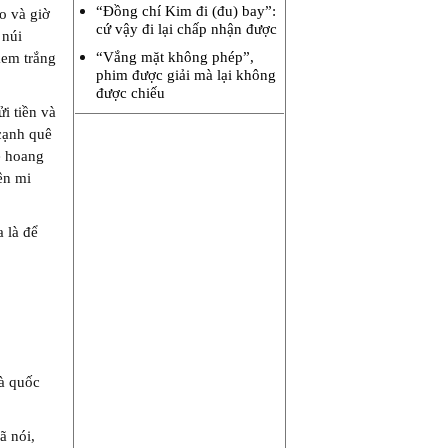
“Đồng chí Kim đi (đu) bay”:
do và giờ
cứ vậy đi lại chấp nhận được
 núi
“Vắng mặt không phép”,
kem trắng
phim được giải mà lại không
được chiếu
ửi tiền và
 cạnh quê
ẻ hoang
ên mi
 là để
à quốc
ã nói,