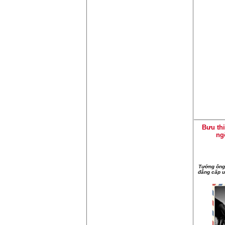
Bưu th
ng
Tướng ông 
đẳng cấp u