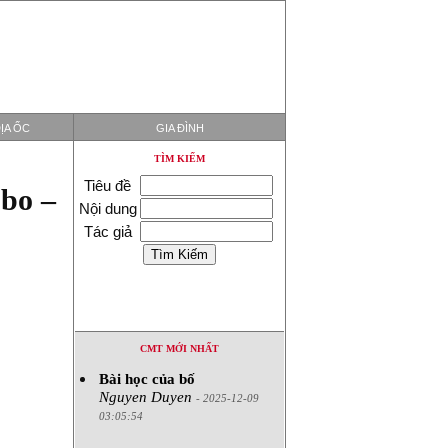
ỊA ỐC
GIA ĐÌNH
TÌM KIẾM
Tiêu đề
bo –
Nội dung
Tác giả
CMT MỚI NHẤT
Bài học của bố
Nguyen Duyen
- 2025-12-09
03:05:54