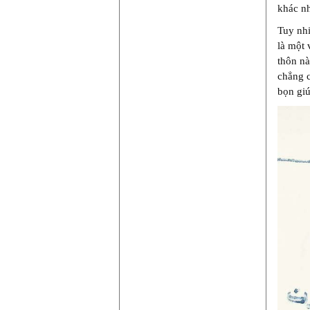
khác nh
Tuy nhi
là một 
thôn nà
chẳng c
bọn giú