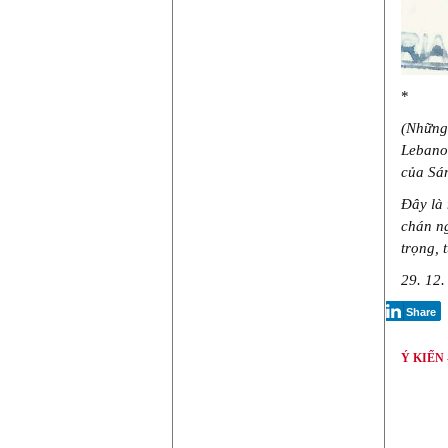
*
(Những
Lebanon
của Sán
Đây là 
chán ng
trọng, 
29. 12.
Share
Ý KIẾN