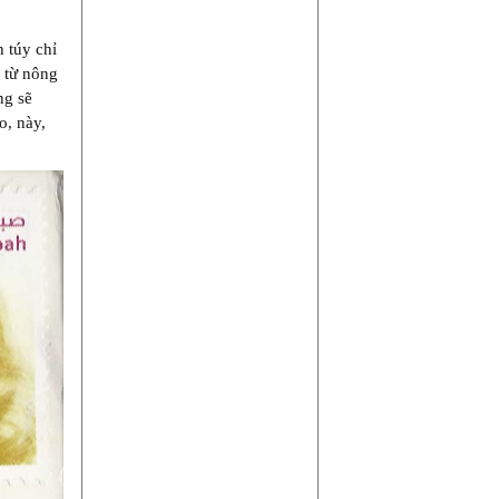
n túy chỉ
, từ nông
ng sẽ
o, này,