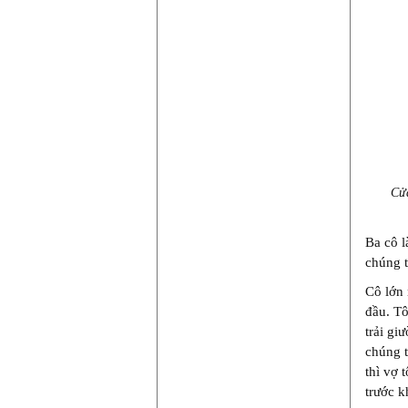
Cửa
Ba cô 
chúng 
Cô lớn 
đầu. Tô
trải gi
chúng t
thì vợ 
trước k