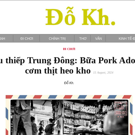
ẢNH
ĐI CHƠI
CHÍNH TRỊ
THƠ
VĂN
KINH TẾ-Đ
ĐI CHƠI
 thiếp Trung Đông: Bữa Pork Ado
cơm thịt heo kho
15 August, 2024
Đỗ Kh.