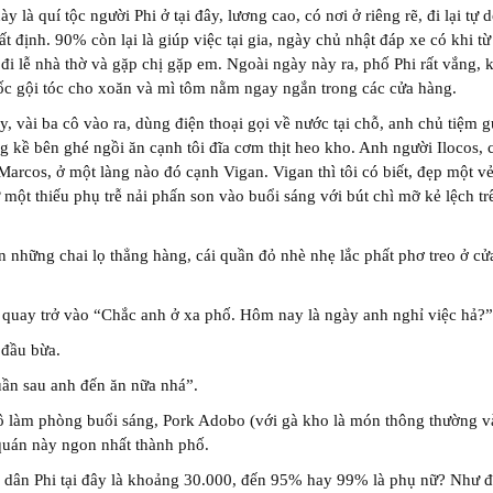
ày là quí tộc người Phi ở tại đây, lương cao, có nơi ở riêng rẽ, đi lại tự 
ất định. 90% còn lại là giúp việc tại gia, ngày chủ nhật đáp xe có khi từ
đi lễ nhà thờ và gặp chị gặp em. Ngoài ngày này ra, phố Phi rất vắng, 
ốc gội tóc cho xoăn và mì tôm nằm ngay ngắn trong các cửa hàng.
y, vài ba cô vào ra, dùng điện thoại gọi về nước tại chỗ, anh chủ tiệm g
g kề bên ghé ngồi ăn cạnh tôi đĩa cơm thịt heo kho. Anh người Ilocos,
arcos, ở một làng nào đó cạnh Vigan. Vigan thì tôi có biết, đẹp một v
 một thiếu phụ trễ nải phấn son vào buổi sáng với bút chì mỡ kẻ lệch tr
n những chai lọ thẳng hàng, cái quần đỏ nhè nhẹ lắc phất phơ treo ở cửa
quay trở vào “Chắc anh ở xa phố. Hôm nay là ngày anh nghỉ việc hả?”
 đầu bừa.
ần sau anh đến ăn nữa nhá”.
ô làm phòng buổi sáng, Pork Adobo (với gà kho là món thông thường v
quán này ngon nhất thành phố.
 dân Phi tại đây là khoảng 30.000, đến 95% hay 99% là phụ nữ? Như đ