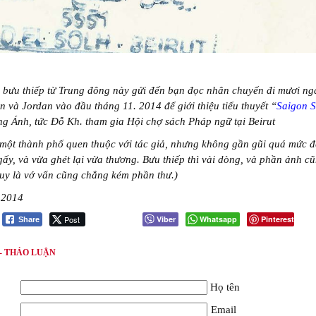
 bưu thiếp từ Trung đông này gửi đến bạn đọc nhân chuyến đi mươi ng
 và Jordan vào đầu tháng 11. 2014 để giới thiệu tiểu thuyết “
Saigon 
g Ánh, tức Đỗ Kh. tham gia Hội chợ sách Pháp ngữ tại Beirut
một thành phố quen thuộc với tác giả, nhưng không gần gũi quá mức 
ấy, và vừa ghét lại vừa thương. Bưu thiếp thì vài dòng, và phần ảnh c
tuy là vớ vẩn cũng chẳng kém phần thư.)
 2014
Post
Viber
Whatsapp
Pinterest
Share
 - THẢO LUẬN
Họ tên
Email