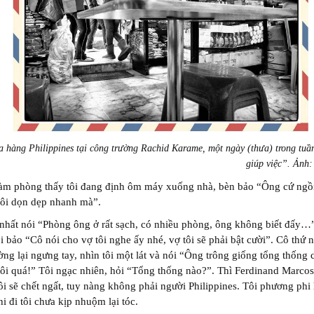
 hàng Philippines tại công trường Rachid Karame, một ngày (thưa) trong tuầ
giúp việc”. Ảnh
làm phòng thấy tôi đang định ôm máy xuống nhà, bèn bảo “Ông cứ ngồi
tôi dọn dẹp nhanh mà”.
nhất nói “Phòng ông ở rất sạch, có nhiều phòng, ông không biết đấy…”
i bảo “Cô nói cho vợ tôi nghe ấy nhé, vợ tôi sẽ phải bật cười”. Cô thứ 
ường lại ngưng tay, nhìn tôi một lát và nói “Ông trông giống tổng thống 
ôi quá!” Tôi ngạc nhiên, hỏi “Tổng thống nào?”. Thì Ferdinand Marcos
tôi sẽ chết ngất, tuy nàng không phải người Philippines. Tôi phương phi 
hi đi tôi chưa kịp nhuộm lại tóc.