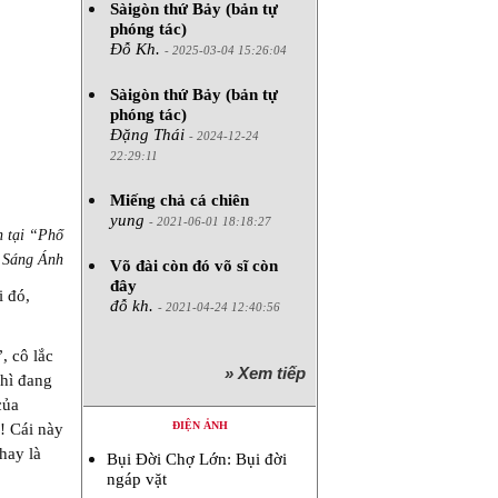
Sàigòn thứ Bảy (bản tự
phóng tác)
Đỗ Kh.
- 2025-03-04 15:26:04
Sàigòn thứ Bảy (bản tự
phóng tác)
Đặng Thái
- 2024-12-24
22:29:11
Miếng chả cá chiên
yung
- 2021-06-01 18:18:27
n tại “Phố
: Sáng Ánh
Võ đài còn đó võ sĩ còn
đây
 đó,
đỗ kh.
- 2021-04-24 12:40:56
, cô lắc
» Xem tiếp
nhì đang
của
ĐIỆN ẢNH
! Cái này
hay là
Bụi Đời Chợ Lớn: Bụi đời
ngáp vặt