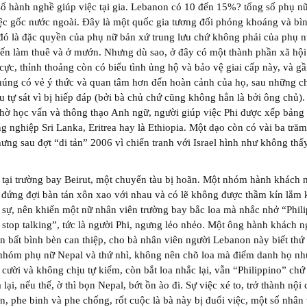
số hành nghề giúp việc tại gia. Lebanon có 10 đến 15%? tổng số phụ nữ
ệc gốc nước ngoài. Đây là một quốc gia tương đối phóng khoáng và bì
ó là đặc quyền của phụ nữ bản xứ trung lưu chứ không phải của phụ n
 đến làm thuê và ở mướn. Nhưng dù sao, ở đây có một thành phần xã hội
 cực, thỉnh thoảng còn có biểu tình ủng hộ và bảo vệ giai cấp này, và g
húng có vẻ ý thức và quan tâm hơn đến hoàn cảnh của họ, sau những 
u tự sát vì bị hiếp đáp (bởi bà chủ chứ cũng không hẳn là bởi ông chủ).
hờ học vấn và thông thạo Anh ngữ, người giúp việc Phi được xếp bảng
g nghiệp Sri Lanka, Eritrea hay là Ethiopia. Một dạo còn có vài ba tră
hưng sau đợt “di tản” 2006 vì chiến tranh với Israel hình như không thấ
 tại trường bay Beirut, một chuyến tàu bị hoãn. Một nhóm hành khách 
đứng đợi bàn tán xôn xao với nhau và có lẽ không được thầm kín lắm k
sự, nên khiến một nữ nhân viên trường bay bắc loa mà nhắc nhở “Phil
 stop talking”, tức là người Phi, ngưng lẻo nhẻo. Một ông hành khách n
 bất bình bèn can thiệp, cho bà nhân viên người Lebanon này biết thứ
 nhóm phụ nữ Nepal và thứ nhì, không nên chõ loa mà điểm danh họ nh
 cười và không chịu tự kiểm, còn bắt loa nhắc lại, vẫn “Philippino” ch
 lại, nếu thế, ờ thì bọn Nepal, bớt ồn ào đi. Sự việc xé to, trở thành nội 
, phe binh và phe chống, rốt cuộc là bà này bị đuổi việc, một số nhân