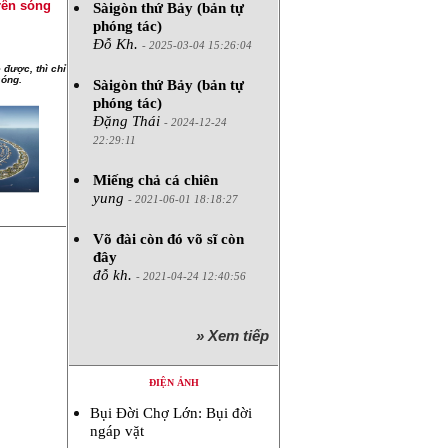
rên sóng
Sàigòn thứ Bảy (bản tự
phóng tác)
Đỗ Kh.
- 2025-03-04 15:26:04
 được, thì chỉ
sóng.
Sàigòn thứ Bảy (bản tự
phóng tác)
Đặng Thái
- 2024-12-24
22:29:11
Miếng chả cá chiên
yung
- 2021-06-01 18:18:27
Võ đài còn đó võ sĩ còn
đây
đỗ kh.
- 2021-04-24 12:40:56
» Xem tiếp
ĐIỆN ẢNH
Bụi Đời Chợ Lớn: Bụi đời
ngáp vặt