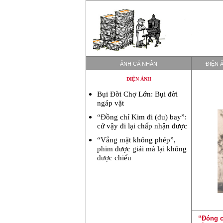
ẢNH CÁ NHÂN
ĐIỆN 
ĐIỆN ẢNH
Bụi Đời Chợ Lớn: Bụi đời
ngáp vặt
“Đồng chí Kim đi (đu) bay”:
cứ vậy đi lại chấp nhận được
“Vắng mặt không phép”,
phim được giải mà lại không
được chiếu
“Đóng c