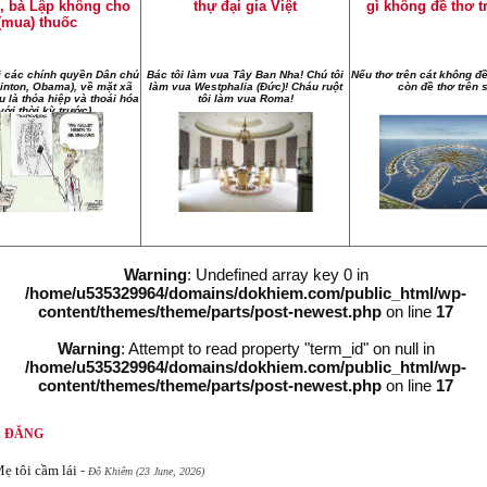
, bà Lập không cho
thự đại gia Việt
gì không đề thơ t
(mua) thuốc
ì các chính quyền Dân chủ
Bác tôi làm vua Tây Ban Nha! Chú tôi
Nếu thơ trên cát không đề
linton, Obama), về mặt xã
làm vua Westphalia (Đức)! Cháu ruột
còn đề thơ trên 
u là thỏa hiệp và thoái hóa
tôi làm vua Roma!
với thời kỳ trước).
Warning
: Undefined array key 0 in
/home/u535329964/domains/dokhiem.com/public_html/wp-
content/themes/theme/parts/post-newest.php
on line
17
Warning
: Attempt to read property "term_id" on null in
/home/u535329964/domains/dokhiem.com/public_html/wp-
content/themes/theme/parts/post-newest.php
on line
17
Ã ĐĂNG
ẹ tôi cầm lái
-
Đỗ Khiêm (23 June, 2026)