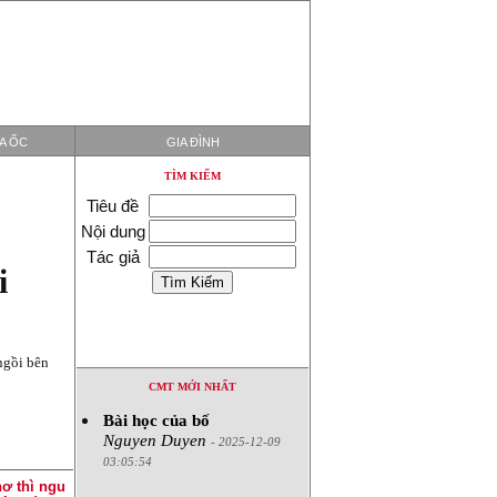
ỊA ỐC
GIA ĐÌNH
TÌM KIẾM
Tiêu đề
Nội dung
Tác giả
i
ngồi bên
CMT MỚI NHẤT
Bài học của bố
Nguyen Duyen
- 2025-12-09
03:05:54
ơ thì ngu