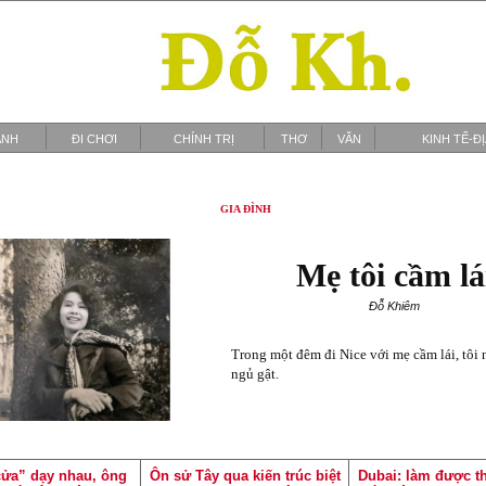
ẢNH
ĐI CHƠI
CHÍNH TRỊ
THƠ
VĂN
KINH TẾ-Đ
GIA ĐÌNH
Mẹ tôi cầm lá
Đỗ Khiêm
Trong một đêm đi Nice với mẹ cầm lái, tôi 
ngủ gật.
ửa” dạy nhau, ông
Ôn sử Tây qua kiến trúc biệt
Dubai: làm được th