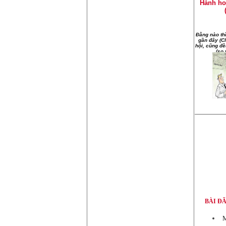
Hành ho
Đằng nào th
gần đây (C
hội, cũng đề
(so 
BÀI Đ
M