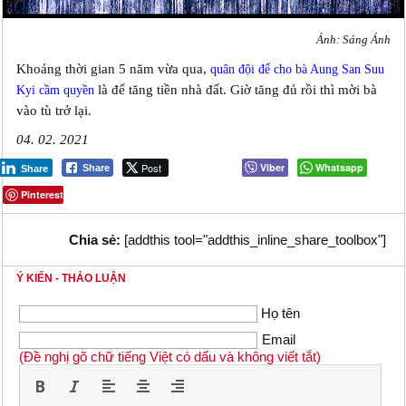
Ảnh: Sáng Ánh
Khoảng thời gian 5 năm vừa qua,
quân đội để cho bà Aung San Suu
là để tăng tiền nhà đất. Giờ tăng đủ rồi thì mời bà
Kyi cầm quyền
vào tù trở lại.
04. 02. 2021
Post
Viber
Whatsapp
Share
Share
Pinterest
Chia sẻ:
[addthis tool="addthis_inline_share_toolbox"]
Ý KIẾN - THẢO LUẬN
Họ tên
Email
(Đề nghị gõ chữ tiếng Việt có dấu và không viết tắt)