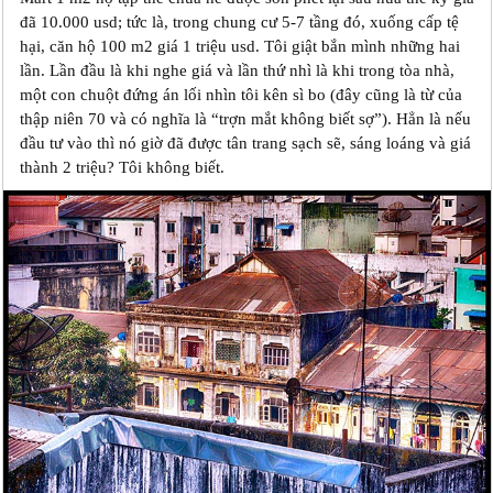
đã 10.000 usd; tức là, trong chung cư 5-7 tầng đó, xuống cấp tệ
hại, căn hộ 100 m2 giá 1 triệu usd. Tôi giật bắn mình những hai
lần. Lần đầu là khi nghe giá và lần thứ nhì là khi trong tòa nhà,
một con chuột đứng án lối nhìn tôi kên sì bo (đây cũng là từ của
thập niên 70 và có nghĩa là “trợn mắt không biết sợ”). Hẳn là nếu
đầu tư vào thì nó giờ đã được tân trang sạch sẽ, sáng loáng và giá
thành 2 triệu? Tôi không biết.