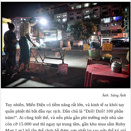
Ảnh: Sáng Ánh
Tuy nhiên, Miến Điện có tiềm năng rất lớn, và kinh tế ra khỏi tay
quân phiệt thì bắt đầu rục rịch. Dân chủ là ”Dzô! Dzô! 100 phần
trăm!”. Ai cũng biết thế, và nếu phía gần phi trường một nhà sàn
còn cỡ 15.000 usd thì ngay tại trung tâm, gần khu mua sắm Ruby
Mart 1 m2 hộ tập thể chưa hề được sơn phết lại sau nửa thế kỷ giá