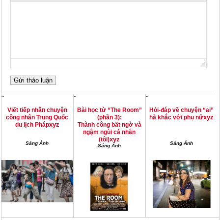
"
"
"
Viết tiếp nhân chuyện
Bài học từ “The Room”
Hỏi-đáp về chuyện “ai”
xyz
công nhân Trung Quốc
(phần 3):
hà khắc với phụ nữ
xyz
du lịch Pháp
Thành công bất ngờ và
ngậm ngùi cá nhân
xyz
(tôi)
Sáng Ánh
Sáng Ánh
Sáng Ánh