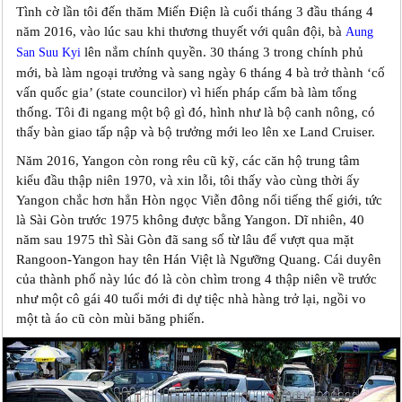
Tình cờ lần tôi đến thăm Miến Điện là cuối tháng 3 đầu tháng 4
năm 2016, vào lúc sau khi thương thuyết với quân đội, bà
Aung
lên nắm chính quyền. 30 tháng 3 trong chính phủ
San Suu Kyi
mới, bà làm ngoại trưởng và sang ngày 6 tháng 4 bà trở thành ‘cố
vấn quốc gia’ (state councilor) vì hiến pháp cấm bà làm tổng
thống. Tôi đi ngang một bộ gì đó, hình như là bộ canh nông, có
thấy bàn giao tấp nập và bộ trưởng mới leo lên xe Land Cruiser.
Năm 2016, Yangon còn rong rêu cũ kỹ, các căn hộ trung tâm
kiểu đầu thập niên 1970, và xin lỗi, tôi thấy vào cùng thời ấy
Yangon chắc hơn hẳn Hòn ngọc Viễn đông nổi tiếng thế giới, tức
là Sài Gòn trước 1975 không được bằng Yangon. Dĩ nhiên, 40
năm sau 1975 thì Sài Gòn đã sang số từ lâu để vượt qua mặt
Rangoon-Yangon hay tên Hán Việt là Ngưỡng Quang. Cái duyên
của thành phố này lúc đó là còn chìm trong 4 thập niên về trước
như một cô gái 40 tuổi mới đi dự tiệc nhà hàng trở lại, ngồi vo
một tà áo cũ còn mùi băng phiến.