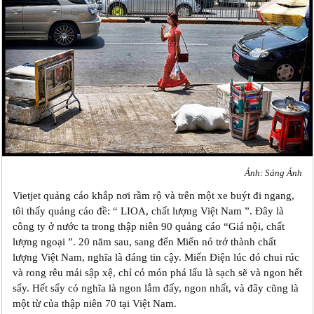
Ảnh: Sáng Ánh
Vietjet quảng cáo khắp nơi rầm rộ và trên một xe buýt đi ngang,
tôi thấy quảng cáo đề: “ LIOA, chất lượng Việt Nam ”. Đây là
công ty ở nước ta trong thập niên 90 quảng cáo “Giá nội, chất
lượng ngoại ”. 20 năm sau, sang đến Miến nó trở thành chất
lượng Việt Nam, nghĩa là đáng tin cậy. Miến Điện lúc đó chui rúc
và rong rêu mái sập xệ, chỉ có món phá lấu là sạch sẽ và ngon hết
sẩy. Hết sẩy có nghĩa là ngon lắm đấy, ngon nhất, và đây cũng là
một từ của thập niên 70 tại Việt Nam.