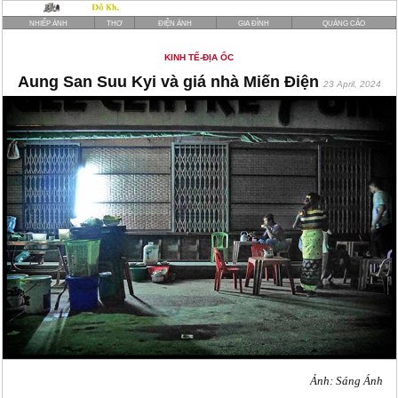
NHIẾP ẢNH
THƠ
ĐIỆN ẢNH
GIA ĐÌNH
QUẢNG CÁO
KINH TẾ-ĐỊA ỐC
Aung San Suu Kyi và giá nhà Miến Điện
23 April, 2024
Ảnh: Sáng Ánh