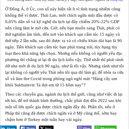
Ở Đông Á, ở Úc, con số này hiện rất ít vì tình trạng nhiễm cũng
không thể ví được. Thái Lan, mới chích ngừa mũi đầu được có
0,05% dân số và kỹ nghệ du lịch tại đây chiếm 20%-22% GDP
nên cũng lăm le mở cửa. Giờ, nếu bạn muốn sang Thái, phải có
thử nghiệm âm tính, đến nơi vào khách sạn cấm túc 15 ngày và
thử tiếp 2 lần nữa, sau đó được ra và có chiếu khán dài hạn là 90
ngày. Tiền khách sạn cấm túc bạn phải trang trải, tùy hạng tùy
loại theo khả năng lựa chọn. Nhưng nếu không có người yêu địa
phương thì chẳng ai lại đi du lịch kiểu vậy. Thứ nhất thì phải rảnh
dữ nhe mới đi du lịch 90 ngày, như là tôi vậy. Nhưng rảnh như tôi
lại không có người yêu Thái nên tôi qua đó làm gì, để nhìn ra cửa
sổ và làm thơ Covid trong phòng ngủ nghỉ mát “Hàng cây um
khói Sukhumvit/ Ta đợi em từ 15 hôm nay”?
Theo các chuyên gia, ngành du lịch thế giới, cũng như việc đi lại
tới lui, để trở thành bình thường, chắc phải đợi đến 2022 sau khi
một số lớn quốc gia được chích ngừa đầy đủ. Phần tôi, nếu ở
Pháp thì cũng đã được chích ngừa và ở Mỹ cũng thế, sớm hay
chậm hơn ở Turkey một tuần hay vài ngày.
Post
Viber
Whatsapp
Share
Share