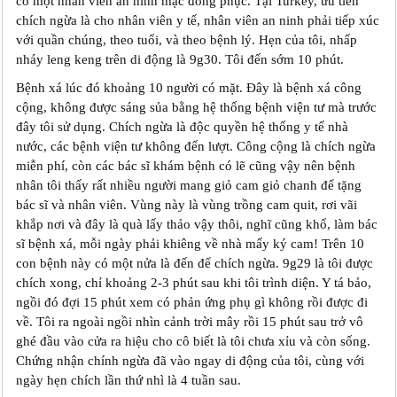
có một nhân viên an ninh mặc đồng phục. Tại Turkey, ưu tiên
chích ngừa là cho nhân viên y tế, nhân viên an ninh phải tiếp xúc
với quần chúng, theo tuổi, và theo bệnh lý. Hẹn của tôi, nhấp
nháy leng keng trên di động là 9g30. Tôi đến sớm 10 phút.
Bệnh xá lúc đó khoảng 10 người có mặt. Đây là bệnh xá công
cộng, không được sáng sủa bằng hệ thống bệnh viện tư mà trước
đây tôi sử dụng. Chích ngừa là độc quyền hệ thống y tế nhà
nước, các bệnh viện tư không đến lượt. Công cộng là chích ngừa
miễn phí, còn các bác sĩ khám bệnh có lẽ cũng vậy nên bệnh
nhân tôi thấy rất nhiều người mang giỏ cam giỏ chanh để tặng
bác sĩ và nhân viên. Vùng này là vùng trồng cam quit, rơi vãi
khắp nơi và đây là quà lấy thảo vậy thôi, nghĩ cũng khổ, làm bác
sĩ bệnh xá, mỗi ngày phải khiêng về nhà mấy ký cam! Trên 10
con bệnh này có một nửa là đến để chích ngừa. 9g29 là tôi được
chích xong, chỉ khoảng 2-3 phút sau khi tôi trình diện. Y tá bảo,
ngồi đó đợi 15 phút xem có phản ứng phụ gì không rồi được đi
về. Tôi ra ngoài ngồi nhìn cảnh trời mây rồi 15 phút sau trở vô
ghé đầu vào cửa ra hiệu cho cô biết là tôi chưa xỉu và còn sống.
Chứng nhận chính ngừa đã vào ngay di động của tôi, cùng với
ngày hẹn chích lần thứ nhì là 4 tuần sau.