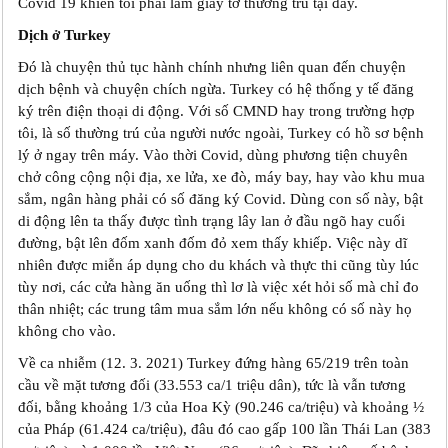
Covid 19 khiến tôi phải làm giấy tờ thường trú tại đây.
Dịch ở Turkey
Đó là chuyện thủ tục hành chính nhưng liên quan đến chuyện
dịch bệnh và chuyện chích ngừa. Turkey có hệ thống y tế đăng
ký trên điện thoại di động. Với số CMND hay trong trường hợp
tôi, là số thường trú của người nước ngoài, Turkey có hồ sơ bệnh
lý ở ngay trên máy. Vào thời Covid, dùng phương tiện chuyên
chở công cộng nội địa, xe lửa, xe đò, máy bay, hay vào khu mua
sắm, ngân hàng phải có số đăng ký Covid. Dùng con số này, bật
di động lên ta thấy được tình trạng lây lan ở đầu ngõ hay cuối
đường, bật lên đốm xanh đốm đỏ xem thấy khiếp. Việc này dĩ
nhiên được miễn áp dụng cho du khách và thực thi cũng tùy lúc
tùy nơi, các cửa hàng ăn uống thì lơ là việc xét hỏi số mà chỉ đo
thân nhiệt; các trung tâm mua sắm lớn nếu không có số này họ
không cho vào.
Về ca nhiễm (12. 3. 2021) Turkey đứng hàng 65/219 trên toàn
cầu về mặt tương đối (33.553 ca/1 triệu dân), tức là vẫn tương
đối, bằng khoảng 1/3 của Hoa Kỳ (90.246 ca/triệu) và khoảng ½
của Pháp (61.424 ca/triệu), đâu đó cao gấp 100 lần Thái Lan (383