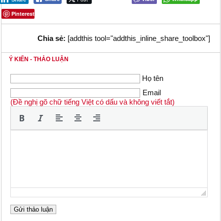
Pinterest
Chia sẻ:
[addthis tool="addthis_inline_share_toolbox"]
Ý KIẾN - THẢO LUẬN
Họ tên
Email
(Đề nghị gõ chữ tiếng Việt có dấu và không viết tắt)