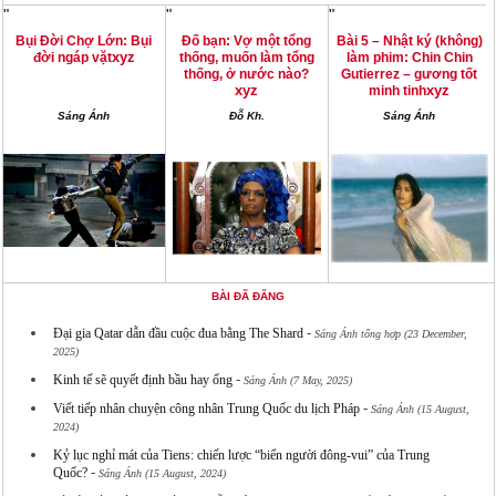
"
"
"
Bụi Đời Chợ Lớn: Bụi
Đố bạn: Vợ một tổng
Bài 5 – Nhật ký (không)
xyz
đời ngáp vặt
thống, muốn làm tổng
làm phim: Chin Chin
thống, ở nước nào?
Gutierrez – gương tốt
xyz
xyz
minh tinh
Sáng Ánh
Đỗ Kh.
Sáng Ánh
BÀI ĐÃ ĐĂNG
-
Đại gia Qatar dẫn đầu cuộc đua bằng The Shard
Sáng Ánh tổng hợp (23 December,
2025)
-
Kinh tế sẽ quyết định bầu hay ống
Sáng Ánh (7 May, 2025)
-
Viết tiếp nhân chuyện công nhân Trung Quốc du lịch Pháp
Sáng Ánh (15 August,
2024)
Kỷ lục nghỉ mát của Tiens: chiến lược “biển người đông-vui” của Trung
-
Quốc?
Sáng Ánh (15 August, 2024)