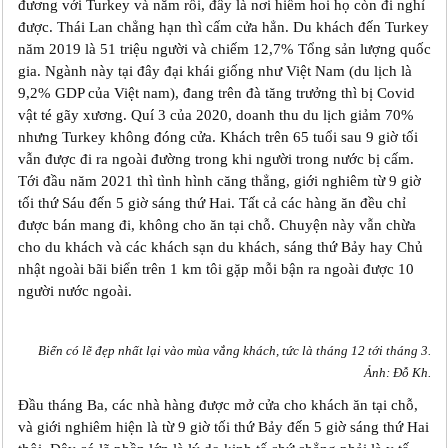
đương với Turkey và năm rồi, đây là nơi hiếm hoi họ còn đi nghỉ
được. Thái Lan chẳng hạn thì cấm cửa hẳn. Du khách đến Turkey
năm 2019 là 51 triệu người và chiếm 12,7% Tổng sản lượng quốc
gia. Ngành này tại đây đại khái giống như Việt Nam (du lịch là
9,2% GDP của Việt nam), đang trên đà tăng trưởng thì bị Covid
vật té gãy xương. Quí 3 của 2020, doanh thu du lịch giảm 70%
nhưng Turkey không đóng cửa. Khách trên 65 tuổi sau 9 giờ tối
vẫn được đi ra ngoài đường trong khi người trong nước bị cấm.
Tới đầu năm 2021 thì tình hình căng thẳng, giới nghiêm từ 9 giờ
tối thứ Sáu đến 5 giờ sáng thứ Hai. Tất cả các hàng ăn đều chỉ
được bán mang đi, không cho ăn tại chỗ. Chuyện này vẫn chừa
cho du khách và các khách sạn du khách, sáng thứ Bảy hay Chủ
nhật ngoài bãi biển trên 1 km tôi gặp mỗi bận ra ngoài được 10
người nước ngoài.
Biển có lẽ đẹp nhất lại vào mùa vắng khách, tức là tháng 12 tới tháng 3.
Ảnh: Đỗ Kh.
Đầu tháng Ba, các nhà hàng được mở cửa cho khách ăn tại chỗ,
và giới nghiêm hiện là từ 9 giờ tối thứ Bảy đến 5 giờ sáng thứ Hai