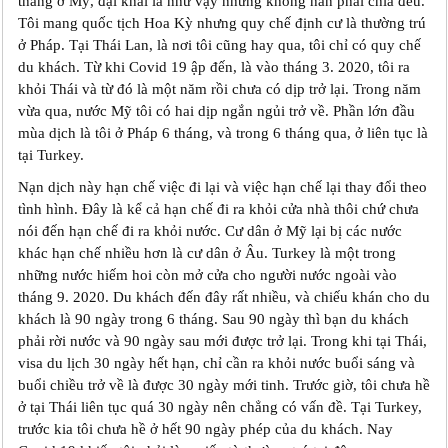
tháng ở Mỹ, đại khái là như vậy nhưng không hẳn phải chia đều.
Tôi mang quốc tịch Hoa Kỳ nhưng quy chế định cư là thường trú
ở Pháp. Tại Thái Lan, là nơi tôi cũng hay qua, tôi chỉ có quy chế
du khách. Từ khi Covid 19 ập đến, là vào tháng 3. 2020, tôi ra
khỏi Thái và từ đó là một năm rồi chưa có dịp trở lại. Trong năm
vừa qua, nước Mỹ tôi có hai dịp ngắn ngủi trở về. Phần lớn đầu
mùa dịch là tôi ở Pháp 6 tháng, và trong 6 tháng qua, ở liên tục là
tại Turkey.
Nạn dịch này hạn chế việc đi lại và việc hạn chế lại thay đổi theo
tình hình. Đây là kể cả hạn chế đi ra khỏi cửa nhà thôi chứ chưa
nói đến hạn chế đi ra khỏi nước. Cư dân ở Mỹ lại bị các nước
khác hạn chế nhiều hơn là cư dân ở Âu. Turkey là một trong
những nước hiếm hoi còn mở cửa cho người nước ngoài vào
tháng 9. 2020. Du khách đến đây rất nhiều, và chiếu khán cho du
khách là 90 ngày trong 6 tháng. Sau 90 ngày thì bạn du khách
phải rời nước và 90 ngày sau mới được trở lại. Trong khi tại Thái,
visa du lịch 30 ngày hết hạn, chỉ cần ra khỏi nước buổi sáng và
buổi chiều trở về là được 30 ngày mới tinh. Trước giờ, tôi chưa hề
ở tại Thái liên tục quá 30 ngày nên chẳng có vấn đề. Tại Turkey,
trước kia tôi chưa hề ở hết 90 ngày phép của du khách. Nay