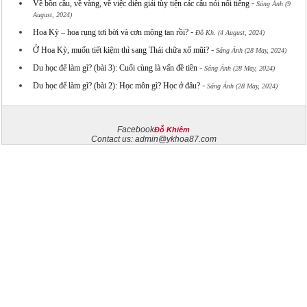
-
Về bồn cầu, về vàng, về việc diễn giải tùy tiện các câu nói nổi tiếng
Sáng Ánh (9
August, 2024)
-
Hoa Kỳ – hoa rụng tơi bời và cơn mộng tan rồi?
Đỗ Kh. (4 August, 2024)
-
Ở Hoa Kỳ, muốn tiết kiệm thì sang Thái chữa xổ mũi?
Sáng Ánh (28 May, 2024)
-
Du học để làm gì? (bài 3): Cuối cùng là vấn đề tiền
Sáng Ánh (28 May, 2024)
-
Du học để làm gì? (bài 2): Học môn gì? Học ở đâu?
Sáng Ánh (28 May, 2024)
Facebook
Đỗ Khiêm
Contact us:
admin@ykhoa87.com