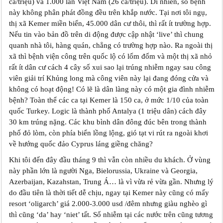
ca/triệu) và 1.000 lần Việt Nam (26 ca/triệu). Dĩ nhiên, số bệnh
này không phân phát đồng đều trên khắp nước. Tại nơi tôi ngụ,
thị xã Kemer miền biển, 45.000 dân cư thôi, thì rất ít trường hợp.
Nếu tin vào bản đồ trên di động được cập nhật ‘live’ thì chung
quanh nhà tôi, hàng quán, chẳng có trường hợp nào. Ra ngoài thị
xã thì bệnh viện công trên quốc lộ có lốm đốm và một thị xã nhỏ
rất ít dân cư cách 4 cây số xui sao lại trúng nhiễm ngay sau công
viên giải trí Khủng long mà công viên này lại đang đóng cửa và
không có hoạt động! Có lẽ là dân làng này có một gia đình nhiễm
bệnh? Toàn thể các ca tại Kemer là 150 ca, ở mức 1/10 của toàn
quốc Turkey. Logic là thành phố Antalya (1 triệu dân) cách đây
30 km trúng nặng. Các khu bình dân đông đúc bên trong thành
phố đỏ lòm, còn phía biển lồng lộng, gió tạt vi rút ra ngoài khơi
về hướng quốc đảo Cyprus láng giềng chăng?
Khi tôi đến đây đầu tháng 9 thì vẫn còn nhiều du khách. Ở vùng
này phần lớn là người Nga, Bielorussia, Ukraine và Georgia,
Azerbaijan, Kazahstan, Trung Á… là vì vừa rẻ vừa gần. Nhưng lý
do đầu tiên là thời tiết dễ chịu, ngay tại Kemer này cũng có mấy
resort ‘oligarch’ giá 2.000-3.000 usd /đêm nhưng giàu nghèo gì
thì cũng ‘da’ hay ‘niet’ tất. Số nhiễm tại các nước trên cũng tương