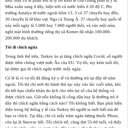
thôi. Đây có lẽ phần lớn là lý do kinh tế chứ chẳng phải là y tế.
Mùa xuân sang ở đây, hiện trời và nước biển ở 20 độ C. Phi
trường Antalya từ nước ngoài hôm 13. 3 có 37 chuyến bay đến,
30 chuyến là từ khu vực Nga cà Trung Á. 37 chuyến bay quốc tế
này mỗi ngày là 5.000 hay 7.000 người thôi, và vào một mùa
nghỉ mát bình thường riêng thị xã Kemer đã nhận 100.000-
200.000 du khách.
Tôi đi chích ngừa
Trong tình thế trên, Turkey ào ạt tăng chích ngừa Covid, số người
được tiêm chủng vượt mức Âu của EU. Vợ tôi, tuy kém tuổi tôi,
lại được gọi đi chích ngừa trước mấy ngày.
Có lẽ là vì vợ tôi đã đăng ký y tế và thường trú tại đây từ năm
ngoái. Tôi thì chỉ mới thi hành thủ tục này vào lúc cuối năm, khi
tôi hết hạn chiếu khán du lịch cho nên lọt sổ của hệ thống và
được chích sau. Giờ nếu không là công dân hay là thường trú ở
đây thì chích ngừa bằng cách nào? Tôi không biết. Bạn phải hiện
diện trong hệ thống y tế của Turkey thì người ta mới biết mà đè
bạn ra chích. Tại đây, chỉ có mấy trăm ngàn lượng thuốc Pfizer,
còn lại là Sinovac hết. Tôi chích trễ, cùng đợt 55-60 tuổi, và thấy