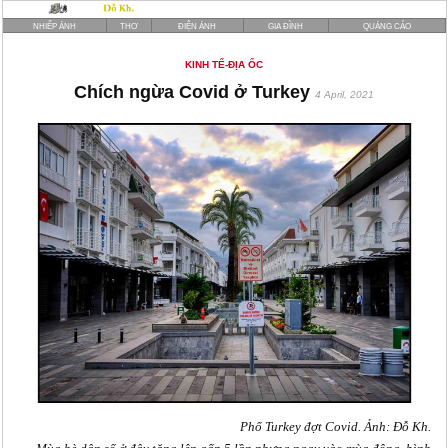
NHIẾP ẢNH
THƠ
ĐIỆN ẢNH
GIA ĐÌNH
QUẢNG CÁO
KINH TẾ-ĐỊA ỐC
Chích ngừa Covid ở Turkey
4 April, 2021
Phố Turkey đợt Covid. Ảnh: Đỗ Kh.