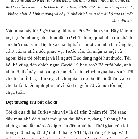
Mùa hè dân số ở đây tăng lên gấp 5 lần nhưng ngay vào mùa đông, bình
thường vẫn có đôi ba du khách. Mùa đông 2020-2021 là mùa đông ôn dịch,
không phải là bình thường và đây là phố chính mua sắm đi bộ của thị trấn
vắng đìu hiu.
Vào mùa này lúc 9g30 sáng thị trấn hết sức bình yên. Đây là trên
một lộ lớn nhưng phía khu dân cư chứ không phải phía du khách
ăn chơi mua sắm. Bệnh xá của thị trấn là một căn nhà hai tầng bé,
có 3 bác sĩ nhà nước phục vụ. Trước sân, tôi nhận ra một bà
ngoại kiều tôi biết mặt và là người Đức đang ngồi hút thuốc. Tôi
hỏi bà cũng đến chích ngừa Covid 19 hay sao? Bà cười bảo, anh
nhìn tôi thế này mà bảo giờ mới đến lượt chích ngừa hay sao? Tôi
chích lâu rồi! Tại Turkey, chích ngừa là do ưu tiên tuổi tác và bà
cho là tôi khéo nịnh phụ nữ vì bà đã ngoài 70 và hơn tôi một
chục tuổi.
Đợt thường trú bất đắc dĩ
Tôi đi qua đi lại Turkey như vậy là đã trên 2 năm rồi. Tôi sang
đây mua nhà để ở một thời gian dài liên tục, dạng 3 tháng liền
nhưng chưa lần nào có dịp ở lâu đến như thế. Thời gian còn lại
trong một năm, tôi dự tính 3 tháng ở Thái, 3 tháng ở Pháp và 3