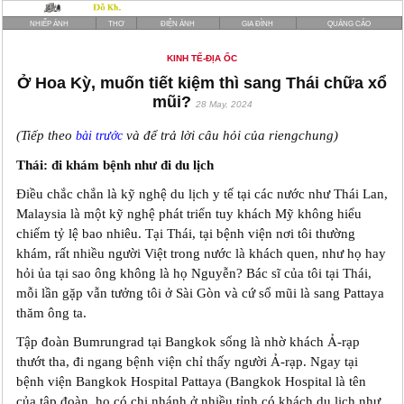
NHIẾP ẢNH
THƠ
ĐIỆN ẢNH
GIA ĐÌNH
QUẢNG CÁO
KINH TẾ-ĐỊA ỐC
Ở Hoa Kỳ, muốn tiết kiệm thì sang Thái chữa xổ
mũi?
28 May, 2024
(Tiếp theo
và để trả lời câu hỏi của riengchung)
bài trước
Thái: đi khám bệnh như đi du lịch
Điều chắc chắn là kỹ nghệ du lịch y tế tại các nước như Thái Lan,
Malaysia là một kỹ nghệ phát triển tuy khách Mỹ không hiểu
chiếm tỷ lệ bao nhiêu. Tại Thái, tại bệnh viện nơi tôi thường
khám, rất nhiều người Việt trong nước là khách quen, như họ hay
hỏi ủa tại sao ông không là họ Nguyễn? Bác sĩ của tôi tại Thái,
mỗi lần gặp vẫn tưởng tôi ở Sài Gòn và cứ sổ mũi là sang Pattaya
thăm ông ta.
Tập đoàn Bumrungrad tại Bangkok sống là nhờ khách Ả-rạp
thướt tha, đi ngang bệnh viện chỉ thấy người Ả-rạp. Ngay tại
bệnh viện Bangkok Hospital Pattaya (Bangkok Hospital là tên
của tập đoàn, họ có chi nhánh ở nhiều tỉnh có khách du lịch như