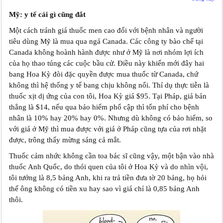
Mỹ: y tế cái gì cũng đắt
Một cách tránh giá thuốc men cao đối với bệnh nhân và người
tiêu dùng Mỹ là mua qua ngả Canada. Các công ty bào chế tại
Canada không hoành hành được như ở Mỹ là nơi nhóm lợi ích
của họ thao túng các cuộc bầu cử. Điều này khiến mới đây hai
bang Hoa Kỳ đòi đặc quyền được mua thuốc từ Canada, chứ
không thì hệ thống y tế bang chịu không nổi. Thí dụ thực tiễn là
thuốc xịt dị ứng của con tôi, Hoa Kỳ giá $95. Tại Pháp, giá bán
thẳng là $14, nếu qua bảo hiểm phổ cập thì tốn phí cho bệnh
nhân là 10% hay 20% hay 0%. Nhưng dù không có bảo hiểm, so
với giá ở Mỹ thì mua được với giá ở Pháp cũng tựa của rơi nhặt
được, trông thấy mừng sáng cả mắt.
Thuốc cảm nhức không cần toa bác sĩ cũng vậy, một bận vào nhà
thuốc Anh Quốc, do thói quen của tôi ở Hoa Kỳ và do nhìn vội,
tôi tưởng là 8,5 bảng Anh, khi ra trả tiền đưa tờ 20 bảng, họ hỏi
thế ông không có tiền xu hay sao vì giá chỉ là 0,85 bảng Anh
thôi.