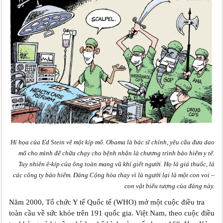
Hí họa của Ed Stein vẽ một kíp mổ. Obama là bác sĩ chính, yêu cầu đưa dao
mổ cho mình để chữa chạy cho bệnh nhân là chương trình bảo hiểm y tế.
Tuy nhiên ê-kíp của ông toàn mang vũ khí giết người. Họ là giá thuốc, là
các công ty bảo hiểm. Đảng Cộng hòa thay vì là người lại là một con voi –
con vật biểu tượng của đảng này.
Năm 2000, Tổ chức Y tế Quốc tế (WHO) mở một cuộc điều tra
toàn cầu về sức khỏe trên 191 quốc gia. Việt Nam, theo cuộc điều