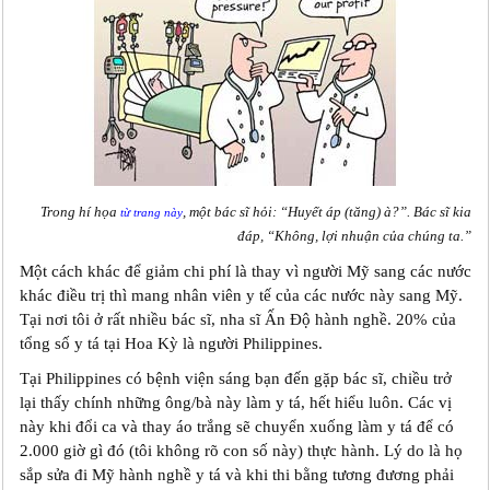
Trong hí họa
, một bác sĩ hỏi: “Huyết áp (tăng) à?”. Bác sĩ kia
từ trang này
đáp, “Không, lợi nhuận của chúng ta.”
Một cách khác để giảm chi phí là thay vì người Mỹ sang các nước
khác điều trị thì mang nhân viên y tế của các nước này sang Mỹ.
Tại nơi tôi ở rất nhiều bác sĩ, nha sĩ Ấn Độ hành nghề. 20% của
tổng số y tá tại Hoa Kỳ là người Philippines.
Tại Philippines có bệnh viện sáng bạn đến gặp bác sĩ, chiều trở
lại thấy chính những ông/bà này làm y tá, hết hiểu luôn. Các vị
này khi đổi ca và thay áo trắng sẽ chuyển xuống làm y tá để có
2.000 giờ gì đó (tôi không rõ con số này) thực hành. Lý do là họ
sắp sửa đi Mỹ hành nghề y tá và khi thi bằng tương đương phải