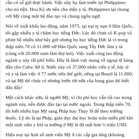
cần có số giờ thực hành. Việc này họ làm trước tại Philippines
cho nó tiện. Hoa Kỳ ưu tiên cho diện y tá. Philippines lại chung
với Mỹ cùng một hệ đào tạo và chung ngôn ngữ.
Nói về xuất khẩu lao động, năm 1975, tại trại tỵ nạn ở Hàn Quốc,
tôi gặp nhiều y tá chăm học tiếng Đức. Lúc đó chưa có K-pop và
phim bộ nhiều như bây giờ nhưng họ học tiếng Đức là vì trong
thập niên 70 có 11.000 nữ Hàn Quốc sang Tây Đức làm y tá
(cùng với 20.000 nam làm thợ mỏ). Việc xuất cảng lao động
ngành y này rất phổ biến. Đây là lãnh vực mang về ngoại tệ hàng
đầu cho Cuba: $8 tỉ. Nước này có 37,000 nhân viên y tế, bác sĩ
và y tá làm việc ở 77 nước trên thế giới, riêng tại Brazil là 11.000,
và tại Mỹ thì chưa có nhưng bước tới nữa của bang giao thì biết
đâu đấy!
Một cách khác nữa, là người Mỹ, vì chi phí học vấn rất cao trong
ngành này, nên được đào tạo tại nước ngoài. Trong thập niên 70,
tôi biết nhiều bạn Mỹ sang Pháp hay Thụy Sĩ để theo trường
thuốc. Lý do là tại Pháp, giáo dục đại học hoàn toàn miễn phí khi
một sinh viên y khi ra trường ở Mỹ là đã mất hơn ½ triệu USD.
Hiện nay tại Anh số sinh viên Mỹ ở các cấp gia tăng (khoảng