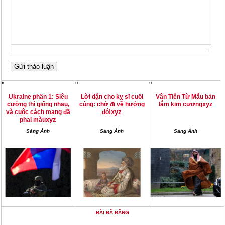
"
"
"
Ukraine phần 1: Siêu
Lời dặn cho kỵ sĩ cuối
Vân Tiên Từ Mẫu bản
xyz
cường thì giống nhau,
cùng: chớ đi về hướng
lắm kim cương
xyz
và cuộc cách mạng đã
đó!
xyz
phai màu
Sáng Ánh
Sáng Ánh
Sáng Ánh
BÀI ĐÃ ĐĂNG