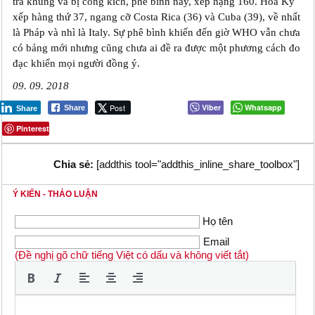
tra khủng và bị công kích, phê bình này, xếp hạng 160. Hoa Kỳ
xếp hàng thứ 37, ngang cỡ Costa Rica (36) và Cuba (39), về nhất
là Pháp và nhì là Italy. Sự phê bình khiến đến giờ WHO vẫn chưa
có bảng mới nhưng cũng chưa ai đề ra được một phương cách đo
đạc khiến mọi người đồng ý.
09. 09. 2018
Post
Viber
Whatsapp
Share
Share
Pinterest
Chia sẻ:
[addthis tool="addthis_inline_share_toolbox"]
Ý KIẾN - THẢO LUẬN
Họ tên
Email
(Đề nghị gõ chữ tiếng Việt có dấu và không viết tắt)