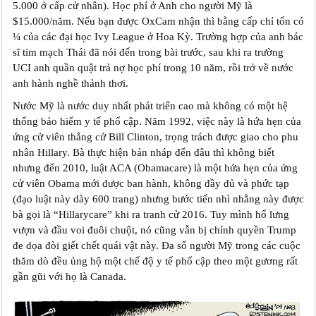
5.000 ở cấp cử nhân). Học phí ở Anh cho người Mỹ là
$15.000/năm. Nếu bạn được OxCam nhận thì bằng cấp chỉ tốn có
¼ của các đại học Ivy League ở Hoa Kỳ. Trường hợp của anh bác
sĩ tim mạch Thái đã nói đến trong bài trước, sau khi ra trường
UCI anh quần quật trả nợ học phí trong 10 năm, rồi trở về nước
anh hành nghề thảnh thơi.
Nước Mỹ là nước duy nhất phát triển cao mà không có một hệ
thống bảo hiểm y tế phổ cập. Năm 1992, việc này là hứa hẹn của
ứng cử viên thắng cử Bill Clinton, trọng trách được giao cho phu
nhân Hillary. Bà thực hiện bản nháp đến đâu thì không biết
nhưng đến 2010, luật ACA (Obamacare) là một hứa hẹn của ứng
cử viên Obama mới được ban hành, không đầy đủ và phức tạp
(đạo luật này dày 600 trang) nhưng bước tiến nhì nhằng này được
bà gọi là “Hillarycare” khi ra tranh cử 2016. Tuy mình hổ lưng
vượn và đầu voi đuôi chuột, nó cũng vẫn bị chính quyền Trump
đe dọa đòi giết chết quái vật này. Đa số người Mỹ trong các cuộc
thăm dò đều ủng hộ một chế độ y tế phổ cập theo một gương rất
gần gũi với họ là Canada.