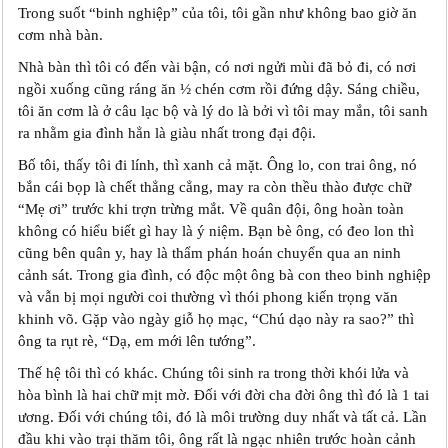
Trong suốt “binh nghiệp” của tôi, tôi gần như không bao giờ ăn
cơm nhà bàn.
Nhà bàn thì tôi có đến vài bận, có nơi ngửi mùi đã bỏ đi, có nơi
ngồi xuống cũng ráng ăn ½ chén cơm rồi đứng dậy. Sáng chiều,
tôi ăn cơm là ở câu lạc bộ và lý‎ do là bởi vì tôi may mắn, tôi sanh
ra nhằm gia đình hẳn là giàu nhất trong đại đội.
Bố tôi, thấy tôi đi lính, thì xanh cả mặt. Ông lo, con trai ông, nó
bắn cái bọp là chết thẳng cẳng, may ra còn thều thào được chữ
“Mẹ ơi” trước khi trợn trừng mắt. Về quân đội, ông hoàn toàn
không có hiểu biết gì hay là ‎ý niệm. Bạn bè ông, có đeo lon thì
cũng bên quân y, hay là thẩm phán hoán chuyển qua an ninh
cảnh sát. Trong gia đình, có độc một ông bà con theo binh nghiệp
và vẫn bị mọi người coi thường vì thói phong kiến trọng văn
khinh võ. Gặp vào ngày giỗ họ mạc, “Chú dạo này ra sao?” thì
ông ta rụt rè, “Dạ, em mới lên tướng”.
Thế hệ tôi thì có khác. Chúng tôi sinh ra trong thời khói lửa và
hòa bình là hai chữ mịt mờ. Đối với đời cha đời ông thì đó là 1 tai
ương. Đối với chúng tôi, đó là môi trường duy nhất và tất cả. Lần
đầu khi vào trại thăm tôi, ông rất là ngạc nhiên trước hoàn cảnh