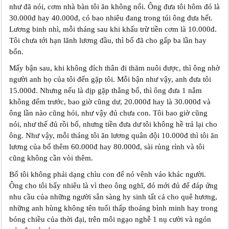
như đã nói, cơm nhà bàn tôi ăn không nổi. Ông đưa tôi hôm đó là
30.000đ hay 40.000đ, có bao nhiêu đang trong túi ông đưa hết.
Lương binh nhì, mỗi tháng sau khi khấu trừ tiền cơm là 10.000đ.
Tôi chưa tới hạn lãnh lương đầu, thì bố đã cho gấp ba lần hay
bốn.
Mấy bận sau, khi không đích thân đi thăm nuôi được, thì ông nhờ
người anh họ của tôi đến gặp tôi. Mỗi bận như vậy, anh đưa tôi
15.000đ. Nhưng nếu là dịp gặp thẳng bố, thì ông đưa 1 nắm
không đếm trước, bao giờ cũng dư, 20.000đ hay là 30.000đ và
ông lần nào cũng hỏi, như vậy đủ chưa con. Tôi bao giờ cũng
nói, như thế đủ rồi bố, nhưng tiền đưa dư tôi không hề trả lại cho
ông. Như vậy, mỗi tháng tôi ăn lương quân đội 10.000đ thì tôi ăn
lương của bố thêm 60.000đ hay 80.000đ, sài rủng rỉnh và tôi
cũng không cần vòi thêm.
Bố tôi không phải dạng chìu con để nó vênh váo khác người.
Ông cho tôi bấy nhiêu là vì theo ông nghĩ, đó mới đủ để đáp ứng
nhu cầu của những người sẵn sàng hy sinh tất cả cho quê hương,
những anh hùng không tên tuổi thấp thoáng bình minh hay trong
bóng chiều của thời đại, trên môi ngạo nghễ 1 nụ cười và ngón