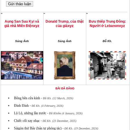
"
"
"
Aung San Suu Kyi và
Donald Trump, của thật
Bưu thiếp Trung Đông:
xyz
xyz
xyz
giá nhà Miến Điện
của giả
Người ở Lebanon
Sáng Ánh
Sáng Ánh
Đỗ Kh.
BÀI ĐÃ ĐĂNG
-
Bông bên cửa kính
Đỗ Kh. (12 March, 2026)
-
Đình Đình
Đỗ Kh. (4 February, 2026)
-
Lộ Lộ, những lần trước
Đỗ Khiêm (4 January, 2026)
-
Chiếc cối xay nhạc
Đỗ Kh. (23 December, 2025)
-
Sàigòn thứ Bảy (bản tự phóng tác)
Đỗ Kh. (19 December, 2024)