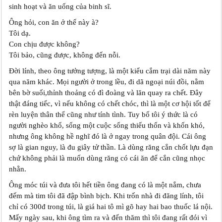
sinh hoạt và ăn uống của binh sĩ.
Ông hỏi, con ăn ở thế này à?
Tôi dạ.
Con chịu được không?
Tôi bảo, cũng được, không đến nỗi.
Đời lính, theo ông tưởng tượng, là một kiểu cắm trại dài năm này
qua năm khác. Mọi người ở trong lều, đi dã ngoại núi đồi, nằm
bên bờ suối,thỉnh thoảng có đì đoàng và lăn quay ra chết. Đây
thật đáng tiếc, vì nếu không có chết chóc, thì là một cơ hội tốt để
rèn luyện thân thể cũng như tính tình. Tuy bố tôi ý thức là có
người nghèo khổ, sống một cuộc sống thiếu thốn và khốn khó,
nhưng ông không hề nghĩ đó là ở ngay trong quân đội. Cái ông
sợ là gian nguy, là đu giây tử thần. Là dùng răng cắn chốt lựu đạn
chứ không phải là muốn dùng răng có cái ăn để cắn cũng nhọc
nhằn.
Ông móc túi và đưa tôi hết tiền ông đang có là một nắm, chưa
đếm mà tim tôi đã đập bình bịch. Khi trốn nhà đi đăng lính, tôi
chỉ có 300đ trong túi, là giá hai tô mì gõ hay hai bao thuốc lá nội.
Mấy ngày sau, khi ông tìm ra và đến thăm thì tôi đang rất đói vì