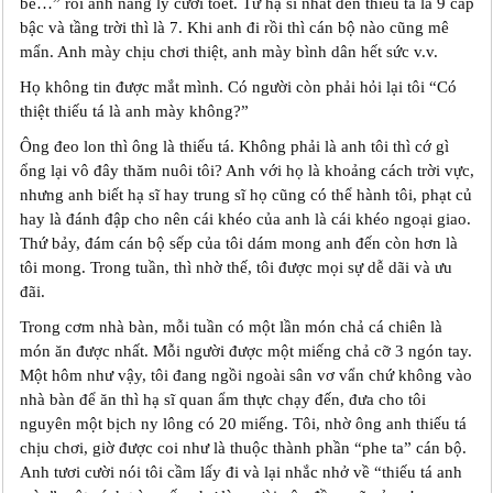
bé…” rồi anh nâng ly cười toét. Từ hạ sĩ nhất đến thiếu tá là 9 cấp
bậc và tầng trời thì là 7. Khi anh đi rồi thì cán bộ nào cũng mê
mẩn. Anh mày chịu chơi thiệt, anh mày bình dân hết sức v.v.
Họ không tin được mắt mình. Có người còn phải hỏi lại tôi “Có
thiệt thiếu tá là anh mày không?”
Ông đeo lon thì ông là thiếu tá. Không phải là anh tôi thì cớ gì
ổng lại vô đây thăm nuôi tôi? Anh với họ là khoảng cách trời vực,
nhưng anh biết hạ sĩ hay trung sĩ họ cũng có thể hành tôi, phạt củ
hay là đánh đập cho nên cái khéo của anh là cái khéo ngoại giao.
Thứ bảy, đám cán bộ sếp của tôi dám mong anh đến còn hơn là
tôi mong. Trong tuần, thì nhờ thế, tôi được mọi sự dễ dãi và ưu
đãi.
Trong cơm nhà bàn, mỗi tuần có một lần món chả cá chiên là
món ăn được nhất. Mỗi người được một miếng chả cỡ 3 ngón tay.
Một hôm như vậy, tôi đang ngồi ngoài sân vơ vẩn chứ không vào
nhà bàn để ăn thì hạ sĩ quan ẩm thực chạy đến, đưa cho tôi
nguyên một bịch ny lông có 20 miếng. Tôi, nhờ ông anh thiếu tá
chịu chơi, giờ được coi như là thuộc thành phần “phe ta” cán bộ.
Anh tươi cười nói tôi cầm lấy đi và lại nhắc nhở về “thiếu tá anh