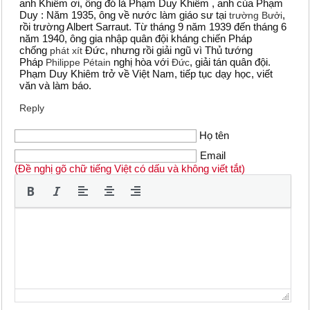
anh Khiêm ơi, ông đó là Phạm Duy Khiêm , anh của Phạm
Duy : Năm 1935, ông về nước làm giáo sư tại
,
trường Bưởi
rồi trường Albert Sarraut. Từ tháng 9 năm 1939 đến tháng 6
năm 1940, ông gia nhập quân đội kháng chiến Pháp
chống
Đức, nhưng rồi giải ngũ vì Thủ tướng
phát xít
Pháp
nghị hòa với
, giải tán quân đội.
Philippe Pétain
Đức
Phạm Duy Khiêm trở về Việt Nam, tiếp tục dạy học, viết
văn và làm báo.
Reply
Họ tên
Email
(Đề nghị gõ chữ tiếng Việt có dấu và không viết tắt)