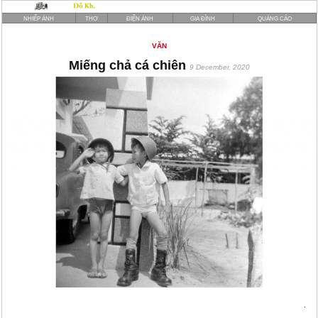
NHIẾP ẢNH
THƠ
ĐIỆN ẢNH
GIA ĐÌNH
QUẢNG CÁO
VĂN
Miếng chả cá chiên
9 December, 2020
.