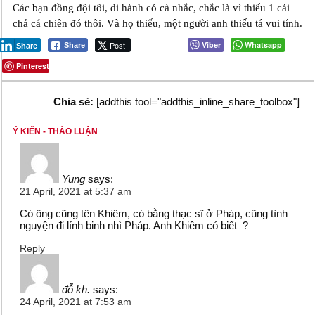
Các bạn đồng đội tôi, di hành có cà nhắc, chắc là vì thiếu 1 cái
chả cá chiên đó thôi. Và họ thiếu, một người anh thiếu tá vui tính.
Post
Viber
Whatsapp
Share
Share
Pinterest
Chia sẻ:
[addthis tool="addthis_inline_share_toolbox"]
Ý KIẾN - THẢO LUẬN
Yung
says:
21 April, 2021 at 5:37 am
Có ông cũng tên Khiêm, có bằng thạc sĩ ở Pháp, cũng tình
nguyện đi lính binh nhì Pháp. Anh Khiêm có biết ?
Reply
đỗ kh.
says:
24 April, 2021 at 7:53 am