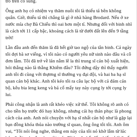
trỏ trên cò súng.
Ông anh họ có nhiệm vụ thăm nuôi tôi là thiếu tá bên không
quân. Giờ, thiếu tá thì chẳng là gì ở nhà hàng Brodard. Nếu ở xe
nước mía chợ Bà Chiểu thì oai hơn một tí. Nhưng đối với binh nhì
là cách tới 11 cấp bậc, khoảng cách là từ đưới đất lên đến 9 tầng
trời!
Lần đầu anh đến thăm là đã hết giờ tao ngộ của tân binh. Cả ngày
tôi đợi bà sơ viếng, vì tôi nào có người yêu nữ sinh nào đâu và cô
đơn lắm. Tôi đã trở về lán nằm lê la thì trung sĩ cán bộ xuất hiện,
hỏi thằng nào là thằng Khiêm đâu? Tôi đứng dậy thì thấy người
anh tôi đi cùng với thựơng sĩ thường vụ đại đội, và hai ba hạ sĩ
quan cán bộ khác. Anh tôi kéo tôi ra câu lạc bộ với cả đám cán
bộ, kêu bia leng keng và bá cổ mấy tay này cụng ly tới cụng ly
lui.
Phải công nhận là anh rất khéo việc xử thế. Tôi không rõ anh có
cho tiền họ trước đó hay không, nhưng cái họ thán phục là phong
cách của anh. Anh nói chuyện với hạ sĩ nhất cán bộ như là gặp lại
bạn đồng khóa thủa nào trường sĩ quan, ông ông tôi tôi. Anh ôm
vai, “Tôi nói ông nghe, thằng em này của tôi nó khờ lắm từ lúc