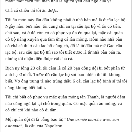
mày” một cách trìu mến như là người yêu đầu ngõ của y!
Chả cá chiên thì tôi ăn được.
Tôi ăn món này lần đầu không phải ở nhà bàn mà là ở câu lạc bộ.
Ngày nào, bữa nào, tôi cũng chỉ ăn tại câu lạc bộ vì tôi có tiền,
chứ sao, và ở đó còn có cô phục vụ ỏn ẻn qua lại, mặc cái quần
đồ bộ nắng xuyên qua làm ửng cả làn mông. Hôm nào nhà bàn
có chả cá thì ở câu lạc bộ cũng có, đố là từ đâu mà ra? Gạo câu
lạc bộ, rau câu lạc bộ thì sao tôi biết được là từ nhà bàn bán ra,
nhưng tôi nhận diện được cái chả cá.
Bịch ny lông 20 cái tôi cầm là có 20 bạn đồng đội bị bớt phần từ
anh hạ sĩ nhất. Trước đó câu lạc bộ sớt bao nhiêu thì tôi không
biết. Vợ ông trung tá nào trúng thầu 6 cái câu lạc bộ binh sĩ thì tôi
cũng không biết luôn.
Tôi chỉ biết cô phục vụ mặc quần mỏng tên Thanh, là người đêm
nào cũng ngủ lại tại chỗ trong quán. Cô mặc quần áo mỏng, và
cô chỉ cởi khi nào cô đi tắm.
Một quân đội đi là bằng bao tử, “
Une armée marche avec son
estomac
“, là câu của Napoleon.