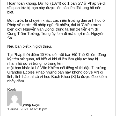
Hoàn toàn không. Đời tôi (1974) có 1 bạn SV ở Pháp về đi
sĩ quan trừ bị, bạn này được lên báo lên đài tung hô nên
biết.
Đời trước là chuyện khác, các niên trưởng đàn anh học ở
Pháp về nước rồi nhập ngũ rất nhiều, đại tá ‘Chiều mưa
biên giới’ Nguyễn văn Đông, trung tá ‘lên xe tiễn em đi’
Cung Trầm Tưởng, Trung úy ’em đi mà chợt mát’ Nguyên
Sa…
Nếu bạn biết xin giới thiệu.
Tại Pháp thời điểm 1970’s có một bạn Đỗ Thế Khiêm đăng
ký trên sứ quán, tôi biết vì khi đi lên làm giấy tờ hay bị
nhầm hồ sơ vì trùng họ trùng tên.
một bạn khác là Lê Văn Khiêm nổi tiếng vì thi đậu 7 trường
Grandes Ecoles Pháp nhưng bạn này không có về VN đi
lính, lính háp thì có vì học Bách Khoa (X) là được đeo kiếm
nhảy đầm
Reply
yung
says:
1 June, 2021 at 6:18 pm