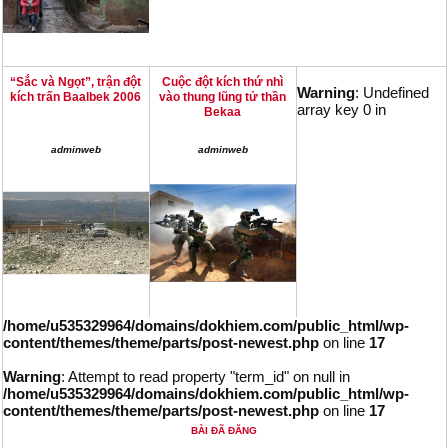
“Sắc và Ngọt”, trận đột
Cuộc đột kích thứ nhì
Warning
: Undefined
kích trấn Baalbek 2006
vào thung lũng tử thần
array key 0 in
Bekaa
adminweb
adminweb
/home/u535329964/domains/dokhiem.com/public_html/wp-
content/themes/theme/parts/post-newest.php
on line
17
Warning
: Attempt to read property "term_id" on null in
/home/u535329964/domains/dokhiem.com/public_html/wp-
content/themes/theme/parts/post-newest.php
on line
17
BÀI ĐÃ ĐĂNG