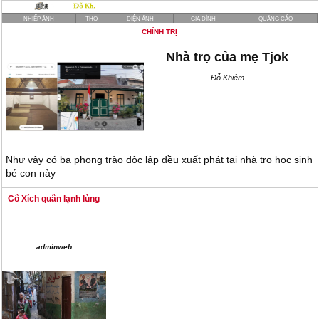
NHIẾP ẢNH
THƠ
ĐIỆN ẢNH
GIA ĐÌNH
QUẢNG CÁO
CHÍNH TRỊ
Nhà trọ của mẹ Tjok
Đỗ Khiêm
Như vậy có ba phong trào độc lập đều xuất phát tại nhà trọ học sinh
bé con này
Cô Xích quân lạnh lùng
adminweb