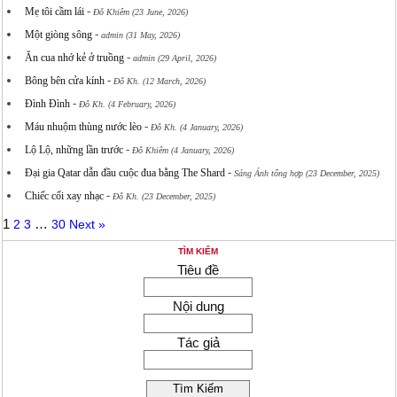
-
Mẹ tôi cầm lái
Đỗ Khiêm (23 June, 2026)
-
Một giòng sông
admin (31 May, 2026)
-
Ăn cua nhớ kẻ ở truồng
admin (29 April, 2026)
-
Bông bên cửa kính
Đỗ Kh. (12 March, 2026)
-
Đình Đình
Đỗ Kh. (4 February, 2026)
-
Máu nhuộm thùng nước lèo
Đỗ Kh. (4 January, 2026)
-
Lộ Lộ, những lần trước
Đỗ Khiêm (4 January, 2026)
-
Đại gia Qatar dẫn đầu cuộc đua bằng The Shard
Sáng Ánh tổng hợp (23 December, 2025)
-
Chiếc cối xay nhạc
Đỗ Kh. (23 December, 2025)
1
…
2
3
30
Next »
TÌM KIẾM
Tiêu đề
Nội dung
Tác giả