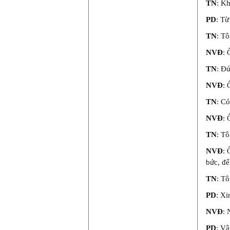
TN
: Kh
PD
: Từ
TN
: Tô
NVĐ
: 
TN
: Đú
NVĐ
: 
TN
: Có
NVĐ
: 
TN
: Tô
NVĐ
: 
bức, để
TN
: Tô
PD
: Xi
NVĐ
: 
PD
: V