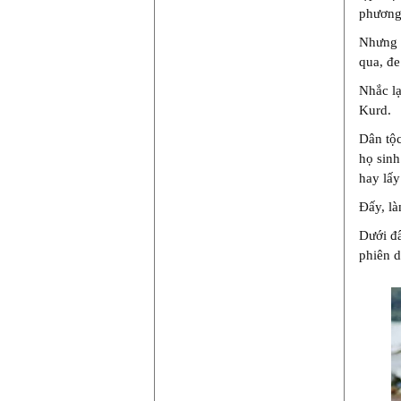
phương
Nhưng 
qua, đe
Nhắc lạ
Kurd.
Dân tộc
họ sinh
hay lấy
Đấy, là
Dưới đâ
phiên 