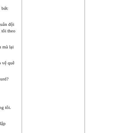
p bức
Quân đội
 tôi theo
n mà lại
o vệ quê
Kurd?
g tôi.
lập