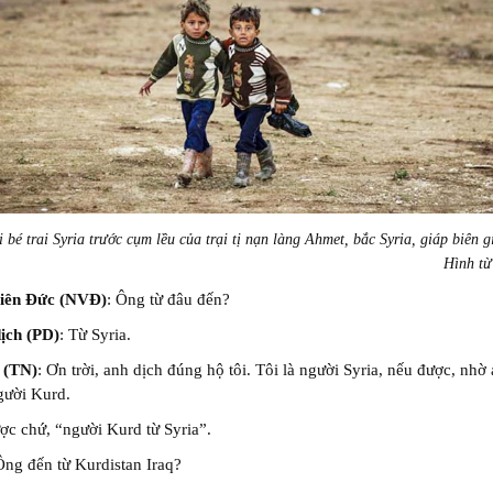
 bé trai Syria trước cụm lều của trại tị nạn làng Ahmet, bắc Syria, giáp biên g
Hình t
iên Đức (NVĐ)
: Ông từ đâu đến?
dịch (PD)
: Từ Syria.
 (TN)
: Ơn trời, anh dịch đúng hộ tôi. Tôi là người Syria, nếu được, nhờ
người Kurd.
ợc chứ, “người Kurd từ Syria”.
Ông đến từ Kurdistan Iraq?