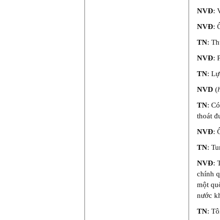
NVĐ
: 
NVĐ
: 
TN
: Th
NVĐ
: 
TN
: Lự
NVD
(
TN
: Có
thoát đ
NVĐ
: 
TN
: Tu
NVĐ
: 
chính 
một quố
nước k
TN
: Tô