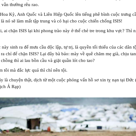
 vẫn thường rêu rao.
Hoa Kỳ, Anh Quốc và Liên Hiệp Quốc lên tiếng phê bình cuộc trưng c
 là nó sẽ làm mất tập trung và có hại cho cuộc chiến chống ISIS!
i, ai chặn ISIS lại khi phong trào này ở thế chẻ tre trong khu vực? Thì 
 này sinh ra để mưu cầu độc lập, tự trị, là quyền tối thiểu của các dân t
 ra chỉ để chặn ISIS? Lại đây bà bảo: mày về quê chăm mẹ già, chịu ta
 chồng thì ai lau bồn cầu và giặt quần lót cho tao?
m tôi mà đắc lực quá thì chỉ nên tội.
y là chuyện thật, dịch từ một cuộc phỏng vấn hồ sơ xin tỵ nạn tại Đức 
dịch Ả Rạp)