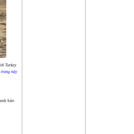
iới Turkey.
ừ
trang này
 anh bảo