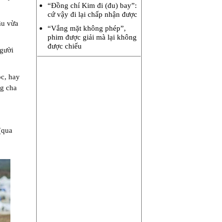
“Đồng chí Kim đi (đu) bay”:
cứ vậy đi lại chấp nhận được
ầu vừa
“Vắng mặt không phép”,
phim được giải mà lại không
được chiếu
người
ộc, hay
ng cha
(qua