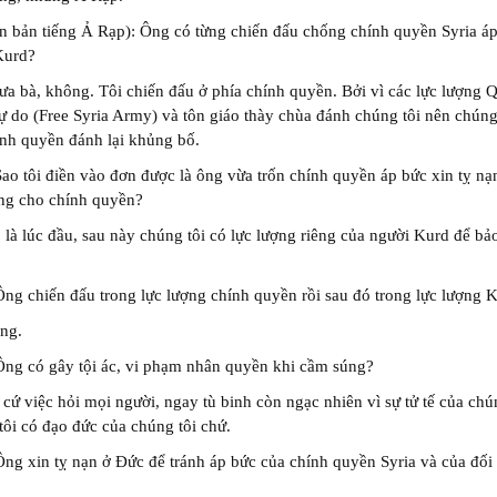
n bản tiếng Ả Rạp): Ông có từng chiến đấu chống chính quyền Syria á
Kurd?
ưa bà, không. Tôi chiến đấu ở phía chính quyền. Bởi vì các lực lượng 
ự do (Free Syria Army) và tôn giáo thày chùa đánh chúng tôi nên chúng
nh quyền đánh lại khủng bố.
Sao tôi điền vào đơn được là ông vừa trốn chính quyền áp bức xin tỵ nạ
ng cho chính quyền?
 là lúc đầu, sau này chúng tôi có lực lượng riêng của người Kurd để bả
Ông chiến đấu trong lực lượng chính quyền rồi sau đó trong lực lượng 
âng.
Ông có gây tội ác, vi phạm nhân quyền khi cầm súng?
 cứ việc hỏi mọi người, ngay tù binh còn ngạc nhiên vì sự tử tế của chún
ôi có đạo đức của chúng tôi chứ.
Ông xin tỵ nạn ở Đức để tránh áp bức của chính quyền Syria và của đối 