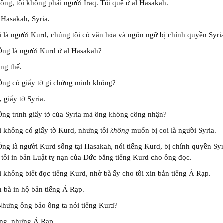
ông, tôi không phải người Iraq. Tôi quê ở al Hasakah.
 Hasakah, Syria.
i là người Kurd, chúng tôi có văn hóa và ngôn ngữ bị chính quyền Syri
Ông là người Kurd ở al Hasakah?
ng thế.
Ông có giấy tờ gì chứng minh không?
, giấy tờ Syria.
Ông trình giấy tờ của Syria mà ông không công nhận?
i không có giấy tờ Kurd, nhưng tôi
không
muốn bị coi là người Syria.
Ông là người Kurd sống tại Hasakah, nói tiếng Kurd, bị chính quyền Syr
 tôi in bản Luật tỵ nạn của Đức bằng tiếng Kurd cho ông đọc.
i không biết đọc tiếng Kurd, nhờ bà ấy cho tôi xin bản tiếng Ả Rạp.
n bà in hộ bản tiếng Ả Rạp.
Nhưng ông bảo ông ta nói tiếng Kurd?
âng, nhưng Ả Rạp.