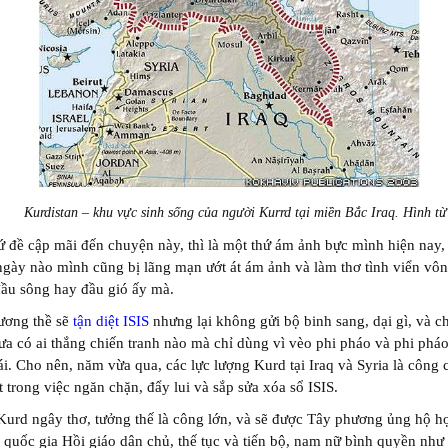
Kurdistan – khu vực sinh sống của người Kurrd tại miền Bắc Iraq. Hình t
 đề cập mãi đến chuyện này, thì là một thứ ám ảnh bực mình hiện nay,
ngày nào mình cũng bị lãng mạn ướt át ám ảnh và làm thơ tình viển vôn
ầu sông hay đầu gió ấy mà.
ương thề sẽ
tận diệt ISIS
nhưng lại không gửi bộ binh sang, dại gì, và c
ưa có ai thắng chiến tranh nào mà chỉ dùng vì vèo phi pháo và phi phá
ái. Cho nên, năm vừa qua, các lực lượng Kurd tại Iraq và Syria là công 
t trong việc ngăn chặn, đẩy lui và sắp sửa xóa sổ ISIS.
urd ngây thơ, tưởng thế là công lớn, và sẽ được Tây phương ủng hộ h
 quốc gia Hồi giáo dân chủ, thế tục và tiến bộ, nam nữ bình quyền như