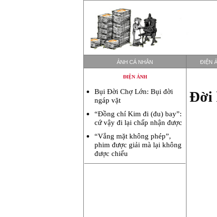
ẢNH CÁ NHÂN
ĐIỆN 
ĐIỆN ẢNH
Bụi Đời Chợ Lớn: Bụi đời
Đời 
ngáp vặt
“Đồng chí Kim đi (đu) bay”:
cứ vậy đi lại chấp nhận được
“Vắng mặt không phép”,
phim được giải mà lại không
được chiếu