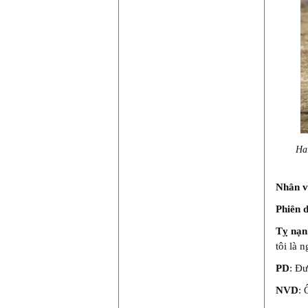
Hai
Nhân v
Phiên 
Tỵ nạn
tôi là 
PD
: Đư
NVD
: 