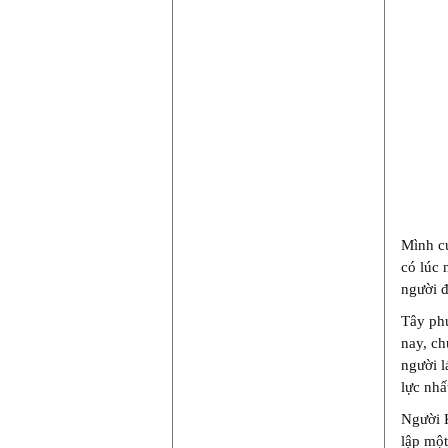
Mình cứ
có lúc 
người đ
Tây ph
nay, ch
người l
lực nhấ
Người K
lập một