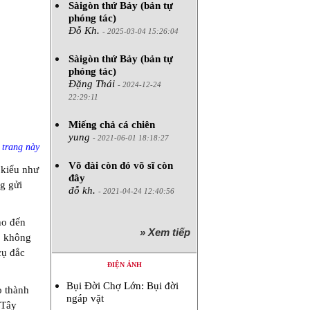
Sàigòn thứ Bảy (bản tự
phóng tác)
Đỗ Kh.
- 2025-03-04 15:26:04
Sàigòn thứ Bảy (bản tự
phóng tác)
Đặng Thái
- 2024-12-24
22:29:11
Miếng chả cá chiên
yung
- 2021-06-01 18:18:27
ừ
trang này
Võ đài còn đó võ sĩ còn
 kiểu như
đây
g gửi
đỗ kh.
- 2021-04-24 12:40:56
ho đến
» Xem tiếp
o không
cụ đắc
ĐIỆN ẢNH
Bụi Đời Chợ Lớn: Bụi đời
ọ thành
ngáp vặt
 Tây