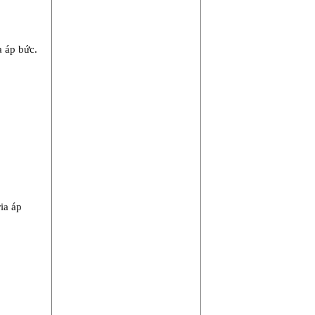
a áp bức.
ia áp