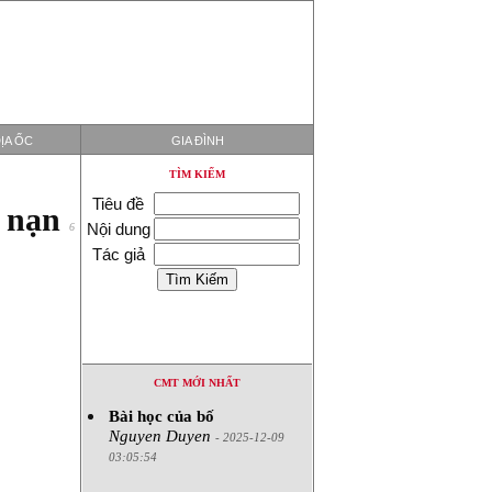
ỊA ỐC
GIA ĐÌNH
TÌM KIẾM
Tiêu đề
ỵ nạn
Nội dung
6
Tác giả
CMT MỚI NHẤT
Bài học của bố
Nguyen Duyen
- 2025-12-09
03:05:54