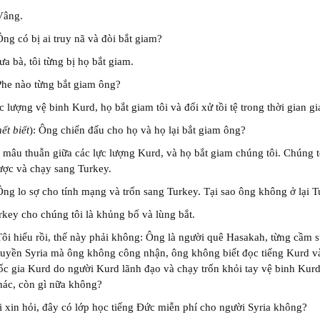
Vâng.
Ông có bị ai truy nã và đòi bắt giam?
ưa bà, tôi từng bị họ bắt giam.
Phe nào từng bắt giam ông?
c lượng vệ binh Kurd, họ bắt giam tôi và đối xử tồi tệ trong thời gian 
hết biết
): Ông chiến đấu cho họ và họ lại bắt giam ông?
 mâu thuẫn giữa các lực lượng Kurd, và họ bắt giam chúng tôi. Chúng t
ược và chạy sang Turkey.
Ông lo sợ cho tính mạng và trốn sang Turkey. Tại sao ông không ở lại 
rkey cho chúng tôi là khủng bố và lùng bắt.
Tôi hiểu rồi, thế này phải không: Ông là người quê Hasakah, từng cầm 
quyền Syria mà ông không công nhận, ông không biết đọc tiếng Kurd v
c gia Kurd do người Kurd lãnh đạo và chạy trốn khỏi tay vệ binh Kur
hác, còn gì nữa không?
i xin hỏi, đây có lớp học tiếng Đức miễn phí cho người Syria không?