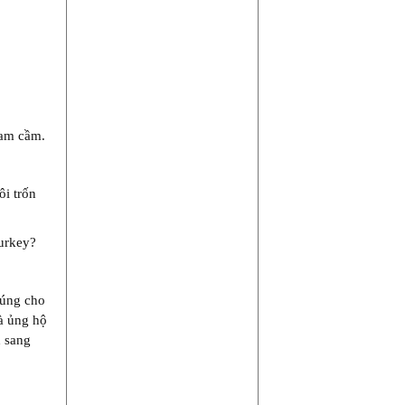
giam cầm.
ôi trốn
Turkey?
súng cho
à ủng hộ
d sang