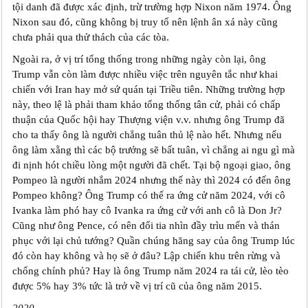
tội danh đã được xác định, trừ trường hợp Nixon năm 1974. Ông
Nixon sau đó, cũng không bị truy tố nên lệnh ân xá này cũng
chưa phải qua thử thách của các tòa.
Ngoài ra, ở vị trí tổng thống trong những ngày còn lại, ông
Trump vẫn còn làm được nhiều việc trên nguyên tắc như khai
chiến với Iran hay mở sứ quán tại Triều tiên. Những trường hợp
này, theo lệ là phải tham khảo tổng thống tân cử, phải có chấp
thuận của Quốc hội hay Thượng viện v.v. nhưng ông Trump đã
cho ta thấy ông là người chẳng tuân thủ lệ nào hết. Nhưng nếu
ông làm xằng thì các bộ trưởng sẽ bất tuân, vì chẳng ai ngu gì mà
đi nịnh hót chiều lòng một người đã chết. Tại bộ ngoại giao, ông
Pompeo là người nhắm 2024 nhưng thế này thì 2024 có đến ông
Pompeo không? Ông Trump có thể ra ứng cử năm 2024, với cô
Ivanka làm phó hay cô Ivanka ra ứng cử với anh cô là Don Jr?
Cũng như ông Pence, có nên đổi tia nhìn đầy trìu mến và thán
phục với lại chủ tướng? Quần chúng hăng say của ông Trump lúc
đó còn hay không và họ sẽ ở đâu? Lập chiến khu trên rừng và
chống chính phủ? Hay là ông Trump năm 2024 ra tái cử, lèo tèo
được 5% hay 3% tức là trở về vị trí cũ của ông năm 2015.