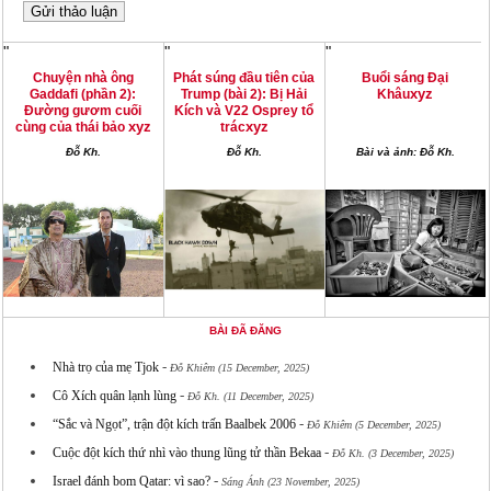
"
"
"
Chuyện nhà ông
Phát súng đầu tiên của
Buổi sáng Đại
xyz
Gaddafi (phần 2):
Trump (bài 2): Bị Hải
Khâu
Đường gươm cuối
Kích và V22 Osprey tổ
xyz
xyz
cùng của thái bảo
trác
Đỗ Kh.
Đỗ Kh.
Bài và ảnh: Đỗ Kh.
BÀI ĐÃ ĐĂNG
-
Nhà trọ của mẹ Tjok
Đỗ Khiêm (15 December, 2025)
-
Cô Xích quân lạnh lùng
Đỗ Kh. (11 December, 2025)
-
“Sắc và Ngọt”, trận đột kích trấn Baalbek 2006
Đỗ Khiêm (5 December, 2025)
-
Cuộc đột kích thứ nhì vào thung lũng tử thần Bekaa
Đỗ Kh. (3 December, 2025)
-
Israel đánh bom Qatar: vì sao?
Sáng Ánh (23 November, 2025)