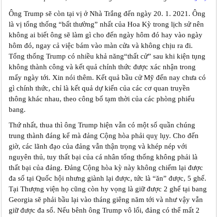
Ông Trump sẽ còn tại vị ở Nhà Trắng đến ngày 20. 1. 2021. Ông
là vị tổng thống “bất thường” nhất của Hoa Kỳ trong lịch sử nên
không ai biết ông sẽ làm gì cho đến ngày hôm đó hay vào ngày
hôm đó, ngay cả việc bám vào màn cửa và không chịu ra đi.
Tổng thống Trump có nhiều khả năng“thất cử” sau khi kiện tụng
không thành công và kết quả chính thức được xác nhận trong
mấy ngày tới. Xin nói thêm. Kết quả bầu cử Mỹ đến nay chưa có
gì chính thức, chỉ là kết quả dự kiến của các cơ quan truyền
thông khác nhau, theo công bố tạm thời của các phòng phiếu
bang.
Thứ nhất, thua thì ông Trump hiện vẫn có một số quần chúng
trung thành đáng kể mà đảng Cộng hòa phải quỵ lụy. Cho đến
giờ, các lãnh đạo của đảng vẫn thận trọng và khép nép với
nguyên thủ, tuy thất bại của cá nhân tổng thống không phải là
thất bại của đảng. Đảng Cộng hòa kỳ này không chiếm lại được
đa số tại Quốc hội nhưng giành lại được, tức là “ăn” được, 5 ghế.
Tại Thượng viện họ cũng còn hy vọng là giữ được 2 ghế tại bang
Georgia sẽ phải bầu lại vào tháng giêng năm tới và như vậy vẫn
giữ được đa số. Nếu bênh ông Trump vô lối, đảng có thể mất 2