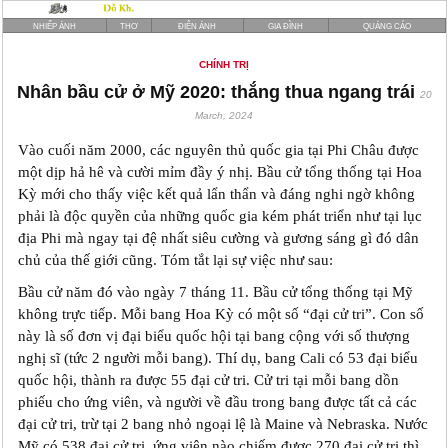
NHIẾP ẢNH
THƠ
ĐIỆN ẢNH
GIA ĐÌNH
QUẢNG CÁO
CHÍNH TRỊ
Nhân bầu cử ở Mỹ 2020: thắng thua ngang trái
20
March, 2024
Vào cuối năm 2000, các nguyên thủ quốc gia tại Phi Châu được
một dịp hả hê và cười mỉm đầy ‎ý nhị. Bầu cử tổng thống tại Hoa
Kỳ mới cho thấy việc kết quả lẩn thẩn và đáng nghi ngờ không
phải là độc quyền của những quốc gia kém phát triển như tại lục
địa Phi mà ngay tại đệ nhất siêu cường và gương sáng gì đó dân
chủ của thế giới cũng. Tóm tắt lại sự việc như sau:
Bầu cử năm đó vào ngày 7 tháng 11. Bầu cử tổng thống tại Mỹ
không trực tiếp. Mỗi bang Hoa Kỳ có một số “đại cử tri”. Con số
này là số đơn vị đại biểu quốc hội tại bang cộng với số thượng
nghị sĩ (tức 2 người mỗi bang). Thí dụ, bang Cali có 53 đại biểu
quốc hội, thành ra được 55 đại cử tri. Cử tri tại mỗi bang dồn
phiếu cho ứng viên, và người về đầu trong bang được tất cả các
đại cử tri, trừ tại 2 bang nhỏ ngoại lệ là Maine và Nebraska. Nước
Mỹ có 538 đại cử tri, ứng viên nào chiếm được 270 đại cử tri thì