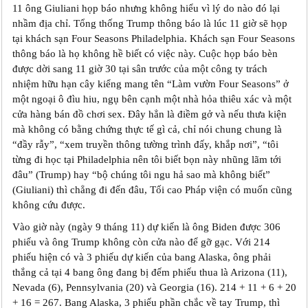
11 ông Giuliani họp báo nhưng không hiểu vì lý do nào đó lại
nhầm địa chỉ. Tổng thống Trump thông báo là lúc 11 giờ sẽ họp
tại khách sạn Four Seasons Philadelphia. Khách sạn Four Seasons
thông báo là họ không hề biết có việc này. Cuộc họp báo bèn
được dời sang 11 giờ 30 tại sân trước của một công ty trách
nhiệm hữu hạn cây kiểng mang tên “Làm vườn Four Seasons” ở
một ngoại ô đìu hiu, ngụ bên cạnh một nhà hỏa thiêu xác và một
cửa hàng bán đồ chơi sex. Đây hẳn là điềm gở và nếu thưa kiện
mà không có bằng chứng thực tế gì cả, chỉ nói chung chung là
“đầy rẫy”, “xem truyền thông tường trình đấy, khắp nơi”, “tôi
từng đi học tại Philadelphia nên tôi biết bọn này nhũng lãm tới
đâu” (Trump) hay “bộ chúng tôi ngu hả sao mà không biết”
(Giuliani) thì chẳng đi đến đâu, Tối cao Pháp viện có muốn cũng
không cứu được.
Vào giờ này (ngày 9 tháng 11) dự kiến là ông Biden được 306
phiếu và ông Trump không còn cửa nào để gỡ gạc. Với 214
phiếu hiện có và 3 phiếu dự kiến của bang Alaska, ông phải
thắng cả tại 4 bang ông đang bị đếm phiếu thua là Arizona (11),
Nevada (6), Pennsylvania (20) và Georgia (16). 214 + 11 + 6 + 20
+ 16 = 267. Bang Alaska, 3 phiếu phần chắc về tay Trump, thì