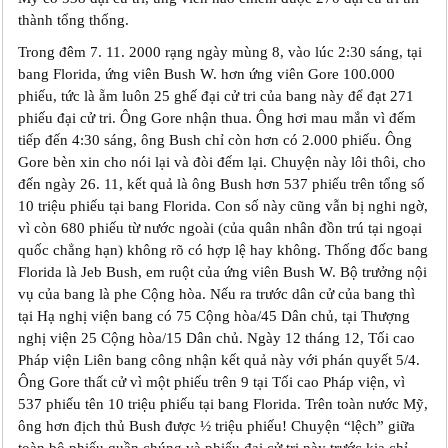
thành tổng thống.
Trong đêm 7. 11. 2000 rạng ngày mùng 8, vào lúc 2:30 sáng, tại
bang Florida, ứng viên Bush W. hơn ứng viên Gore 100.000
phiếu, tức là ẵm luôn 25 ghế đại cử tri của bang này để đạt 271
phiếu đại cử tri. Ông Gore nhận thua. Ông hơi mau mắn vì đếm
tiếp đến 4:30 sáng, ông Bush chỉ còn hơn có 2.000 phiếu. Ông
Gore bèn xin cho nói lại và đòi đếm lại. Chuyện này lôi thôi, cho
đến ngày 26. 11, kết quả là ông Bush hơn 537 phiếu trên tổng số
10 triệu phiếu tại bang Florida. Con số này cũng vẫn bị nghi ngờ,
vì còn 680 phiếu từ nước ngoài (của quân nhân đồn trú tại ngoại
quốc chẳng hạn) không rõ có hợp lệ hay không. Thống đốc bang
Florida là Jeb Bush, em ruột của ứng viên Bush W. Bộ trưởng nội
vụ của bang là phe Cộng hòa. Nếu ra trước dân cử của bang thì
tại Hạ nghị viện bang có 75 Cộng hòa/45 Dân chủ, tại Thượng
nghị viện 25 Cộng hòa/15 Dân chủ. Ngày 12 tháng 12, Tối cao
Pháp viện Liên bang công nhận kết quả này với phán quyết 5/4.
Ông Gore thất cử vì một phiếu trên 9 tại Tối cao Pháp viện, vì
537 phiếu tên 10 triệu phiếu tại bang Florida. Trên toàn nước Mỹ,
ông hơn địch thủ Bush được ½ triệu phiếu! Chuyện “lệch” giữa