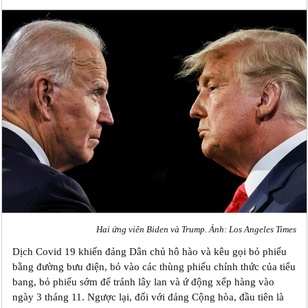
Hai ứng viên Biden và Trump. Ảnh: Los Angeles Times
Dịch Covid 19 khiến đảng Dân chủ hô hào và kêu gọi bỏ phiếu
bằng đường bưu điện, bỏ vào các thùng phiếu chính thức của tiểu
bang, bỏ phiếu sớm để tránh lây lan và ứ động xếp hàng vào
ngày 3 tháng 11. Ngược lại, đối với đảng Cộng hòa, đầu tiên là