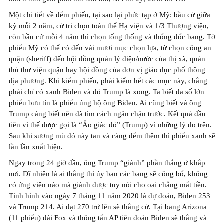
Một chi tiết về đếm phiếu, tại sao lại phức tạp ở Mỹ: bầu cử giữa
kỳ mỗi 2 năm, cử tri chọn toàn thể Hạ viện và 1/3 Thượng viện,
còn bầu cử mỗi 4 năm thì chọn tổng thống và thống đốc bang. Tờ
phiếu Mỹ có thể có đến vài mươi mục chọn lựa, từ chọn công an
quận (sheriff) đến hội đồng quản lý điện/nước của thị xã, quản
thủ thư viện quận hay hội đồng của đơn vị giáo dục phổ thông
địa phương. Khi kiểm phiếu, phải kiểm hết các mục này, chẳng
phải chỉ có xanh Biden và đỏ Trump là xong. Ta biết đa số lớn
phiếu bưu tín là phiếu ủng hộ ông Biden. Ai cũng biết và ông
Trump càng biết nên đã tìm cách ngăn chặn trước. Kết quả đầu
tiên vì thế được gọi là “Ảo giác đỏ” (Trump) vì những lý do trên.
Sau khi sương mù đỏ này tan và càng đếm thêm thì phiếu xanh sẽ
lần lần xuất hiện.
Ngay trong 24 giờ đầu, ông Trump “giành” phần thắng ở khắp
nơi. Dĩ nhiên là ai thắng thì ủy ban các bang sẽ công bố, không
có ứng viên nào mà giành được tuy nói cho oai chẳng mất tiền.
Tình hình vào ngày 7 tháng 11 năm 2020 là dự đoán, Biden 253
và Trump 214. Ai đạt 270 trở lên sẽ thắng cử. Tại bang Arizona
(11 phiếu) đài Fox và thông tấn AP tiên đoán Biden sẽ thắng và