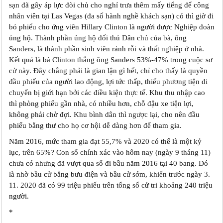
sạn đã gây áp lực đòi chủ cho nghỉ trưa thêm mấy tiếng để công
nhân viên tại Las Vegas (đa số hành nghề khách sạn) có thì giờ đi
bỏ phiếu cho ứng viên Hillary Clinton là người được Nghiệp đoàn
ủng hộ. Thành phần ủng hộ đối thủ Dân chủ của bà, ông
Sanders, là thành phần sinh viên rảnh rỗi và thất nghiệp ở nhà.
Kết quả là bà Clinton thắng ông Sanders 53%-47% trong cuộc sơ
cử này. Đây chẳng phải là gian lận gì hết, chỉ cho thấy là quyền
đầu phiếu của người lao động, lợi tức thấp, thiếu phương tiện di
chuyển bị giới hạn bởi các điều kiện thực tế. Khu thu nhập cao
thì phòng phiếu gần nhà, có nhiều hơn, chỗ đậu xe tiện lợi,
không phải chờ đợi. Khu bình dân thì ngược lại, cho nên đầu
phiếu bằng thư cho họ cơ hội dễ dàng hơn để tham gia.
Năm 2016, mức tham gia đạt 55,7% và 2020 có thể là một kỷ
lục, trên 65%? Con số chính xác vào hôm nay (ngày 9 tháng 11)
chưa có nhưng đã vượt qua số đi bầu năm 2016 tại 40 bang. Đó
là nhờ bầu cử bằng bưu điện và bầu cử sớm, khiến trước ngày 3.
11. 2020 đã có 99 triệu phiếu trên tổng số cử tri khoảng 240 triệu
người.
*