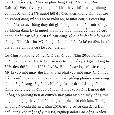
dân 18 tuổi v.v.), cử tri còn phải đăng ký (trừ tại bang Bắc
Dakota). Việc này tuy chẳng khó khăn hay phiền toái gì nhưng
có một số lớn là 24% người hội đủ điều kiện không làm. Tại sao
họ không đăng ký? Vì họ lo kiếm ăn, lo nuôi con, và cho rằng
bầu cử là xa xỉ, chẳng thay đổi gì những lo toan của cuộc sống.
Số không đăng ký là người thu nhập thấp, thí dụ dễ hiểu và cực
đoan là nếu bạn vô gia cư thì bạn đăng ký đi bầu ở đâu đây và để
làm gì. Nền dân chủ Mỹ là một nền dân chủ của kẻ có tiền, kẻ có
địa vị hay chí ít là của kẻ có… địa chỉ.
Có đăng ký không có nghĩa là bạn đi bầu. Năm 2000 nói đến,
mức tham gia là 51.2%. Con số này trong thế kỷ 20 giao động từ
50% đến 60%, năm 1996 là 49%. Bầu cử các loại và các cái tại
Mỹ là vào một ngày thứ Ba, không phải vào một ngày Chủ nhật.
Đây là một ngày đi làm hay đi học, các phòng phiếu có mở cũng
chỉ cỡ 7 giờ sáng -7 giờ tối. Nếu bạn là mẹ đơn thân người da đen
làm 2 công việc thì đi bầu với bạn là một xa xỉ lớn. Bạn có thể
không có phương tiện di chuyển hay phải hy sinh mấy tiếng thu
nhập lao động, hay là chủ không cho phép rời chỗ làm. Thí dụ,
tại bang Nevada tháng 2 năm 2016, trong sơ cử của đảng Dân
chủ, cũng vào một ngày thứ Ba, Nghiệp đoàn Lao động Khách