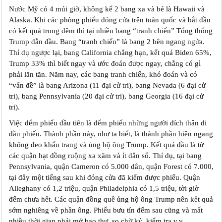
Nước Mỹ có 4 múi giờ, không kể 2 bang xa và bé là Hawaii và
Alaska. Khi các phòng phiếu đóng cửa trên toàn quốc và bắt đầu
có kết quả trong đêm thì tại nhiều bang “tranh chiến” Tổng thống
Trump dẫn đầu. Bang “tranh chiến” là bang 2 bên ngang ngửa.
Thí dụ ngược lại, bang California chẳng hạn, kết quả Biden 65%,
Trump 33% thì biết ngay và ước đoán được ngay, chẳng có gì
phải lăn tăn. Năm nay, các bang tranh chiến, khó đoán và có
“vấn đề” là bang Arizona (11 đại cử tri), bang Nevada (6 đại cử
tri), bang Pennsylvania (20 đại cử tri), bang Georgia (16 đại cử
tri).
Việc đếm phiếu đầu tiên là đếm phiếu những người đích thân đi
đầu phiếu. Thành phần này, như ta biết, là thành phần hiên ngang
không đeo khẩu trang và ủng hộ ông Trump. Kết quả đầu là từ
các quận hạt đồng ruộng xa xăm và ít dân số. Thí dụ, tại bang
Pennsylvania, quận Cameron có 5.000 dân, quận Forest có 7.000,
tại đây một tiếng sau khi đóng cửa đã kiểm được phiếu. Quận
Alleghany có 1,2 triệu, quận Philadelphia có 1,5 triệu, tời giờ
đếm chưa hết. Các quận đồng quê ủng hộ ông Trump nên kết quả
sớm nghiêng về phần ông. Phiếu bưu tín đếm sau cũng và mất
nhiều thời gian phải mở bao thư, so chữ k‎ý, kiểm tra v.v.