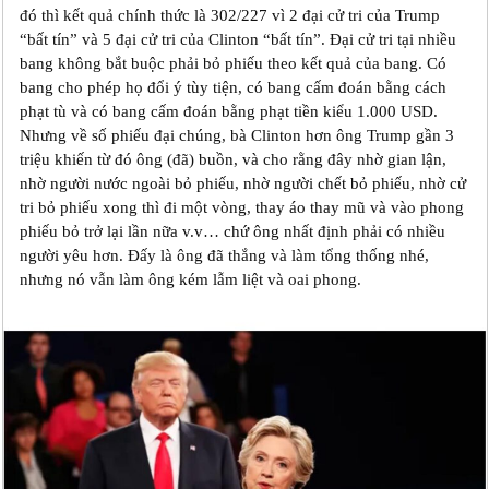
đó thì kết quả chính thức là 302/227 vì 2 đại cử tri của Trump
“bất tín” và 5 đại cử tri của Clinton “bất tín”. Đại cử tri tại nhiều
bang không bắt buộc phải bỏ phiếu theo kết quả của bang. Có
bang cho phép họ đổi ý tùy tiện, có bang cấm đoán bằng cách
phạt tù và có bang cấm đoán bằng phạt tiền kiểu 1.000 USD.
Nhưng về số phiếu đại chúng, bà Clinton hơn ông Trump gần 3
triệu khiến từ đó ông (đã) buồn, và cho rằng đây nhờ gian lận,
nhờ người nước ngoài bỏ phiếu, nhờ người chết bỏ phiếu, nhờ cử
tri bỏ phiếu xong thì đi một vòng, thay áo thay mũ và vào phong
phiếu bỏ trở lại lần nữa v.v… chứ ông nhất định phải có nhiều
người yêu hơn. Đấy là ông đã thắng và làm tổng thống nhé,
nhưng nó vẫn làm ông kém lẫm liệt và oai phong.