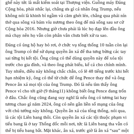
ghế này tức là mất kiểm soát tại Thượng viện. Guồng máy Đảng
Cộng hòa, phải nhắc lại, chẳng ưa gì cá nhân ông Trump, nếu
không nói là khinh bỉ ngầm và căm ghét lén, chẳng qua phải nín
thở qua sông và bám víu nương theo ông để mà sống sau sơ cử
Cộng hòa 2016. Nhưng giờ chưa phải là lúc họ đạp lên đầu ông
mà chạy nên họ vẫn còn phân vân chưa biết xử ra sao.
Đảng có ủng hộ hay bỏ rơi, ở chức vụ tổng thống 10 tuần còn lại
ông Trump có thể sử dụng quyền ân xá để tha tưng bừng các tay
sai từng bị kết tội. Ông cũng có thể dùng quyền này để xóa tội
trước cho gia đình, và theo ông phát biểu, kể cả cho chính mình.
Tuy nhiên, điều này không chắc chắn, có lẽ 48 tiếng trước khi hết
hạn nhiệm kỳ, ông có thể từ chức để ông Pence thay thế và ông
Pence ân xá mọi tội của ông Trump. Đó là nếu tìm thấy ông
Pence vì cho tới giờ (9 tháng11) không biết ông Pence đang trốn
ở đâu. Chắc ông cũng đang suy nghĩ là nếu ông có tương lai hay
tương chao gì năm 2024, ông có nên gắn liền số mạng của ông
với chủ tướng này không. Quyền ân xá của tổng thống, nói qua,
là các tội Liên bang thôi. Còn quyền ân xá các tội thuộc phạm vi
tiểu bang là ở tay Thống đốc mỗi nơi, tức là Liên bang tha vẫn có
thể bị tiểu bang bắt. Mặt khác, ân xá, trước giờ là ân xá “sau” một