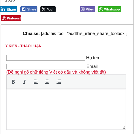
2020
Post
Viber
Whatsapp
Share
Share
Pinterest
Chia sẻ:
[addthis tool="addthis_inline_share_toolbox"]
Ý KIẾN - THẢO LUẬN
Họ tên
Email
(Đề nghị gõ chữ tiếng Việt có dấu và không viết tắt)