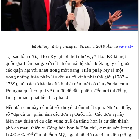
Bà Hillary và ông Trump tại St. Louis, 2016. Ảnh từ
trang này
Tại sao bầu cử tại Hoa Kỳ lại lôi thôi như vậy? Hoa Kỳ là một
quốc gia Liên bang, với rất nhiều luật lệ khác biệt, ngay cả giữa
các quận hạt với nhau trong một bang. Hiến pháp Mỹ là một
trong những hiến pháp lâu đời và cổ kính nhất thế giới (1787 –
1789), nói cách khác là cũ kỹ nhất nên mới có chuyện đại cử tri
lên ngựa quất roi phi về thủ đô để đầu phiếu, đến nơi thì đổi ý,
làm gì nhau, phạt tiền hả, phạt đi.
Nền dân chủ này có một số khuyết điểm nhất định. Như đã thấy,
số “đại cử tri” phản ánh các đơn vị Quốc hội. Các đơn vị này
hiện nay thiên vị cư dân vùng quê da trắng hơn là cư dân thành
phố da màu, thiên vị Cộng hòa hơn là Dân chủ, ở mức ước lượng
là 4%-6%. Để đầu phiếu ở Mỹ, ngoài hội đủ các điều kiện (công