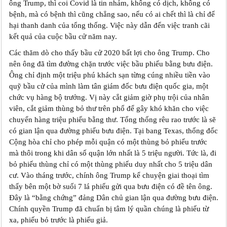
ông Trump, thì coi Covid là tin nhảm, không có dịch, không có
bệnh, mà có bệnh thì cũng chẳng sao, nếu có ai chết thì là chỉ để
hại thanh danh của tổng thống. Việc này dẫn đến việc tranh cãi
kết quả của cuộc bầu cử năm nay.
Các thăm dò cho thấy bầu cử 2020 bất lợi cho ông Trump. Cho
nên ông đã tìm đường chặn trước việc bầu phiếu bằng bưu điện.
Ông chỉ định một triệu phú khách sạn từng cúng nhiều tiền vào
quỹ bầu cử của mình làm tân giám đốc bưu điện quốc gia, một
chức vụ hàng bộ trưởng. Vị này cắt giảm giờ phụ trội của nhân
viên, cắt giảm thùng bỏ thư trên phố để gây khó khăn cho việc
chuyển hàng triệu phiếu bằng thư. Tổng thống rêu rao trước là sẽ
có gian lận qua đường phiếu bưu điện. Tại bang Texas, thống đốc
Cộng hòa chỉ cho phép mỗi quận có một thùng bỏ phiếu trước
mà thôi trong khi dân số quận lớn nhất là 5 triệu người. Tức là, đi
bỏ phiếu thùng chỉ có một thùng phiếu duy nhất cho 5 triệu dân
cư. Vào tháng trước, chính ông Trump kể chuyện giai thoại tìm
thấy bên một bờ suối 7 lá phiếu gửi qua bưu điện có đề tên ông.
Đây là “bằng chứng” đảng Dân chủ gian lận qua đường bưu điện.
Chính quyền Trump đã chuẩn bị tâm lý quần chúng là phiếu từ
xa, phiếu bỏ trước là phiếu giả.