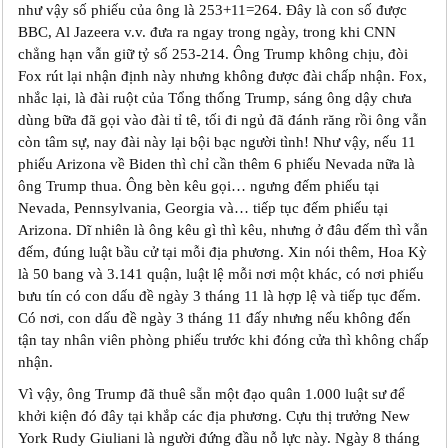
như vậy số phiếu của ông là 253+11=264. Đây là con số được
BBC, Al Jazeera v.v. đưa ra ngay trong ngày, trong khi CNN
chẳng hạn vẫn giữ tỷ số 253-214. Ông Trump không chịu, đòi
Fox rút lại nhận định này nhưng không được đài chấp nhận. Fox,
nhắc lại, là đài ruột của Tổng thống Trump, sáng ông dậy chưa
dùng bữa đã gọi vào đài tỉ tê, tối đi ngủ đã đánh răng rồi ông vẫn
còn tâm sự, nay đài này lại bội bạc người tình! Như vậy, nếu 11
phiếu Arizona về Biden thì chỉ cần thêm 6 phiếu Nevada nữa là
ông Trump thua. Ông bèn kêu gọi… ngưng đếm phiếu tại
Nevada, Pennsylvania, Georgia và… tiếp tục đếm phiếu tại
Arizona. Dĩ nhiên là ông kêu gì thì kêu, nhưng ở đâu đếm thì vẫn
đếm, đúng luật bầu cử tại mỗi địa phương. Xin nói thêm, Hoa Kỳ
là 50 bang và 3.141 quận, luật lệ mỗi nơi một khác, có nơi phiếu
bưu tín có con dấu đề ngày 3 tháng 11 là hợp lệ và tiếp tục đếm.
Có nơi, con dấu đề ngày 3 tháng 11 đấy nhưng nếu không đến
tận tay nhân viên phòng phiếu trước khi đóng cửa thì không chấp
nhận.
Vì vậy, ông Trump đã thuê sẵn một đạo quân 1.000 luật sư để
khởi kiện đó đây tại khắp các địa phương. Cựu thị trưởng New
York Rudy Giuliani là người đứng đầu nỗ lực này. Ngày 8 tháng