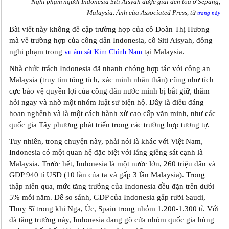
Nghi phạm người Indonesia Siti Aisyah được giải đến tòa ở Sepang,
Malaysia. Ảnh của Associated Press, từ
trang này
Bài viết này không đề cập trường hợp của cô Đoàn Thị Hương
mà về trường hợp của công dân Indonesia, cô Siti Aisyah, đồng
nghi phạm trong
tại Malaysia.
vụ ám sát Kim Chính Nam
Nhà chức trách Indonesia đã nhanh chóng hợp tác với công an
Malaysia (truy tìm tông tích, xác minh nhân thân) cũng như tích
cực bảo vệ quyền lợi của công dân nước mình bị bắt giữ, thăm
hỏi ngay và nhờ một nhóm luật sư biện hộ. Đây là điều đáng
hoan nghênh và là một cách hành xử cao cấp văn minh, như các
quốc gia Tây phương phát triển trong các trường hợp tương tự.
Tuy nhiên, trong chuyện này, phải nói là khác với Việt Nam,
Indonesia có một quan hệ đặc biệt với láng giềng sát cạnh là
Malaysia. Trước hết, Indonesia là một nước lớn, 260 triệu dân và
GDP 940 tỉ USD (10 lần của ta và gấp 3 lần Malaysia). Trong
thập niên qua, mức tăng trưởng của Indonesia đều đặn trên dưới
5% mỗi năm. Để so sánh, GDP của Indonesia gấp rưỡi Saudi,
Thuỵ Sĩ trong khi Nga, Úc, Spain trong nhóm 1.200-1.300 tỉ. Với
đà tăng trưởng này, Indonesia đang gõ cửa nhóm quốc gia hùng