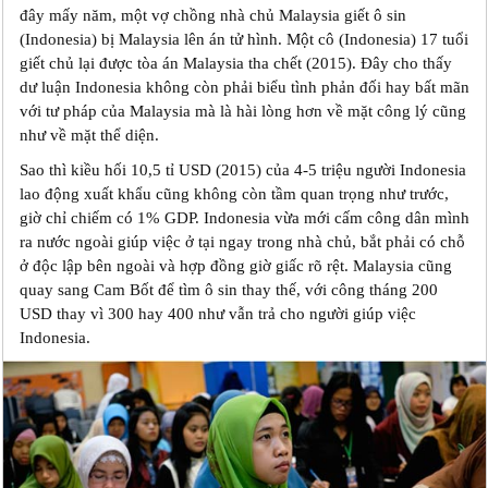
đây mấy năm, một vợ chồng nhà chủ Malaysia giết ô sin
(Indonesia) bị Malaysia lên án tử hình. Một cô (Indonesia) 17 tuổi
giết chủ lại được tòa án Malaysia tha chết (2015). Đây cho thấy
dư luận Indonesia không còn phải biểu tình phản đối hay bất mãn
với tư pháp của Malaysia mà là hài lòng hơn về mặt công lý cũng
như về mặt thể diện.
Sao thì kiều hối 10,5 tỉ USD (2015) của 4-5 triệu người Indonesia
lao động xuất khẩu cũng không còn tầm quan trọng như trước,
giờ chỉ chiếm có 1% GDP. Indonesia vừa mới cấm công dân mình
ra nước ngoài giúp việc ở tại ngay trong nhà chủ, bắt phải có chỗ
ở độc lập bên ngoài và hợp đồng giờ giấc rõ rệt. Malaysia cũng
quay sang Cam Bốt để tìm ô sin thay thế, với công tháng 200
USD thay vì 300 hay 400 như vẫn trả cho người giúp việc
Indonesia.