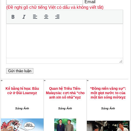
Email
(Đề nghị gõ chữ tiếng Việt có dấu và không viết tắt)
"
"
"
Kể bằng hí họa: Bầu
Quan hệ Triều Tiên-
“Đồng niên vãng sự”:
xyz
cử ở Đài Loan
Malaysia: cợt nhả “cho
một giọt nước to của
xyz
xyz
anh xin số nhà”
một làn sóng mới
Sáng Ánh
Sáng Ánh
Sáng Ánh