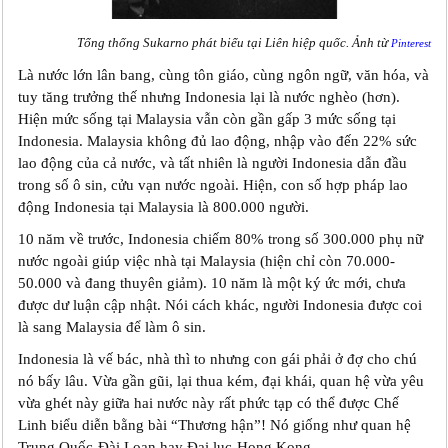
Tổng thống Sukarno phát biểu tại Liên hiệp quốc. Ảnh từ
Pinterest
Là nước lớn lân bang, cùng tôn giáo, cùng ngôn ngữ, văn hóa, và
tuy tăng trưởng thế nhưng Indonesia lại là nước nghèo (hơn).
Hiện mức sống tại Malaysia vẫn còn gần gấp 3 mức sống tại
Indonesia. Malaysia không đủ lao động, nhập vào đến 22% sức
lao động của cả nước, và tất nhiên là người Indonesia dẫn đầu
trong số ô sin, cửu vạn nước ngoài. Hiện, con số hợp pháp lao
động Indonesia tại Malaysia là 800.000 người.
10 năm về trước, Indonesia chiếm 80% trong số 300.000 phụ nữ
nước ngoài giúp việc nhà tại Malaysia (hiện chỉ còn 70.000-
50.000 và đang thuyên giảm). 10 năm là một ký ức mới, chưa
được dư luận cập nhật. Nói cách khác, người Indonesia được coi
là sang Malaysia để làm ô sin.
Indonesia là vế bác, nhà thì to nhưng con gái phải ở đợ cho chú
nó bấy lâu. Vừa gần gũi, lại thua kém, đại khái, quan hệ vừa yêu
vừa ghét này giữa hai nước này rất phức tạp có thể được Chế
Linh biểu diễn bằng bài “Thương hận”! Nó giống như quan hệ
Trung Quốc-Đài Loan hay Đại lục-Hong Kong.