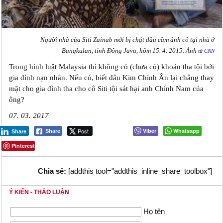
Người nhà của Siti Zainab mới bị chặt đầu cầm ảnh cô tại nhà ở
Bangkalan, tỉnh Đông Java, hôm 15. 4. 2015. Ảnh
từ CNN
Trong hình luật Malaysia thì không có (chưa có) khoản tha tội bởi
gia đình nạn nhân. Nếu có, biết đâu Kim Chính Ân lại chẳng thay
mặt cho gia đình tha cho cô Siti tội sát hại anh Chính Nam của
ông?
07. 03. 2017
Post
Viber
Whatsapp
Share
Share
Pinterest
Chia sẻ:
[addthis tool="addthis_inline_share_toolbox"]
Ý KIẾN - THẢO LUẬN
Họ tên