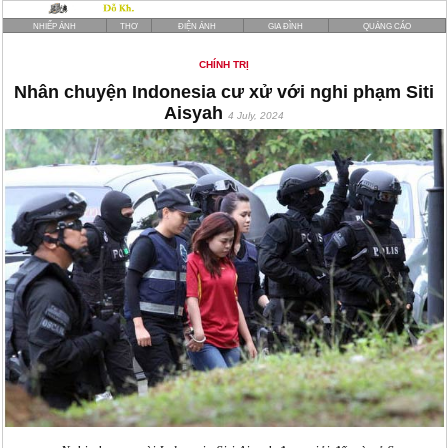
NHIẾP ẢNH
THƠ
ĐIỆN ẢNH
GIA ĐÌNH
QUẢNG CÁO
CHÍNH TRỊ
Nhân chuyện Indonesia cư xử với nghi phạm Siti
Aisyah
4 July, 2024