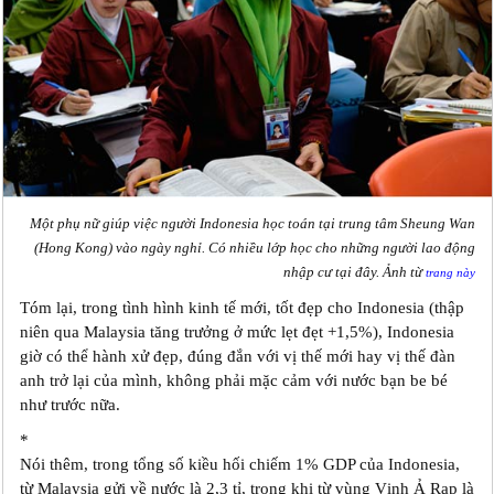
Một phụ nữ giúp việc người Indonesia học toán tại trung tâm Sheung Wan
(Hong Kong) vào ngày nghỉ. Có nhiều lớp học cho những người lao động
nhập cư tại đây. Ảnh từ
trang này
Tóm lại, trong tình hình kinh tế mới, tốt đẹp cho Indonesia (thập
niên qua Malaysia tăng trưởng ở mức lẹt đẹt +1,5%), Indonesia
giờ có thể hành xử đẹp, đúng đắn với vị thế mới hay vị thế đàn
anh trở lại của mình, không phải mặc cảm với nước bạn be bé
như trước nữa.
*
Nói thêm, trong tổng số kiều hối chiếm 1% GDP của Indonesia,
từ Malaysia gửi về nước là 2,3 tỉ, trong khi từ vùng Vịnh Ả Rạp là