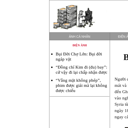
ẢNH CÁ NHÂN
ĐIỆN 
ĐIỆN ẢNH
Bụi Đời Chợ Lớn: Bụi đời
B
ngáp vặt
“Đồng chí Kim đi (đu) bay”:
cứ vậy đi lại chấp nhận được
Người đ
“Vắng mặt không phép”,
mát và 
phim được giải mà lại không
được chiếu
đến Gh
vào ngh
Syria t
ngày 1
ngay cả