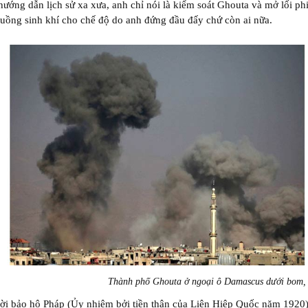
ướng dẫn lịch sử xa xưa, anh chỉ nói là kiểm soát Ghouta và mở lối ph
luồng sinh khí cho chế độ do anh đứng đầu đấy chứ còn ai nữa.
Thành phố Ghouta ở ngoại ô Damascus dưới bom
ời bảo hộ Pháp (Ủy nhiệm bởi tiền thân của Liên Hiệp Quốc năm 1920)