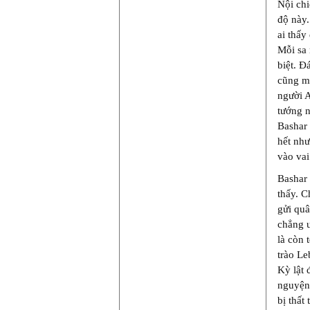
Nội chi
độ này.
ai thấy
Mỗi sa 
biệt. Đ
cũng mấ
người A
tướng 
Bashar 
hết như
vào vai
Bashar 
thấy. C
gửi quâ
chẳng ư
là còn 
trào Le
Kỳ lật 
nguyện 
bị thất