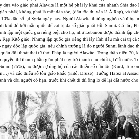
y dựa vào giáo phái Alawite là một hệ phái ly khai của nhánh Shia đạo
giáo phái, không phải là một dân tộc, (dân tộc thì vẫn là Ả Rạp), và thiể
 10% dân số tại Syria ngày nay. Người Alawite thường nghèo và được 
h khố đỏ bởi mẫu quốc để cai trị đa số giáo phái Hồi Sunni. Có lúc, P
ành lập một quốc gia riêng biệt cho họ, như Lebanon được thành lập ch
 Rạp Kitô giáo. Nhưng lập quốc gia riêng thì lấy lính đâu mà cai trị cả 
 ngày độc lập quốc gia, nếu chính trường là do người Sunni lãnh đạo t
 quân đội thoát thai từ thời Pháp là người Alawite. Trong thập niên 70, 
 quyền thì thành phần giáo phái này trở thành chủ chốt tại đất nước. T
Sunni (75%), họ được sự ủng hộ của các thiểu số dân tộc (Kurd, Turco
n…) và các thiểu số tôn giáo khác (Kitô, Druze). Tướng Hafez al Assad
ãnh và đời người có hạn, trước khi chết đi thì ông lo để lại đất nước cho