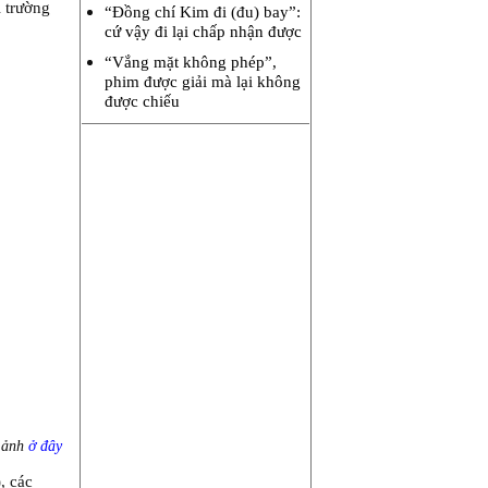
i trường
“Đồng chí Kim đi (đu) bay”:
cứ vậy đi lại chấp nhận được
“Vắng mặt không phép”,
phim được giải mà lại không
được chiếu
, ảnh
ở đây
, các