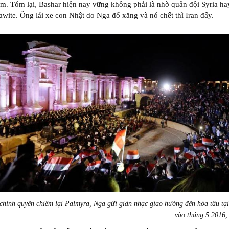
. Tóm lại, Bashar hiện nay vững không phải là nhờ quân đội Syria ha
awite. Ông lái xe con Nhật do Nga đổ xăng và nó chết thì Iran đẩy.
chính quyền chiếm lại Palmyra, Nga gửi giàn nhạc giao hưởng đến hòa tấu tại 
vào tháng 5.2016