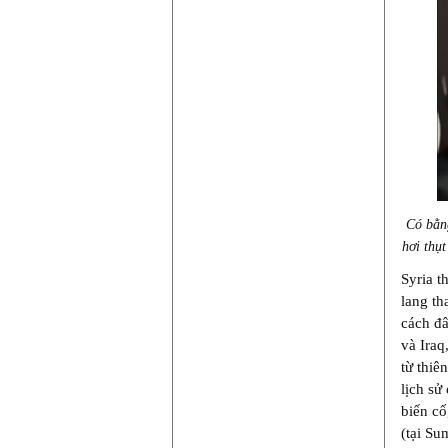
Có bằng
hơi thụ
Syria t
lang th
cách đâ
và Iraq
từ thiê
lịch sử
biến cố
(tại Su