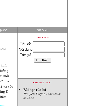
ỊA ỐC
GIA ĐÌNH
TÌM KIẾM
Tiêu đề
Nội dung
y, 2024
Tác giả
 kính
 đường
ft mới
ĩ” của
CMT MỚI NHẤT
12 và vào
Bài học của bố
ứng là
Nguyen Duyen
- 2025-12-09
thăm.
03:05:54