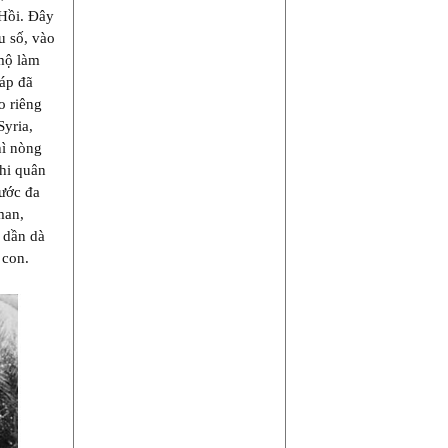
 Hồi. Đây
u số, vào
mộ làm
háp đã
o riêng
Syria,
hì nòng
khi quân
rước đa
man,
 dần dà
 con.