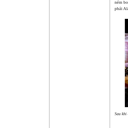
ném bom
phái Al
Sau khi 