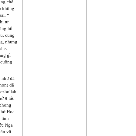
rong chế
đó không
ai. “
hi từ
hùng hổ
ậu, cũng
ng, nhưng
ite.
ảng gì
 cưỡng
h như đã
anon) đã
Hezbollah
hứ 9 tức
 phong
 nhờ Hoa
 tình
ước Nga
vần vũ