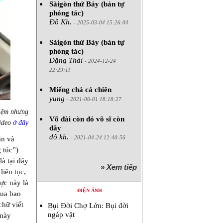
Sàigòn thứ Bảy (bản tự
phóng tác)
Đỗ Kh.
- 2025-03-04 15:26:04
Sàigòn thứ Bảy (bản tự
phóng tác)
Đặng Thái
- 2024-12-24
22:29:11
Miếng chả cá chiên
yung
- 2021-06-01 18:18:27
hiệm nhưng
Võ đài còn đó võ sĩ còn
Video
ở đây
đây
đỗ kh.
- 2021-04-24 12:40:56
ắn và
 túc”)
à tại đây
» Xem tiếp
liên tục,
ực này là
ĐIỆN ẢNH
qua bao
chữ viết
Bụi Đời Chợ Lớn: Bụi đời
ngáp vặt
 này