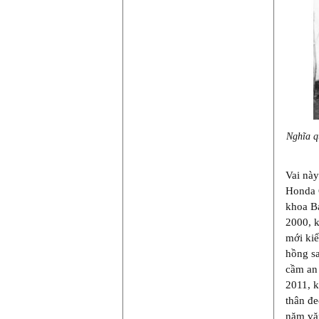
Nghĩa q
Vai này
Honda C
khoa Ba
2000, k
mới kiể
hồng sa
cầm an
2011, k
thân đe
năm vă