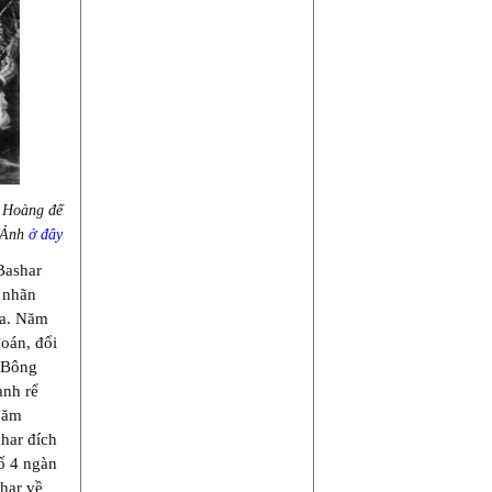
i Hoàng đế
. Ảnh
ở đây
Bashar
ĩ nhãn
ia. Năm
đoán, đổi
 “Bông
anh rể
Năm
har đích
ố 4 ngàn
har về