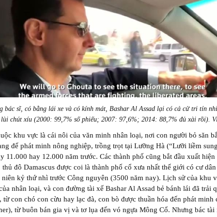
 bác sĩ, có bằng lái xe và có kính mát, Bashar Al Assad lại có cả cử tri tín n
t lùi chút xíu (2000: 99,7% số phiếu; 2007: 97,6%; 2014: 88,7% đủ xài rồi). 
huộc khu vực là cái nôi của văn minh nhân loại, nơi con người bỏ săn b
ang để phát minh nông nghiệp, trồng trọt tại Lưỡng Hà (“Lưỡi liềm sung
y 11.000 hay 12.000 năm trước. Các thành phố cũng bắt đầu xuất hiện l
, thủ đô Damascus được coi là thành phố cổ xưa nhất thế giới có cư dân 
n niên kỷ thứ nhì trước Công nguyên (3500 năm nay). Lịch sử của khu v
 của nhân loại, và con đường tài xế Bashar Al Assad bẻ bánh lái đã trải 
, từ con chó con cừu hay lạc đà, con bò được thuần hóa đến phát minh 
mer), từ buôn bán gia vị và tơ lụa đến vó ngựa Mông Cổ. Nhưng bác tài