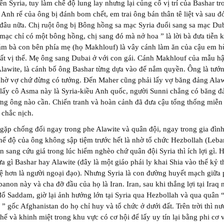
ến Syria, tuy làm chế độ lung lay nhưng lại củng cố vị trí của Bashar t
 Anh rể của ông bị đánh bom chết, em trai ông bán thân tê liệt và sau 
 đâu nữa. Chị ruột ông bị Bông hồng sa mạc Syria đuổi sang sa mạc Dub
mạc chỉ có một bông hồng, chị sang đó mà nở hoa ” là lời bà đưa tiễn k
ám bà con bên phía mẹ (họ Makhlouf) là vây cánh làm ăn của cậu em 
t vị thế. Mẹ ông sang Dubai ở với con gái. Cánh Makhlouf của mẫu h
lawite, là cánh bố ông Bashar từng dựa vào để nắm quyền. Ông là tướ
nhờ vợ chứ đừng có tưởng. Đến Maher cũng phải lấy vợ băng đảng Alaw
lấy cô Asma này là Syria-kiều Anh quốc, người Sunni chẳng có băng đ
ng ông nào cần. Chiến tranh và hoàn cảnh đã đưa cậu tổng thống miễn
 chắc nịch.
gặp chống đối ngay trong phe Alawite và quân đội, ngay trong gia đìn
hế độ của ông không sập tiệm trước hết là nhờ tổ chức Hezbollah (Leb
n sang cứu giá trong lúc hiểm nghèo chứ quân đội Syria thì ích lợi gì. 
a gì Bashar hay Alawite (đây là một giáo phái ly khai Shia vào thế kỷ t
tệ hơn là người ngoại đạo). Nhưng Syria là con đường huyết mạch giữa
banon này và cha đỡ đầu của họ là Iran. Iran, sau khi thắng lợi tại Iraq
đổ Saddam, giờ lại ảnh hưởng lớn tại Syria qua Hezbollah và qua quân “
” gốc Afghanistan do họ chỉ huy và tổ chức ở dưới đất. Trên trời thì n
 thế và khinh miệt trong khu vực có cơ hội để lấy uy tín lại bằng phi cơ 