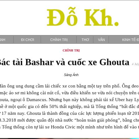
ẢNH
ĐI CHƠI
CHÍNH TRỊ
THƠ
VĂN
KINH TẾ-Đ
CHÍNH TRỊ
ác tài Bashar và cuốc xe Ghouta
4 Jul
Sáng Ánh
àn ông ung dung cầm lái chiếc xe con bằng một tay trên phố. Ông đeo
mặc áo sơ mi không cài nút cổ, vừa điều khiển xe vừa nói chuyện trên
outa, ngoại ô Damascus. Nhưng bạn này không phải tài xế Uber hay Ly
ề ở một quốc gia có đến 50% thất nghiệp, mà là Tổng thống “bất đắc d
ừ 17 năm nay. Ghouta là thành đồng của các lực lượng phiến loạn từ 20
8.3.2018 mới được quân đội nhà nước “hoàn toàn giải phóng”, bằng ch
 Tổng thống còn tự lái xe Honda Civic một mình như trên hình để vào 