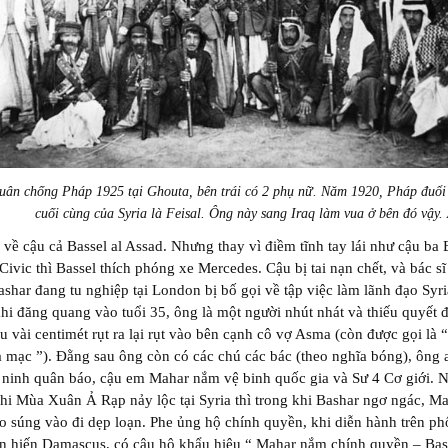
uân chống Pháp 1925 tại Ghouta, bên trái có 2 phụ nữ. Năm 1920, Pháp đuổ
cuối cùng của Syria là Feisal. Ông này sang Iraq làm vua ở bên đó vậy
 về cậu cả Bassel al Assad. Nhưng thay vì điềm tĩnh tay lái như cậu ba 
ivic thì Bassel thích phóng xe Mercedes. Cậu bị tai nạn chết, và bác s
shar đang tu nghiệp tại London bị bố gọi về tập việc làm lãnh đạo Syr
hi đăng quang vào tuổi 35, ông là một người nhút nhát và thiếu quyết 
u vài centimét rụt ra lại rụt vào bên cạnh cô vợ Asma (còn được gọi là
 mạc ”). Đằng sau ông còn có các chú các bác (theo nghĩa bóng), ông 
 ninh quân báo, cậu em Mahar nắm vệ binh quốc gia và Sư 4 Cơ giới. 
hi Mùa Xuân Ả Rạp nảy lộc tại Syria thì trong khi Bashar ngơ ngác, Ma
o súng vào đi dẹp loạn. Phe ủng hộ chính quyền, khi diễn hành trên ph
n hiến Damascus, có câu hô khẩu hiệu “ Mahar nắm chính quyền – Bas