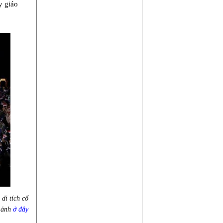
y giáo
di tích cổ
, ảnh
ở đây