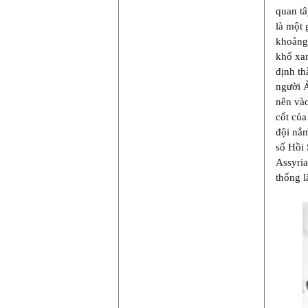
quan tâ
là một 
khoảng
khố xan
định th
người Ả
nên vào
cốt của
đội nắm
số Hồi 
Assyria
thống l