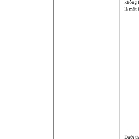
không h
là một 
Dưới th