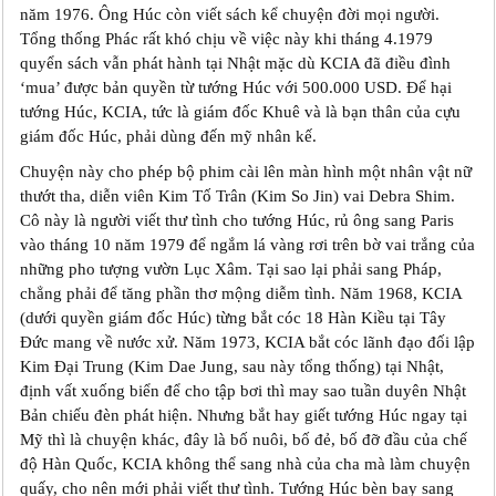
năm 1976. Ông Húc còn viết sách kể chuyện đời mọi người.
Tổng thống Phác rất khó chịu về việc này khi tháng 4.1979
quyển sách vẫn phát hành tại Nhật mặc dù KCIA đã điều đình
‘mua’ được bản quyền từ tướng Húc với 500.000 USD. Để hại
tướng Húc, KCIA, tức là giám đốc Khuê và là bạn thân của cựu
giám đốc Húc, phải dùng đến mỹ nhân kế.
Chuyện này cho phép bộ phim cài lên màn hình một nhân vật nữ
thướt tha, diễn viên Kim Tố Trân (Kim So Jin) vai Debra Shim.
Cô này là người viết thư tình cho tướng Húc, rủ ông sang Paris
vào tháng 10 năm 1979 để ngắm lá vàng rơi trên bờ vai trắng của
những pho tượng vườn Lục Xâm. Tại sao lại phải sang Pháp,
chẳng phải để tăng phần thơ mộng diễm tình. Năm 1968, KCIA
(dưới quyền giám đốc Húc) từng bắt cóc 18 Hàn Kiều tại Tây
Đức mang về nước xử. Năm 1973, KCIA bắt cóc lãnh đạo đối lập
Kim Đại Trung (Kim Dae Jung, sau này tổng thống) tại Nhật,
định vất xuống biển để cho tập bơi thì may sao tuần duyên Nhật
Bản chiếu đèn phát hiện. Nhưng bắt hay giết tướng Húc ngay tại
Mỹ thì là chuyện khác, đây là bố nuôi, bố đẻ, bố đỡ đầu của chế
độ Hàn Quốc, KCIA không thể sang nhà của cha mà làm chuyện
quấy, cho nên mới phải viết thư tình. Tướng Húc bèn bay sang