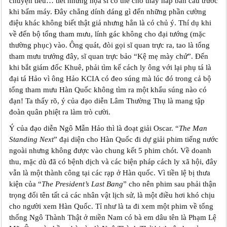
chuyện tiểu… tiết nhưng họa sĩ có thể cho thay nắp bàn cầu trước
khi bấm máy. Đây chẳng dính dáng gì đến những phần cường
điệu khác không biết thật giả nhưng hẳn là có chủ ý. Thí dụ khi
về đến bộ tổng tham mưu, lính gác không cho đại tướng (mặc
thường phục) vào. Ông quát, đòi gọi sĩ quan trực ra, tao là tổng
tham mưu trưởng đây, sĩ quan trực bảo “Kệ mẹ mày chứ”. Đến
khi bắt giám đốc Khuê, phải tìm kế cách ly ông với lại phụ tá là
đại tá Hảo vì ông Hảo KCIA có đeo súng mà lúc đó trong cả bộ
tổng tham mưu Hàn Quốc không tìm ra một khẩu súng nào có
đạn! Ta thấy rõ, ý của đạo diễn Lâm Thường Thụ là mang tập
đoàn quân phiệt ra làm trò cười.
Ý của đạo diễn Ngô Mẫn Hảo thì là đoạt giải Oscar. “
The Man
Standing Next
” đại diện cho Hàn Quốc đi dự giải phim tiếng nước
ngoài nhưng không được vào chung kết 5 phim chót. Về doanh
thu, mặc dù đã có bệnh dịch và các biện pháp cách ly xã hội, đây
vẫn là một thành công tại các rạp ở Hàn quốc. Vì tiền lệ bị thưa
kiện của “
The President’s Last Bang
” cho nên phim sau phải thận
trọng đổi tên tất cả các nhân vật lịch sử, là một điều hơi khó chịu
cho người xem Hàn Quốc. Tỉ như là ta đi xem một phim về tổng
thống Ngô Thành Thật ở miền Nam có bà em dâu tên là Phạm Lệ