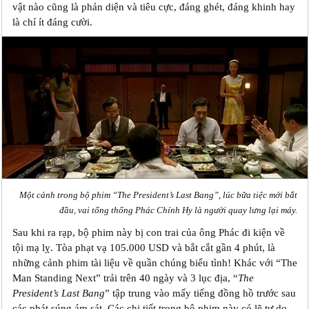
vật nào cũng là phản diện và tiêu cực, đáng ghét, đáng khinh hay
là chí ít đáng cười.
Một cảnh trong bộ phim “The President’s Last Bang”, lúc bữa tiệc mới bắt
đầu, vai tổng thống Phác Chính Hy là người quay lưng lại máy.
Sau khi ra rạp, bộ phim này bị con trai của ông Phác đi kiện về
tội mạ lỵ. Tòa phạt vạ 105.000 USD và bắt cắt gần 4 phút, là
những cảnh phim tài liệu về quần chúng biểu tình! Khác với “The
Man Standing Next” trải trên 40 ngày và 3 lục địa, “
The
President’s Last Bang
” tập trung vào mấy tiếng đồng hồ trước sau
các phát súng ám sát. Các chi tiết trong bộ phim này có lẽ tự do