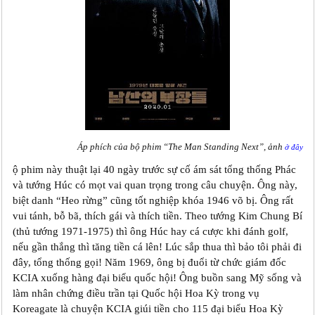
Áp phích của bộ phim “The Man Standing Next”, ảnh
ở đây
ộ phim này thuật lại 40 ngày trước sự cố ám sát tổng thống Phác
và tướng Húc có mọt vai quan trọng trong câu chuyện. Ông này,
biệt danh “Heo rừng” cũng tốt nghiệp khóa 1946 võ bị. Ông rất
vui tánh, bỗ bã, thích gái và thích tiền. Theo tướng Kim Chung Bí
(thủ tướng 1971-1975) thì ông Húc hay cá cược khi đánh golf,
nếu gần thắng thì tăng tiền cá lên! Lúc sắp thua thì bảo tôi phải đi
đây, tổng thống gọi! Năm 1969, ông bị đuổi từ chức giám đốc
KCIA xuống hàng đại biểu quốc hội! Ông buồn sang Mỹ sống và
làm nhân chứng điều trần tại Quốc hội Hoa Kỳ trong vụ
Koreagate là chuyện KCIA giúi tiền cho 115 đại biểu Hoa Kỳ