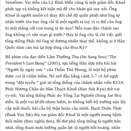
Vendôme. Vai diễn của Lý Bỉnh Hiến cũng là một giám đốc Khuê
phức tạp và không kết luận mà để cho khán giả suy xét. Ông
Khuê là người muốn có thay đổi chế độ quân phiệt như ông tự
nhận trước tòa hay ông chỉ là một người ra tay vì vị thế của ông
bị một thằng oắt con trung tá đe dọa? Nếu toan đảo chánh sao
ông không có sửa soạn gì trước? Hay là ông cho là chỉ việc giết
tổng thống Phác thì ông sẽ đương nhiên thay thế, không ai ở Hàn
Quốc dám cản mà lại hợp lòng của Hoa Kỳ?
Bộ phim của đạo diễn Lâm Thường Thụ (Im Sang Soo) “
The
President’s Last Bang
” (2005), tựa tiếng Hàn dựa trên bài hát
“Người ấy ngày xưa ” của Thẩm Thủ Phong, là một bộ phim
được coi là châm biếm. Nó mở đầu bằng cảnh 5-7 cô hở ngực
trong “đội tuyển ” giải trí tổng thống của chánh nhân viên KCIA
Phác Hương Châu do Hàn Thạch Khuê (Han Suk Kyu) thủ vai
cy-níc. Vai tổng thống Phác do Tống Tại Nghiên (Song Jae Ho)
diễn, là một vai lừ đừ nham hiểm, lo không biết bộ trưởng nào lấy
cắp mất thuốc hải cẩu bộ thận hoàn của mình. Bạch Doãn Thực
(Baek Yun Sik) thủ vai giám đốc Khuê là một người mang bệnh
thối mồm (theo nghĩa đen). Bí thư phủ tổng thống là người hèn
nhát, tổng tham mưu trưởng quân lực là người hốt hoảng, nhân