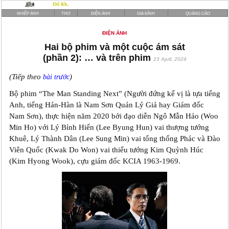
NHIẾP ẢNH
THƠ
ĐIỆN ẢNH
GIA ĐÌNH
QUẢNG CÁO
ĐIỆN ẢNH
Hai bộ phim và một cuộc ám sát
(phần 2): … và trên phim
23 April, 2024
(Tiếp theo
)
bài trước
Bộ phim “The Man Standing Next” (Người đứng kế vị là tựa tiếng
Anh, tiếng Hán-Hàn là Nam Sơn Quản Lý Giả hay Giám đốc
Nam Sơn), thực hiện năm 2020 bởi đạo diễn Ngô Mẫn Hảo (Woo
Min Ho) với Lý Bỉnh Hiến (Lee Byung Hun) vai thượng tướng
Khuê, Lý Thành Dân (Lee Sung Min) vai tổng thống Phác và Đào
Viên Quốc (Kwak Do Won) vai thiếu tướng Kim Quỳnh Húc
(Kim Hyong Wook), cựu giám đốc KCIA 1963-1969.