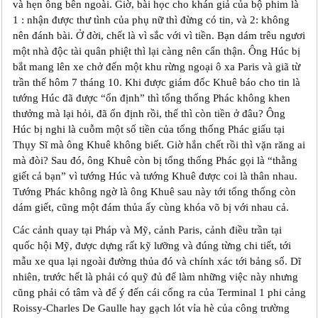
và hẹn ông bên ngoài. Giờ, bài học cho khán giả của bộ phim là
1 : nhận được thư tình của phụ nữ thì đừng có tin, và 2: không
nên đánh bài. Ở đời, chết là vì sắc với vì tiền. Bạn dám trêu ngươi
một nhà độc tài quân phiệt thì lại càng nên cẩn thận. Ông Húc bị
bắt mang lên xe chở đến một khu rừng ngoại ô xa Paris và giã từ
trần thế hôm 7 tháng 10. Khi được giám đốc Khuê báo cho tin là
tướng Húc đã được “ổn định” thì tổng thống Phác không khen
thưởng mà lại hỏi, đã ổn định rồi, thế thì còn tiền ở đâu? Ông
Húc bị nghi là cuỗm một số tiền của tổng thống Phác giấu tại
Thụy Sĩ mà ông Khuê không biết. Giờ hắn chết rồi thì vặn răng ai
mà đòi? Sau đó, ông Khuê còn bị tổng thống Phác gọi là “thằng
giết cả bạn” vì tướng Húc và tướng Khuê được coi là thân nhau.
Tướng Phác không ngờ là ông Khuê sau này tới tổng thống còn
dám giết, cũng một đám thủa ấy cùng khóa võ bị với nhau cả.
Các cảnh quay tại Pháp và Mỹ, cảnh Paris, cảnh điều trần tại
quốc hội Mỹ, được dựng rất kỹ lưỡng và đúng từng chi tiết, tới
mẫu xe qua lại ngoài đường thủa đó và chính xác tới bảng số. Dĩ
nhiên, trước hết là phải có quỹ đủ để làm những việc này nhưng
cũng phải có tâm và để ý đến cái cổng ra của Terminal 1 phi cảng
Roissy-Charles De Gaulle hay gạch lót vỉa hè của công trường