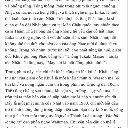
và phóng túng. Tổng thống Phác trong phim là người chuộng
Nhật, có lúc nói cả tiếng Nhật và thích nghe nhạc Enka, là một
thể loại nhạc tình cảm Nhật. Trên thực tế, ông Phác từng là sĩ
quan quân đội Nhật phục vụ tại Mãn Châu quốc, tuy nhiên theo
ca sĩ Thẩm Thủ Phong thì ông không hề yêu cầu cô hát nhạc
Enka cho ông nghe. Đối với dư luận Hàn, sính Nhật là một tội
không thể tha thứ, cho nên con của ông Phác mới đi thưa là vu
khống. Trong bộ phim, trước khi bồi cho phát súng ân huệ, giám
đốc Khuê gọi ông Phác bằng tên “Thằng Takaki Masao ” tức là
tên Nhật của ông này, “Mày chỉ là một đống phân thối ”.
Trong phim này, các chi tiết khác cũng có lúc lơi là. Khẩu súng
thứ nhì của giám đốc Khuê là một khẩu Smith & Wesson mã 36
trái khế và nòng ngắn 5cm thì trong phim nó là nòng dài 10cm.
Thế cũng chẳng sao nhưng khi cận vệ trưởng chạy vào toa lét
trốn thì ta thấy bàn cầu có nắp bidet tức là nắp xịt nước rửa đít.
Đây là một phát minh của Nhật vào năm 1980, chỉ mới bắt đầu
trở thành thông dụng trong thập niên sau. Sạn này khó nuốt, cũng
như giả sử có một trung úy Nguyễn Thành Luân trong “
Ván bài
lật ngửa
” đeo phôn nghe Walkman. Chuyện bàn cầu có thể là