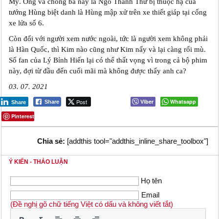
Mỹ. Ông và chồng bà này là Ngô Thành Thử bị thuộc hạ của
tướng Hùng biệt danh là Hùng mập xử trên xe thiết giáp tại cổng
xe lửa số 6.
Còn đối với người xem nước ngoài, tức là người xem không phải
là Hàn Quốc, thì Kim nào cũng như Kim nấy và lại càng rối mù.
Số fan của Lý Bỉnh Hiến lại có thể thất vọng vì trong cả bộ phim
này, đợi từ đầu đến cuối mãi mà không được thấy anh ca?
03. 07. 2021
Post
Viber
Whatsapp
Share
Share
Pinterest
Chia sẻ:
[addthis tool="addthis_inline_share_toolbox"]
Ý KIẾN - THẢO LUẬN
Họ tên
Email
(Đề nghị gõ chữ tiếng Việt có dấu và không viết tắt)