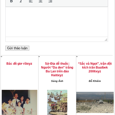
"
"
"
xyz
Bác đít giơ rồi
Sử-Địa dễ thuộc:
“Sắc và Ngọt”, trận đột
Người “Da đen” trắng
kích trấn Baalbek
xyz
Ba Lan trên đảo
2006
xyz
Haiti
Sáng Ánh
Đỗ Khiêm