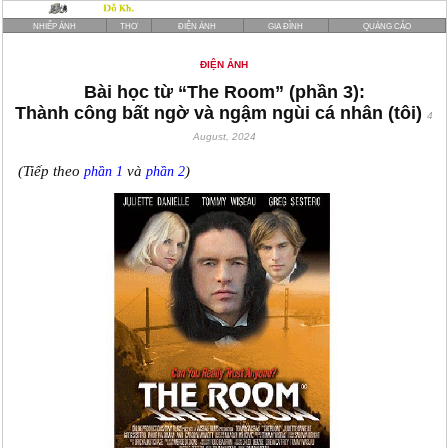
NHIẾP ẢNH
THƠ
ĐIỆN ẢNH
GIA ĐÌNH
QUẢNG CÁO
ĐIỆN ẢNH
Bài học từ “The Room” (phần 3):
Thành công bất ngờ và ngậm ngùi cá nhân (tôi)
4
August, 2024
(Tiếp theo
và
)
phần 1
phần 2