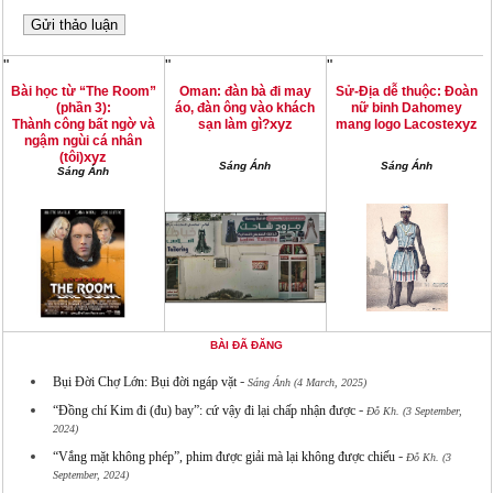
"
"
"
Bài học từ “The Room”
Oman: đàn bà đi may
Sử-Địa dễ thuộc: Đoàn
(phần 3):
áo, đàn ông vào khách
nữ binh Dahomey
xyz
xyz
Thành công bất ngờ và
sạn làm gì?
mang logo Lacoste
ngậm ngùi cá nhân
xyz
(tôi)
Sáng Ánh
Sáng Ánh
Sáng Ánh
BÀI ĐÃ ĐĂNG
-
Bụi Đời Chợ Lớn: Bụi đời ngáp vặt
Sáng Ánh (4 March, 2025)
-
“Đồng chí Kim đi (đu) bay”: cứ vậy đi lại chấp nhận được
Đỗ Kh. (3 September,
2024)
-
“Vắng mặt không phép”, phim được giải mà lại không được chiếu
Đỗ Kh. (3
September, 2024)