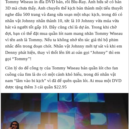
Tommy Wiseau in đĩa DVD bán, rồi Blu-Ray. Anh hứa sẽ có bản
3D mà chưa thấy. Anh chuyển thể kịch bản thành một tiểu thuyết
nghe đâu 500 trang và đang sửa soạn một nhạc kịch, trong đó có
nhân vật Johnny nhân thành 10, tức là 10 Johnny vừa múa vừa
hát và người tốt gấp 10. Đây cũng chỉ là dự án. Trong khi chờ
đợi, bạn có thể đặt mua quần lót nam mang nhãn Tommy Wiseau
vì tên anh là Tommy. Nếu ta không nhớ tên tác giả thì bộ phim
nhắc đến trong đoạn chót. Nhân vật Johnny mới tự sát và khi em
Denny phát hiện, thay vì thốt lên lời ai oán gọi “Johnny” thì em
gọi “Tommy”!
Còn lý do để công ty của Tommy Wiseau bán quần lót cho fan
cuồng của fim là do có một cảnh khó hiểu, trong đó nhân vật
nam “lâm vào bi kịch” vì đã để quên quần lót. Ai mua một DVD
được tặng thêm 3 cái quần $22.95