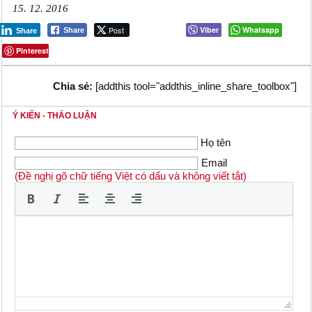
15. 12. 2016
Post
Viber
Whatsapp
Share
Share
Pinterest
Chia sẻ:
[addthis tool="addthis_inline_share_toolbox"]
Ý KIẾN - THẢO LUẬN
Họ tên
Email
(Đề nghị gõ chữ tiếng Việt có dấu và không viết tắt)