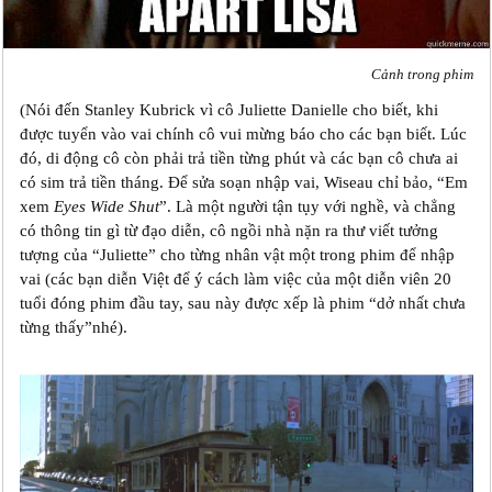
Cảnh trong phim
(Nói đến Stanley Kubrick vì cô Juliette Danielle cho biết, khi
được tuyển vào vai chính cô vui mừng báo cho các bạn biết. Lúc
đó, di động cô còn phải trả tiền từng phút và các bạn cô chưa ai
có sim trả tiền tháng. Để sửa soạn nhập vai, Wiseau chỉ bảo, “Em
xem
E‎yes Wide Shut
”. Là một người tận tụy với nghề, và chẳng
có thông tin gì từ đạo diễn, cô ngồi nhà nặn ra thư viết tưởng
tượng của “Juliette” cho từng nhân vật một trong phim để nhập
vai (các bạn diễn Việt để ý cách làm việc của một diễn viên 20
tuổi đóng phim đầu tay, sau này được xếp là phim “dở nhất chưa
từng thấy”nhé).