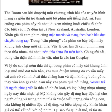
The Room sau khi được/bị một chương trình hài của truyền hình
mang ra giễu thì trở thành một bộ phim nổi tiếng thực sự. Fan
cuồng của phim này rủ nhau đi xem những buổi chiếu tổ chức
đặc biệt vào nửa đêm tại cả New Zealand, Australia, London.
Khán giả đi xem phim cũng
mặc tuxedo và mang theo banh bầu dục
. Trong “căn phòng” của phim có bày biện mấy
chuyền trong rạp
khung ảnh chụp một cái thìa. Vậy là các fan đi xem phim mang
theo thìa nhựa, thi nhau
. Có người cải
ném thìa nhựa lên màn hình
trang cẩn thận thành nhân vật, như là các fan Cosplay.
Vì lý do sao lại ném thìa thì tại trong phim có mấy cái khung ảnh,
loại nhỏ nhỏ đặt trên bàn, khi mua ở tiệm khung đã có sẵn mấy
cái ảnh vớ vẩn như cái thìa chẳng hạn và tiệm không buồn gỡ ra
thay vào ảnh gì khác. Sau này khi phim quá nổi tiếng,
Wiseau trả
là thìa có nhiều loại, có loại bằng nhựa nhưng
lời người phỏng vấn
ngày nay thìa nhựa tại Mỹ không còn gây dị ứng hay độc hại cho
người dùng và trong phim thìa là “một biểu tượng của sống còn,
của không bị nhiễm độc và dị ứng, và biểu tượng này khiến khán
giả có thể kết nối với bộ phim. Tại sao tôi lại biết thế, vì tôi đã