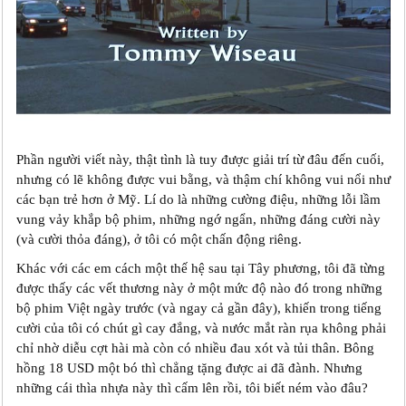
Phần người viết này, thật tình là tuy được giải trí từ đâu đến cuối,
nhưng có lẽ không được vui bằng, và thậm chí không vui nổi như
các bạn trẻ hơn ở Mỹ. Lí do là những cường điệu, những lỗi lầm
vung vảy khắp bộ phim, những ngớ ngẩn, những đáng cười này
(và cười thỏa đáng), ở tôi có một chấn động riêng.
Khác với các em cách một thế hệ sau tại Tây phương, tôi đã từng
được thấy các vết thương này ở một mức độ nào đó trong những
bộ phim Việt ngày trước (và ngay cả gần đây), khiến trong tiếng
cười của tôi có chút gì cay đắng, và nước mắt ràn rụa không phải
chỉ nhờ diễu cợt hài mà còn có nhiều đau xót và tủi thân. Bông
hồng 18 USD một bó thì chẳng tặng được ai đã đành. Nhưng
những cái thìa nhựa này thì cấm lên rồi, tôi biết ném vào đâu?