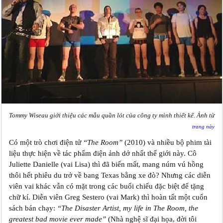
Tommy Wiseau giới thiệu các mẫu quần lót của công ty mình thiết kế. Ảnh từ
trang này
Có một trò chơi điện tử
“The Room”
(2010) và nhiều bộ phim tài
liệu thực hiện về tác phẩm điện ảnh dở nhất thế giới này. Cô
Juliette Danielle (vai Lisa) thì đã biến mất, mang núm vú hồng
thôi hết phiêu du trở về bang Texas bằng xe đò? Nhưng các diễn
viên vai khác vẫn có mặt trong các buổi chiếu đặc biệt để tặng
chữ kí‎. Diễn viên Greg Sestero (vai Mark) thì hoàn tất một cuốn
sách bán chạy:
“The Disaster Artist, my life in The Room, the
greatest bad movie ever made”
(Nhà nghệ sĩ đại họa, đời tôi