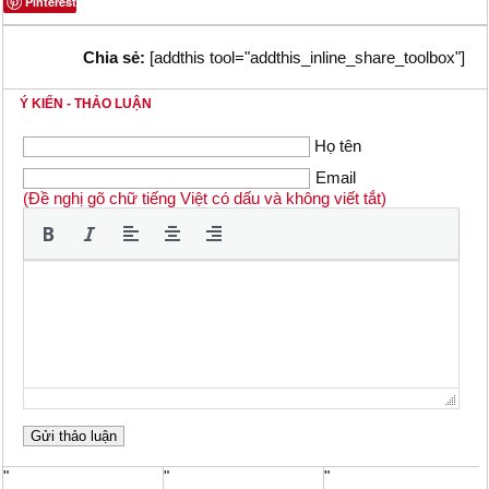
Pinterest
Chia sẻ:
[addthis tool="addthis_inline_share_toolbox"]
Ý KIẾN - THẢO LUẬN
Họ tên
Email
(Đề nghị gõ chữ tiếng Việt có dấu và không viết tắt)
"
"
"