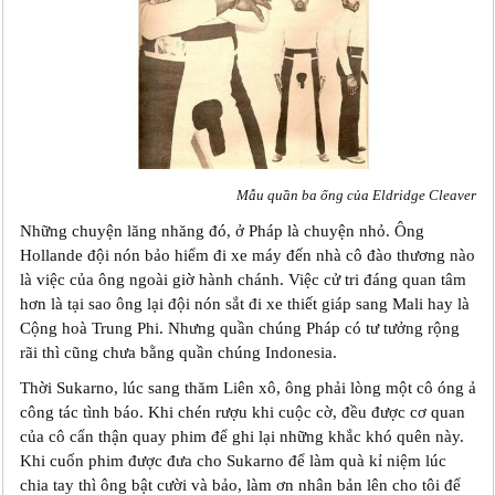
Mẫu quần ba ống của Eldridge Cleaver
Những chuyện lăng nhăng đó, ở Pháp là chuyện nhỏ. Ông
Hollande đội nón bảo hiểm đi xe máy đến nhà cô đào thương nào
là việc của ông ngoài giờ hành chánh. Việc cử tri đáng quan tâm
hơn là tại sao ông lại đội nón sắt đi xe thiết giáp sang Mali hay là
Cộng hoà Trung Phi. Nhưng quần chúng Pháp có tư tưởng rộng
rãi thì cũng chưa bằng quần chúng Indonesia.
Thời Sukarno, lúc sang thăm Liên xô, ông phải lòng một cô óng ả
công tác tình báo. Khi chén rượu khi cuộc cờ, đều được cơ quan
của cô cẩn thận quay phim để ghi lại những khắc khó quên này.
Khi cuốn phim được đưa cho Sukarno để làm quà kỉ niệm lúc
chia tay thì ông bật cười và bảo, làm ơn nhân bản lên cho tôi để