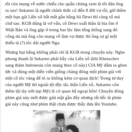
tôi còn mang về nước chiếu cho quần chúng xem là tôi đàn ông
ra sao! Sukarno là người chính thức có đến 8 đời vợ rồi, giờ thêm
một bạn gái Liên xô bắt mắt gần bằng bà Dewi thì càng số má
chứ sao. KGB đúng là vớ vẩn, cô Dewi xuất thân là bia ôm ở
Nhật Bản và ông gặp ở trong bar lúc làm tổng thống sang đó
công du mà ông còn mang về làm vợ được thì ông sợ gì một
thiếu tá (?) tóc dài người Nga.
Nhưng hụt hẫng không phải chỉ là KGB trong chuyện này. Nghe
phong thanh là Sukarno phải bẫy của Liên xô (khi Khruschev
sang thăm Indonesia còn mang theo cô này) CIA Mỹ đâm ra ghen
tức và dùng một diễn viên giống chàng đóng một phim giả với
một cô tóc vàng để tỏ ra không kém cơ quan địch! Trong tư duy
của người Mỹ thì ngoài tội độc tài, thân Liên xô, Sukarno còn
thêm tội tày trời (tại Mỹ) là có quan hệ ngoại hôn! Chuyện đóng
phim giả này mới được giải mật gần đây nhưng rất tiếc là phim
giả này cũng như phim thật chưa được thấy đưa lên Youtube.