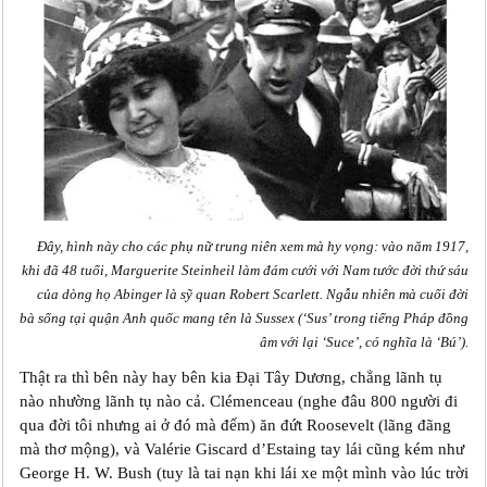
Đây, hình này cho các phụ nữ trung niên xem mà hy vọng: vào năm 1917,
khi đã 48 tuổi, Marguerite Steinheil làm đám cưới với Nam tước đời thứ sáu
của dòng họ Abinger là sỹ quan Robert Scarlett. Ngẫu nhiên mà cuối đời
bà sống tại quận Anh quốc mang tên là Sussex (‘Sus’ trong tiếng Pháp đồng
âm với lại ‘Suce’, có nghĩa là ‘Bú’).
Thật ra thì bên này hay bên kia Đại Tây Dương, chẳng lãnh tụ
nào nhường lãnh tụ nào cả. Clémenceau (nghe đâu 800 người đi
qua đời tôi nhưng ai ở đó mà đếm) ăn đứt Roosevelt (lãng đãng
mà thơ mộng), và Valérie Giscard d’Estaing tay lái cũng kém như
George H. W. Bush (tuy là tai nạn khi lái xe một mình vào lúc trời