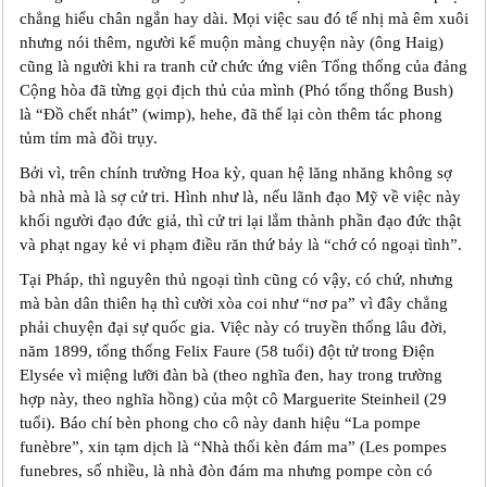
chẳng hiểu chân ngắn hay dài. Mọi việc sau đó tế nhị mà êm xuôi
nhưng nói thêm, người kể muộn màng chuyện này (ông Haig)
cũng là người khi ra tranh cử chức ứng viên Tổng thống của đảng
Cộng hòa đã từng gọi địch thủ của mình (Phó tổng thống Bush)
là “Đồ chết nhát” (wimp), hehe, đã thế lại còn thêm tác phong
tủm tỉm mà đồi trụy.
Bởi vì, trên chính trường Hoa kỳ, quan hệ lăng nhăng không sợ
bà nhà mà là sợ cử tri. Hình như là, nếu lãnh đạo Mỹ về việc này
khối người đạo đức giả, thì cử tri lại lắm thành phần đạo đức thật
và phạt ngay kẻ vi phạm điều răn thứ bảy là “chớ có ngoại tình”.
Tại Pháp, thì nguyên thủ ngoại tình cũng có vậy, có chứ, nhưng
mà bàn dân thiên hạ thì cười xòa coi như “nơ pa” vì đây chẳng
phải chuyện đại sự quốc gia. Việc này có truyền thống lâu đời,
năm 1899, tổng thống Felix Faure (58 tuổi) đột tử trong Điện
Elysée vì miệng lưỡi đàn bà (theo nghĩa đen, hay trong trường
hợp này, theo nghĩa hồng) của một cô Marguerite Steinheil (29
tuổi). Báo chí bèn phong cho cô này danh hiệu “La pompe
funèbre”, xin tạm dịch là “Nhà thổi kèn đám ma” (Les pompes
funebres, số nhiều, là nhà đòn đám ma nhưng pompe còn có