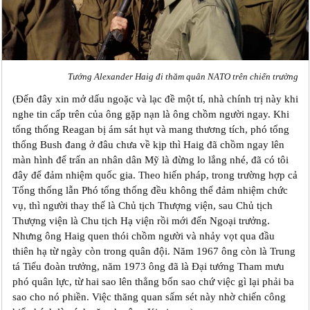
Tướng Alexander Haig đi thăm quân NATO trên chiến trường
(Đến đây xin mở dấu ngoặc và lạc đề một tí, nhà chính trị này khi
nghe tin cấp trên của ông gặp nạn là ông chồm người ngay. Khi
tổng thống Reagan bị ám sát hụt và mang thương tích, phó tổng
thống Bush đang ở đâu chưa về kịp thì Haig đã chồm ngay lên
màn hình để trấn an nhân dân Mỹ là đừng lo lắng nhé, đã có tôi
đây để đảm nhiệm quốc gia. Theo hiến pháp, trong trường hợp cả
Tổng thống lẫn Phó tổng thống đều không thể đảm nhiệm chức
vụ, thì người thay thế là Chủ tịch Thượng viện, sau Chủ tịch
Thượng viện là Chu tịch Hạ viện rồi mới đến Ngoại trưởng.
Nhưng ông Haig quen thói chồm người và nhảy vọt qua đầu
thiên hạ từ ngày còn trong quân đội. Năm 1967 ông còn là Trung
tá Tiểu đoàn trưởng, năm 1973 ông đã là Đại tướng Tham mưu
phó quân lực, từ hai sao lên thẳng bốn sao chứ việc gì lại phải ba
sao cho nó phiền. Việc thăng quan sấm sét này nhờ chiến công