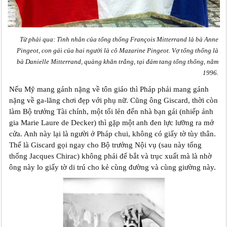
Từ phải qua: Tình nhân của tổng thống François Mitterrand là bà Anne
Pingeot, con gái của hai người là cô Mazarine Pingeot. Vợ tổng thống là
bà Danielle Mitterrand, quàng khăn trắng, tại đám tang tổng thống, năm
1996.
Nếu Mỹ mang gánh nặng về tôn giáo thì Pháp phải mang gánh
nặng về ga-lăng chơi đẹp với phụ nữ. Cũng ông Giscard, thời còn
làm Bộ trưởng Tài chính, một tối lẻn đến nhà bạn gái (nhiếp ảnh
gia Marie Laure de Decker) thì gặp một anh đen lực lưỡng ra mở
cửa. Anh này lại là người ở Pháp chui, không có giấy tờ tùy thân.
Thế là Giscard gọi ngay cho Bộ trưởng Nội vụ (sau này tổng
thống Jacques Chirac) không phải để bắt và trục xuất mà là nhờ
ông này lo giấy tờ di trú cho kẻ cùng đường và cùng giường này.