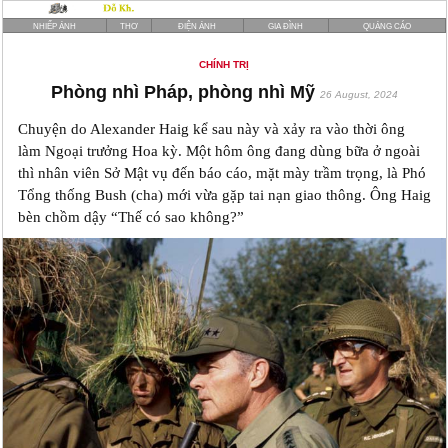
NHIẾP ẢNH
THƠ
ĐIỆN ẢNH
GIA ĐÌNH
QUẢNG CÁO
CHÍNH TRỊ
Phòng nhì Pháp, phòng nhì Mỹ
26 August, 2024
Chuyện do Alexander Haig kể sau này và xảy ra vào thời ông
làm Ngoại trưởng Hoa kỳ. Một hôm ông đang dùng bữa ở ngoài
thì nhân viên Sở Mật vụ đến báo cáo, mặt mày trầm trọng, là Phó
Tổng thống Bush (cha) mới vừa gặp tai nạn giao thông. Ông Haig
bèn chồm dậy “Thế có sao không?”