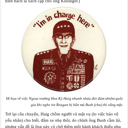
hiển hách là xách cặp cho ông Kissinger.)
Hí họa về việc Ngoại trưởng Hoa Kỳ Haig nhanh nhảu đòi đảm nhiệm quốc
gia khi nghe tin Reagan bị bắn mà Bush (cha) thì vắng mặt.
Trở lại câu chuyện, Haig chồm người và mật vụ (lo việc bảo vệ
yếu nhân) cho biết, đâm xe nhẹ thôi, do chính ông Bush cầm lái,
nhưng vấn đề là ông này có chở thêm một hành khách thiếu phụ