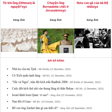
Từ khi ông (Othman) là
Chuyện ông
Nửa con gà của bà Đệ
xyz
xyz
nguyệt*
Bernadotte chết ở
nhất
xyz
Jerusalem
Sáng Ánh
Sáng Ánh
Sáng Ánh
BÀI ĐÃ ĐĂNG
-
Nhà trọ của mẹ Tjok
Đỗ Khiêm (15 December, 2025)
-
Cô Xích quân lạnh lùng
Đỗ Kh. (11 December, 2025)
-
“Sắc và Ngọt”, trận đột kích trấn Baalbek 2006
Đỗ Khiêm (5 December, 2025)
-
Cuộc đột kích thứ nhì vào thung lũng tử thần Bekaa
Đỗ Kh. (3 December, 2025)
-
Israel đánh bom Qatar: vì sao?
Sáng Ánh (23 November, 2025)
-
Nạn đói ở Gaza
Đỗ Kh. (10 October, 2025)
-
Bố con ông Zardari làm gì sau thất cử?
Sáng Ánh (18 September, 2025)