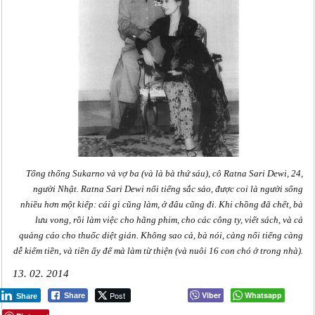
Tổng thống Sukarno và vợ ba (và là bà thứ sáu), cô Ratna Sari Dewi, 24,
người Nhật. Ratna Sari Dewi nổi tiếng sắc sảo, được coi là người sống
nhiều hơn một kiếp: cái gì cũng làm, ở đâu cũng đi. Khi chồng đã chết, bà
lưu vong, rồi làm việc cho hãng phim, cho các công ty, viết sách, và cả
quảng cáo cho thuốc diệt gián. Không sao cả, bà nói, càng nổi tiếng càng
dễ kiếm tiền, và tiền ấy để mà làm từ thiện (và nuôi 16 con chó ở trong nhà).
13. 02. 2014
Post
Viber
Whatsapp
Share
Share