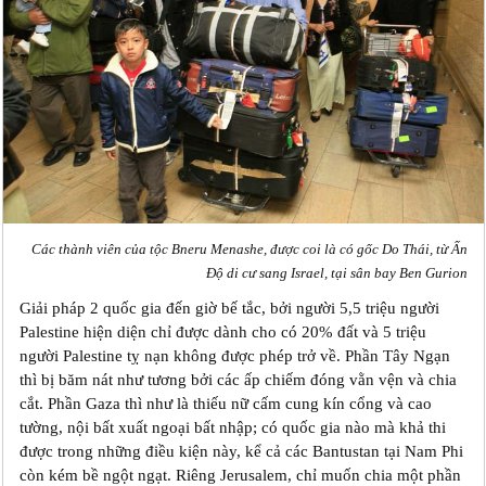
Các thành viên của tộc Bneru Menashe, được coi là có gốc Do Thái, từ Ấn
Độ di cư sang Israel, tại sân bay Ben Gurion
Giải pháp 2 quốc gia đến giờ bế tắc, bởi người 5,5 triệu người
Palestine hiện diện chỉ được dành cho có 20% đất và 5 triệu
người Palestine tỵ nạn không được phép trở về. Phần Tây Ngạn
thì bị băm nát như tương bởi các ấp chiếm đóng vằn vện và chia
cắt. Phần Gaza thì như là thiếu nữ cấm cung kín cổng và cao
tường, nội bất xuất ngoại bất nhập; có quốc gia nào mà khả thi
được trong những điều kiện này, kể cả các Bantustan tại Nam Phi
còn kém bề ngột ngạt. Riêng Jerusalem, chỉ muốn chia một phần