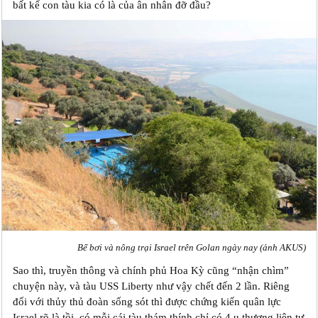
bất kể con tàu kia có là của ân nhân đỡ đầu?
Bể bơi và nông trại Israel trên Golan ngày nay (ảnh AKUS)
Sao thì, truyền thông và chính phủ Hoa Kỳ cũng “nhận chìm”
chuyện này, và tàu USS Liberty như vậy chết đến 2 lần. Riêng
đối với thủy thủ đoàn sống sót thì được chứng kiến quân lực
Israel rõ là tồi, có mỗi cái tàu thám thính chỉ có 4 ụ thượng liên tự