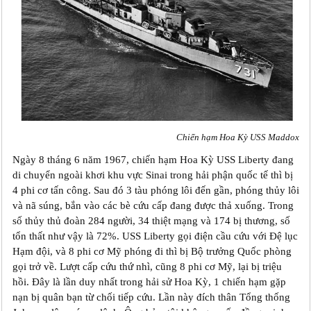
Chiến hạm Hoa Kỳ USS Maddox
Ngày 8 tháng 6 năm 1967, chiến hạm Hoa Kỳ USS Liberty đang
di chuyển ngoài khơi khu vực Sinai trong hải phận quốc tế thì bị
4 phi cơ tấn công. Sau đó 3 tàu phóng lôi đến gần, phóng thủy lôi
và nã súng, bắn vào các bè cứu cấp đang được thả xuống. Trong
số thủy thủ đoàn 284 người, 34 thiệt mạng và 174 bị thương, số
tổn thất như vậy là 72%. USS Liberty gọi điện cầu cứu với Đệ lục
Hạm đội, và 8 phi cơ Mỹ phóng đi thì bị Bộ trưởng Quốc phòng
gọi trở về. Lượt cấp cứu thứ nhì, cũng 8 phi cơ Mỹ, lại bị triệu
hồi. Đây là lần duy nhất trong hải sử Hoa Kỳ, 1 chiến hạm gặp
nạn bị quân bạn từ chối tiếp cứu. Lần này đích thân Tổng thống