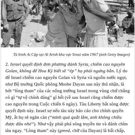
Tù binh Ai Cập tại Al Arish khu vực Sinai năm 1967 (ảnh Getty Images)
2
. Israel quyết định đơn phương đánh Syria, chiếm cao nguyên
Golan, không để Hoa Kỳ biết sẽ “ép” họ phải ngưng bắn
. Lý do
để Israel chiếm cao nguyên Golan và Syria và nguồn nước ngọt,
như Bộ truởng Quốc phòng Moshe Dayan sau này thú nhận, là
bởi “lòng tham” của các nông trường Israel trong vùng chứ chẳng
có gì “tự vệ chính đáng” gì hết (về sau Israel cũng chiếm được
cao nguyên trong Cuộc chiến 6 ngày). Tàu Liberty bắt sóng được
quyết định này. Israel sợ nếu tàu này báo cáo cho chính quyền
Mỹ, ắt họ sẽ ngăn cản
(“mình quá quắt lắm, anh không chiều
được đâu nhé“
). Như vậy phải phá sóng truyền tin và đánh chìm
tàu ngay. “Lòng tham” này (
greed
, chữ của Dayan) là bất chấp,