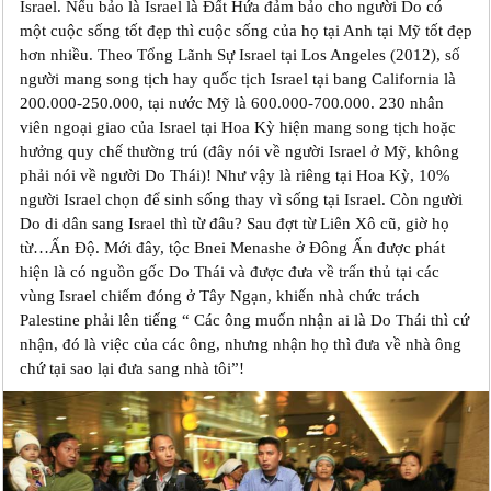
Israel. Nếu bảo là Israel là Đất Hứa đảm bảo cho người Do có
một cuộc sống tốt đẹp thì cuộc sống của họ tại Anh tại Mỹ tốt đẹp
hơn nhiều. Theo Tổng Lãnh Sự Israel tại Los Angeles (2012), số
người mang song tịch hay quốc tịch Israel tại bang California là
200.000-250.000, tại nước Mỹ là 600.000-700.000. 230 nhân
viên ngoại giao của Israel tại Hoa Kỳ hiện mang song tịch hoặc
hưởng quy chế thường trú (đây nói về người Israel ở Mỹ, không
phải nói về người Do Thái)! Như vậy là riêng tại Hoa Kỳ, 10%
người Israel chọn để sinh sống thay vì sống tại Israel. Còn người
Do di dân sang Israel thì từ đâu? Sau đợt từ Liên Xô cũ, giờ họ
từ…Ấn Độ. Mới đây, tộc Bnei Menashe ở Đông Ấn được phát
hiện là có nguồn gốc Do Thái và được đưa về trấn thủ tại các
vùng Israel chiếm đóng ở Tây Ngạn, khiến nhà chức trách
Palestine phải lên tiếng “ Các ông muốn nhận ai là Do Thái thì cứ
nhận, đó là việc của các ông, nhưng nhận họ thì đưa về nhà ông
chứ tại sao lại đưa sang nhà tôi”!