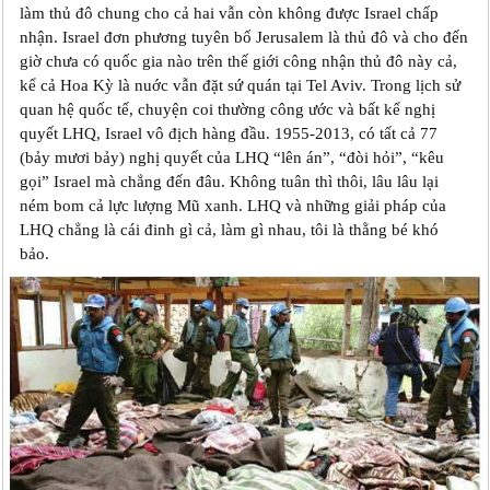
làm thủ đô chung cho cả hai vẫn còn không được Israel chấp
nhận. Israel đơn phương tuyên bố Jerusalem là thủ đô và cho đến
giờ chưa có quốc gia nào trên thế giới công nhận thủ đô này cả,
kể cả Hoa Kỳ là nuớc vẫn đặt sứ quán tại Tel Aviv. Trong lịch sử
quan hệ quốc tế, chuyện coi thường công ước và bất kể nghị
quyết LHQ, Israel vô địch hàng đầu. 1955-2013, có tất cả 77
(bảy mươi bảy) nghị quyết của LHQ “lên án”, “đòi hỏi”, “kêu
gọi” Israel mà chẳng đến đâu. Không tuân thì thôi, lâu lâu lại
ném bom cả lực lượng Mũ xanh. LHQ và những giải pháp của
LHQ chẳng là cái đinh gì cả, làm gì nhau, tôi là thằng bé khó
bảo.