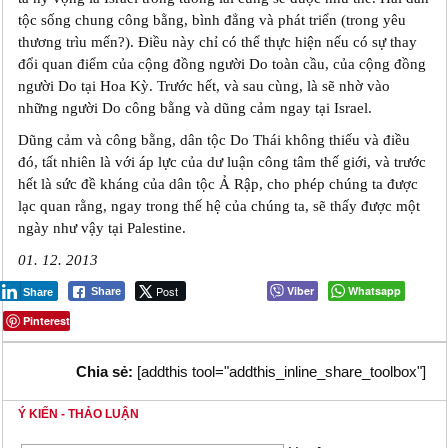
tộc sống chung công bằng, bình đẳng và phát triển (trong yêu
thương trìu mến?). Điều này chỉ có thể thực hiện nếu có sự thay
đổi quan điểm của cộng đồng người Do toàn cầu, của cộng đồng
người Do tại Hoa Kỳ. Trước hết, và sau cùng, là sẽ nhờ vào
những người Do công bằng và dũng cảm ngay tại Israel.
Dũng cảm và công bằng, dân tộc Do Thái không thiếu và điều
đó, tất nhiên là với áp lực của dư luận công tâm thế giới, và trước
hết là sức đề kháng của dân tộc Ả Rập, cho phép chúng ta được
lạc quan rằng, ngay trong thế hệ của chúng ta, sẽ thấy được một
ngày như vậy tại Palestine.
01. 12. 2013
Post
Viber
Whatsapp
Share
Share
Pinterest
Chia sẻ:
[addthis tool="addthis_inline_share_toolbox"]
Ý KIẾN - THẢO LUẬN