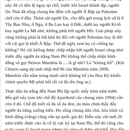
này đã có tiền lệ ngay tại chỗ, trước khi Israel thành lập, người
Do Thái đã sống chung êm đềm với người Ả Rập tại Palestine
chứ còn ở đâu. Thảm sát người Do, cho đến giờ trong lịch sử là ở
Tây Ban Nha, ở Nga, ở Ba Lan hay ở Đức, dưới tay người Ki-tô
hay người La Mã nhé, không phải bởi người Hồi. Giải pháp này
cũng không phải là bất khả thi đối với người Palestine hay là đối
với cái gọi là khối Ả Rập. Thử đề nghị xem họ có chống lại
không? Nó chỉ không được chấp nhận bởi người Israel cũng như
trước đây người da trắng Nam Phi không thể chấp nhận bình
đẳng và gọi Nelson Mandela là…, là gì nhỉ? Là “khủng bố”. (Khi
Clinton sang dự sinh nhật thứ 90 của Mandela năm 2008,
Mandela vẫn nằm trong danh sách khủng bố của Hoa Kỳ khiến
chính quyền Mỹ phải bối rối và lột tên ông ra.)
Thực dân da trắng đến Nam Phi lập quốc mấy trăm năm trước
đến giờ này (sau khi chế độ Apartheid cáo chung năm 1994) vẫn
còn ở đó. Chế độ mới và đa số da đen, da màu chưa thấy đẩy
người da trắng xuống biển. Họ sống chung dân chủ, hòa bình và
bình đẳng (vâng) cũng vẫn tại quốc gia đó. Điều này chỉ mới 20
năm trước được cho là vô lý cực kỳ tại Nam Phi, thế thì cũng cho
ta hy vọng là Israel trong tương lai cũng sẽ được như thế. Hai dân