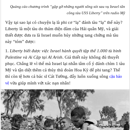
Quảng cáo chương trình “gặp gỡ những người sống sót sau vụ Israel tấn
công tàu USS Liberty” trên radio Mỹ
Vậy tại sao lại có chuyện lạ là phi cơ “lạ” đánh tàu “lạ” thế này?
Liberty là một tàu do thám điện đàm của Hải quân Mỹ, và giải
thiết được đưa ra là Israel muốn hủy những tang chứng mà tàu
này “tóm” được:
1.
Liberty biết được việc Israel hành quyết tập thể 1.000 tù binh
Palestine và Ai Cập tại Al Arish
. Giả thiết này không đủ thuyết
phục. Chẳng lẽ vì thế mà Israel lại nhẫn tâm cố ý đánh chìm 1 tàu
Mỹ và tận diệt thêm cả thủy thủ đoàn Hoa Kỳ để phi tang? Thế
thì còn tệ hơn cả bác sĩ Cát Tường, đẩy luôn xuống sông
cậu bảo
vừa giúp mình vứt xác nạn nhân!
vệ