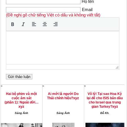
Họ tên
Email
(Đề nghị gõ chữ tiếng Việt có dấu và không viết tắt)
"
"
"
Hai bộ phim và một
Ai mới là người Do
Vô lý! Tại sao Hoa Kỳ
xyz
cuộc ám sát
Thái chính hiệu?
lại để cho ISIS bán dầu
(phần 1): Ngoài đời…
cho Israel qua trung
xyz
xyz
gian Turkey?
Sáng Ánh
Sáng Ánh
Đỗ Kh.