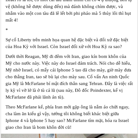
vệ (không hề được dùng đến) mà đánh không chìm được, và
nhắm vào một con tàu đã lê lết bởi phi pháo mà 5 thủy lôi thì hụt
mất 4!
*
Sự cố Liberty trên minh họa quan hệ đặc biệt và đối xử đặc biệt
của Hoa Kỳ với Israel. Còn Israel đối xử với Hoa Kỳ ra sao?
Dưới thời Reagan, Mỹ đi đêm với Iran, giao kín bom khôn của
Mỹ cho nước này. Việc này do Israel đảm trách. Nói cho dễ hiểu,
Mỹ nhờ Israel, có mấy cái Iphone 5 tao đã cho mày, giờ mày đưa
cho thằng Iran, tao sẽ bù lại cho mày sau. Cố vấn An ninh Quốc
gia Mỹ là McFarlane bí mật đích thân sang Tehran. Đây là việc rất
ly kỳ vì vỡ lở là ở tù cả lũ (sau này, Đô đốc Poindexter, kế vị
McFarlane đã phải lãnh án tù).
Theo McFarlane kể, phía Iran mới gặp ông là nắm áo chửi ngay,
cha làm ăn kiểu gì vậy, tưởng tôi không biết khác biệt giữa
Iphone 4 và Iphone 5 hay sao? McFarlane tím mặt, hóa ra Israel
giao cho Iran là bom khôn đời cũ!