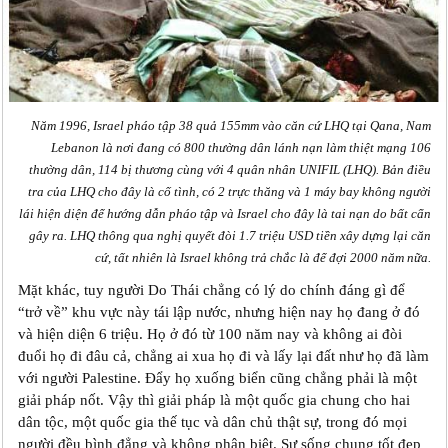
Năm 1996, Israel pháo tập 38 quả 155mm vào căn cứ LHQ tại Qana, Nam
Lebanon là nơi đang có 800 thường dân lánh nạn làm thiệt mạng 106
thường dân, 114 bị thương cùng với 4 quân nhân UNIFIL (LHQ). Bản điều
tra của LHQ cho đây là cố tình, có 2 trực thăng và 1 máy bay không người
lái hiện diện để hướng dẫn pháo tập và Israel cho đây là tai nạn do bất cẩn
gây ra. LHQ thông qua nghị quyết đòi 1.7 triệu USD tiền xây dựng lại căn
cứ, tất nhiên là Israel không trả chắc là để đợi 2000 năm nữa.
Mặt khác, tuy người Do Thái chẳng có lý do chính đáng gì để
“trở về” khu vực này tái lập nước, nhưng hiện nay họ đang ở đó
và hiện diện 6 triệu. Họ ở đó từ 100 năm nay và không ai đòi
đuổi họ đi đâu cả, chẳng ai xua họ đi và lấy lại đất như họ đã làm
với người Palestine. Đẩy họ xuống biển cũng chẳng phải là một
giải pháp nốt. Vậy thì giải pháp là một quốc gia chung cho hai
dân tộc, một quốc gia thế tục và dân chủ thật sự, trong đó mọi
người đều bình đẳng và không phân biệt. Sự sống chung tốt đẹp