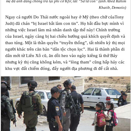
mẹ đã anh dũng chống trả lại phi cơ Kfir, tức “Sư tử con” (ảnh Abed Rahim
Khatib, Demotix)
Ngay cả người Do Thái nước ngoài hay ở Mỹ (theo chữ củaTony
Judt) đã chán “bị Israel bắt làm con tin”. Họ bắt đầu bực mình vì
những việc Israel làm mà nhân danh tập thể này! Chính trường
của Israel, ngày càng bị hai chiều hướng quá khích quyết định và
thao túng. Một là thần quyền “truyền thống”, tất nhiên kỳ thị mọi
người khác trên căn bản “dân tộc chọn lọc”. Hai là thành phần di
dân mới từ Liên Xô cũ, ăn dồi heo vào ngày kiêng là thứ Bảy
nhưng kỳ thị cũng không kém, và “lòng tham” cũng hấp háy các
khu vực đất chiếm đóng, đẩy người địa phương đi để cất nhà.