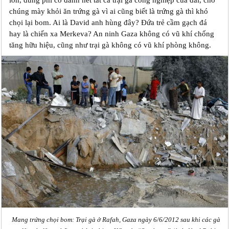
lớn, dùng phi cơ đánh hết tất cả trại gà công nghiệp của dải, cho
chúng mày khỏi ăn trứng gà vì ai cũng biết là trứng gà thì khó
chọi lại bom. Ai là David anh hùng đây? Đứa trẻ cầm gạch đá
hay là chiến xa Merkeva? An ninh Gaza không có vũ khí chống
tăng hữu hiệu, cũng như trại gà không có vũ khí phòng không.
Mang trứng chọi bom: Trại gà ở Rafah, Gaza ngày 6/6/2012 sau khi các gà