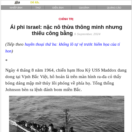
NHIẾP ẢNH
THƠ
ĐIỆN ẢNH
GIA ĐÌNH
QUẢNG CÁO
CHÍNH TRỊ
Ái phi Israel: nặc nô thừa thông minh nhưng
thiếu công bằng
6 September, 2024
(Tiếp theo
huyền thoại thứ ba: khổng lồ tự vệ trước hiểm họa của tí
)
hon
*
Ngày 4 tháng 8 năm 1964, chiến hạm Hoa Kỳ USS Maddox đang
dong tại Vịnh Bắc Việt, hô hoán là trên màn hình ra-đa có thấy
bóng dáng mập mờ thủy lôi phóng về phía họ. Tổng thống
Johnson bèn ra lệnh đánh bom miền Bắc.