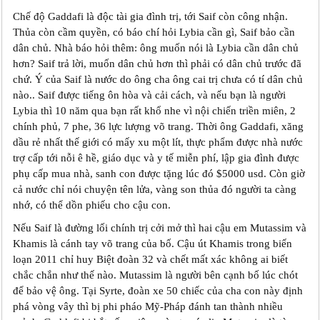
Chế độ Gaddafi là độc tài gia đình trị, tới Saif còn công nhận.
Thủa còn cầm quyền, có báo chí hỏi Lybia cần gì, Saif bảo cần
dân chủ. Nhà báo hỏi thêm: ông muốn nói là Lybia cần dân chủ
hơn? Saif trả lời, muốn dân chủ hơn thì phải có dân chủ trước đã
chứ. Ý của Saif là nước do ông cha ông cai trị chưa có tí dân chủ
nào.. Saif được tiếng ôn hòa và cải cách, và nếu bạn là người
Lybia thì 10 năm qua bạn rất khổ nhe vì nội chiến triền miên, 2
chính phủ, 7 phe, 36 lực lượng võ trang. Thời ông Gaddafi, xăng
dầu rẻ nhất thế giới có mấy xu một lít, thực phẩm được nhà nước
trợ cấp tới nỗi ê hề, giáo dục và y tế miễn phí, lập gia đình được
phụ cấp mua nhà, sanh con được tặng lúc đó $5000 usd. Còn giờ
cả nước chỉ nói chuyện tên lửa, vàng son thủa đó người ta càng
nhớ, có thể dồn phiếu cho cậu con.
Nếu Saif là đường lối chính trị cởi mở thì hai cậu em Mutassim và
Khamis là cánh tay võ trang của bố. Cậu út Khamis trong biến
loạn 2011 chỉ huy Biệt đoàn 32 và chết mất xác không ai biết
chắc chắn như thế nào. Mutassim là người bên cạnh bố lúc chót
để bảo vệ ông. Tại Syrte, đoàn xe 50 chiếc của cha con này định
phá vòng vây thì bị phi pháo Mỹ-Pháp đánh tan thành nhiều