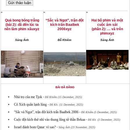
"
"
"
Quả bong bóng trắng
“Sắc và Ngọt”, trận đột
Hai bộ phim và một
(bài 2): đã đến lúc ta
kích trấn Baalbek
cuộc ám sát
xyz
xyz
nên làm phim xấu
2006
(phần 2): … và trên
xyz
phim
Sáng Ánh
Đỗ Khiêm
Sáng Ánh
BÀI ĐÃ ĐĂNG
-
Nhà trọ của mẹ Tjok
Đỗ Khiêm (15 December, 2025)
-
Cô Xích quân lạnh lùng
Đỗ Kh. (11 December, 2025)
-
“Sắc và Ngọt”, trận đột kích trấn Baalbek 2006
Đỗ Khiêm (5 December, 2025)
-
Cuộc đột kích thứ nhì vào thung lũng tử thần Bekaa
Đỗ Kh. (3 December, 2025)
-
Israel đánh bom Qatar: vì sao?
Sáng Ánh (23 November, 2025)