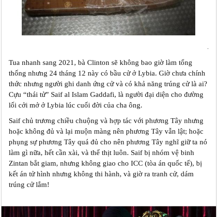
.
Tua nhanh sang 2021, bà Clinton sẽ không bao giờ làm tổng
thống nhưng 24 tháng 12 này có bầu cử ở Lybia. Giờ chưa chính
thức nhưng người ghi danh ứng cử và có khả năng trúng cử là ai?
Cựu “thái tử” Saif al Islam Gaddafi, là người đại diện cho đường
lối cởi mở ở Lybia lúc cuối đời của cha ông.
Saif chủ trương chiều chuộng và hợp tác với phương Tây nhưng
hoặc không đủ và lại muộn màng nên phương Tây vẫn lật; hoặc
phụng sự phương Tây quá đủ cho nên phương Tây nghĩ giữ ta nó
làm gì nữa, hết cần xài, và thế thịt luôn. Saif bị nhóm vệ binh
Zintan bắt giam, nhưng không giao cho ICC (tòa án quốc tế), bị
kết án tử hình nhưng không thi hành, và giờ ra tranh cử, dám
trúng cử lắm!