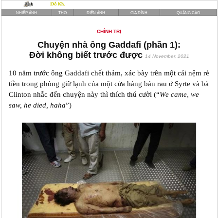
NHIẾP ẢNH
THƠ
ĐIỆN ẢNH
GIA ĐÌNH
QUẢNG CÁO
CHÍNH TRỊ
Chuyện nhà ông Gaddafi (phần 1):
Đời không biết trước được
14 November, 2021
10 năm trước ông Gaddafi chết thảm, xác bày trên một cái nệm rẻ
tiền trong phòng giữ lạnh của một cửa hàng bán rau ở Syrte và bà
Clinton nhắc đến chuyện này thì thích thú cười (“
We came, we
saw, he died, haha
”)