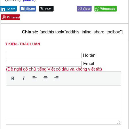
Post
Viber
Whatsapp
Share
Share
Pinterest
Chia sẻ:
[addthis tool="addthis_inline_share_toolbox"]
Ý KIẾN - THẢO LUẬN
Họ tên
Email
(Đề nghị gõ chữ tiếng Việt có dấu và không viết tắt)