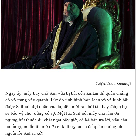
Saif al Islam Gaddafi
Ngày ấy, máy bay chở Saif vừa bị bắt đến Zintan thì quần chúng
có võ trang vây quanh. Lúc đó tình hình hỗn loạn và vệ binh bắt
được Saif nói đợi quân của họ đến mới ra khỏi tàu bay được; họ
sẽ bảo vệ cho, đừng có sợ. Một lúc Saif nói mấy cha làm ơn
ngưng hút thuốc đi, chết ngạt bây giờ, có kẻ bèn trả lời, vậy cha
muốn gì, muốn tôi mở cửa ra không, tức là để quần chúng phía
ngoài lôi Saif ra xử!