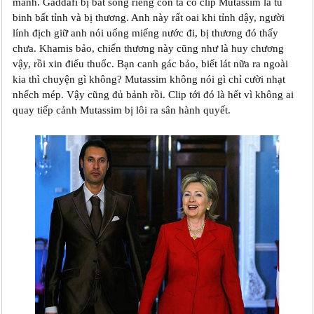
mảnh. Gaddafi bị bắt sống riêng còn ta có clip Mutassim là tù
binh bất tỉnh và bị thương. Anh này rất oai khi tỉnh dậy, người
lính địch giữ anh nói uống miếng nước đi, bị thương đó thấy
chưa. Khamis bảo, chiến thương này cũng như là huy chương
vậy, rồi xin điếu thuốc. Bạn canh gác bảo, biết lát nữa ra ngoài
kia thì chuyện gì không? Mutassim không nói gì chỉ cười nhạt
nhếch mép. Vậy cũng đủ bảnh rồi. Clip tới đó là hết vì không ai
quay tiếp cảnh Mutassim bị lôi ra sân hành quyết.