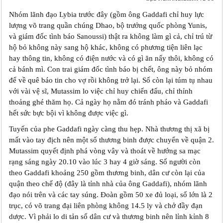
Nhóm lãnh đạo Lybia trước đây (gồm ông Gaddafi chỉ huy lực
lượng võ trang quần chúng Dhao, bộ trưởng quốc phòng Yunis,
và giám đốc tình báo Sanoussi) thật ra không làm gì cả, chỉ trú từ
hộ bỏ không này sang hộ khác, không có phương tiện liên lạc
hay thông tin, không có điện nước và có gì ăn nấy thôi, không có
cả bánh mì. Con trai giám đốc tình báo bị chết, ông này bỏ nhóm
để về quê báo tin cho vợ rồi không trở lại. Số còn lại túm tụ nhau
với vài vệ sĩ, Mutassim lo việc chỉ huy chiến đấu, chỉ thỉnh
thoảng ghé thăm họ. Cả ngày họ nằm đó tránh pháo và Gaddafi
hết sức bực bội vì không được việc gì.
Tuyến của phe Gaddafi ngày càng thu hẹp. Nhà thương thị xã bị
mất vào tay địch nên một số thương binh được chuyển về quận 2.
Mutassim quyết định phá vòng vây và thoát về hướng sa mạc
rạng sáng ngày 20.10 vào lúc 3 hay 4 giờ sáng. Số người còn
theo Gaddafi khoảng 250 gồm thương binh, dân cư còn lại của
quận theo chế độ (đây là tỉnh nhà của ông Gaddafi), nhóm lãnh
đạo nói trên và các tay súng. Đoàn gồm 50 xe đủ loại, số lớn là 2
trục, có võ trang đại liên phòng không 14.5 ly và chở đầy đạn
dược. Vì phải lo di tản số dân cư và thương binh nên lỉnh kỉnh 8