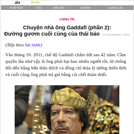
NHIẾP ẢNH
THƠ
ĐIỆN ẢNH
GIA ĐÌNH
QUẢNG CÁO
CHÍNH TRỊ
Chuyện nhà ông Gaddafi (phần 2):
Đường gươm cuối cùng của thái bảo
14 November, 2021
(
Tiếp theo
)
bài trước
Vào tháng 10. 2011, chế độ Gaddafi chấm dứt sau 42 năm. Cầm
quyền lâu như vậy là ông phải hại bao nhiêu người rồi, từ chống
đối đến bằng hữu thân thích và đồng chí thủa lý tưởng thiếu thời
và cuối cùng ông phải trả giá bằng cái chết thảm thiết.