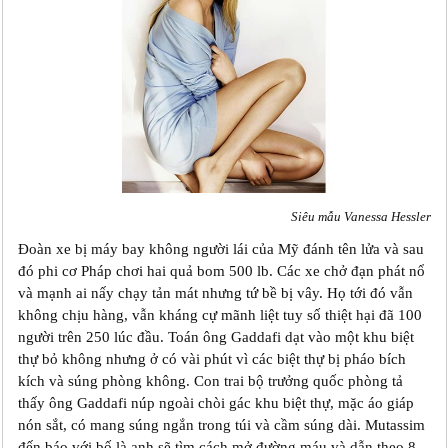
Siêu mẫu Vanessa Hessler
Đoàn xe bị máy bay không người lái của Mỹ đánh tên lửa và sau
đó phi cơ Pháp chơi hai quả bom 500 lb. Các xe chở đạn phát nổ
và mạnh ai nấy chạy tản mát nhưng tứ bề bị vây. Họ tới đó vẫn
không chịu hàng, vẫn kháng cự mãnh liệt tuy số thiệt hại đã 100
người trên 250 lúc đầu. Toán ông Gaddafi dạt vào một khu biệt
thự bỏ không nhưng ở có vài phút vì các biệt thự bị pháo bích
kích và súng phòng không. Con trai bộ trưởng quốc phòng tả
thấy ông Gaddafi núp ngoài chòi gác khu biệt thự, mặc áo giáp
nón sắt, có mang súng ngắn trong túi và cầm súng dài. Mutassim
đến báo với bố là anh sẽ tìm cách mở đường máu và dẫn theo 8