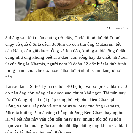
Ông Gaddafi
8 tháng sau khi quần chúng trỗi dậy, Gaddafi bỏ thủ đô Tripoli
chạy về quê ở Sirte cách 360km do con trai ông Mutassim, tức
cậu Năm, còn giữ được. Ông về kín đáo, không ai biết ông ở đâu
cũng như ông không biết ai ở đâu, còn sống hay đã chết, như con
út của ông là Khamis, người nắm lữ đoàn 32 đặc biệt là tinh binh
trung thành của chế độ, hoặc “thái tử” Saif al Islam đang ở nơi
nào.
Tại sao lại là Sirte? Lybia có tới 140 bộ tộc và bộ tộc Gaddafi là ở
đó nên ông còn trông cậy được vào chùm khế ngọt. Thị trấn này
lúc đó đang bị hai mặt giáp công bởi vệ binh Ben Ghazi phía
Đông và phía Tây bởi vệ binh Misrata. May cho ông Gaddafi,
Misrata không ưa mà cũng chẳng nhường Ben Ghazi hay ngược
lại và bất hòa này vẫn còn đến ngày nay, nhưng lúc đó sự hỗn
loạn và mâu thuẫn giữa các phe đối lập chống ông khiến Gaddafi
còn lây lất thêm được một thời gian.