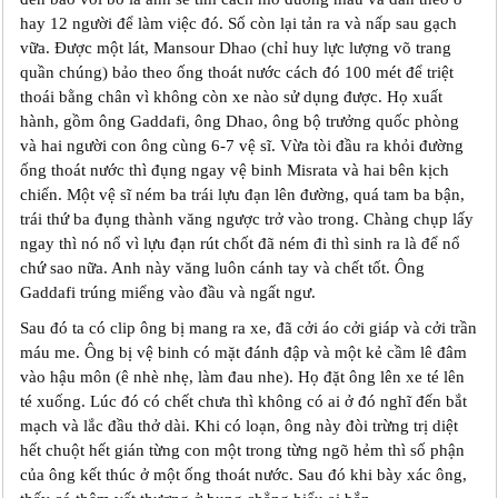
hay 12 người để làm việc đó. Số còn lại tản ra và nấp sau gạch
vữa. Được một lát, Mansour Dhao (chỉ huy lực lượng võ trang
quần chúng) bảo theo ống thoát nước cách đó 100 mét để triệt
thoái bằng chân vì không còn xe nào sử dụng được. Họ xuất
hành, gồm ông Gaddafi, ông Dhao, ông bộ trưởng quốc phòng
và hai người con ông cùng 6-7 vệ sĩ. Vừa tòi đầu ra khỏi đường
ống thoát nước thì đụng ngay vệ binh Misrata và hai bên kịch
chiến. Một vệ sĩ ném ba trái lựu đạn lên đường, quá tam ba bận,
trái thứ ba đụng thành văng ngược trở vào trong. Chàng chụp lấy
ngay thì nó nổ vì lựu đạn rút chốt đã ném đi thì sinh ra là để nổ
chứ sao nữa. Anh này văng luôn cánh tay và chết tốt. Ông
Gaddafi trúng miểng vào đầu và ngất ngư.
Sau đó ta có clip ông bị mang ra xe, đã cởi áo cởi giáp và cởi trần
máu me. Ông bị vệ binh có mặt đánh đập và một kẻ cầm lê đâm
vào hậu môn (ê nhè nhẹ, làm đau nhe). Họ đặt ông lên xe té lên
té xuống. Lúc đó có chết chưa thì không có ai ở đó nghĩ đến bắt
mạch và lắc đầu thở dài. Khi có loạn, ông này đòi trừng trị diệt
hết chuột hết gián từng con một trong từng ngõ hẻm thì số phận
của ông kết thúc ở một ống thoát nước. Sau đó khi bày xác ông,