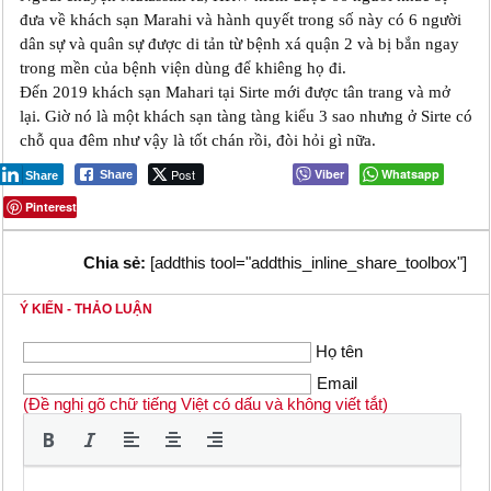
đưa về khách sạn Marahi và hành quyết trong số này có 6 người
dân sự và quân sự được di tản từ bệnh xá quận 2 và bị bắn ngay
trong mền của bệnh viện dùng để khiêng họ đi.
Đến 2019 khách sạn Mahari tại Sirte mới được tân trang và mở
lại. Giờ nó là một khách sạn tàng tàng kiểu 3 sao nhưng ở Sirte có
chỗ qua đêm như vậy là tốt chán rồi, đòi hỏi gì nữa.
Post
Viber
Whatsapp
Share
Share
Pinterest
Chia sẻ:
[addthis tool="addthis_inline_share_toolbox"]
Ý KIẾN - THẢO LUẬN
Họ tên
Email
(Đề nghị gõ chữ tiếng Việt có dấu và không viết tắt)