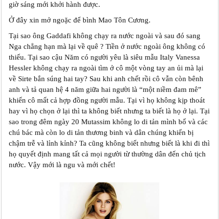
giờ sáng mới khởi hành được.
Ở đây xin mở ngoặc để bình Mao Tôn Cương.
Tại sao ông Gaddafi không chạy ra nước ngoài và sau đó sang
Nga chẳng hạn mà lại về quê ? Tiền ở nước ngoài ông không có
thiếu. Tại sao cậu Năm có người yêu là siêu mẫu Italy Vanessa
Hessler không chạy ra ngoài tìm ở cô một vòng tay an ủi mà lại
về Sirte bắn súng hai tay? Sau khi anh chết rồi cô vẫn còn bênh
anh và tả quan hệ 4 năm giữa hai người là “một niềm đam mê”
khiến cô mất cả hợp đồng người mẫu. Tại vì họ không kịp thoát
hay vì họ chọn ở lại thì ta không biết nhưng ta biết là họ ở lại. Tại
sao trong đêm ngày 20 Mutassim không lo di tản mình bố và các
chú bác mà còn lo di tản thương binh và dân chúng khiến bị
chậm trễ và lỉnh kỉnh? Ta cũng không biết nhưng biết là khi đi thì
họ quyết định mang tất cả mọi người từ thường dân đến chủ tịch
nước. Vậy mới là ngu và mới chết!