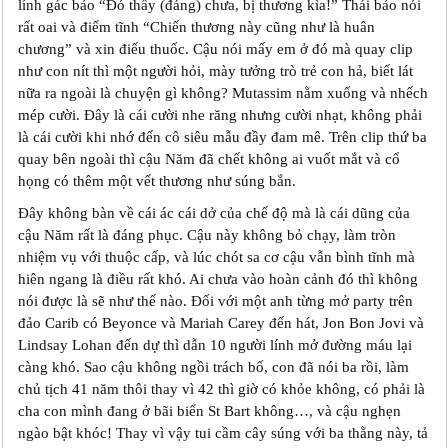
lính gác bảo “Đó thấy (đáng) chưa, bị thương kìa!” Thái bảo nói
rất oai và điểm tĩnh “Chiến thương này cũng như là huân
chương” và xin điếu thuốc. Cậu nói mấy em ở đó mà quay clip
như con nít thì một người hỏi, mày tưởng trò trẻ con hả, biết lát
nữa ra ngoài là chuyện gì không? Mutassim nằm xuống và nhếch
mép cười. Đây là cái cười nhe răng nhưng cười nhạt, không phải
là cái cười khi nhớ đến cô siêu mẫu đầy đam mê. Trên clip thứ ba
quay bên ngoài thì cậu Năm đã chết không ai vuốt mắt và cổ
họng có thêm một vết thương như súng bắn.
Đây không bàn về cái ác cái dở của chế độ mà là cái dũng của
cậu Năm rất là đáng phục. Cậu này không bỏ chạy, làm tròn
nhiệm vụ với thuộc cấp, và lúc chót sa cơ cậu vẫn bình tĩnh mà
hiên ngang là điều rất khó. Ai chưa vào hoàn cảnh đó thì không
nói được là sẽ như thế nào. Đối với một anh từng mở party trên
đảo Carib có Beyonce và Mariah Carey đến hát, Jon Bon Jovi và
Lindsay Lohan đến dự thì dẫn 10 người lính mở đường máu lại
càng khó. Sao cậu không ngồi trách bố, con đã nói ba rồi, làm
chủ tịch 41 năm thôi thay vì 42 thì giờ có khỏe không, có phải là
cha con mình đang ở bãi biển St Bart không…, và cậu nghẹn
ngào bật khóc! Thay vì vậy tui cầm cây súng với ba thằng này, tả