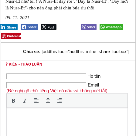
Nusr-Et như tôi (‘A Nusr-Et đây rồi’, ‘Đây là Nusr-Et’, ‘Đây mới
là Nusr-Et’) cho nên ông phải chịu búa rìu thôi.
05. 11. 2021
Post
Viber
Whatsapp
Share
Share
Pinterest
Chia sẻ:
[addthis tool="addthis_inline_share_toolbox"]
Ý KIẾN - THẢO LUẬN
Họ tên
Email
(Đề nghị gõ chữ tiếng Việt có dấu và không viết tắt)