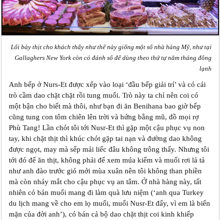
Lối bày thịt cho khách thấy như thế này giống một số nhà hàng Mỹ, như tại
Gallaghers New York còn có đánh số để dùng theo thứ tự năm tháng đông
lạnh
Anh bếp ở Nurs-Et được xếp vào loại ‘đầu bếp giải trí’ và có cái
trò cầm dao chặt chặt rồi tung muối. Trò này ta chỉ nên coi có
một bận cho biết mà thôi, như bạn đi ăn Benihana bao giờ bếp
cũng tung con tôm chiên lên trời và hứng bằng mũ, đồ mọi rợ
Phù Tang! Lần chót tôi tới Nusr-Et thì gặp một cậu phục vụ non
tay, khi chặt thịt thì khúc chót gặp tai nạn và đường dao không
được ngọt, may mà sếp mải liếc đâu không trông thấy. Nhưng tôi
tới đó để ăn thịt, không phải để xem múa kiếm và muối rơi lả tả
như anh đào trước gió mới mùa xuân nên tôi không than phiền
mà còn nháy mắt cho cậu phục vụ an tâm. Ở nhà hàng này, tất
nhiên có bán muối mang đi làm quà lưu niệm (‘anh qua Turkey
du lịch mang về cho em lọ muối, muối Nusr-Et đấy, vì em là biển
mặn của đời anh’), có bán cả bộ dao chặt thịt coi kinh khiếp