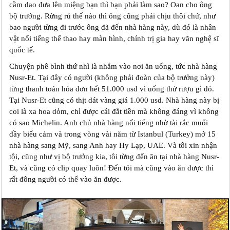
cầm dao đưa lên miệng bạn thì bạn phải làm sao? Oan cho ông
bộ trưởng. Rừng rú thế nào thì ông cũng phải chịu thôi chứ, như
bao người từng đi trước ông đã đến nhà hàng này, dù đó là nhân
vật nổi tiếng thể thao hay màn hình, chính trị gia hay văn nghệ sĩ
quốc tế.
Chuyện phê bình thứ nhì là nhắm vào nơi ăn uống, tức nhà hàng
Nusr-Et. Tại đây có người (không phải đoàn của bộ trưởng này)
từng thanh toán hóa đơn hết 51.000 usd vì uống thứ rượu gì đó.
Tại Nusr-Et cũng có thịt dát vàng giá 1.000 usd. Nhà hàng này bị
coi là xa hoa dỏm, chỉ được cái đắt tiền mà không đáng vì không
có sao Michelin. Anh chủ nhà hàng nổi tiếng nhờ tài rắc muối
đầy biểu cảm và trong vòng vài năm từ Istanbul (Turkey) mở 15
nhà hàng sang Mỹ, sang Anh hay Hy Lạp, UAE. Và tôi xin nhận
tội, cũng như vị bộ trưởng kia, tôi từng đến ăn tại nhà hàng Nusr-
Et, và cũng có clip quay luôn! Đến tôi mà cũng vào ăn được thì
rất đông người có thể vào ăn được.