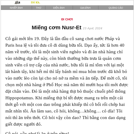
NHIẾP ẢNH
THƠ
ĐIỆN ẢNH
GIA ĐÌNH
QUẢNG CÁO
ĐI CHƠI
Miếng cơm Nusr-Et
23 April, 2024
Cô gái mới lên 19. Đây là lần đầu cô sang chơi nước Pháp và
Paris hoa lệ và tôi đưa cô đi dùng bữa tối. Dạo ấy, tức là hơn 40
năm về trước, tôi là một sinh viên nghèo và đi ăn nhà hàng chỉ
vào những dịp thế này, còn bình thường bữa trưa là quán cơm
sinh viên có trợ cấp của nhà nước, bữa tối là mì tôm với lại một
lát hành tây, khi hết mì thì lấy bánh mì mua hôm trước đã khô bỏ
vào nước lèo còn lại cho nó nở ra mềm và ăn tiếp. Để mời cô, tôi
chọn một nhà hàng ở Phố Học mà năm thì mười họa tôi mới được
đặt chân vào. Đó là một nhà hàng thịt bò thuộc chuỗi phổ thông
Hippopotamus. Khi miếng thịt bí tết được mang ra trên một cái
thớt gỗ với một con dao trông phát khiếp thì cô bối rối chớp hai
mắt nhìn tôi. Ăn làm sao, cô hỏi, không…không… có dĩa! Tôi
nói thì ăn trên thớt. Cô hỏi vậy còn dao? Thì bằng con dao dạng
giết được người đó.
Cô nói, vầy như là ăn ở trên rừng!