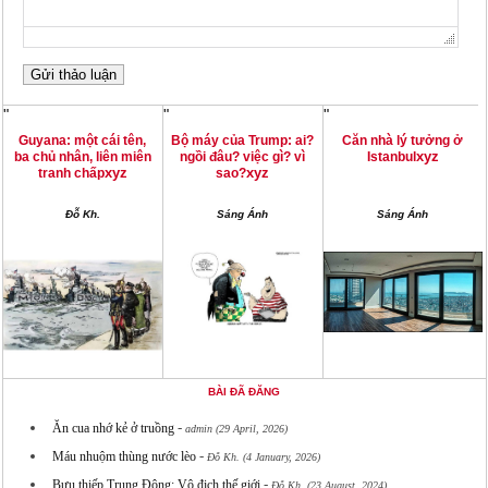
"
"
"
Guyana: một cái tên,
Bộ máy của Trump: ai?
Căn nhà lý tưởng ở
xyz
ba chủ nhân, liên miên
ngồi đâu? việc gì? vì
Istanbul
xyz
xyz
tranh chấp
sao?
Đỗ Kh.
Sáng Ánh
Sáng Ánh
BÀI ĐÃ ĐĂNG
-
Ăn cua nhớ kẻ ở truồng
admin (29 April, 2026)
-
Máu nhuộm thùng nước lèo
Đỗ Kh. (4 January, 2026)
-
Bưu thiếp Trung Đông: Vô địch thế giới
Đỗ Kh. (23 August, 2024)