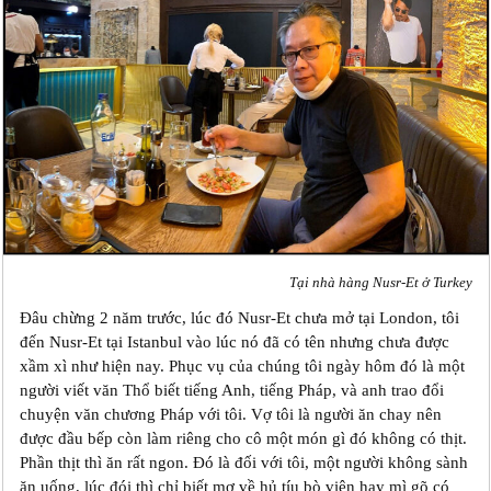
Tại nhà hàng Nusr-Et ở Turkey
Đâu chừng 2 năm trước, lúc đó Nusr-Et chưa mở tại London, tôi
đến Nusr-Et tại Istanbul vào lúc nó đã có tên nhưng chưa được
xầm xì như hiện nay. Phục vụ của chúng tôi ngày hôm đó là một
người viết văn Thổ biết tiếng Anh, tiếng Pháp, và anh trao đổi
chuyện văn chương Pháp với tôi. Vợ tôi là người ăn chay nên
được đầu bếp còn làm riêng cho cô một món gì đó không có thịt.
Phần thịt thì ăn rất ngon. Đó là đối với tôi, một người không sành
ăn uống, lúc đói thì chỉ biết mơ về hủ tíu bò viên hay mì gõ có