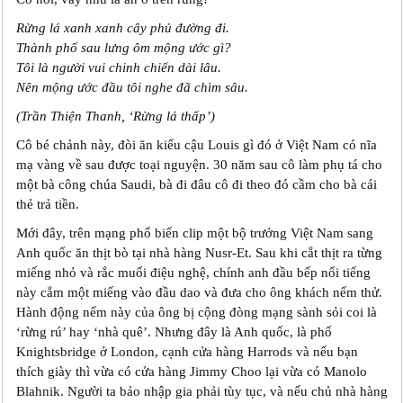
Rừng lá xanh xanh cây phủ đường đi.
Thành phố sau lưng ôm mộng ước gì?
Tôi là người vui chinh chiến dài lâu.
Nên mộng ước đầu tôi nghe đã chìm sâu.
(Trần Thiện Thanh, ‘Rừng lá thấp’)
Cô bé chảnh này, đòi ăn kiểu cậu Louis gì đó ở Việt Nam có nĩa
mạ vàng về sau được toại nguyện. 30 năm sau cô làm phụ tá cho
một bà công chúa Saudi, bà đi đâu cô đi theo đó cầm cho bà cái
thẻ trả tiền.
Mới đây, trên mạng phổ biến clip một bộ trưởng Việt Nam sang
Anh quốc ăn thịt bò tại nhà hàng Nusr-Et. Sau khi cắt thịt ra từng
miếng nhỏ và rắc muối điệu nghệ, chính anh đầu bếp nổi tiếng
này cắm một miếng vào đầu dao và đưa cho ông khách nếm thử.
Hành động nếm này của ông bị cộng đòng mạng sành sỏi coi là
‘rừng rú’ hay ‘nhà quê’. Nhưng đây là Anh quốc, là phố
Knightsbridge ở London, cạnh cửa hàng Harrods và nếu bạn
thích giày thì vừa có cửa hàng Jimmy Choo lại vừa có Manolo
Blahnik. Người ta bảo nhập gia phải tùy tục, và nếu chủ nhà hàng