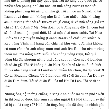
như thế là phung phí quỹ quốc gia. Tôi đồ rằng quỹ quốc gia có
nhiều cách phung phí lắm nhe, ăn nhà hàng Nusr-Et theo tôi
không phải dạng tội nặng tôi nhẹ gì. Tôi chỉ có ăn Nusr-Et ở tại
Istanbul và thực tình không nhớ là tốn bao nhiêu, chắc khoảng
40-50 usd/người thôi (ở Turkey cái gì cũng rẻ và nhà hàng giá cỡ
chỉ có 1/3 ở Anh ở Mỹ. Nếu đoàn bộ trưởng sang đây ăn cơm bụi
sẽ tốn 2 usd một người thôi, kể cả một chai nước suối). Tại Nusr-
Et ở khu Chợ truyền thống (Grand Bazar) để chiều du khách Ả
Rạp vùng Vịnh, nhà hàng còn chia hai khu vực, dưới nhà không
có rượu còn nếu-anh uống-rượu-mời-anh-lên-lầu; cho nên ta càng
thoải mái mà uống nước suối. Tôi không uống rượu, bất quá
uống bia địa phương nên 3 usd cũng say rồi. Còn nếu ở London
tôi sẽ ăn gì? Tôi sẽ không đi ăn Nusr-Et nữa vì rắc muối tôi biết
rồi và nhà hàng steak ở London có nhiều lựa chọn, thí dụ Steak &
Co tại Picadilly Circus. Và ở London, tôi sẽ đi ăn cơm Ấn Độ hay
đi ăn Dim Sum. Tôi sẽ đi ăn lẩu lúa mì Hai Di Lao. Tôi sẽ đi ăn
phở!
Nhưng ông bộ trưởng chẳng lẽ sang Anh quốc lại đi ăn phở? Nếu
ăn thì ông có được húp sùm sụp như người Hà Nội không hay thế
lại bị coi là rừng rú? Khổ thân ông, ông đâu đã từng ăn chính gốc