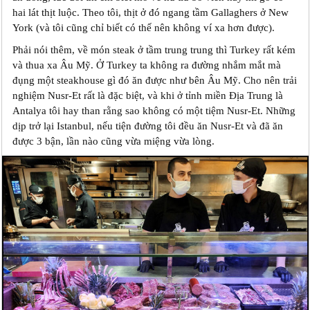
hai lát thịt luộc. Theo tôi, thịt ở đó ngang tầm Gallaghers ở New
York (và tôi cũng chỉ biết có thế nên không ví xa hơn được).
Phải nói thêm, về món steak ở tầm trung trung thì Turkey rất kém
và thua xa Âu Mỹ. Ở Turkey ta không ra đường nhắm mắt mà
đụng một steakhouse gì đó ăn được như bên Âu Mỹ. Cho nên trải
nghiệm Nusr-Et rất là đặc biệt, và khi ở tỉnh miền Địa Trung là
Antalya tôi hay than rằng sao không có một tiệm Nusr-Et. Những
dịp trở lại Istanbul, nếu tiện đường tôi đều ăn Nusr-Et và đã ăn
được 3 bận, lần nào cũng vừa miệng vừa lòng.