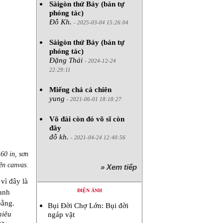
Sàigòn thứ Bảy (bản tự
phóng tác)
Đỗ Kh.
- 2025-03-04 15:26:04
Sàigòn thứ Bảy (bản tự
phóng tác)
Đặng Thái
- 2024-12-24
22:29:11
Miếng chả cá chiên
yung
- 2021-06-01 18:18:27
Võ đài còn đó võ sĩ còn
đây
đỗ kh.
- 2021-04-24 12:40:56
60 in, sơn
ên canvas.
» Xem tiếp
vì đây là
ĐIỆN ẢNH
anh
oằng.
Bụi Đời Chợ Lớn: Bụi đời
hiêu
ngáp vặt