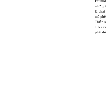
Fatimid
những t
là phải
mà phê 
Thiên 
1977) 
phải dư