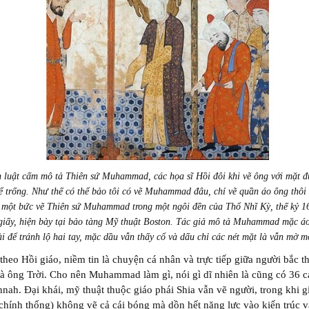
h luật cấm mô tả Thiên sứ Muhammad, các họa sĩ Hồi đôi khi vẽ ông với mặt đ
ể trống. Như thế có thể bảo tôi có vẽ Muhammad đâu, chỉ vẽ quần áo ông thôi
 một bức vẽ Thiên sứ Muhammad trong một ngôi đền của Thổ Nhĩ Kỳ, thế kỷ 16
 giấy, hiện bày tại bảo tàng Mỹ thuật Boston. Tác giả mô tả Muhammad mặc áo
ài để tránh lộ hai tay, mặc dầu vẫn thấy cổ và dấu chỉ các nét mặt là vẫn mờ m
heo Hồi giáo, niềm tin là chuyện cá nhân và trực tiếp giữa người bắc t
à ông Trời. Cho nên Muhammad làm gì, nói gì dĩ nhiên là cũng có 36 c
nnah. Đại khái, mỹ thuật thuộc giáo phái Shia vẫn vẽ người, trong khi g
chính thống) không vẽ cả cái bóng mà dồn hết năng lực vào kiến trúc v