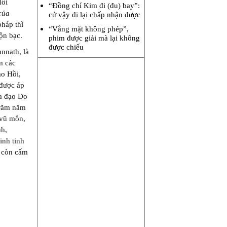
Hồi
“Đồng chí Kim đi (đu) bay”:
của
cứ vậy đi lại chấp nhận được
pháp thì
“Vắng mặt không phép”,
ộn bạc.
phim được giải mà lại không
được chiếu
nnath, là
m các
ạo Hồi,
 được áp
ủa đạo Do
trăm năm
 vũ môn,
nh,
inh tinh
n còn cấm