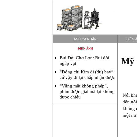
ẢNH CÁ NHÂN
ĐIỆN 
ĐIỆN ẢNH
Bụi Đời Chợ Lớn: Bụi đời
Mỹ 
ngáp vặt
“Đồng chí Kim đi (đu) bay”:
cứ vậy đi lại chấp nhận được
“Vắng mặt không phép”,
phim được giải mà lại không
Nói khá
được chiếu
đên nỗi
không c
một nữ 