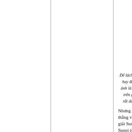
Để lác
hay đ
ảnh là
trên
rất d
Nhưng t
thẳng v
giải Su
Sunni (