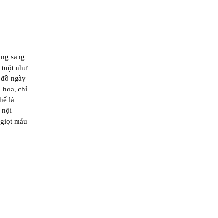
ăng sang
 tuột như
g đồ ngày
 hoa, chỉ
hể là
 nội
 giọt máu