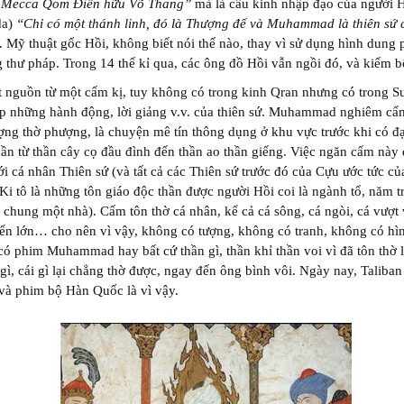
 Mecca Qom Điền hữu Võ Thang”
mà là câu kinh nhập đạo của người 
da)
“Chỉ có một thánh linh, đó là Thượng đế và Muhammad là thiên sứ 
. Mỹ thuật gốc Hồi, không biết nói thế nào, thay vì sử dụng hình dung 
 thư pháp. Trong 14 thế kỉ qua, các ông đồ Hồi vẫn ngồi đó, và kiếm b
 nguồn từ một cấm kị, tuy không có trong kinh Qran nhưng có trong Su
ép những hành động, lời giảng v.v. của thiên sứ. Muhammad nghiêm cấ
ợng thờ phượng, là chuyện mê tín thông dụng ở khu vực trước khi có đ
hần từ thần cây cọ đầu đình đến thần ao thần giếng. Việc ngăn cấm này
i cá nhân Thiên sứ (và tất cả các Thiên sứ trước đó của Cựu ước tức c
 Ki tô là những tôn giáo độc thần được người Hồi coi là ngành tổ, năm 
à chung một nhà). Cấm tôn thờ cá nhân, kể cả cá sông, cá ngòi, cá vượt
iển lớn… cho nên vì vậy, không có tượng, không có tranh, không có hì
ó phim Muhammad hay bất cứ thần gì, thần khỉ thần voi vì đã tôn thờ l
 gì, cái gì lại chẳng thờ được, ngay đến ông bình vôi. Ngày nay, Taliba
và phim bộ Hàn Quốc là vì vậy.