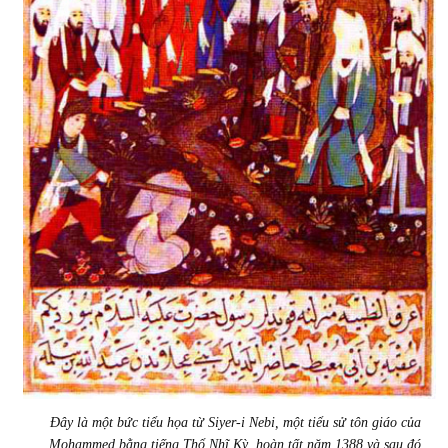
Đây là một bức tiểu họa từ Siyer-i Nebi, một tiểu sử tôn giáo của
Mohammed bằng tiếng Thổ Nhĩ Kỳ, hoàn tất năm 1388 và sau đó