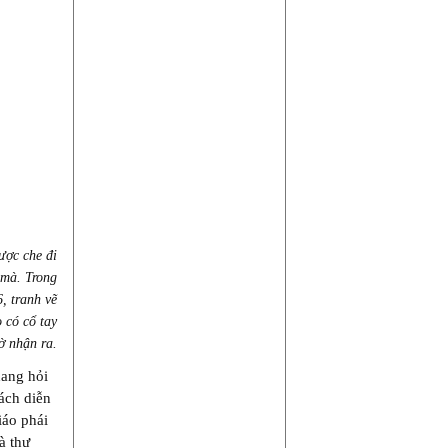
ược che đi
 mà. Trong
, tranh vẽ
 có cổ tay
ờ nhận ra.
hang hỏi
ách diễn
iáo phái
à thư