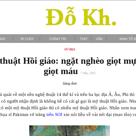
ẢNH
ĐI CHƠI
CHÍNH TRỊ
THƠ
VĂN
KINH TẾ-Đ
SỬ-ĐỊA
thuật Hồi giáo: ngặt nghèo giọt mự
giọt máu
7 May, 2025
Sáng Ánh
i quát về một nền nghệ thuật 14 thế kỉ và trên ba lục địa Á, Âu, Phi thì 
 có người nhận định là không hề có cái gì gọi là mỹ thuật Hồi giáo. N
ó một mỹ thuật Hồi giáo thì có nhiều mỹ thuật Hồi giáo. Nhân xem tra
họa sĩ Pakistan vẽ trăng
trên SOI
xin nói liều về vài nét đại (mao tôn) 