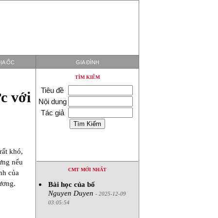
ỊA ỐC
GIA ĐÌNH
TÌM KIẾM
Tiêu đề
c với
Nội dung
Tác giả
rất khó,
hưng nếu
CMT MỚI NHẤT
nh của
cương.
Bài học của bố
Nguyen Duyen
- 2025-12-09
03:05:54