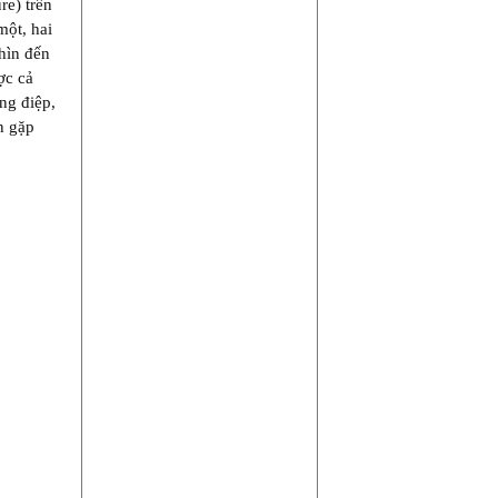
re) trên
một, hai
hìn đến
ợc cả
ng điệp,
n gặp