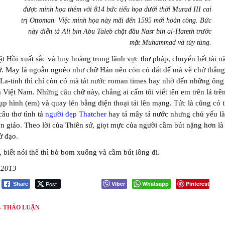
được minh họa thêm với 814 bức tiểu họa dưới thời Murad III cai
trị Ottoman. Việc minh họa này mãi đến 1595 mới hoàn công. Bức
này diễn tả Ali bin Abu Taleb chặt đầu Nasr bin al-Hareth trước
mặt Muhammad và tùy tùng.
t Hồi xuất sắc và huy hoàng trong lãnh vực thư pháp, chuyển hết tài n
ữ. May là ngoằn ngoèo như chữ Hán nên còn có đất để mà vẽ chứ thẳng
La-tinh thì chỉ còn có mà tát nước roman times hay nhờ đến những ôn
 Việt Nam. Những câu chữ này, chẳng ai cấm tôi viết tên em trên lá trên
p hình (em) và quay lén bằng điện thoại tải lên mạng. Tức là cũng có t
âu thơ tình tả
người đẹp Thatcher
hay tả mây tả nước nhưng chủ yếu là
n giáo. Theo lời của Thiên sứ, giọt mực của người cầm bút nặng hơn là
ử đạo.
, biết nói thế thì bỏ bom xuống và cầm bút lông đi.
 2013
Post
Viber
Whatsapp
Pinterest
Share
 - THẢO LUẬN