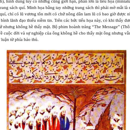
h), hình dung tuy có những cũng giới hạn, phần lớn là tiểu họa (miniatu
rang sách quí. Minh họa bằng tay những trang sách thì phải mờ mắt là 
 quí, chỉ có lũ vương tôn mới có chứ nông dân lam lũ có bao giờ được n
bình lãnh đạo thiếu niềm tin. Trên các bức tiểu họa này, có khi thấy đư
sứ nhưng không hề thấy mặt. Bộ phim hoành tráng “The Message” (Thô
về cuộc đời và sự nghiệp của ông không hề cho thấy mặt ông nhưng vẫ
 luận từ phía bảo thủ.