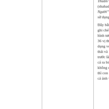
Thuấn/
(shaha
Người”
sử dụng
Đây bắt
ghi ch
hình tư
36 vị t
dụng vớ
thái và
trước l
cá ra b
không c
thì con
cả ảnh 