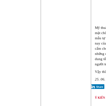
Mỹ thuậ
mặt ch
mẫu tự 
nay của
cấm chụ
những c
dung tô
người t
Vậy thì
25. 06.
Share
Ý KIẾN