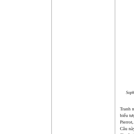
Soph
Tranh n
biểu tư
Pierrot
Câu này