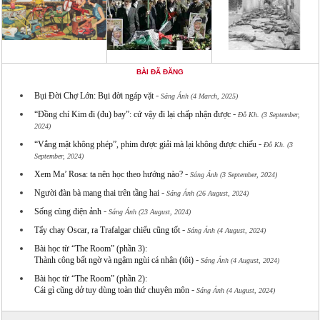
BÀI ĐÃ ĐĂNG
-
Bụi Đời Chợ Lớn: Bụi đời ngáp vặt
Sáng Ánh (4 March, 2025)
-
“Đồng chí Kim đi (đu) bay”: cứ vậy đi lại chấp nhận được
Đỗ Kh. (3 September,
2024)
-
“Vắng mặt không phép”, phim được giải mà lại không được chiếu
Đỗ Kh. (3
September, 2024)
-
Xem Ma’ Rosa: ta nên học theo hướng nào?
Sáng Ánh (3 September, 2024)
-
Người đàn bà mang thai trên tầng hai
Sáng Ánh (26 August, 2024)
-
Sống cùng điện ảnh
Sáng Ánh (23 August, 2024)
-
Tẩy chay Oscar, ra Trafalgar chiếu cũng tốt
Sáng Ánh (4 August, 2024)
Bài học từ “The Room” (phần 3):
-
Thành công bất ngờ và ngậm ngùi cá nhân (tôi)
Sáng Ánh (4 August, 2024)
Bài học từ “The Room” (phần 2):
-
Cái gì cũng dở tuy dùng toàn thứ chuyên môn
Sáng Ánh (4 August, 2024)