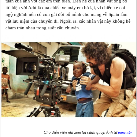
tuần của anh vớt các em trên biển. Liên hệ của nhân vật ông bố
từ thiện với Adú là qua chiếc xe máy em bỏ lại, vì chiếc xe coi
ngộ nghĩnh nên cô con gái đòi bố mình cho mang về Spain làm
vật lưu niệm của chuyến đi. Ngoài ra, các nhân vật này không hề
chạm trán nhau trong suốt câu chuyện.
Cho diễn viên nhí xem lại cảnh quay. Ảnh từ
trang này