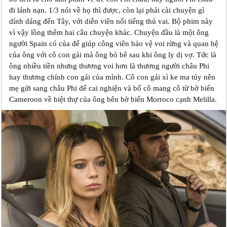
đi lánh nạn. 1/3 nói về họ thì được, còn lại phải cài chuyện gì
dính dáng đến Tây, với diễn viên nổi tiếng thủ vai. Bộ phim này
vì vậy lồng thêm hai câu chuyện khác. Chuyện đầu là một ông
người Spain có của để giúp công viên bảo vệ voi rừng và quan hệ
của ông với cô con gái mà ông bỏ bê sau khi ông ly dị vợ. Tức là
ông nhiều tiền nhưng thương voi hơn là thương người châu Phi
hay thương chính con gái của mình. Cô con gái xì ke ma túy nên
mẹ gửi sang châu Phi để cai nghiện và bố cô mang cô từ bờ biển
Cameroon về biệt thự của ông bên bờ biển Morroco cạnh Melilla.