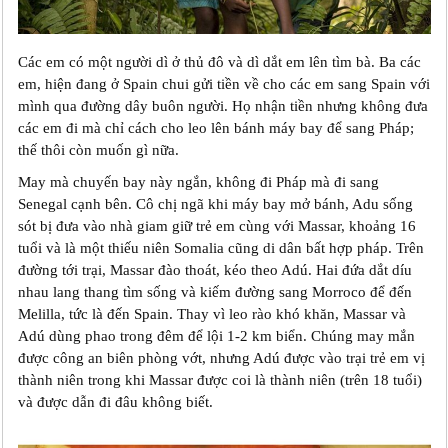
Các em có một người dì ở thủ đô và dì dắt em lên tìm bà. Ba các
em, hiện đang ở Spain chui gửi tiền về cho các em sang Spain với
mình qua đường dây buôn người. Họ nhận tiền nhưng không đưa
các em đi mà chỉ cách cho leo lên bánh máy bay để sang Pháp;
thế thôi còn muốn gì nữa.
May mà chuyến bay này ngắn, không đi Pháp mà đi sang
Senegal cạnh bên. Cô chị ngã khi máy bay mở bánh, Adu sống
sót bị đưa vào nhà giam giữ trẻ em cùng với Massar, khoảng 16
tuổi và là một thiếu niên Somalia cũng di dân bất hợp pháp. Trên
đường tới trại, Massar đào thoát, kéo theo Adú. Hai đứa dắt díu
nhau lang thang tìm sống và kiếm đường sang Morroco để đến
Melilla, tức là đến Spain. Thay vì leo rào khó khăn, Massar và
Adú dùng phao trong đêm để lội 1-2 km biển. Chúng may mắn
được công an biên phòng vớt, nhưng Adú được vào trại trẻ em vị
thành niên trong khi Massar được coi là thành niên (trên 18 tuổi)
và được dẫn đi đâu không biết.