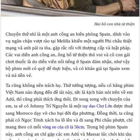
Hai bố con nhà từ thiện
Chuyện thứ nhì là một anh công an biên phòng Spain, dính vào
vụ ngăn chặn vượt rào tại Melilla khiến một người Phi châu thiệt
mạng và anh pải ra tòa, gặp rắc rối với thượng cấp và luật pháp.
Các vai diễn anh công an, ông bố từ thiện thú voi và cô con gái
chơi thuốc là do diễn viên nổi tiếng ở Spain đảm nhận, như vậy
bộ phim mới có quỹ để thực hiện, và có khán giả tại Spain xem
và trả tiền vé.
Ta cũng không nên trách họ. Thử tưởng tượng, nếu có hãng phim
Việt Nam nào đụng đến đề tài này, tức là kịch bản nói trên về em
Adú, thì cũng phải thích ứng thôi. Đi song song với chuyện của
em, ta sẽ có Johnny Trí Nguyễn là một
được thuê
tay dao Chợ Lớn
sang Morroco dạy võ cho bụi đời địa phương. Đồng thời, ta cũng
phải có Ngọc Trinh xách ba lô lên và đi sang Phi châu phượt, chỉ
mang theo có mỗi
. Trong bộ phim Spain
vòng eo của cô là 56cm
này, anh công an chỉ gặp các em Adú và Massar lúc chót khi tàu