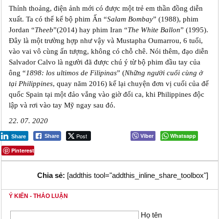
Thỉnh thoảng, điện ảnh mới có được một trẻ em thần đồng diễn
xuất. Ta có thể kể bộ phim Ấn “
Salam Bombay
” (1988), phim
Jordan “
Theeb
”(2014) hay phim Iran “
The White Ballon
” (1995).
Đây là một trường hợp như vậy và Mustapha Oumarrou, 6 tuổi,
vào vai vô cùng ấn tượng, không có chỗ chê. Nói thêm, đạo diễn
Salvador Calvo là người đã được chú ý từ bộ phim đầu tay của
ông “
1898: los ultimos de Filipinas
” (
Những người cuối cùng ở
tại Philippines
, quay năm 2016) kể lại chuyện đơn vị cuối của đế
quốc Spain tại một đảo vắng vào giờ đổi ca, khi Philippines độc
lập và rơi vào tay Mỹ ngay sau đó.
22. 07. 2020
Post
Viber
Whatsapp
Share
Share
Pinterest
Chia sẻ:
[addthis tool="addthis_inline_share_toolbox"]
Ý KIẾN - THẢO LUẬN
Họ tên