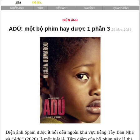
NHIẾP ẢNH
THƠ
ĐIỆN ẢNH
GIA ĐÌNH
QUẢNG CÁO
ĐIỆN ẢNH
ADÚ: một bộ phim hay được 1 phần 3
26 May, 2024
Điện ảnh Spain được ít nói đến ngoài khu vực tiếng Tây Ban Nha
và “
Adú
” (2020) là một biệt lệ. Tâm điểm của bộ phim này là thị