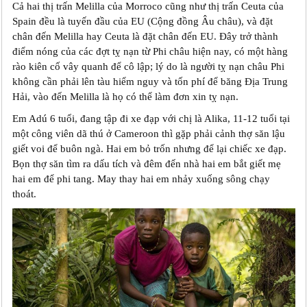
Cả hai thị trấn Melilla của Morroco cũng như thị trấn Ceuta của
Spain đều là tuyến đầu của EU (Cộng đồng Âu châu), và đặt
chân đến Melilla hay Ceuta là đặt chân đến EU. Đây trở thành
điểm nóng của các đợt tỵ nạn từ Phi châu hiện nay, có một hàng
rào kiên cố vây quanh để cô lập; lý do là người tỵ nạn châu Phi
không cần phải lên tàu hiểm nguy và tốn phí để băng Địa Trung
Hải, vào đến Melilla là họ có thể làm đơn xin tỵ nạn.
Em Adú 6 tuổi, đang tập đi xe đạp với chị là Alika, 11-12 tuổi tại
một công viên dã thú ở Cameroon thì gặp phải cảnh thợ săn lậu
giết voi để buôn ngà. Hai em bỏ trốn nhưng để lại chiếc xe đạp.
Bọn thợ săn tìm ra dấu tích và đêm đến nhà hai em bắt giết mẹ
hai em để phi tang. May thay hai em nhảy xuống sông chạy
thoát.