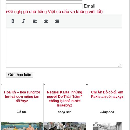
Email
(Đề nghị gõ chữ tiếng Việt có dấu và không viết tắt)
"
"
"
Hoa Kỳ – hoa rụng tơi
Neturei Karta: những
Chị Ấn Độ có gì, em
xyz
bời và cơn mộng tan
người Do Thái “hâm”
Pakistan có nấy
xyz
rồi?
chống lại nhà nước
xyz
Israel
Đỗ Kh.
Sáng Ánh
Sáng Ánh