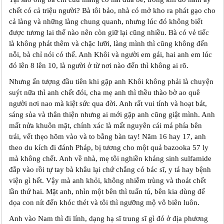
chết có cả triệu người? Bà tôi bảo, nhà có mở kho ra phát gạo cho
cả làng và những làng chung quanh, nhưng lúc đó không biết
được tương lai thế nào nên còn giữ lại cũng nhiều. Bà có vẻ tiếc
là không phát thêm và chặc lưỡi, làng mình thì cũng không đến
nỗi, bà chỉ nói có thế. Anh Khôi và người em gái, hai anh em lúc
đó lên 8 lên 10, là người ở từ nơi nào đến thì không ai rõ.
Nhưng ấn tượng đầu tiên khi gặp anh Khôi không phải là chuyện
suýt nữa thì anh chết đói, cha mẹ anh thì thều thào bờ ao quê
người nơi nao mà kiệt sức qua đời. Anh rất vui tính và hoạt bát,
sáng sủa và thân thiện nhưng ai mới gặp anh cũng giật mình. Anh
mất nửa khuôn mặt, chính xác là mất nguyên cái má phía bên
trái, vết thẹo hõm vào và to bằng bàn tay! Năm 16 hay 17, anh
theo du kích đi đánh Pháp, bị tương cho một quả bazooka 57 ly
mà không chết. Anh về nhà, mẹ tôi nghiền kháng sinh sulfamide
đắp vào rồi tự tay bà khâu lại chứ chẳng có bác sĩ, y tá hay bệnh
viện gì hết. Vậy mà anh khỏi, không nhiễm trùng và thoát chết
lần thứ hai. Mặt anh, nhìn một bên thì tuấn tú, bên kia dùng để
dọa con nít đến khóc thét và tôi thì ngưỡng mộ vô biên luôn.
Anh vào Nam thì đi lính, dạng hạ sĩ trung sĩ gì đó ở địa phương