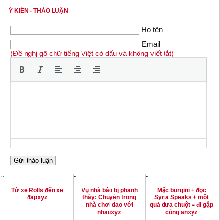
Ý KIẾN - THẢO LUẬN
Họ tên
Email
(Đề nghị gõ chữ tiếng Việt có dấu và không viết tắt)
"
"
"
Từ xe Rolls đến xe
Vụ nhà báo bị phanh
Mặc burqini + đọc
xyz
đạp
thây: Chuyện trong
Syria Speaks + một
nhà chơi dao với
quả dưa chuột = đi gặp
xyz
xyz
nhau
công an