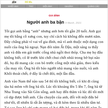
NHIẾP ẢNH
THƠ
ĐIỆN ẢNH
GIA ĐÌNH
QUẢNG CÁO
GIA ĐÌNH
Người anh ba bận
9 March, 2021
Tôi gọi anh bằng “anh” nhưng anh hơn tôi gần 20 tuổi. Anh gọi
mẹ tôi bằng cô xưng con, tuy chỉ cách bà không đến mươi năm.
Đây chẳng phải vì vai vế gia đình, mà vì anh thuộc một dạng con
nuôi của ông bà ngoại. Nạn đói năm Ất Dậu, một sáng ra thấy
anh và đứa em gái trước cổng nhà ngồi thoi thóp. Cha mẹ họ đâu
không biết, có lẽ trước khi chết chui chết nhủi trong bờ bụi nào
đó, họ đã mang các con bỏ trước cổng một nhà giàu, theo kiểu
cầu may rủi. Ông bà tôi bảo người nhà mang vào nuôi, và anh
Khôi thoát chết, ở đây là chết đói, một lần đầu.
Anh vào Nam thế nào sau 54 thì tôi không biết, có khi đi cùng
tàu há mõm với ông bà tôi. Lúc tôi khoảng lên 5 lên 7, ông bà từ
Nha Trang vào Sài Gòn sống, anh hay đến thăm và lúc đó tôi mới
có dịp được biết anh. Câu chuyện của anh, đối với một đứa bé
như tôi, dĩ nhiên là rất ấn tượng, và đi kèm theo là nhiều tâm tư.
Tại sao ông bà chỉ cưu mang có hai đứa bé, trong khi đó năm ấy