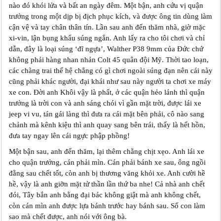
nào đó khói lửa và bất an ngày đêm. Một bận, anh cứu vị quận
trưởng trong một dịp bị địch phục kích, và được ông tin dùng làm
cận vệ và tay chân thân tín. Lần sau anh đến thăm nhà, giờ mặc
xi-vin, lận bụng khẩu súng ngắn. Anh lấy ra cho tôi chơi và chỉ
dẫn, đây là loại súng ‘đĩ ngựa’, Walther P38 9mm của Đức chứ
không phải hàng nhan nhản Colt 45 quân đội Mỹ. Thời tao loạn,
các chàng trai thế hệ chẳng có gì chơi ngoài súng đạn nên cái này
cũng phải khác người, đại khái như sau này người ta chơi xe máy
xe con. Đời anh Khôi vậy là phất, ở các quận hẻo lánh thì quận
trưởng là trời con và anh sáng chói vì gần mặt trời, được lái xe
jeep vi vu, tán gái làng thì đưa ra cái mặt bên phải, cô nào sang
chảnh mà kênh kiệu thì anh quay sang bên trái, thấy là hết hồn,
đưa tay ngay lên cái ngực phập phồng!
Một bận sau, anh đến thăm, lại thêm chằng chịt xẹo. Anh lái xe
cho quận trưởng, cán phải mìn. Cán phải bánh xe sau, ông ngồi
đằng sau chết tốt, còn anh bị thương văng khỏi xe. Anh cười hề
hề, vậy là anh giỡn mặt tử thần lần thứ ba nhe! Cả nhà anh chết
đói, Tây bắn anh bằng đại bác không giật mà anh không chết,
còn cán mìn anh được lựa bánh trước hay bánh sau. Số con làm
sao mà chết được, anh nói với ông bà.