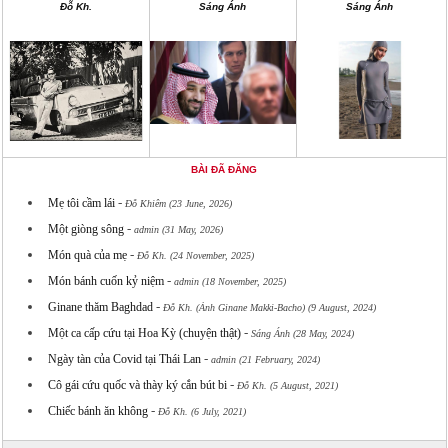
Đỗ Kh.
Sáng Ánh
Sáng Ánh
BÀI ĐÃ ĐĂNG
-
Mẹ tôi cầm lái
Đỗ Khiêm (23 June, 2026)
-
Một giòng sông
admin (31 May, 2026)
-
Món quà của mẹ
Đỗ Kh. (24 November, 2025)
-
Món bánh cuốn kỷ niệm
admin (18 November, 2025)
-
Ginane thăm Baghdad
Đỗ Kh. (Ảnh Ginane Makki-Bacho) (9 August, 2024)
-
Một ca cấp cứu tại Hoa Kỳ (chuyện thật)
Sáng Ánh (28 May, 2024)
-
Ngày tàn của Covid tại Thái Lan
admin (21 February, 2024)
-
Cô gái cứu quốc và thày ký cắn bút bi
Đỗ Kh. (5 August, 2021)
-
Chiếc bánh ăn không
Đỗ Kh. (6 July, 2021)