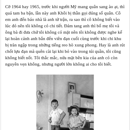
Cỡ 1964 hay 1965, trước khi người Mỹ mang quân sang ào ạt, thì
quá tam ba bận, lần này anh Khôi bị thần gọi đúng số quân. Cô
em anh đến báo nhà là anh tử trận, ra sao thì cô không biết vào
lúc đó nên tôi không có chi tiết. Đám tang anh thì bố mẹ tôi và
ông bà đi đưa chứ tôi không có mặt nên tôi không được nghe kể
lại hoàn cảnh anh bắn đến viên đạn cuối cùng trước khi chi khu
bị tràn ngập trong những tiếng reo hò xung phong. Hay là anh rút
chốt lựu đạn mà quên cài lại khi bỏ vào trong túi quần, tôi cũng
không biết nốt. Tôi thắc mắc, nửa mặt bên kia của anh có còn
nguyên vẹn không, nhưng người lớn không ai cho tôi biết.