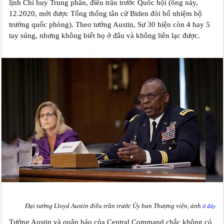
lịnh Chỉ huy Trung phần, điều trần trước Quốc hội (ông này,
12.2020, mới được Tổng thống tân cử Biden đòi bổ nhiệm bộ
trưởng quốc phòng). Theo tướng Austin, Sư 30 hiện còn 4 hay 5
tay súng, nhưng không biết họ ở đâu và không liên lạc được.
Đại tướng Lloyd Austin điều trần trước Ủy ban Thượng viện, ảnh
ở đây
Tướng Austin và quân báo của Central Command chắc không có