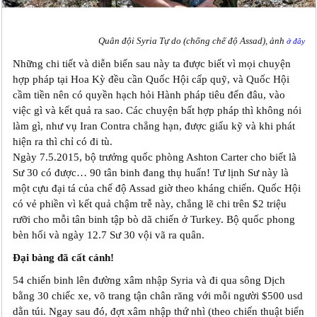
Quân đội Syria Tự do (chống chế độ Assad), ảnh
ở đây
Những chi tiết và diễn biến sau này ta được biết vì mọi chuyện
hợp pháp tại Hoa Kỳ đều cần Quốc Hội cấp quỹ, và Quốc Hội
cầm tiền nên có quyền hạch hỏi Hành pháp tiêu đến đâu, vào
việc gì và kết quả ra sao. Các chuyện bất hợp pháp thì không nói
làm gì, như vụ Iran Contra chẳng hạn, được giấu kỹ và khi phát
hiện ra thì chỉ có đi tù.
Ngày 7.5.2015, bộ trưởng quốc phòng Ashton Carter cho biết là
Sư 30 có được… 90 tân binh đang thụ huấn! Tư lịnh Sư này là
một cựu đại tá của chế độ Assad giờ theo kháng chiến. Quốc Hội
có vẻ phiền vì kết quả chậm trễ này, chẳng lẽ chi trên $2 triệu
rưỡi cho mỗi tân binh tập bò dã chiến ở Turkey. Bộ quốc phong
bèn hối và ngày 12.7 Sư 30 vội vã ra quân.
Đại bàng đã cất cánh!
54 chiến binh lên đường xâm nhập Syria và đi qua sông Dịch
bằng 30 chiếc xe, võ trang tận chân răng với mỗi người $500 usd
dằn túi. Ngay sau đó, đợt xâm nhập thứ nhì (theo chiến thuật biển