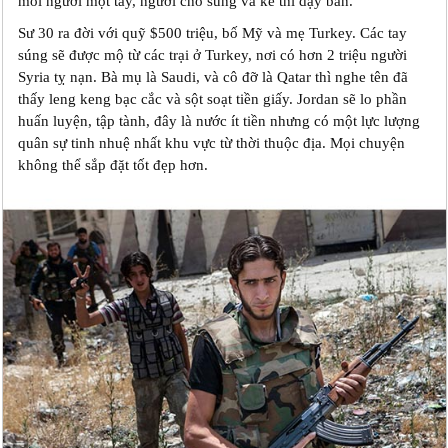
mỗi người một tay, người cho súng và kẻ thì dậy bắn.
Sư 30 ra đời với quỹ $500 triệu, bố Mỹ và mẹ Turkey. Các tay
súng sẽ được mộ từ các trại ở Turkey, nơi có hơn 2 triệu người
Syria tỵ nạn. Bà mụ là Saudi, và cô đỡ là Qatar thì nghe tên đã
thấy leng keng bạc cắc và sột soạt tiền giấy. Jordan sẽ lo phần
huấn luyện, tập tành, đây là nước ít tiền nhưng có một lực lượng
quân sự tinh nhuệ nhất khu vực từ thời thuộc địa. Mọi chuyện
không thể sắp đặt tốt đẹp hơn.