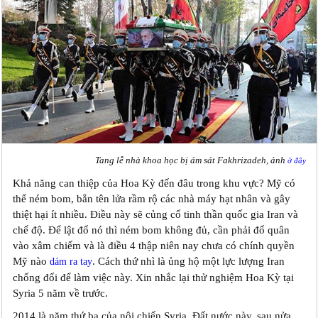
Tang lễ nhà khoa học bị ám sát Fakhrizadeh, ảnh
ở đây
Khả năng can thiệp của Hoa Kỳ đến đâu trong khu vực? Mỹ có
thể ném bom, bắn tên lửa rầm rộ các nhà máy hạt nhân và gây
thiệt hại ít nhiều. Điều này sẽ củng cố tinh thần quốc gia Iran và
chế độ. Để lật đổ nó thì ném bom không đủ, cần phải đổ quân
vào xâm chiếm và là điều 4 thập niên nay chưa có chính quyền
Mỹ nào
. Cách thứ nhì là ủng hộ một lực lượng Iran
dám ra tay
chống đối để làm việc này. Xin nhắc lại thử nghiệm Hoa Kỳ tại
Syria 5 năm về trước.
2014 là năm thứ ba của nội chiến Syria. Đất nước này, sau nửa