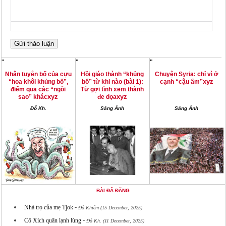
"
"
"
Nhân tuyên bố của cựu
Hồi giáo thành “khủng
Chuyện Syria: chỉ vì ở
xyz
“hoa khôi khủng bố”,
bố” từ khi nào (bài 1):
cạnh “cậu ấm”
điểm qua các “ngôi
Từ gợi tình xem thành
xyz
xyz
sao” khác
đe dọa
Đỗ Kh.
Sáng Ánh
Sáng Ánh
BÀI ĐÃ ĐĂNG
-
Nhà trọ của mẹ Tjok
Đỗ Khiêm (15 December, 2025)
-
Cô Xích quân lạnh lùng
Đỗ Kh. (11 December, 2025)