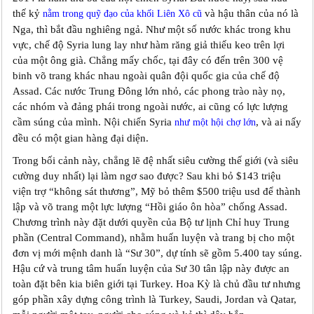
thế kỷ
và hậu thân của nó là
nằm trong quỹ đạo của khối Liên Xô cũ
Nga, thì bắt đầu nghiêng ngả. Như một số nước khác trong khu
vực, chế độ Syria lung lay như hàm răng giả thiếu keo trên lợi
của một ông già. Chẳng mấy chốc, tại đây có đến trên 300 vệ
binh võ trang khác nhau ngoài quân đội quốc gia của chế độ
Assad. Các nước Trung Đông lớn nhỏ, các phong trào này nọ,
các nhóm và đảng phái trong ngoài nước, ai cũng có lực lượng
cầm súng của mình. Nội chiến Syria
, và ai nấy
như một hội chợ lớn
đều có một gian hàng đại diện.
Trong bối cảnh này, chẳng lẽ đệ nhất siêu cường thế giới (và siêu
cường duy nhất) lại làm ngơ sao được? Sau khi bỏ $143 triệu
viện trợ “không sát thương”, Mỹ bỏ thêm $500 triệu usd để thành
lập và võ trang một lực lượng “Hồi giáo ôn hòa” chống Assad.
Chương trình này đặt dưới quyền của Bộ tư lịnh Chỉ huy Trung
phần (Central Command), nhằm huấn luyện và trang bị cho một
đơn vị mới mệnh danh là “Sư 30”, dự tính sẽ gồm 5.400 tay súng.
Hậu cứ và trung tâm huấn luyện của Sư 30 tân lập này được an
toàn đặt bên kia biên giới tại Turkey. Hoa Kỳ là chủ đầu tư nhưng
góp phần xây dựng công trình là Turkey, Saudi, Jordan và Qatar,