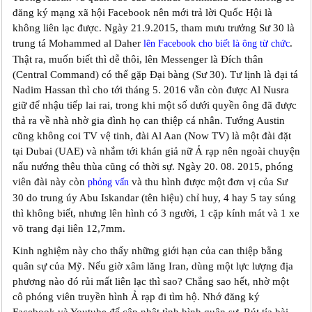
đăng ký mạng xã hội Facebook nên mới trả lời Quốc Hội là
không liên lạc được. Ngày 21.9.2015, tham mưu trưởng Sư 30 là
trung tá Mohammed al Daher
.
lên Facebook cho biết là ông từ chức
Thật ra, muốn biết thì dễ thôi, lên Messenger là Đích thân
(Central Command) có thể gặp Đại bàng (Sư 30). Tư lịnh là đại tá
Nadim Hassan thì cho tới tháng 5. 2016 vẫn còn được Al Nusra
giữ để nhậu tiếp lai rai, trong khi một số dưới quyền ông đã được
thả ra về nhà nhờ gia đình họ can thiệp cá nhân. Tướng Austin
cũng không coi TV vệ tinh, đài Al Aan (Now TV) là một đài đặt
tại Dubai (UAE) và nhắm tới khán giả nữ Ả rạp nên ngoài chuyện
nấu nướng thêu thùa cũng có thời sự. Ngày 20. 08. 2015, phóng
viên đài này còn
và thu hình được một đơn vị của Sư
phỏng vấn
30 do trung úy Abu Iskandar (tên hiệu) chỉ huy, 4 hay 5 tay súng
thì không biết, nhưng lên hình có 3 người, 1 cặp kính mát và 1 xe
võ trang đại liên 12,7mm.
Kinh nghiệm này cho thấy những giới hạn của can thiệp bằng
quân sự của Mỹ. Nếu giờ xâm lăng Iran, dùng một lực lượng địa
phương nào đó rủi mất liên lạc thì sao? Chẳng sao hết, nhờ một
cô phóng viên truyền hình Ả rạp đi tìm hộ. Nhớ đăng ký
Facebook và Youtube để cập nhật tình hình quân sự. Rút tỉa bài