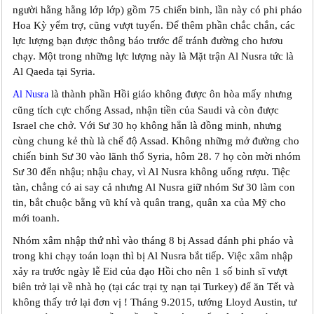
người hằng hằng lớp lớp) gồm 75 chiến binh, lần này có phi pháo
Hoa Kỳ yểm trợ, cũng vượt tuyến. Để thêm phần chắc chắn, các
lực lượng bạn được thông báo trước để tránh đường cho hươu
chạy. Một trong những lực lượng này là Mặt trận Al Nusra tức là
Al Qaeda tại Syria.
là thành phần Hồi giáo không được ôn hòa mấy nhưng
Al Nusra
cũng tích cực chống Assad, nhận tiền của Saudi và còn được
Israel che chở. Với Sư 30 họ không hẳn là đồng minh, nhưng
cùng chung kẻ thù là chế độ Assad. Không những mở đường cho
chiến binh Sư 30 vào lãnh thổ Syria, hôm 28. 7 họ còn mời nhóm
Sư 30 đến nhậu; nhậu chay, vì Al Nusra không uống rượu. Tiệc
tàn, chẳng có ai say cả nhưng Al Nusra giữ nhóm Sư 30 làm con
tin, bắt chuộc bằng vũ khí và quân trang, quân xa của Mỹ cho
mới toanh.
Nhóm xâm nhập thứ nhì vào tháng 8 bị Assad đánh phi pháo và
trong khi chạy toán loạn thì bị Al Nusra bắt tiếp. Việc xâm nhập
xảy ra trước ngày lễ Eid của đạo Hồi cho nên 1 số binh sĩ vượt
biên trở lại về nhà họ (tại các trại tỵ nạn tại Turkey) để ăn Tết và
không thấy trở lại đơn vị ! Tháng 9.2015, tướng Lloyd Austin, tư