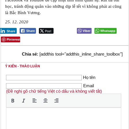
học, tránh động quân vào những dịp lễ tết vì không phải ai cũng
là Bắc Bình Vương.
25. 12. 2020
Post
Viber
Whatsapp
Share
Share
Pinterest
Chia sẻ:
[addthis tool="addthis_inline_share_toolbox"]
Ý KIẾN - THẢO LUẬN
Họ tên
Email
(Đề nghị gõ chữ tiếng Việt có dấu và không viết tắt)