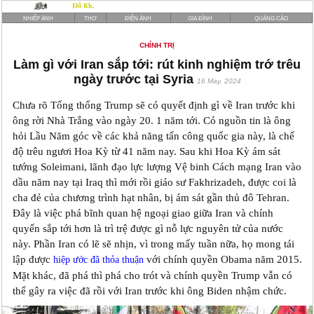
NHIẾP ẢNH
THƠ
ĐIỆN ẢNH
GIA ĐÌNH
QUẢNG CÁO
CHÍNH TRỊ
Làm gì với Iran sắp tới: rút kinh nghiệm trớ trêu
ngày trước tại Syria
16 May, 2024
Chưa rõ Tổng thống Trump sẽ có quyết định gì về Iran trước khi
ông rời Nhà Trắng vào ngày 20. 1 năm tới. Có nguồn tin là ông
hỏi Lầu Năm góc về các khả năng tấn công quốc gia này, là chế
độ trêu ngươi Hoa Kỳ từ 41 năm nay. Sau khi Hoa Kỳ ám sát
tướng Soleimani, lãnh đạo lực lượng Vệ binh Cách mạng Iran vào
dầu năm nay tại Iraq thì mới rồi giáo sư Fakhrizadeh, được coi là
cha đẻ của chương trình hạt nhân, bị ám sát gần thủ đô Tehran.
Đây là việc phá bĩnh quan hệ ngoại giao giữa Iran và chính
quyến sắp tới hơn là trì trệ được gì nỗ lực nguyên tử của nước
này. Phần Iran có lẽ sẽ nhịn, vì trong mấy tuần nữa, họ mong tái
lập được
với chính quyền Obama năm 2015.
hiệp ước đã thỏa thuận
Mặt khác, đã phá thì phá cho trót và chính quyền Trump vẫn có
thể gây ra việc đã rồi với Iran trước khi ông Biden nhậm chức.