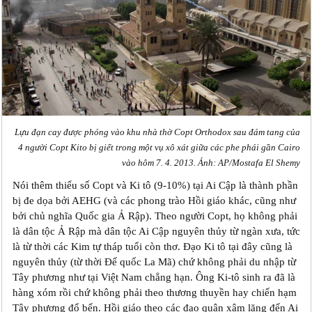
Lựu đạn cay được phóng vào khu nhà thờ Copt Orthodox sau đám tang của
4 người Copt Kito bị giết trong một vụ xô xát giữa các phe phái gần Cairo
vào hôm 7. 4. 2013. Ảnh: AP/Mostafa El Shemy
Nói thêm thiểu số Copt và Ki tô (9-10%) tại Ai Cập là thành phần
bị đe dọa bởi AEHG (và các phong trào Hồi giáo khác, cũng như
bởi chủ nghĩa Quốc gia Ả Rập). Theo người Copt, họ không phải
là dân tộc Ả Rập mà dân tộc Ai Cập nguyên thủy từ ngàn xưa, tức
là từ thời các Kim tự tháp tuổi còn thơ. Đạo Ki tô tại đây cũng là
nguyên thủy (từ thời Đế quốc La Mã) chứ không phải du nhập từ
Tây phương như tại Việt Nam chẳng hạn. Ông Ki-tô sinh ra đã là
hàng xóm rồi chứ không phải theo thương thuyền hay chiến hạm
Tây phương đổ bến. Hồi giáo theo các đạo quân xâm lăng đến Ai