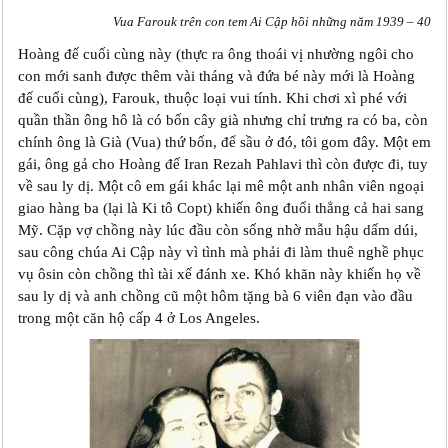
Vua Farouk trên con tem Ai Cập hồi những năm 1939 – 40
Hoàng đế cuối cùng này (thực ra ông thoái vị nhường ngôi cho
con mới sanh được thêm vài tháng và đứa bé này mới là Hoàng
đế cuối cùng), Farouk, thuộc loại vui tính. Khi chơi xì phé với
quần thần ông hô là có bốn cây già nhưng chỉ trưng ra có ba, còn
chính ông là Già (Vua) thứ bốn, để sầu ở đó, tôi gom đây. Một em
gái, ông gả cho Hoàng đế Iran Rezah Pahlavi thì còn được đi, tuy
về sau ly dị. Một cô em gái khác lại mê một anh nhân viên ngoại
giao hàng ba (lại là Ki tô Copt) khiến ông đuổi thẳng cả hai sang
Mỹ. Cặp vợ chồng này lúc đầu còn sống nhờ mẫu hậu dấm dúi,
sau công chúa Ai Cập này vì tình mà phải đi làm thuê nghề phục
vụ ôsin còn chồng thì tài xế đánh xe. Khó khăn này khiến họ về
sau ly dị và anh chồng cũ một hôm tặng bà 6 viên đạn vào đầu
trong một căn hộ cấp 4 ở Los Angeles.