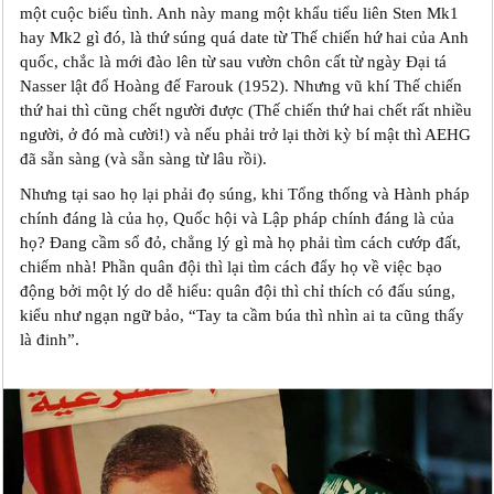
một cuộc biểu tình. Anh này mang một khẩu tiểu liên Sten Mk1
hay Mk2 gì đó, là thứ súng quá date từ Thế chiến hứ hai của Anh
quốc, chắc là mới đào lên từ sau vườn chôn cất từ ngày Đại tá
Nasser lật đổ Hoàng đế Farouk (1952). Nhưng vũ khí Thế chiến
thứ hai thì cũng chết người được (Thế chiến thứ hai chết rất nhiều
người, ở đó mà cười!) và nếu phải trở lại thời kỳ bí mật thì AEHG
đã sẵn sàng (và sẵn sàng từ lâu rồi).
Nhưng tại sao họ lại phải đọ súng, khi Tổng thống và Hành pháp
chính đáng là của họ, Quốc hội và Lập pháp chính đáng là của
họ? Đang cầm sổ đỏ, chẳng lý gì mà họ phải tìm cách cướp đất,
chiếm nhà! Phần quân đội thì lại tìm cách đẩy họ về việc bạo
động bởi một lý do dễ hiểu: quân đội thì chỉ thích có đấu súng,
kiểu như ngạn ngữ bảo, “Tay ta cầm búa thì nhìn ai ta cũng thấy
là đinh”.