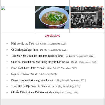
BÀI ĐÃ ĐĂNG
-
Nhà trọ của mẹ Tjok
Đỗ Khiêm (15 December, 2025)
-
Cô Xích quân lạnh lùng
Đỗ Kh. (11 December, 2025)
-
“Sắc và Ngọt”, trận đột kích trấn Baalbek 2006
Đỗ Khiêm (5 December, 2025)
-
Cuộc đột kích thứ nhì vào thung lũng tử thần Bekaa
Đỗ Kh. (3 December, 2025)
-
Israel đánh bom Qatar: vì sao?
Sáng Ánh (23 November, 2025)
-
Nạn đói ở Gaza
Đỗ Kh. (10 October, 2025)
-
Bố con ông Zardari làm gì sau thất cử?
Sáng Ánh (18 September, 2025)
-
Thụy Điển – Địa đàng bắt đầu phức tạp
Sáng Ánh (9 July, 2025)
-
Chị Ấn Độ có gì, em Pakistan có nấy
Sáng Ánh (7 May, 2025)