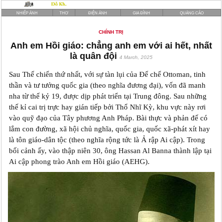
NHIẾP ẢNH
THƠ
ĐIỆN ẢNH
GIA ĐÌNH
QUẢNG CÁO
CHÍNH TRỊ
Anh em Hồi giáo: chẳng anh em với ai hết, nhất
là quân đội
4 March, 2025
Sau Thế chiến thứ nhất, với sự tàn lụi của Đế chế Ottoman, tinh
thần và tư tưởng quốc gia (theo nghĩa đương đại), vốn đã manh
nha từ thế kỷ 19, được dịp phát triển tại Trung đông. Sau những
thế kỉ cai trị trực hay gián tiếp bởi Thổ Nhĩ Kỳ, khu vực này rơi
vào quỹ đạo của Tây phương Anh Pháp. Bài thực và phản đế có
lắm con đường, xã hội chủ nghĩa, quốc gia, quốc xã-phát xít hay
là tôn giáo-dân tộc (theo nghĩa rộng tức là Ả rập Ai cập). Trong
bối cảnh ấy, vào thập niên 30, ông Hassan Al Banna thành lập tại
Ai cập phong trào Anh em Hồi giáo (AEHG).