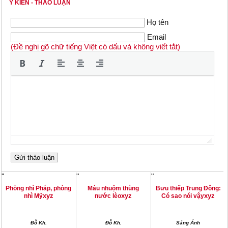
Ý KIẾN - THẢO LUẬN
Họ tên
Email
(Đề nghị gõ chữ tiếng Việt có dấu và không viết tắt)
"
"
"
Phòng nhì Pháp, phòng
Máu nhuộm thùng
Bưu thiếp Trung Đông:
xyz
xyz
xyz
nhì Mỹ
nước lèo
Có sao nói vậy
Đỗ Kh.
Đỗ Kh.
Sáng Ánh