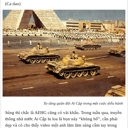
(Ca dao)
Xe tăng quân đội Ai Cập trong một cuộc diễu hành
Súng thì chắc là AEHG cũng có vài khẩu. Trong tuần qua, truyền
thông nhà nước Ai Cập lu loa là bọn này “khủng bố”, cần phải
dẹp và có cho thấy video một anh lăm lăm súng cầm tay trong