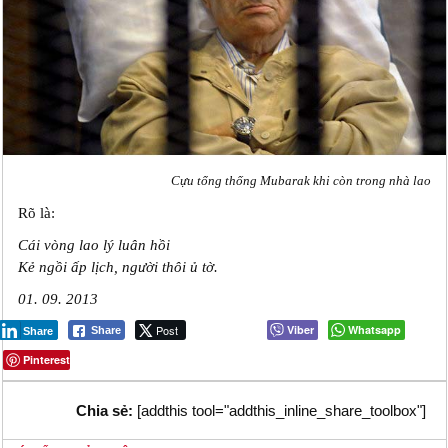
Cựu tổng thống Mubarak khi còn trong nhà lao
Rõ là:
Cái vòng lao lý luân hồi
Kẻ ngồi ấp lịch, người thôi ủ tờ.
01. 09. 2013
Post
Viber
Whatsapp
Share
Share
Pinterest
Chia sẻ:
[addthis tool="addthis_inline_share_toolbox"]