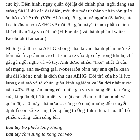
cực kỳ. Điển hình, ngày quân đội lật đổ chính phủ, ngồi đằng sau
tướng Sisi là đủ các đại diện, mỗi thứ một tí: thành phần tôn giáo
ôn hòa và bề trên (Viện Al Azar), tôn giáo về nguồn (Salafist, tức
là cực đoan hơn AEHG về mặt tôn giáo này), thành phần chính
khách thân Tây và cởi mở (El Baradei) và thành phần Twitter-
Facebook (Tamarod).
Nhưng đối thủ của AEHG không phải là các thành phần mới kể
trên mà là vị cầm micro hát karaoke vào dịp này trong khi họ chỉ
gật gù ngồi nghe và vỗ tay. Anh được nhiều “like” nhất từ dân
nối mạng, anh sa-lông giải Nobel Hòa bình hay anh quấn khăn
râu dài không phải là địch thủ của AEHG. Đối thủ của họ là lực
lượng qui mô và tổ chức, giàu kinh nghiệm và lâu đời nhất nước,
nắm 40% tổng sản lượng của quốc gia và vũ trang đến tận răng
cửa, là quân đội. Tất nhiên về mặt con số cử tri thì an ninh và
quân đội, bộ máy nhà nước… cũng có chứ, nhưng điều quyết
định là con số xe tăng trên quảng trường Tahrir kìa. Thua thì bỏ
phiếu xuống, cầm súng lên:
Bàn tay bỏ phiếu lòng khòng
Bàn tay cầm súng là xong cái vèo