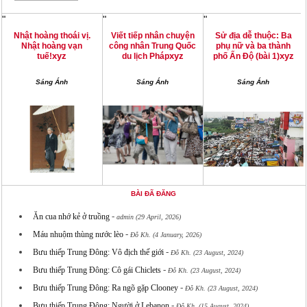
"
"
"
Nhật hoàng thoái vị.
Viết tiếp nhân chuyện
Sử địa dễ thuộc: Ba
Nhật hoàng vạn
công nhân Trung Quốc
phụ nữ và ba thành
xyz
xyz
xyz
tuế!
du lịch Pháp
phố Ấn Độ (bài 1)
Sáng Ánh
Sáng Ánh
Sáng Ánh
BÀI ĐÃ ĐĂNG
-
Ăn cua nhớ kẻ ở truồng
admin (29 April, 2026)
-
Máu nhuộm thùng nước lèo
Đỗ Kh. (4 January, 2026)
-
Bưu thiếp Trung Đông: Vô địch thế giới
Đỗ Kh. (23 August, 2024)
-
Bưu thiếp Trung Đông: Cô gái Chiclets
Đỗ Kh. (23 August, 2024)
-
Bưu thiếp Trung Đông: Ra ngõ gặp Clooney
Đỗ Kh. (23 August, 2024)
-
Bưu thiếp Trung Đông: Người ở Lebanon
Đỗ Kh. (15 August, 2024)