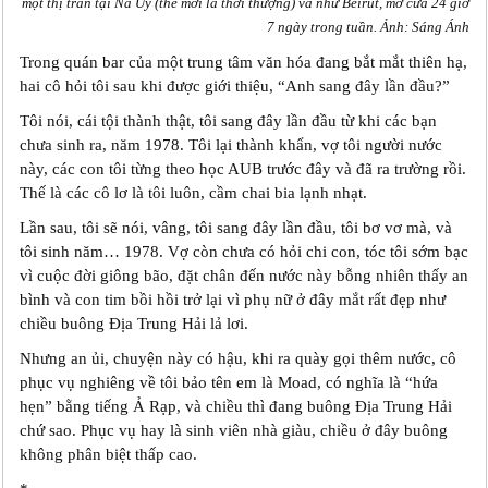
một thị trấn tại Na Uy (thế mới là thời thượng) và như Beirut, mở cửa 24 giờ
7 ngày trong tuần. Ảnh: Sáng Ánh
Trong quán bar của một trung tâm văn hóa đang bắt mắt thiên hạ,
hai cô hỏi tôi sau khi được giới thiệu, “Anh sang đây lần đầu?”
Tôi nói, cái tội thành thật, tôi sang đây lần đầu từ khi các bạn
chưa sinh ra, năm 1978. Tôi lại thành khẩn, vợ tôi người nước
này, các con tôi từng theo học AUB trước đây và đã ra trường rồi.
Thế là các cô lơ là tôi luôn, cầm chai bia lạnh nhạt.
Lần sau, tôi sẽ nói, vâng, tôi sang đây lần đầu, tôi bơ vơ mà, và
tôi sinh năm… 1978. Vợ còn chưa có hỏi chi con, tóc tôi sớm bạc
vì cuộc đời giông bão, đặt chân đến nước này bỗng nhiên thấy an
bình và con tim bồi hồi trở lại vì phụ nữ ở đây mắt rất đẹp như
chiều buông Địa Trung Hải lả lơi.
Nhưng an ủi, chuyện này có hậu, khi ra quày gọi thêm nước, cô
phục vụ nghiêng về tôi bảo tên em là Moad, có nghĩa là “hứa
hẹn” bằng tiếng Ả Rạp, và chiều thì đang buông Địa Trung Hải
chứ sao. Phục vụ hay là sinh viên nhà giàu, chiều ở đây buông
không phân biệt thấp cao.