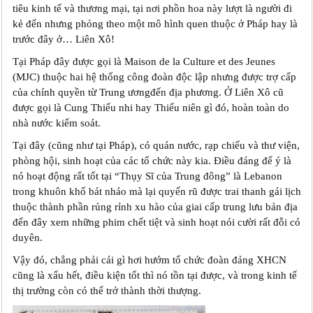
tiêu kinh tế và thương mại, tại nơi phồn hoa này lượt là người đi
kẻ đến nhưng phỏng theo một mô hình quen thuộc ở Pháp hay là
trước đây ở… Liên Xô!
Tại Pháp đây được gọi là Maison de la Culture et des Jeunes
(MJC) thuộc hai hệ thống công đoàn độc lập nhưng được trợ cấp
của chính quyền từ Trung ươngđến địa phương. Ở Liên Xô cũ
được gọi là Cung Thiếu nhi hay Thiếu niên gì đó, hoàn toàn do
nhà nước kiểm soát.
Tại đây (cũng như tại Pháp), có quán nước, rạp chiếu và thư viện,
phòng hội, sinh hoạt của các tổ chức này kia. Điều đáng để ý là
nó hoạt động rất tốt tại “Thụy Sĩ của Trung đông” là Lebanon
trong khuôn khổ bát nháo mà lại quyến rũ được trai thanh gái lịch
thuộc thành phần rủng rỉnh xu hào của giai cấp trung lưu bản địa
đến đây xem những phim chết tiệt và sinh hoạt nói cười rất đỗi có
duyên.
Vậy đó, chẳng phải cái gì hơi hướm tổ chức đoàn đảng XHCN
cũng là xấu hết, điều kiện tốt thì nó tồn tại được, và trong kinh tế
thị trường còn có thể trở thành thời thượng.