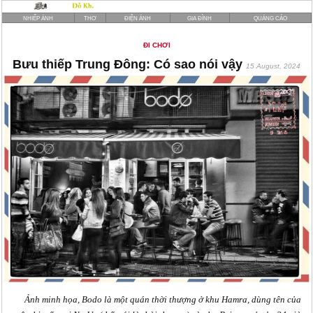
NHIẾP ẢNH
THƠ
ĐIỆN ẢNH
GIA ĐÌNH
QUẢNG CÁO
ĐI CHƠI
Bưu thiếp Trung Đông: Có sao nói vậy
15 August, 2024
Ảnh minh họa, Bodo là một quán thời thượng ở khu Hamra, dùng tên của