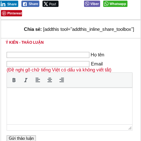
Post
Viber
Whatsapp
Share
Share
Pinterest
Chia sẻ:
[addthis tool="addthis_inline_share_toolbox"]
Ý KIẾN - THẢO LUẬN
Họ tên
Email
(Đề nghị gõ chữ tiếng Việt có dấu và không viết tắt)