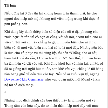
*
Tái bút:
Nếu dừng lại ở đây thì lại không hoàn toàn thành thật, hé cho
người đọc mập mờ một khung trời viễn mộng trong khi thực tế
phũ phàng hơn.
Khi đang lấy danh thiếp biên số điện của tôi ở địa phương cho
“hứa hẹn” ở trên thì cô bạn đi cùng với tôi hỏi, “Anh biên cho ai
vậy?”. Tôi với cô này chẳng là gì, tôi muốn biên cho ai thì tôi
biên và tôi mới vừa biên cho hai cô lơ là mới đây. Nhưng nếu bảo
là đưa cho cô phục vụ thì cũng kỳ, tôi bèn “Chẳng cho ai hết,
biên trước để đó sẵn, lỡ có ai hỏi thì đưa”. Nói thế, tôi biên luôn
ba tấm liền và cất vào túi. Khi đi ra khỏi bar và nhìn lại, thì Moad
đã ra giếng trời ngồi hút thuốc, sơn khê vời vợi, chẳng lẽ tôi băng
bàn băng ghế để đến dúi vào tay. Nếu có ai xuôi vạn lý, ngang
, nhờ vào quán nước hỏi Moad và xin
Dawawine ở khu Gemmayze
hộ tôi số điện thoại.
*
Nhưng mục đích chính của bưu thiếp này là tôi muốn nói về
Trung tâm văn hóa này, do tư nhân thành lập mới đây với mục