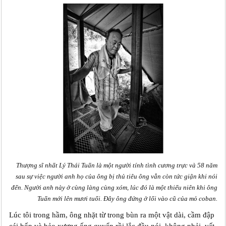
Thượng sĩ nhất Lý Thái Tuấn là một người tính tình cương trực và 58 năm
sau sự việc người anh họ của ông bị thủ tiêu ông vẫn còn tức giận khi nói
đến. Người anh này ở cùng làng cùng xóm, lúc đó là một thiếu niên khi ông
Tuấn mới lên mươi tuổi. Đây ông đứng ở lối vào cũ của mỏ coban.
Lúc tôi trong hầm, ông nhặt từ trong bùn ra một vật dài, cầm đập
cái bốp và bảo xương ống quyển rồi lắc đầu nói, không phải, vất