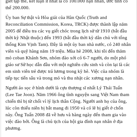
giết tập thể, kết luận ít nhất là có 100.000 nạn nhân, ước tính có
thể 200.000.
Ủy ban Sự thật và Hòa giải của Hàn Quốc (Truth and
Reconciliation Commission, Korea, TRCK) được thành lập năm
2005 để điều tra các vụ giết chóc trong lịch sử từ 1910 (bắt đầu
thời kỳ Nhật thuộc) đến 1993 (bắt đầu thời kỳ dân chủ với tổng
thống Kim Vịnh Tam). Đây là một ủy ban nhà nước, có 240 nhân
viên và quỹ hàng năm 19 triệu. Mùa hè 2008, khi tôi đến thăm
mỏ coban Khánh Sơn, nhóm đào xới có 6-7 người, do một phó
giáo sư Sử học dẫn đầu với một nghiên cứu sinh và còn lại là các
em sinh viên trẻ được trả lương trong kỳ hè. Việc của nhóm là
tiếp tục tiến sâu và trong mỏ và thu nhặt các xương nạn nhân.
Người áo sọc ở hình dưới là cựu thượng sĩ nhất Lý Thái Tuấn
(Lee Tae Joon). Năm 1966 ông tình nguyện sang Việt Nam tham
chiến thì bị từ chối vì lý lịch thân Cộng. Người anh họ của ông,
lúc còn thiếu niên bị bắt mang đi 1950 và có lẽ bị giết ở chốn
này. Ông Tuấn 2008 đã về hưu và hàng ngày đến tham gia vào
việc đào bới. Ông là chủ tịch của hội gia đình nạn nhân ở địa
phương.