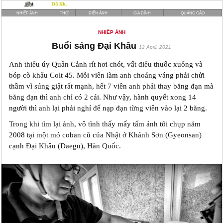
NHIẾP ẢNH
THƠ
ĐIỆN ẢNH
GIA ĐÌNH
QUẢNG CÁO
NHIẾP ẢNH
Buổi sáng Đại Khâu
12 April, 2021
Anh thiếu úy Quân Cảnh rít hơi chót, vất điếu thuốc xuống và
bóp cò khẩu Colt 45. Mỗi viên làm anh choáng váng phải chửi
thầm vì súng giật rất mạnh, hết 7 viên anh phải thay băng đạn mà
băng đạn thì anh chỉ có 2 cái. Như vậy, hành quyết xong 14
người thì anh lại phải nghỉ để nạp đạn từng viên vào lại 2 băng.
Trong khi tìm lại ảnh, vô tình thấy mấy tấm ảnh tôi chụp năm
2008 tại một mỏ coban cũ của Nhật ở Khánh Sơn (Gyeonsan)
cạnh Đại Khâu (Daegu), Hàn Quốc.