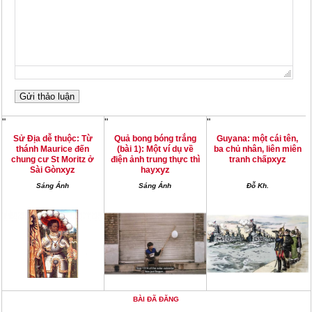
"
"
"
Sử Địa dễ thuộc: Từ
Quả bong bóng trắng
Guyana: một cái tên,
thánh Maurice đến
(bài 1): Một ví dụ về
ba chủ nhân, liên miên
xyz
chung cư St Moritz ở
điện ảnh trung thực thì
tranh chấp
xyz
xyz
Sài Gòn
hay
Sáng Ánh
Sáng Ánh
Đỗ Kh.
BÀI ĐÃ ĐĂNG