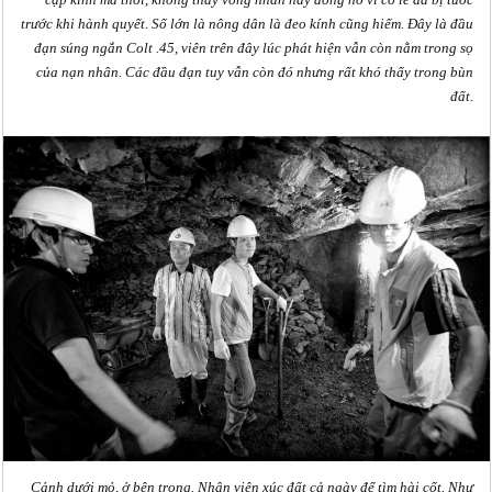
cặp kính mà thôi, không thấy vòng nhẫn hay đồng hồ vì có lẽ đã bị tước
trước khi hành quyết. Số lớn là nông dân là đeo kính cũng hiếm. Đây là đầu
đạn súng ngắn Colt .45, viên trên đây lúc phát hiện vẫn còn nằm trong sọ
của nạn nhân. Các đầu đạn tuy vẫn còn đó nhưng rất khó thấy trong bùn
đất.
Cảnh dưới mỏ, ở bên trong. Nhân viên xúc đất cả ngày để tìm hài cốt. Như