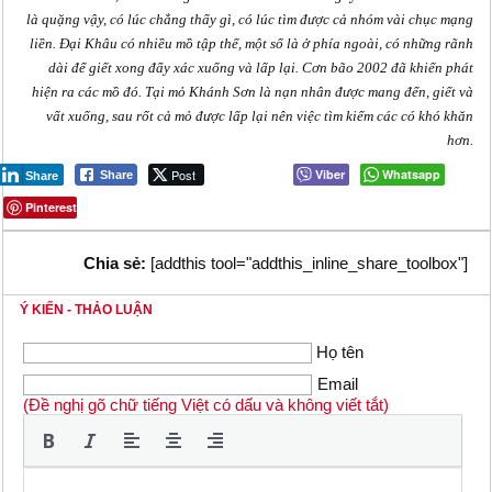
là quặng vậy, có lúc chẳng thấy gì, có lúc tìm được cả nhóm vài chục mạng
liền. Đại Khâu có nhiều mồ tập thể, một số là ở phía ngoài, có những rãnh
dài để giết xong đẩy xác xuống và lấp lại. Cơn bão 2002 đã khiến phát
hiện ra các mồ đó. Tại mỏ Khánh Sơn là nạn nhân được mang đến, giết và
vất xuống, sau rốt cả mỏ được lấp lại nên việc tìm kiếm các có khó khăn
hơn.
Post
Viber
Whatsapp
Share
Share
Pinterest
Chia sẻ:
[addthis tool="addthis_inline_share_toolbox"]
Ý KIẾN - THẢO LUẬN
Họ tên
Email
(Đề nghị gõ chữ tiếng Việt có dấu và không viết tắt)