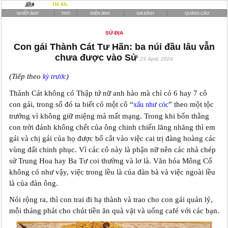
NHIẾP ẢNH
THƠ
ĐIỆN ẢNH
GIA ĐÌNH
QUẢNG CÁO
SỬ-ĐỊA
Con gái Thành Cát Tư Hãn: ba núi đầu lâu vẫn
chưa được vào Sử
23 April, 2024
(Tiếp theo
)
kỳ trước
Thành Cát không có Thập tứ nữ anh hào mà chỉ có 6 hay 7 cô
con gái, trong số đó ta biết có một cô “
” theo một tộc
xấu như cóc
trưởng vì không giữ miệng mà mất mạng. Trong khi bốn thằng
con trời đánh không chết của ông chinh chiến lăng nhăng thì em
gái và chị gái của họ được bố cắt vào việc cai trị đàng hoàng các
vùng đất chinh phục. Vì các cô này là phận nữ nên các nhà chép
sử Trung Hoa hay Ba Tư coi thường và lơ là. Văn hóa Mông Cổ
không có như vậy, việc trong lều là của đàn bà và việc ngoài lều
là của đàn ông.
Nói rộng ra, thì con trai đi hạ thành và trao cho con gái quản lý,
mỗi tháng phát cho chút tiền ăn quà vặt và uống café với các bạn.