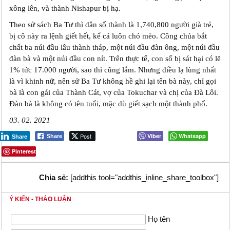
xông lên, và thành Nishapur bị hạ.
Theo sử sách Ba Tư thì dân số thành là 1,740,800 người già trẻ,
bị cô này ra lệnh giết hết, kể cả luôn chó mèo. Công chúa bắt
chất ba núi đầu lâu thành tháp, một núi đầu đàn ông, một núi đầu
đàn bà và một núi đầu con nít. Trên thực tế, con số bị sát hại có lẽ
1% tức 17.000 người, sao thì cũng lắm. Nhưng điều lạ lùng nhất
là vì khinh nữ, nên sử Ba Tư không hề ghi lại tên bà này, chỉ gọi
bà là con gái của Thành Cát, vợ của Tokuchar và chị của Đà Lôi.
Đàn bà là không có tên tuổi, mặc dù giết sạch một thành phố.
03. 02. 2021
Post
Viber
Whatsapp
Share
Share
Pinterest
Chia sẻ:
[addthis tool="addthis_inline_share_toolbox"]
Ý KIẾN - THẢO LUẬN
Họ tên