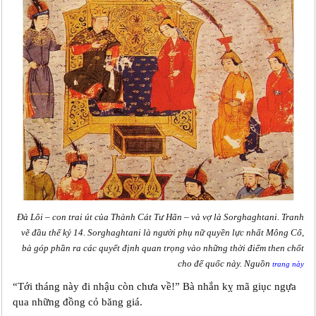
Đà Lôi – con trai út của Thành Cát Tư Hãn – và vợ là Sorghaghtani. Tranh
vẽ đầu thế kỷ 14. Sorghaghtani là người phụ nữ quyền lực nhất Mông Cổ,
bà góp phần ra các quyết định quan trọng vào những thời điểm then chốt
cho đế quốc này. Nguồn
trang này
“Tới tháng này đi nhậu còn chưa về!” Bà nhắn kỵ mã giục ngựa
qua những đồng cỏ băng giá.