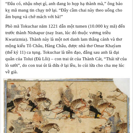
“Đâu có, nhậu nhẹt gì, anh đang lo họp hạ thành mà,” ông bảo
kỵ mã mang tin chạy trở lại. “Đây cầm chai này theo uống cho
ấm bụng và chớ mách với bà!”
Phò mã Tokuchar năm 1221 dẫn một tumen (10.000 kỵ mã) đến
trước thành Nishapur (nay Iran, lúc đó thuộc vương triều
Kwarizmia). Thành này là một nơi danh lam thắng cảnh và thơ
mộng kiểu Tô Châu, Hàng Châu, được nhà thơ Omar Khaýam
(thế kỷ 11) ca tụng. Tokuchar là tiền đạo, đằng sau anh là đại
quân của Tolui (Đà Lôi) – con trai út của Thành Cát, “Thái tử của
lò sưởi”, do con trai út là đứa ở lại lều, lo củi lửa cho cha mẹ lúc
về già.