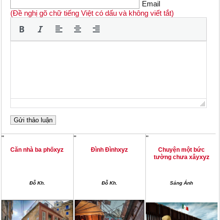
Email
(Đề nghị gõ chữ tiếng Việt có dấu và không viết tắt)
"
"
"
xyz
xyz
Căn nhà ba phố
Đình Đình
Chuyện một bức
xyz
tường chưa xây
Đỗ Kh.
Đỗ Kh.
Sáng Ánh