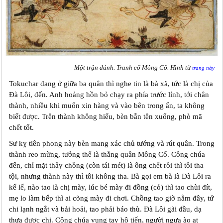
Một trận đánh. Tranh cổ Mông Cổ. Hình từ
trang này
Tokuchar đang ở giữa ba quân thì nghe tin là bà xã, tức là chị của
Đà Lôi, đến. Anh hoảng hồn bỏ chạy ra phía trước lính, tới chân
thành, nhiều khi muốn xin hàng và vào bên trong ẩn, ta không
biết được. Trên thành không hiểu, bèn bắn tên xuống, phò mã
chết tốt.
Sư kỵ tiên phong này bèn mang xác chủ tướng và rút quân. Trong
thành reo mừng, tưởng thế là thắng quân Mông Cổ. Công chúa
đến, chỉ mặt thây chồng (còn tái mét) là ông chết rồi thì tôi tha
tội, nhưng thành này thì tôi không tha. Bà gọi em bà là Đà Lôi ra
kể lể, nào tao là chị mày, lúc bé mày đi đồng (cỏ) thì tao chùi đít,
mẹ lo làm bếp thì ai cõng mày đi chơi. Chồng tao giờ nằm đây, tứ
chi lạnh ngắt và bải hoải, tao phải báo thù. Đà Lôi gãi đầu, dạ
thưa được chị. Công chúa vung tay hô tiến, người ngựa ào ạt