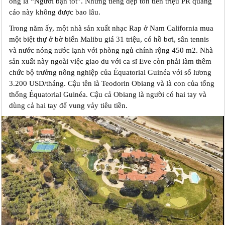
ông là “Người bạn tốt”. Nhưng tiếng đẹp tốn tiền triệu PR quảng
cáo này không được bao lâu.
Trong năm ấy, một nhà sản xuất nhạc Rap ở Nam California mua
một biệt thự ở bờ biển Malibu giá 31 triệu, có hồ bơi, sân tennis
và nước nóng nước lạnh với phòng ngủ chính rộng 450 m2. Nhà
sản xuất này ngoài việc giao du với ca sĩ Eve còn phải làm thêm
chức bộ trưởng nông nghiệp của Équatorial Guinéa với số lương
3.200 USD/tháng. Cậu tên là Teodorin Obiang và là con của tổng
thống Équatorial Guinéa. Cậu cả Obiang là người có hai tay và
dùng cả hai tay để vung vảy tiêu tiền.