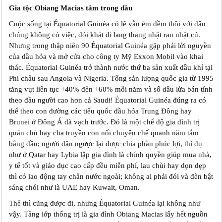
Gia tộc Obiang Macias tắm trong dầu
Cuộc sống tại Équatorial Guinéa có lẽ vẫn êm đềm thôi với dân
chúng không có việc, đói khát đi lang thang nhặt rau nhặt củ.
Nhưng trong thập niên 90 Équatorial Guinéa gặp phải lời nguyền
của dầu hỏa và mở cửa cho công ty Mỹ Exxon Mobil vào khai
thác. Équatorial Guinéa trở thành nước thứ ba sản xuất dầu khí tại
Phi châu sau Angola và Nigeria. Tổng sản lượng quốc gia từ 1995
tăng vụt liên tục +40% đến +60% mỗi năm và số dầu lửa bán tính
theo đầu người cao hơn cả Saudi! Équatorial Guinéa đúng ra có
thể theo con đường các tiểu quốc dầu hỏa Trung Đông hay
Brunei ở Đông Á đã vạch trước. Đó là một chế độ gia đình trị
quân chủ hay cha truyền con nối chuyên chế quanh năm tắm
bằng dầu; người dân ngược lại được chia phần phúc lợi, thí dụ
như ở Qatar hay Lybia lập gia đình là chính quyền giúp mua nhà,
y tế tốt và giáo dục cao cấp đều miễn phí, lau chùi hay dọn dẹp
thì có lao động tay chân nước ngoài; không ai phải đói và đèn bật
sáng chói như là UAE hay Kuwait, Oman.
Thế thì cũng được đi, nhưng Équatorial Guinéa lại không như
vậy. Tầng lớp thống trị là gia đình Obiang Macias lấy hết nguồn