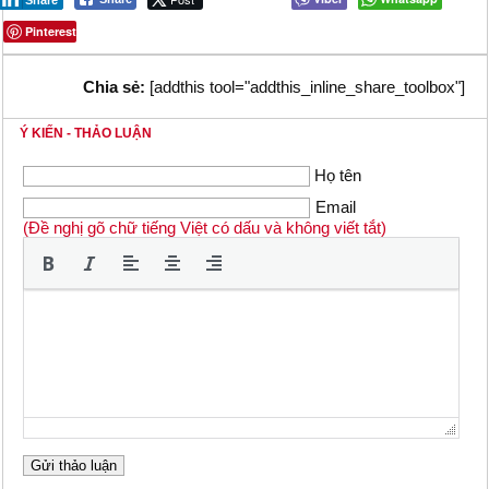
Share
Pinterest
Chia sẻ:
[addthis tool="addthis_inline_share_toolbox"]
Ý KIẾN - THẢO LUẬN
Họ tên
Email
(Đề nghị gõ chữ tiếng Việt có dấu và không viết tắt)