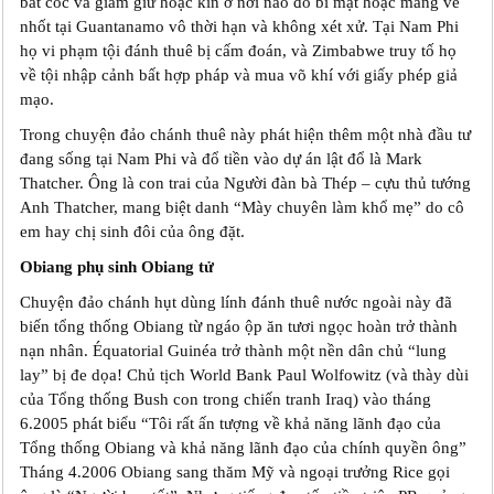
bắt cóc và giam giữ hoặc kín ở nơi nào đó bí mật hoặc mang về
nhốt tại Guantanamo vô thời hạn và không xét xử. Tại Nam Phi
họ vi phạm tội đánh thuê bị cấm đoán, và Zimbabwe truy tố họ
về tội nhập cảnh bất hợp pháp và mua võ khí với giấy phép giả
mạo.
Trong chuyện đảo chánh thuê này phát hiện thêm một nhà đầu tư
đang sống tại Nam Phi và đổ tiền vào dự án lật đổ là Mark
Thatcher. Ông là con trai của Người đàn bà Thép – cựu thủ tướng
Anh Thatcher, mang biệt danh “Mày chuyên làm khổ mẹ” do cô
em hay chị sinh đôi của ông đặt.
Obiang phụ sinh Obiang tử
Chuyện đảo chánh hụt dùng lính đánh thuê nước ngoài này đã
biến tổng thống Obiang từ ngáo ộp ăn tươi ngọc hoàn trở thành
nạn nhân. Équatorial Guinéa trở thành một nền dân chủ “lung
lay” bị đe dọa! Chủ tịch World Bank Paul Wolfowitz (và thày dùi
của Tổng thống Bush con trong chiến tranh Iraq) vào tháng
6.2005 phát biểu “Tôi rất ấn tượng về khả năng lãnh đạo của
Tổng thống Obiang và khả năng lãnh đạo của chính quyền ông”
Tháng 4.2006 Obiang sang thăm Mỹ và ngoại trưởng Rice gọi