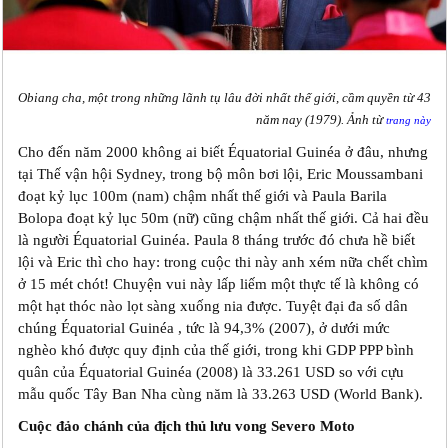
Obiang cha, một trong những lãnh tụ lâu đời nhất thế giới, cầm quyền từ 43
năm nay (1979). Ảnh từ
trang này
Cho đến năm 2000 không ai biết Équatorial Guinéa ở đâu, nhưng
tại Thế vận hội Sydney, trong bộ môn bơi lội, Eric Moussambani
đoạt kỷ lục 100m (nam) chậm nhất thế giới và Paula Barila
Bolopa đoạt kỷ lục 50m (nữ) cũng chậm nhất thế giới. Cả hai đều
là người Équatorial Guinéa. Paula 8 tháng trước đó chưa hề biết
lội và Eric thì cho hay: trong cuộc thi này anh xém nữa chết chìm
ở 15 mét chót! Chuyện vui này lấp liếm một thực tế là không có
một hạt thóc nào lọt sàng xuống nia được. Tuyệt đại đa số dân
chúng Équatorial Guinéa , tức là 94,3% (2007), ở dưới mức
nghèo khó được quy định của thế giới, trong khi GDP PPP bình
quân của Équatorial Guinéa (2008) là 33.261 USD so với cựu
mẫu quốc Tây Ban Nha cùng năm là 33.263 USD (World Bank).
Cuộc đảo chánh của địch thủ lưu vong Severo Moto