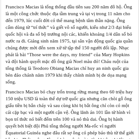
Francisco Macias là tổng thống đầu tiên sau 200 năm đô hộ. Ông
là một công chức thuộc địa tầm trung và tại vị trong 11 năm cho
đến 1979, lúc cuối đời có thể mang bệnh tâm thần nặng. Ông
cấm dùng từ “trí thức” và giết vô số người, kiểu như 2/3 đại biểu
quốc hội và đa số bộ trưởng nội các, khiến khoảng 1/4 dân số bỏ
nước ra đi. Giáng sinh năm 1975, tại sân vận động quốc gia quần
chúng được mời đến xem xử tử tập thể 150 người đối lập. Nhạc
phát là bài “Those were the days, my friend” của Mary Hopkins
và đội hành quyết mặc đồ ông già Noel màu đỏ! Cháu ruột của
tổng thống là Teodoro Obiang Macias chỉ huy an ninh quốc gia
bèn đảo chánh năm 1979 khi thấy chính mình bị đe dọa mạng
sống.
Francisco Macias bỏ chạy trốn trong rừng mang theo 60 triệu hay
150 triệu USD là toàn thể dự trữ quốc gia nhưng căn chòi gỗ ông
giấu tiền bị bắn cháy và sau cùng khi bị bắt ông chỉ còn có một
cái cặp bạc và một người cận vệ. Ông lãnh án 101 lần tử hình vì
bọn trí thức nó biết đếm trên 100 và nó thù dai. Ông bị hành
quyết bởi biệt đội Phủ tổng thống người Ma-rốc vì người
Équatorial Guinéa nghe đâu rất sợ ông có phép báo thù từ thế giới