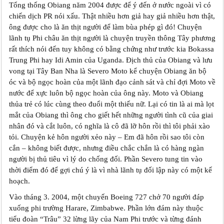
Tổng thống Obiang năm 2004 được để ý đến ở nước ngoài vì có
chiến dịch PR nói xấu. Thật nhiều hơn giả hay giả nhiều hơn thật,
ông được cho là ăn thịt người để làm bùa phép gì đó! Chuyện
lãnh tụ Phi châu ăn thịt người là chuyện truyền thông Tây phương
rất thích nói đến tuy không có bằng chứng như trước kia Bokassa
Trung Phi hay Idi Amin của Uganda. Địch thủ của Obiang và lưu
vong tại Tây Ban Nha là Severo Moto kể chuyện Obiang ăn bộ
óc và bộ ngọc hoàn của một lãnh đạo cảnh sát và chỉ đợi Moto về
nước để xực luôn bộ ngọc hoàn của ông này. Moto và Obiang
thủa trẻ có lúc cùng theo đuổi một thiếu nữ. Lại có tin là ai mà lọt
mắt của Obiang thì ông cho giết hết những người tình cũ của giai
nhân đó và cắt luôn, có nghĩa là cô đã lỡ hôn rồi thì tôi phải xào
tỏi. Chuyện kẻ hôn người xẻo này – Em đã hôn rồi sao tôi còn
cắn – không biết được, nhưng điều chắc chắn là có hàng ngàn
người bị thủ tiêu vì lý do chống đối. Phần Severo tung tin vào
thời điểm đó để gợi chú ý là vì nhà lãnh tụ đối lập này có một kế
hoạch.
Vào tháng 3. 2004, một chuyến Boeing 727 chở 70 người đáp
xuống phi trường Harare, Zimbabwe. Phần lớn đám này thuộc
tiểu đoàn “Trâu” 32 lừng lãy của Nam Phi trước và từng đánh