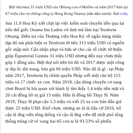
Biệt thư mua 31 triệu USD của Obiang con ở Malibu và năm 2017 bán lại
67 triệu cho vợ chồng công ty Hong Kong Vitasoy (sữa đậu nành). Ảnh
ở đây
Sau 11.9 Hoa Kỳ xiết chặt lại việc kiểm soát chuyển tiền qua lại
trên thế giới. Osama bin Laden vô tình mà làm hại Teodorin
Obiang. Điều tra của Thượng viện Hoa Kỳ về ngân hàng nhân
dịp đó mà phát hiện ra Teodorin lỡ tiêu 315 triệu USD có nguồn
gốc mập mờ. Cậu nhận phạt và hứa sẽ cho các tổ chức từ thiện
giúp Équatorial Guinéa 31 triệu USD nhưng đến nay chưa thấy
góp 1 đồng nào. Biệt thự nói trên bỏ đó và 2017 được một công
ty địa ốc tân trang, bán giá 66 triệu USD. Nào đã là gì : tại Pháp
năm 2017, Teodorin bị chính quyền Pháp xiết một căn hộ 115
triệu và 17 chiếc xe con. Năm 2018, cậu dùng chuyên cơ sang
chơi Brazil bị hải quan xét hành lý tìm thấy 1,4 triệu tiền mặt và
20 cái đồng hồ trị giá 15 triệu. Hẳn là đồng hồ Thụy Sĩ. Năm
2019, Thụy Sĩ phạt cậu 1,5 triệu và xiết 25 xe con bán đấu giá
được 25 triệu USD. Khổ chưa, nhưng an ủi là bầu cử 2016, bố
cậu là ứng viên tổng thống và cậu là ứng viên đệ nhất phó tổng
thống trúng cử vẻ vang hai bố con ta là 93.53% số phiếu.