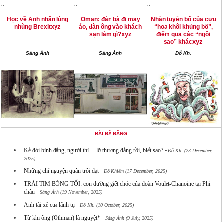
"
"
"
Học về Anh nhân lùng
Oman: đàn bà đi may
Nhân tuyên bố của cựu
xyz
nhùng Brexit
áo, đàn ông vào khách
“hoa khôi khủng bố”,
xyz
sạn làm gì?
điểm qua các “ngôi
xyz
sao” khác
Sáng Ánh
Sáng Ánh
Đỗ Kh.
BÀI ĐÃ ĐĂNG
-
Kẻ đòi bình đẳng, người thì… lỡ thượng đẳng rồi, biết sao?
Đỗ Kh. (23 December,
2025)
-
Những chí nguyện quân trôi dạt
Đỗ Khiêm (17 December, 2025)
TRÁI TIM BÓNG TỐI: con đường giết chóc của đoàn Voulet-Chanoine tại Phi
-
châu
Sáng Ánh (19 November, 2025)
-
Anh tài xế của lãnh tụ
Đỗ Kh. (10 October, 2025)
-
Từ khi ông (Othman) là nguyệt*
Sáng Ánh (9 July, 2025)