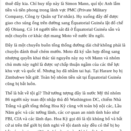
thuê đây kia. Chỉ huy tốp này là Simon Mann, quí tộc Anh lắm
tiền và tiên phong trong lãnh vực PMC (Private Military
Company, Công ty Quân sự Tư nhân). Họ xuống đây để được
giao cho súng ống trên đường sang Équatorial Guinéa lật đổ chế
độ Obiang. Có 14 người tiền sát đã ở Équatorial Guinéa sẵn và
một chuyên cơ khác đợi mang Moto về nước lên ngôi.
Đây là một chuyến buôn tổng thống đường dài chứ không phải là
chuyện đánh thuê chém mướn. Moto đã ký‎ sẵn hợp đồng sang
nhượng quyền khai thác tài nguyên này nọ với Mann và nhóm
chủ mưu này nghĩ là được sự chấp thuận ngầm của các thế lực
khu vực và quốc tế. Nhưng họ đã nhầm tai hại. Tại Harare họ bị
Zimbabwe bắt giữ. Toàn bộ nhóm tiền sát tại Équatorial Guinéa
cũng bị bắt luôn.
Thế là bắt về tội gì? Thử tưởng tượng đây là nước Mỹ thì nhóm
86 người này toan đột nhập thủ đô Washington DC, chiếm Nhà
Trắng và giết tổng thống Hoa Kỳ cùng với toàn bộ nội các, Lầu
Năm góc và các tướng lãnh, các cơ quan an ninh tình báo như
FBI, CIA và các lãnh đạo. Hoa Kỳ gọi đó là tội khủng bố và bất
cứ ai trên thế giới bị tình nghi về tội danh này đều có thể bị họ