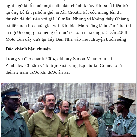
nghi ngờ là tổ chức một cuộc đảo chánh khác. Khi xuất hiện trở
lại ông kể là bị nhóm giết mướn Croatia bắt cóc mang lên du
thuyền để thủ tiêu với giá 10 triệu. Nhưng vì không thấy Obiang
trả tiền nên họ chưa giết vội. Khi biết Moto từng là tu sĩ mà họ thì
là người công giáo nên giết mướn Croatia thả ông ra! Đến 2008
Moto còn dây dưa tại Tây Ban Nha vào một chuyện buôn súng.
Đảo chánh hậu chuyện
Trong vụ đảo chánh 2004, chỉ huy Simon Mann ở tù tại
Zimbabwe 3 năm và bị trục xuất sang Équatorial Guinéa ở tù
thêm 2 năm trước khi được ân xá.