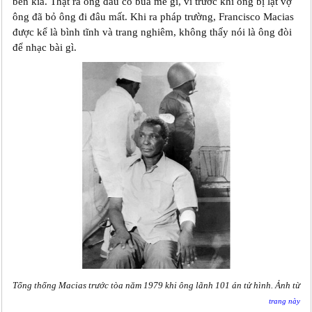
bên kia. Thật ra ông đâu có bùa mê gì, vì trước khi ông bị lật vợ
ông đã bỏ ông đi đâu mất. Khi ra pháp trường, Francisco Macias
được kể là bình tĩnh và trang nghiêm, không thấy nói là ông đòi
để nhạc bài gì.
Tổng thống Macias trước tòa năm 1979 khi ông lãnh 101 án tử hình. Ảnh từ
trang này