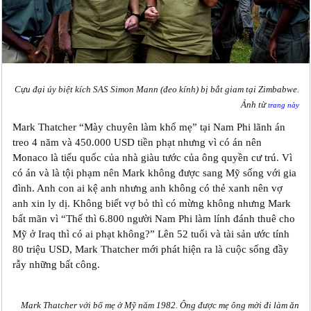
Cựu đại úy biệt kích SAS Simon Mann (đeo kính) bị bắt giam tại Zimbabwe.
Ảnh từ
trang này
Mark Thatcher “Mày chuyên làm khổ mẹ” tại Nam Phi lãnh án
treo 4 năm và 450.000 USD tiền phạt nhưng vì có án nên
Monaco là tiểu quốc của nhà giàu tước của ông quyền cư trú. Vì
có án và là tội phạm nên Mark không được sang Mỹ sống với gia
đình. Anh con ai kệ anh nhưng anh không có thẻ xanh nên vợ
anh xin ly dị. Không biết vợ bỏ thì có mừng không nhưng Mark
bất mãn vì “Thế thì 6.800 người Nam Phi làm lính đánh thuê cho
Mỹ ở Iraq thì có ai phạt không?” Lên 52 tuổi và tài sản ước tính
80 triệu USD, Mark Thatcher mới phát hiện ra là cuộc sống đầy
rẫy những bất công.
Mark Thatcher với bố mẹ ở Mỹ năm 1982. Ông được mẹ ông mời đi làm ăn