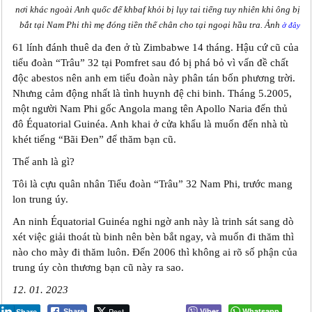
nơi khác ngoài Anh quốc để khbaf khỏi bị lụy tai tiếng tuy nhiên khi ông bị
bắt tại Nam Phi thì mẹ đóng tiền thế chân cho tại ngoại hầu tra. Ảnh
ở đây
61 lính đánh thuê da đen ở tù Zimbabwe 14 tháng. Hậu cứ cũ của
tiểu đoàn “Trâu” 32 tại Pomfret sau đó bị phá bỏ vì vấn đề chất
độc abestos nên anh em tiểu đoàn này phân tán bốn phương trời.
Nhưng cảm động nhất là tình huynh đệ chi binh. Tháng 5.2005,
một người Nam Phi gốc Angola mang tên Apollo Naria đến thủ
đô Équatorial Guinéa. Anh khai ở cửa khẩu là muốn đến nhà tù
khét tiếng “Bãi Đen” để thăm bạn cũ.
Thế anh là gì?
Tôi là cựu quân nhân Tiểu đoàn “Trâu” 32 Nam Phi, trước mang
lon trung úy.
An ninh Équatorial Guinéa nghi ngờ anh này là trinh sát sang dò
xét việc giải thoát tù binh nên bèn bắt ngay, và muốn đi thăm thì
nào cho mày đi thăm luôn. Đến 2006 thì không ai rõ số phận của
trung úy còn thương bạn cũ này ra sao.
12. 01. 2023
Post
Viber
Whatsapp
Share