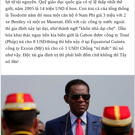
lợi từ tài nguyên. Quỹ giáo dục quốc gia có tỷ lệ thấp nhất thế
giới, năm 2005 là 14 triệu USD tí hon. Con trai cả của tổng thống
là Teodorin năm đó mua một căn hộ ở Nam Phi giá 3 triệu với 2
xe Bentley và một xe Maserati. Đối với các công ty nước ngoài
thì gia đình này lại dại, như thành ngữ “khôn nhà dại chợ”. Dầu
hỏa khai thác ngay bên kia biên giới là Gabon được công ty Total
(Pháp) trả cho 8 USD/thùng thì bên này ở tại Équatorial Guinéa
công ty Exxon (Mỹ) trả cho có 3 USD! Chống “trí thức” thì nó
như vậy. Độc tài gia đình trị thì phải biết đếm chứ không thì Tây
nó lừa!