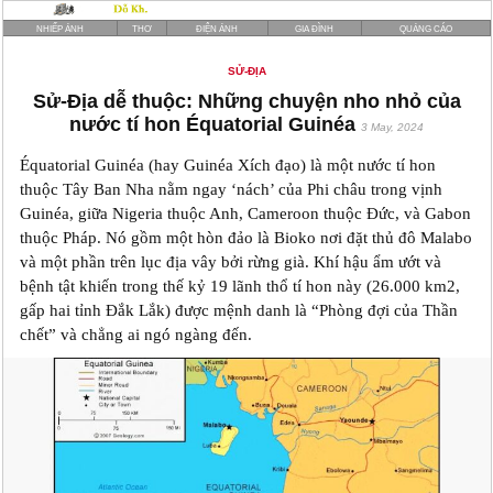
NHIẾP ẢNH
THƠ
ĐIỆN ẢNH
GIA ĐÌNH
QUẢNG CÁO
SỬ-ĐỊA
Sử-Địa dễ thuộc: Những chuyện nho nhỏ của
nước tí hon Équatorial Guinéa
3 May, 2024
Équatorial Guinéa (hay Guinéa Xích đạo) là một nước tí hon
thuộc Tây Ban Nha nằm ngay ‘nách’ của Phi châu trong vịnh
Guinéa, giữa Nigeria thuộc Anh, Cameroon thuộc Đức, và Gabon
thuộc Pháp. Nó gồm một hòn đảo là Bioko nơi đặt thủ đô Malabo
và một phần trên lục địa vây bởi rừng già. Khí hậu ẩm ướt và
bệnh tật khiến trong thế kỷ 19 lãnh thổ tí hon này (26.000 km2,
gấp hai tỉnh Đắk Lắk) được mệnh danh là “Phòng đợi của Thần
chết” và chẳng ai ngó ngàng đến.