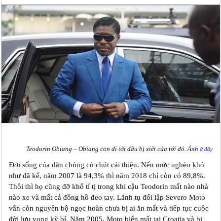
Teodorin Obiang – Obiang con đi tới đâu bị xiết của tới đó. Ảnh
ở đây
Đời sống của dân chúng có chút cải thiện. Nếu mức nghèo khó
như đã kể, năm 2007 là 94,3% thì năm 2018 chỉ còn có 89,8%.
Thôi thì họ cũng đỡ khổ tí tị trong khi cậu Teodorin mất nào nhà
nào xe và mất cả đồng hồ đeo tay. Lãnh tụ đối lập Severo Moto
vẫn còn nguyên bộ ngọc hoàn chưa bị ai ăn mất và tiếp tục cuộc
đời lưu vong kỳ bí. Năm 2005, Moto biến mất tại Croatia và bị