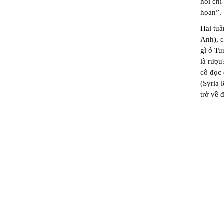
hỏi chi
hoan”.
Hai tuầ
Anh), c
gì ở T
là rượu
cô đọc
(Syria 
trở về 