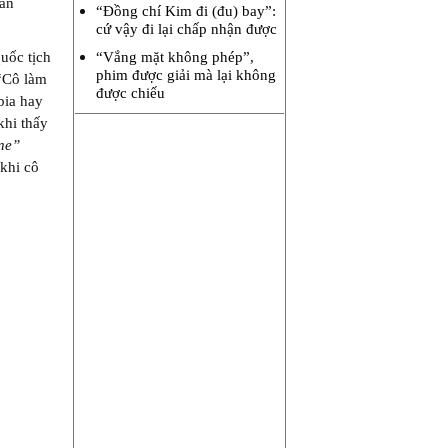
hân
“Đồng chí Kim đi (đu) bay”:
cứ vậy đi lại chấp nhận được
“Vắng mặt không phép”,
uốc tịch
phim được giải mà lại không
 “Cô làm
được chiếu
bia hay
khi thấy
ine”
 khi cô