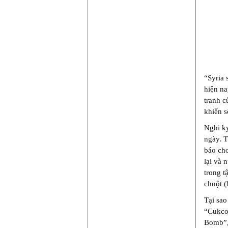
“Syria 
hiện na
tranh c
khiến s
Nghi kỵ
ngày. T
báo cho
lại và 
trong t
chuột (
Tại sao
“Cukco
Bomb”, 