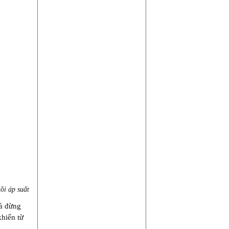
ồi áp suất
à đừng
khiển từ