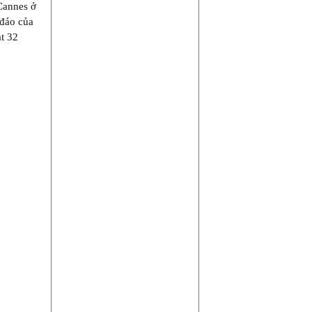
Cannes ở
 đáo của
ạt 32