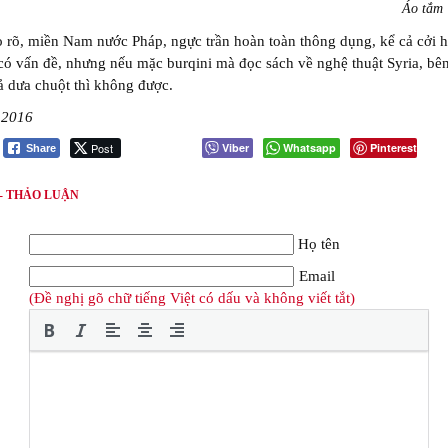
Áo tắm 
 rõ, miền Nam nước Pháp, ngực trần hoàn toàn thông dụng, kể cả cởi h
ó vấn đề, nhưng nếu mặc burqini mà đọc sách về nghệ thuật Syria, bê
 dưa chuột thì không được.
 2016
Post
Viber
Whatsapp
Pinterest
Share
 - THẢO LUẬN
Họ tên
Email
(Đề nghị gõ chữ tiếng Việt có dấu và không viết tắt)