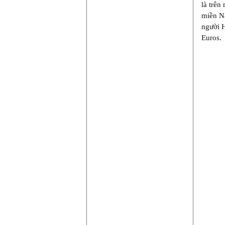
là trên
miền Na
người H
Euros.