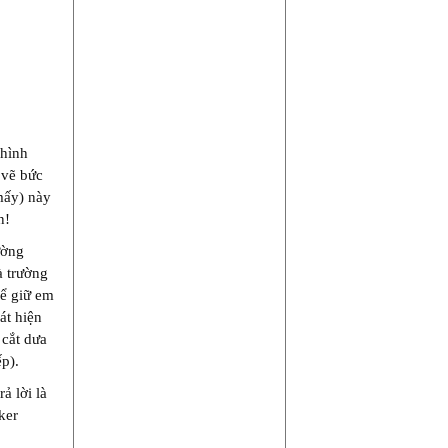
 hình
 vẽ bức
mấy) này
n!
ường
à trường
hể giữ em
át hiện
 cắt dưa
p).
ả lời là
ker