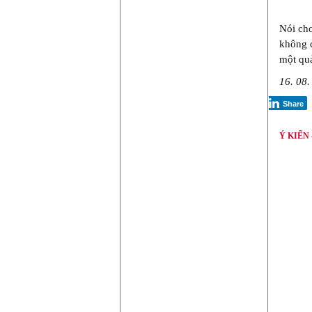
Nói cho
không c
một quả
16. 08.
Share
Ý KIẾN