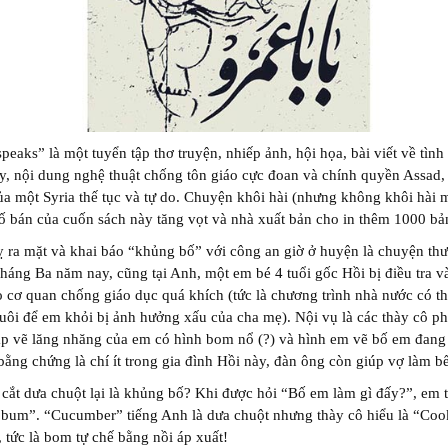
speaks” là một tuyển tập thơ truyện, nhiếp ảnh, hội họa, bài viết về tình
y, nội dung nghệ thuật chống tôn giáo cực đoan và chính quyền Assad,
ủa một Syria thế tục và tự do. Chuyện khôi hài (nhưng không khôi hài 
ố bán của cuốn sách này tăng vọt và nhà xuất bản cho in thêm 1000 bả
 ra mặt và khai báo “khủng bố” với công an giờ ở huyện là chuyện th
háng Ba năm nay, cũng tại Anh, một em bé 4 tuổi gốc Hồi bị điều tra v
 cơ quan chống giáo dục quá khích (tức là chương trình nhà nước có t
nuôi để em khỏi bị ảnh hưởng xấu của cha mẹ). Nội vụ là các thày cô ph
ập vẽ lăng nhăng của em có hình bom nổ (?) và hình em vẽ bố em đang
bằng chứng là chí ít trong gia đình Hồi này, đàn ông còn giúp vợ làm bế
 cắt dưa chuột lại là khủng bố? Khi được hỏi “Bố em làm gì đấy?”, em tr
bum”. “Cucumber” tiếng Anh là dưa chuột nhưng thày cô hiểu là “Coo
tức là bom tự chế bằng nồi áp xuất!