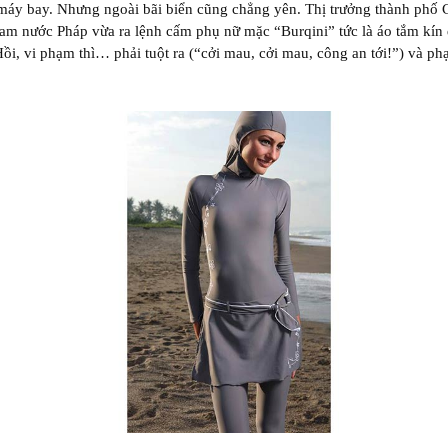
 máy bay. Nhưng ngoài bãi biển cũng chẳng yên. Thị trưởng thành phố 
m nước Pháp vừa ra lệnh cấm phụ nữ mặc “Burqini” tức là áo tắm kín
ồi, vi phạm thì… phải tuột ra (“cởi mau, cởi mau, công an tới!”) và ph