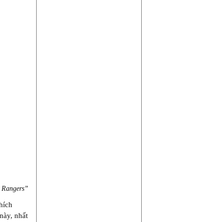
 Rangers”
hích
này, nhất