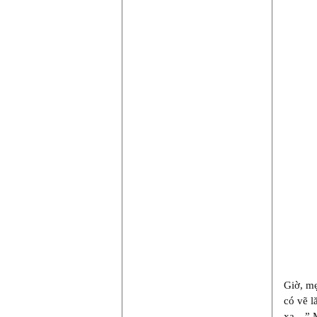
Giờ, m
có vẽ l
xa…” M