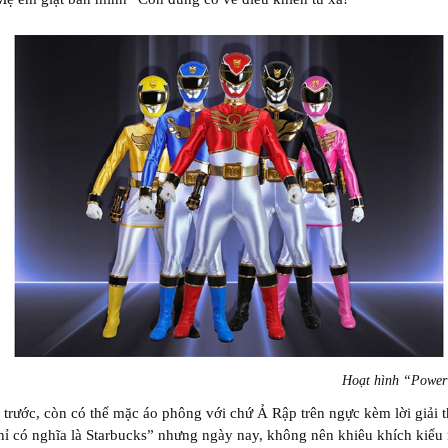
Hoạt hình “Power
trước, còn có thể mặc áo phông với chứ Ả Rập trên ngực kèm lời giải t
ỉ có nghĩa là Starbucks” nhưng ngày nay, không nên khiêu khích kiểu 