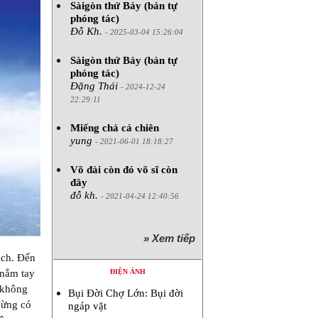
Sàigòn thứ Bảy (bản tự
phóng tác)
Đỗ Kh.
- 2025-03-04 15:26:04
Sàigòn thứ Bảy (bản tự
phóng tác)
Đặng Thái
- 2024-12-24
22:29:11
Miếng chả cá chiên
yung
- 2021-06-01 18:18:27
Võ đài còn đó võ sĩ còn
đây
đỗ kh.
- 2021-04-24 12:40:56
» Xem tiếp
ách. Đến
ĐIỆN ẢNH
 nắm tay
 (không
Bụi Đời Chợ Lớn: Bụi đời
 đừng có
ngáp vặt