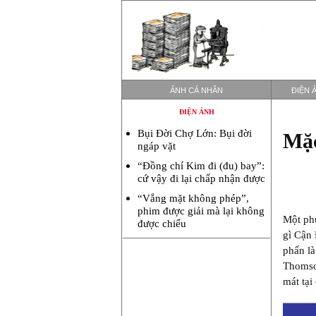
ẢNH CÁ NHÂN
ĐIỆN 
ĐIỆN ẢNH
Bụi Đời Chợ Lớn: Bụi đời
Mặc
ngáp vặt
“Đồng chí Kim đi (đu) bay”:
cứ vậy đi lại chấp nhận được
“Vắng mặt không phép”,
phim được giải mà lại không
Một phụ
được chiếu
gì Cận 
phấn là
Thomson
mát tại