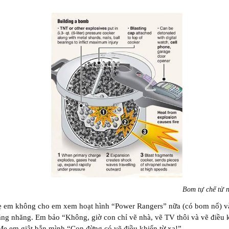
Bom tự chế từ n
ẹ em không cho em xem hoạt hình “Power Rangers” nữa (có bom nổ) v
ăng nhăng. Em bảo “Không, giờ con chỉ vẽ nhà, vẽ TV thôi và vẽ điều 
ẹ em giật bắn mình “Con đừng có vẽ điều khiển từ xa!”