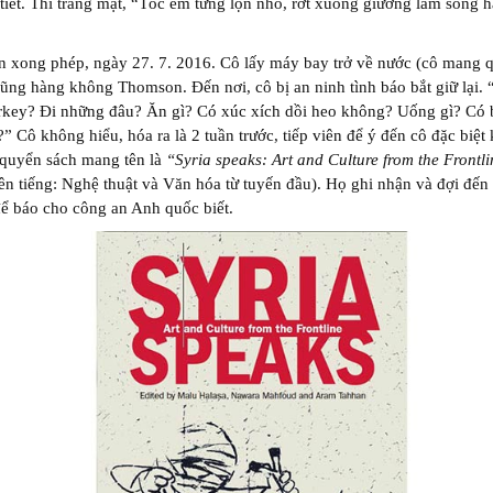
 tiết. Thì trăng mật, “Tóc em từng lọn nhỏ, rớt xuống giường làm sóng 
n xong phép, ngày 27. 7. 2016. Cô lấy máy bay trở về nước (cô mang q
ũng hàng không Thomson. Đến nơi, cô bị an ninh tình báo bắt giữ lại.
urkey? Đi những đâu? Ăn gì? Có xúc xích dồi heo không? Uống gì? Có 
?” Cô không hiểu, hóa ra là 2 tuần trước, tiếp viên để ‎ý đến cô đặc biệt 
 quyển sách mang tên là
“Syria speaks: Art and Culture from the Frontl
lên tiếng: Nghệ thuật và Văn hóa từ tuyến đầu). Họ ghi nhận và đợi đến
để báo cho công an Anh quốc biết.