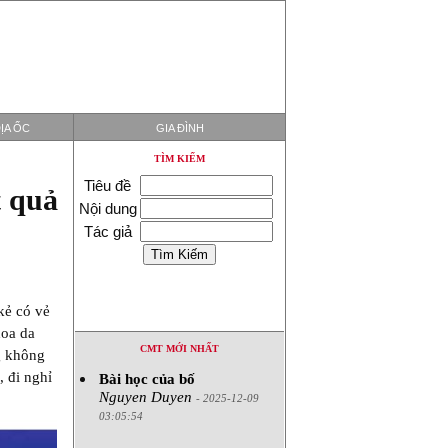
ỊA ỐC
GIA ĐÌNH
TÌM KIẾM
Tiêu đề
t quả
Nội dung
Tác giả
kẻ có vẻ
hoa da
CMT MỚI NHẤT
g không
 đi nghỉ
Bài học của bố
Nguyen Duyen
- 2025-12-09
03:05:54