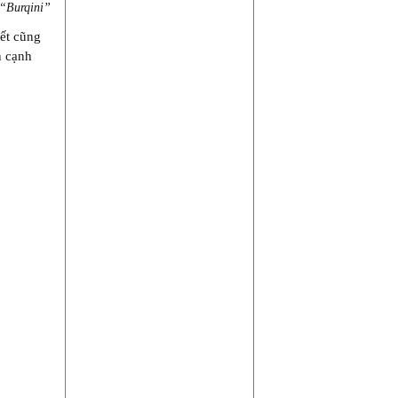
“Burqini”
ết cũng
n cạnh