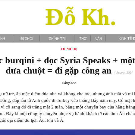
ẢNH
ĐI CHƠI
CHÍNH TRỊ
THƠ
VĂN
KINH TẾ-Đ
CHÍNH TRỊ
 burqini + đọc Syria Speaks + mộ
dưa chuột = đi gặp công an
4 August, 2024
Sáng Ánh
 nữ trẻ, ăn mặc diêm dúa nhe và không che tóc, nhưng ánh mắt và mi 
Đông, đáp tàu từ Anh quốc đi Turkey vào tháng Bảy năm nay. Cô mặt 
 vì cô sang đó đi trăng mật 2 tuần, bằng một chuyến bay của hãng hàn
. Đây là một công ty chuyên phục vụ hành khách từ các tỉnh Âu châu,
 các địa điểm du lịch Âu, Phi và Á.