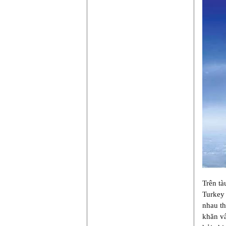
Trên tà
Turkey 
nhau th
khăn vấ