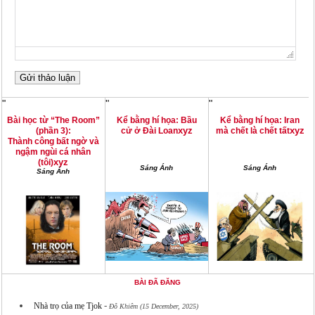
"
"
"
Bài học từ “The Room”
Kể bằng hí họa: Bầu
Kể bằng hí họa: Iran
xyz
xyz
(phần 3):
cử ở Đài Loan
mà chết là chết tất
Thành công bất ngờ và
ngậm ngùi cá nhân
xyz
(tôi)
Sáng Ánh
Sáng Ánh
Sáng Ánh
BÀI ĐÃ ĐĂNG
-
Nhà trọ của mẹ Tjok
Đỗ Khiêm (15 December, 2025)