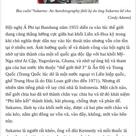
Bìa cuốn“Sukarno: An Autobiography (hồi ký do ông Sukarno kể cho
Cindy Adams)
Hội nghị Á Phi tại Bandung năm 1955 diễn ra vào lúc thế giới
đang căng thẳng lưỡng cực giữa hai khối Liên xô-Hoa kỳ trong
khi chủ nghĩa thực dân tuy vào lúc thoái trào nhưng vẫn còn tồn
tại ở nhiều nơi. Ảnh hưởng quốc tế và thành công của hội nghị là
nhờ sự tán thành của một số quốc gia độc lập với hai khối Mỹ-
Nga như Ai Cập, Yugoslavia, Ghana, và nhờ sự ủng hộ và tham
gia của hai nước lớn thuộc “thế giới thứ 3” là Ấn Độ và Trung
Quốc (Trung Quốc lúc đó là một nước ngoại vi Liên hiệp quốc,
ghế Trung Hoa là do Đài Loan giữ cho đến 1971). Nhưng dĩ
nhiên tăm tiếng phải về tay chủ nhà là Indonesia. Một cách nào,
thế giới chia hai đã trở thành chân vạc chia ba và từ đó khái niệm
“Phi liên kết” thành hình, bài phong, chống thực và phản đế.
Sukarno, lãnh tụ của khối mới này, được cả hai phe mời chào và
níu kéo, nắm ghi đông xe vồn vã, vào đây, không, mời vào bên
này.
Sukarno là người rất khéo, ông vỗ đùi Kennedy và mồi thuốc lá