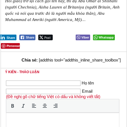
Hồi giáo) trở lại cách gọi tên này, thí dụ Abu Omar al Shishani
(người Chechnia), Aisha Lauren al Britaniya (người Britain, Anh
quốc và nói qua trước đó là người mẫu khỏa thân), Abu
Muhammad al Amriki (người America, Mỹ)…
Post
Viber
Whatsapp
Share
Share
Pinterest
Chia sẻ:
[addthis tool="addthis_inline_share_toolbox"]
Ý KIẾN - THẢO LUẬN
Họ tên
Email
(Đề nghị gõ chữ tiếng Việt có dấu và không viết tắt)