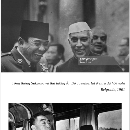
Tổng thống Sukarno và thủ tướng Ấn Độ Jawaharlal Nehru dự hội nghị
Belgrade, 1961