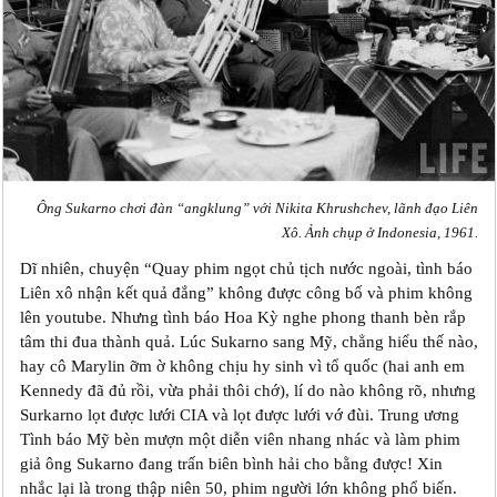
Ông Sukarno chơi đàn “angklung” với Nikita Khrushchev, lãnh đạo Liên
Xô. Ảnh chụp ở Indonesia, 1961.
Dĩ nhiên, chuyện “Quay phim ngọt chủ tịch nước ngoài, tình báo
Liên xô nhận kết quả đắng” không được công bố và phim không
lên youtube. Nhưng tình báo Hoa Kỳ nghe phong thanh bèn rắp
tâm thi đua thành quả. Lúc Sukarno sang Mỹ, chẳng hiểu thế nào,
hay cô Marylin ỡm ờ không chịu hy sinh vì tổ quốc (hai anh em
Kennedy đã đủ rồi, vừa phải thôi chớ), l‎í do nào không rõ, nhưng
Surkarno lọt được lưới CIA và lọt được lưới vớ đùi. Trung ương
Tình báo Mỹ bèn mượn một diễn viên nhang nhác và làm phim
giả ông Sukarno đang trấn biên bình hải cho bằng được! Xin
nhắc lại là trong thập niên 50, phim người lớn không phổ biến.