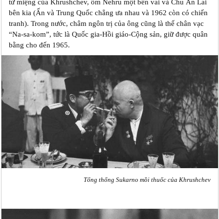
từ miệng của Khrushchev, ôm Nehru một bên vai và Chu Ân Lai
bên kia (Ấn và Trung Quốc chẳng ưa nhau và 1962 còn có chiến
tranh). Trong nước, châm ngôn trị của ông cũng là thế chân vạc
“Na-sa-kom”, tức là Quốc gia-Hồi giáo-Cộng sản, giữ được quân
bằng cho đến 1965.
Tổng thống Sukarno mồi thuốc của Khrushchev