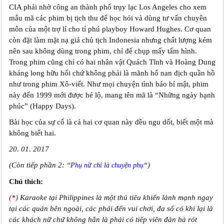
CIA phải nhờ công an thành phố trụy lạc Los Angeles cho xem
mẫu mã các phim bị tịch thu để học hỏi và dùng tư vấn chuyên
môn của một trợ lí cho tỉ phú playboy Howard Hughes. Cơ quan
còn đặt làm mặt nạ giả chủ tịch Indonesia nhưng chất lượng kém
nên sau không dùng trong phim, chỉ để chụp mấy tấm hình.
Trong phim cũng chỉ có hai nhân vật Quách Tĩnh và Hoàng Dung
kháng long hữu hối chứ không phải là mãnh hổ nan địch quần hồ
như trong phim Xô-viết. Như mọi chuyện tình báo bí mật, phim
này đến 1999 mới được hé lộ, mang tên mã là “Những ngày hạnh
phúc” (Happy Days).
Bài học của sự cố là cả hai cơ quan này đều ngu dốt, biết một mà
không biết hai.
20. 01. 2017
(Còn tiếp phần 2: “
“)
Phụ nữ chỉ là chuyện phụ
Chú thích:
(*)
Karaoke tại Philippines là một thú tiêu khiển lành mạnh ngay
tại các quán bên ngoài, các phái đến vui chơi, đa số có khi lại là
các khách nữ chứ không hẳn là phải có tiếp viên đàn bà rót