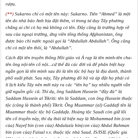
rượu.
(**)
Sukarno chỉ có một tên này: Sukarno. Ttên “Ahmed” là một
tên do nhà báo Anh bịa đặt thêm, vì trong tư duy Tây phương
chẳng ai chỉ có họ mà không có tên. Đây cũng là trường hợp về
sau của ngoại trưởng, ứng viên tổng thống Afghanistan, ông
được báo chí nước ngoài gọi là “Abdullah Abdullah”. Ông cũng
chỉ có một tên thôi, là “Abdullah”.
Cách đặt tên truyền thống Hồi giáo và Ả rạp là tên mình-tên cha-
tên ông nội-tên cố nội…cứ thế đủ các đời và để phân biệt hay
ngắn gọn là tên mình sau đó là tên tộc bộ hay là địa danh, thành
phố xuất phát. Sau này, Tây phương đô hộ và áp đặt họ phải có
lí lịch kiểu Tây nên mới nảy ra các “tên họ” tuy nhiều người vẫn
giữ nguồn gốc cũ. Thí dụ, ông Saddam Hussein “đầy đủ” là
Saddam Hussein al Tikriti: tên là Saddam, con ông Hussein thuộc
tộc (cũng là thành phố) Tikrit. Ông Muammar (al) Gaddafi tên là
Muammar thuộc tộc bộ Gaddafa. Hoàng tộc Saudi còn giữ lối
tên cổ truyền này, thí dụ thái tử hiện nay là Mohammad bin (con
của) Nayef bin (con của) Abdulaziz bin(con của) Abdul Rahman
bin (con của) Faisal v.v. thuộc tộc nhà Saud. IS/ISIL (Quốc gia