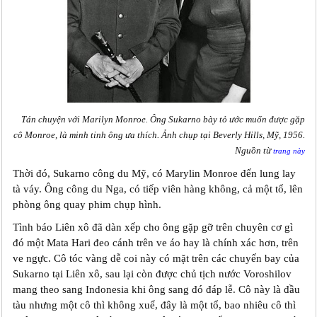
Tán chuyện với Marilyn Monroe. Ông Sukarno bày tỏ ước muốn được gặp
cô Monroe, là minh tinh ông ưa thích. Ảnh chụp tại Beverly Hills, Mỹ, 1956.
Nguồn từ
trang này
Thời đó, Sukarno công du Mỹ, có Marylin Monroe đến lung lay
tà váy. Ông công du Nga, có tiếp viên hàng không, cả một tổ, lên
phòng ông quay phim chụp hình.
Tình báo Liên xô đã dàn xếp cho ông gặp gỡ trên chuyên cơ gì
đó một Mata Hari đeo cánh trên ve áo hay là chính xác hơn, trên
ve ngực. Cô tóc vàng dễ coi này có mặt trên các chuyến bay của
Sukarno tại Liên xô, sau lại còn được chủ tịch nước Voroshilov
mang theo sang Indonesia khi ông sang đó đáp lễ. Cô này là đầu
tàu nhưng một cô thì không xuể, đây là một tổ, bao nhiêu cô thì