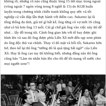
không rõ, nhưng cô nào cũng thuộc lòng 15 tiết mục trong ngoài
(vòng ngoài 7 ngón vòng trong 8 nghề là 15) do KGB huấn
luyện trong chương trình chiến tranh không quy ước và tốt
nghiệp cả vấn đáp lẫn thực hành với điểm cao. Sukarno lại là
tổng thống đa tình, già trẻ gì bất kể, ông từng có vợ mới 16 cũng
như có bà hơn ông 13 tuổi. Cái gì chứ gài ông vào việc này thì dễ
như… lấy đồ trong túi. Cảnh ông giao lưu với tổ bay được ghi
hình lén và sau đó ông được phía Liên Xô mời đến rạp xem phim
do ông độc thủ vai chính. Thay vì đỏ mặt và bối rối, Sukarno hớn
hở, theo kể lại thì ông “tưởng đó là quà tặng bất ngờ” của Liên
Xô. Hay là ông cao tay thì không biết, nhưng đằng nào thì ông
cũng bảo “Làm ơn nhân bản lên cho tôi để tôi mang về nước cho
mọi người xem”!