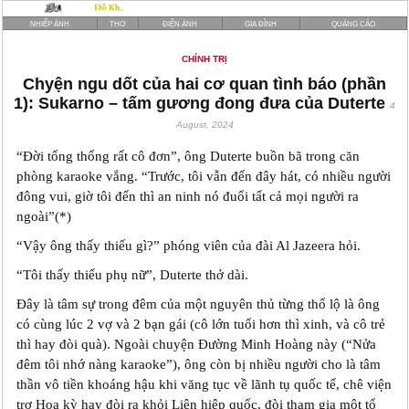
NHIẾP ẢNH
THƠ
ĐIỆN ẢNH
GIA ĐÌNH
QUẢNG CÁO
CHÍNH TRỊ
Chyện ngu dốt của hai cơ quan tình báo (phần
1): Sukarno – tấm gương đong đưa của Duterte
4
August, 2024
“Đời tổng thống rất cô đơn”, ông Duterte buồn bã trong căn
phòng karaoke vắng. “Trước, tôi vẫn đến đây hát, có nhiều người
đông vui, giờ tôi đến thì an ninh nó đuổi tất cả mọi người ra
ngoài”(*)
“Vậy ông thấy thiếu gì?” phóng viên của đài Al Jazeera hỏi.
“Tôi thấy thiếu phụ nữ”, Duterte thở dài.
Đây là tâm sự trong đêm của một nguyên thủ từng thổ lộ là ông
có cùng lúc 2 vợ và 2 bạn gái (cô lớn tuổi hơn thì xinh, và cô trẻ
thì hay đòi quà). Ngoài chuyện Đường Minh Hoàng này (“Nửa
đêm tôi nhớ nàng karaoke”), ông còn bị nhiều người cho là tâm
thần vô tiền khoáng hậu khi văng tục về lãnh tụ quốc tế, chê viện
trợ Hoa kỳ hay đòi ra khỏi Liên hiệp quốc, đòi tham gia một tổ