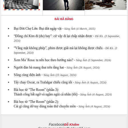
BÀI ĐÃ ĐĂNG
-
Bụi Đời Chợ Lớn: Bụi đời ngáp vặt
Sáng Ánh (4 March, 2025)
-
“Đồng chí Kim đi (đu) bay”: cứ vậy đi lại chấp nhận được
Đỗ Kh. (3 September,
2024)
-
“Vắng mặt không phép”, phim được giải mà lại không được chiếu
Đỗ Kh. (3
September, 2024)
-
Xem Ma’ Rosa: ta nên học theo hướng nào?
Sáng Ánh (3 September, 2024)
-
Người đàn bà mang thai trên tầng hai
Sáng Ánh (26 August, 2024)
-
Sống cùng điện ảnh
Sáng Ánh (23 August, 2024)
-
Tẩy chay Oscar, ra Trafalgar chiếu cũng tốt
Sáng Ánh (4 August, 2024)
Bài học từ “The Room” (phần 3):
-
Thành công bất ngờ và ngậm ngùi cá nhân (tôi)
Sáng Ánh (4 August, 2024)
Bài học từ “The Room” (phần 2):
-
Cái gì cũng dở tuy dùng toàn thứ chuyên môn
Sáng Ánh (4 August, 2024)
Facebook
Đỗ Khiêm