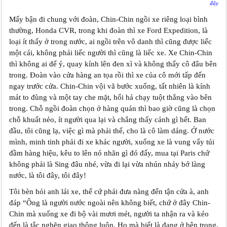
đây
Mấy bận đi chung với đoàn, Chin-Chin ngồi xe riêng loại bình
thường, Honda CVR, trong khi đoàn thì xe Ford Expedition, là
loại ít thấy ở trong nước, ai ngồi trên vô danh thì cũng được liếc
một cái, không phải liếc người thì cũng là liếc xe. Xe Chin-Chin
thì không ai để ý, quay kính lên đen xì và không thấy cô đâu bên
trong. Đoàn vào cửa hàng an tọa rồi thì xe của cô mới tấp đến
ngay trước cửa. Chin-Chin vội vã bước xuống, tất nhiên là kính
mát to đùng và một tay che mặt, hối hả chạy tuột thẳng vào bên
trong. Chỗ ngồi đoàn chọn ở hàng quán thì bao giờ cũng là chọn
chỗ khuất nẻo, ít người qua lại và chẳng thấy cảnh gì hết. Ban
đầu, tôi cũng lạ, việc gì mà phải thế, cho là cô làm dáng. Ở nước
mình, minh tinh phải đi xe khác người, xuống xe là vung vẩy túi
đầm hàng hiệu, kêu to lên nó nhãn gì đó đấy, mua tại Paris chứ
không phải là Sing đâu nhé, vừa đi lại vừa nhún nhảy bớ làng
nước, là tôi đây, tôi đây!
Tôi bèn hỏi anh lái xe, thế cứ phải đưa nàng đến tận cửa à, anh
đáp “Ông là người nước ngoài nên không biết, chứ ở đây Chin-
Chin mà xuống xe đi bộ vài mươi mét, người ta nhận ra và kéo
đến là tắc nghẽn giao thông luôn. Họ mà biết là đang ở bên trong,