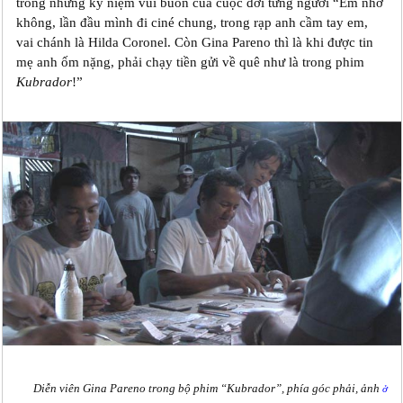
trong những kỷ niệm vui buồn của cuộc đời từng người “Em nhớ
không, lần đầu mình đi ciné chung, trong rạp anh cầm tay em,
vai chánh là Hilda Coronel. Còn Gina Pareno thì là khi được tin
mẹ anh ốm nặng, phải chạy tiền gửi về quê như là trong phim
Kubrador
!”
Diễn viên Gina Pareno trong bộ phim “Kubrador”, phía góc phải, ảnh
ở