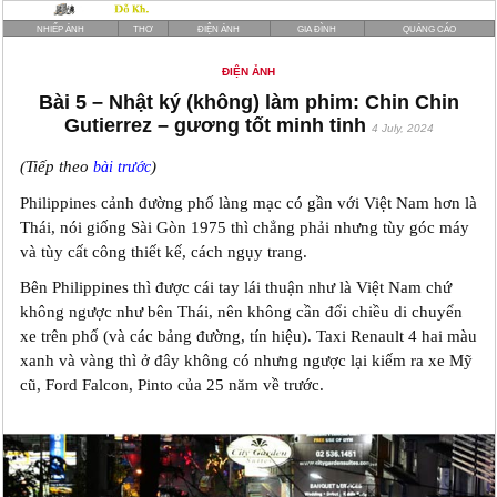
NHIẾP ẢNH
THƠ
ĐIỆN ẢNH
GIA ĐÌNH
QUẢNG CÁO
ĐIỆN ẢNH
Bài 5 – Nhật ký (không) làm phim: Chin Chin
Gutierrez – gương tốt minh tinh
4 July, 2024
(Tiếp theo
)
bài trước
Philippines cảnh đường phố làng mạc có gần với Việt Nam hơn là
Thái, nói giống Sài Gòn 1975 thì chẳng phải nhưng tùy góc máy
và tùy cất công thiết kế, cách ngụy trang.
Bên Philippines thì được cái tay lái thuận như là Việt Nam chứ
không ngược như bên Thái, nên không cần đổi chiều di chuyển
xe trên phố (và các bảng đường, tín hiệu). Taxi Renault 4 hai màu
xanh và vàng thì ở đây không có nhưng ngược lại kiếm ra xe Mỹ
cũ, Ford Falcon, Pinto của 25 năm về trước.