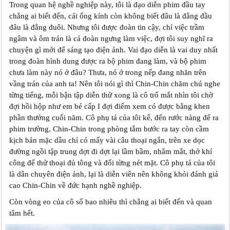
Trong quan hệ nghề nghiệp này, tôi là đạo diễn phim đầu tay
chẳng ai biết đến, cái ống kính còn không biết đâu là đằng đầu
đâu là đằng đuôi. Nhưng tôi được đoàn tin cậy, chỉ việc trầm
ngâm và ôm trán là cả đoàn ngưng làm việc, đợi tôi suy nghĩ ra
chuyện gì mới để sáng tạo điện ảnh. Vai đạo diễn là vai duy nhất
trong đoàn hình dung được ra bộ phim đang làm, và bộ phim
chưa làm này nó ở đâu? Thưa, nó ở trong nếp đang nhăn trên
vầng trán của anh ta! Nên tôi nói gì thì Chin-Chin chăm chú nghe
từng tiếng, mỗi bận tập diễn thử xong là cô trố mắt nhìn tôi chờ
đợi hồi hộp như em bé cấp I đợi điểm xem có được bằng khen
phần thưởng cuối năm. Cô phụ tá của tôi kể, đến rước nàng để ra
phim trường, Chin-Chin trong phòng tắm bước ra tay còn cầm
kịch bản mặc dầu chỉ có mấy vài câu thoại ngắn, trên xe dọc
đường ngồi tập trung dợt đi dợt lại lầm bầm, nhắm mắt, thở khí
công để thử thoại đủ tông và đổi từng nét mặt. Cô phụ tá của tôi
là dân chuyên điện ảnh, lại là diễn viên nên không khỏi đánh giá
cao Chin-Chin về đức hạnh nghề nghiệp.
Còn vòng eo của cô số bao nhiêu thì chẳng ai biết đến và quan
tâm hết.