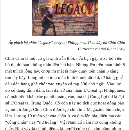
Áp phích bộ phim “Legacy” quay tại Philippines. Theo đây thì Chin-Chin
Guttierrez vai thứ 4, ảnh
ở đây
Chin-Chin là một cô gái xinh xắn thôi, nếu bạn gặp ở xe bò viên
hủ tíu thì bạn không nhìn đến hai bận. Nhưng lên trên màn hình 8
mét thì cô lộng lẫy, chớp mi mắt là máy quay trên chân 3 càng
run lảy bảy. Lông mi cô trên màn hình 8 mét rất dài, từ hàng ghế
đầu đến hàng ghế chót xao xuyến cả rạp 300 chỗ ngồi. Vào lúc
đó cô đang đình đám, làm đại sứ của nhãn L’Oreal tại Philippines,
có mặt trên khắp các pa nô quảng cáo, mà chị Củng Lợi thì là đại
sứ L’Oreal tại Trung Quốc. Cô còn này nọ tích cực hoạt động bảo
vệ môi trường. Chin-Chin được tạp chí Time Magazine bình chọn
làm 1 trong 10 nhân vật của châu Á và đưa lên bìa, điều mà các
“công chúa” hay “nữ hoàng” Việt Nam có nằm mơ cũng không
thấy. Như vậy là cô nổi tiếng, là người cưng của chủ hãng phim