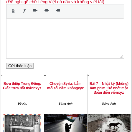
(Đề nghị gõ chữ tiếng Việt có dấu và không viết tắt)
"
"
"
Bưu thiếp Trung Đông:
Chuyện Syria: Lắm
Bài 7 – Nhật ký (không)
xyz
xyz
Giấc trưa đất thánh
mối tối nằm không
làm phim: Để nhốt một
xyz
đoàn diễn viên
Đỗ Kh.
Sáng Ánh
Sáng Ánh