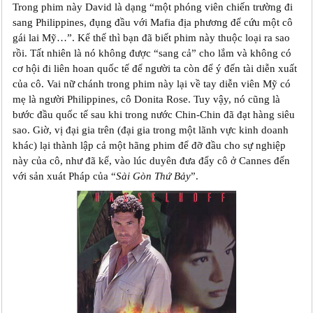
Trong phim này David là dạng “một phóng viên chiến trường đi
sang Philippines, đụng đầu với Mafia địa phương để cứu một cô
gái lai Mỹ…”. Kể thế thì bạn đã biết phim này thuộc loại ra sao
rồi. Tất nhiên là nó không được “sang cả” cho lắm và không có
cơ hội đi liên hoan quốc tế để người ta còn để ý đến tài diễn xuất
của cô. Vai nữ chánh trong phim này lại về tay diễn viên Mỹ có
mẹ là người Philippines, cô Donita Rose. Tuy vậy, nó cũng là
bước đầu quốc tế sau khi trong nước Chin-Chin đã đạt hàng siêu
sao. Giờ, vị đại gia trên (đại gia trong một lãnh vực kinh doanh
khác) lại thành lập cả một hãng phim để đỡ đầu cho sự nghiệp
này của cô, như đã kể, vào lúc duyên đưa đẩy cô ở Cannes đến
với sản xuát Pháp của “
Sài Gòn Thứ Bảy
”.