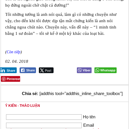
họ đứng ngoài chờ chật cả đường!”
Tôi những tưởng là anh nói quá, làm gì có những chuyện như
vậy, cho đến khi tôi được dịp tận mắt chứng kiến là anh nói
chẳng ngoa chút nào. Chuyện này, vấn đề này – “1 minh tinh
bằng 1 sư đoàn” – tôi sẽ kể ở một kỳ khác của loạt bài.
(
)
Còn tiếp
02. 04. 2018
Post
Viber
Whatsapp
Share
Share
Pinterest
Chia sẻ:
[addthis tool="addthis_inline_share_toolbox"]
Ý KIẾN - THẢO LUẬN
Họ tên
Email