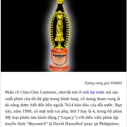
Tượng vàng giải FAMAS
Phần cô Chin-Chin Gutierrez, như đã nói ở
mà sản
cuối bài trước
xuất phim của tôi đã gặp trong hành lang, có mang tham vọng là
tài năng được biết đến bên ngoài 7614 hòn đảo của đất nước. Bạn
này, năm 1998, có mặt một vai phụ, thứ 3 hay là 4, trong bộ phim
Mỹ loại phiêu lưu hành động (“
Legacy
”) với diễn viên phim tập
truyền hình “
Baywatch
” là David Hasselhof quay tại Philippines.