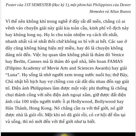
Poster của 1ST SEMESTER (Học kỳ 1), một phim hài Philippines của Dexter
Hemedez và Allan Ibanez
Vì thế nên không khí trong nghề ở đây rất dễ mến, chẳng có ai
vênh váo chuyện giải này giải kia toàn cầu, kinh phí vô địch này
hay khủng long nọ. Họ lo chu toàn nhiệm vụ cách tốt nhất,
nhanh nhất và rẻ nhất thôi chứ không so bì với ai hết. Các sao ở
đây cũng không hàng hiệu mỹ miều, hay đó là chuyện không
đáng nói đến. Việc họ quan tâm không phải là thảm đỏ Venice
hay Berlin, Cannes mà là thảm đỏ quê nhà, liên hoan FAMAS
(Filipino Academy of Movie Arts and Sciences Awards) hay giải
“Luna”. Họ sống là nhờ người xem trong nước nuôi họ; thứ Bảy,
Chủ nhật bồ bịch hay vợ chồng con cái dắt díu nhau đến rạp giải
trí. Điện ảnh Philippines làm được một việc phi thường là chống
chọi thành công với nền điện ảnh ngoại xâm, giữ được đất điện
ảnh của 100 triệu người trước ồ ạt Hollywood, Bollywood hay
Hán Thành, Hong Kong. Nó chẳng cần ra với thế giới, nó giữ
được nhà là giỏi rồi. Một khi nó đã giỏi rồi, có cơ hội để tồn tại
và sống, thì nó mới đến với thế giới như ta biết.