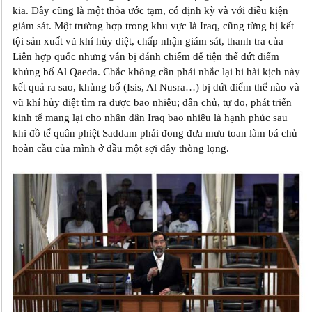
kia. Đây cũng là một thỏa ước tạm, có định kỳ và với điều kiện
giám sát. Một trường hợp trong khu vực là Iraq, cũng từng bị kết
tội sản xuất vũ khí hủy diệt, chấp nhận giám sát, thanh tra của
Liên hợp quốc nhưng vẫn bị đánh chiếm để tiện thể dứt điểm
khủng bố Al Qaeda. Chắc không cần phải nhắc lại bi hài kịch này
kết quả ra sao, khủng bố (Isis, Al Nusra…) bị dứt điểm thế nào và
vũ khí hủy diệt tìm ra được bao nhiêu; dân chủ, tự do, phát triển
kinh tế mang lại cho nhân dân Iraq bao nhiêu là hạnh phúc sau
khi đồ tể quân phiệt Saddam phải đong đưa mưu toan làm bá chủ
hoàn cầu của mình ở đầu một sợi dây thòng lọng.