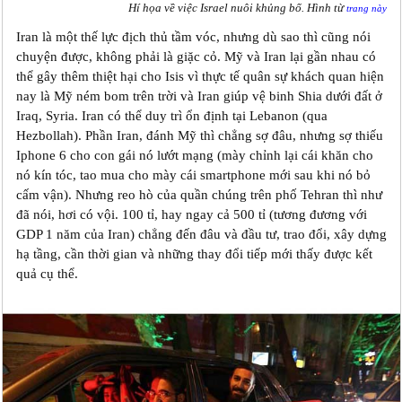
Hí họa về việc Israel nuôi khủng bố. Hình từ
trang này
Iran là một thế lực địch thủ tầm vóc, nhưng dù sao thì cũng nói
chuyện được, không phải là giặc cỏ. Mỹ và Iran lại gần nhau có
thể gây thêm thiệt hại cho Isis vì thực tế quân sự khách quan hiện
nay là Mỹ ném bom trên trời và Iran giúp vệ binh Shia dưới đất ở
Iraq, Syria. Iran có thể duy trì ổn định tại Lebanon (qua
Hezbollah). Phần Iran, đánh Mỹ thì chẳng sợ đâu, nhưng sợ thiếu
Iphone 6 cho con gái nó lướt mạng (mày chỉnh lại cái khăn cho
nó kín tóc, tao mua cho mày cái smartphone mới sau khi nó bỏ
cấm vận). Nhưng reo hò của quần chúng trên phố Tehran thì như
đã nói, hơi có vội. 100 tỉ, hay ngay cả 500 tỉ (tương đương với
GDP 1 năm của Iran) chẳng đến đâu và đầu tư, trao đổi, xây dựng
hạ tầng, cần thời gian và những thay đổi tiếp mới thấy được kết
quả cụ thể.