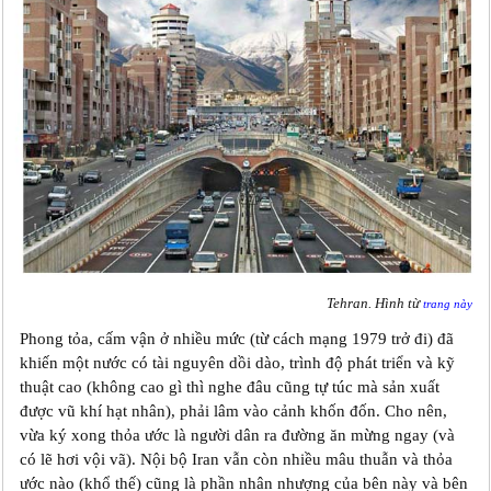
Tehran. Hình từ
trang này
Phong tỏa, cấm vận ở nhiều mức (từ cách mạng 1979 trở đi) đã
khiến một nước có tài nguyên dồi dào, trình độ phát triển và kỹ
thuật cao (không cao gì thì nghe đâu cũng tự túc mà sản xuất
được vũ khí hạt nhân), phải lâm vào cảnh khốn đốn. Cho nên,
vừa ký xong thỏa ước là người dân ra đường ăn mừng ngay (và
có lẽ hơi vội vã). Nội bộ Iran vẫn còn nhiều mâu thuẫn và thỏa
ước nào (khổ thế) cũng là phần nhân nhượng của bên này và bên