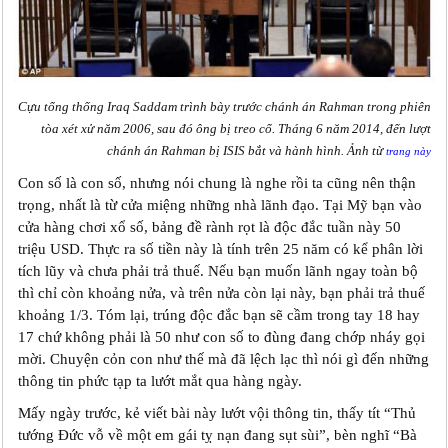
Cựu tổng thống Iraq Saddam trình bày trước chánh án Rahman trong phiên
tòa xét xử năm 2006, sau đó ông bị treo cổ. Tháng 6 năm 2014, đến lượt
chánh án Rahman bị ISIS bắt và hành hình. Ảnh từ
trang này
Con số là con số, nhưng nói chung là nghe rồi ta cũng nên thận
trọng, nhất là từ cửa miệng những nhà lãnh đạo. Tại Mỹ bạn vào
cửa hàng chơi xổ số, bảng đề rành rọt là độc đắc tuần này 50
triệu USD. Thực ra số tiền này là tính trên 25 năm có kể phân lời
tích lũy và chưa phải trả thuế. Nếu bạn muốn lãnh ngay toàn bộ
thì chỉ còn khoảng nửa, và trên nửa còn lại này, bạn phải trả thuế
khoảng 1/3. Tóm lại, trúng độc đắc bạn sẽ cầm trong tay 18 hay
17 chứ không phải là 50 như con số to đùng đang chớp nháy gọi
mời. Chuyện cỏn con như thế mà đã lệch lạc thì nói gì đến những
thông tin phức tạp ta lướt mắt qua hàng ngày.
Mấy ngày trước, kẻ viết bài này lướt vội thông tin, thấy tít “Thủ
tướng Đức vỗ về một em gái tỵ nạn đang sụt sùi”, bèn nghĩ “Bà