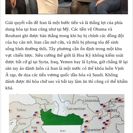
Giải quyết vấn đề Iran là một bước tiến và là thắng lợi của phía
dung hòa tại Iran cũng như tại Mỹ. Các tiền vệ Obama và
Rouhani ghi được bàn thắng trong khi họ bị chính các đồng đội
của họ cản trở. Iran cần mở cửa, và thôi bị phong tỏa để sinh
sống bình thường thôi, Tây phương cần ổn định trong một khu
vực chiến lược. Siêu cường thế giới là Hoa Kỳ không kiểm soát
được bất cứ gì tại Syria, Iraq, Yemen hay là Lybia, giờ chẳng lẽ lại
săn tay áo đánh luôn cả Iran là một nước có thể khóa luôn Vịnh
Ả rạp, đe dọa các tiểu vương quốc dầu hỏa và Saudi. Không
đánh được thì hòa chứ sao và bắt tay làm ăn thì cũng có thể khấm
khá.