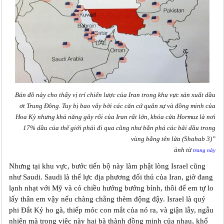
Bản đồ này cho thấy vị trí chiến lược của Iran trong khu vực sản xuất dầu
ơt Trung Đông. Tuy bị bao vây bởi các căn cứ quân sự và đồng minh của
Hoa Kỳ nhưng khả năng gây rối của Iran rất lớn, khóa cửa Hormuz là nơi
17% dầu của thế giới phải đi qua cũng như bắn phá các bãi dầu trong
vùng bằng tên lửa (Shahab 3)”
ảnh từ
trang này
Nhưng tại khu vực, bước tiến bộ này làm phật lòng Israel cũng
như Saudi. Saudi là thế lực địa phương đối thủ của Iran, giờ đang
lạnh nhạt với Mỹ và có chiều hướng bướng bỉnh, thôi để em tự lo
lấy thân em vậy nếu chàng chẳng thèm động đậy. Israel là quý
phi Đắt Kỷ ho gà, thiếp móc con mắt của nó ra, và giận lẫy, ngẫu
nhiên mà trong việc này hai bà thành đồng minh của nhau, khổ