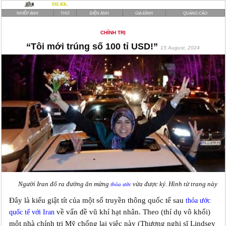
NHIẾP ẢNH
THƠ
ĐIỆN ẢNH
GIA ĐÌNH
QUẢNG CÁO
CHÍNH TRỊ
“Tôi mới trúng số 100 tỉ USD!”
15 August, 2024
Người Iran đổ ra đường ăn mừng
vừa được ký. Hình từ trang này
thỏa ước
Đây là kiểu giật tít của một số truyền thông quốc tế sau
thỏa ước
về vấn đề vũ khí hạt nhân. Theo (thí dụ vô khối)
quốc tế với Iran
một nhà chính trị Mỹ chống lại việc này (Thượng nghị sĩ Lindsey