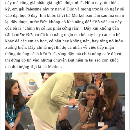
này mà cũng giả nhân giả nghĩa được nhỉ”. Hôm nay, tìm hiểu
kỹ, em gái Palestine này tỵ nạn ở Đức và mong ước là có ngày sẽ
vào đại học ở đây. Em khóc là vì bà Merkel bảo làm sao mà em ở
lại đây được, nước Đức không có khả năng đó! “Vỗ về” em này
của bà là “chính trị có lúc phải cứng rắn!”. Đây xin không bàn
cãi là nước Đức có đủ khả năng nhận em bé này hay các em bé
khác để các em ăn học, có nên hay không nên, hay tống nó luôn
xuống biển. Đây chỉ là một thí dụ cá nhân về việc tiếp nhận
thông tin ằng cách lướt “tít”, sáng dậy mà chưa uống café đủ cử
thì đừng có tin vào những chuyện Bụt hiện ra tại sao con khóc
mà đối tượng Bụt là bà Merkel.