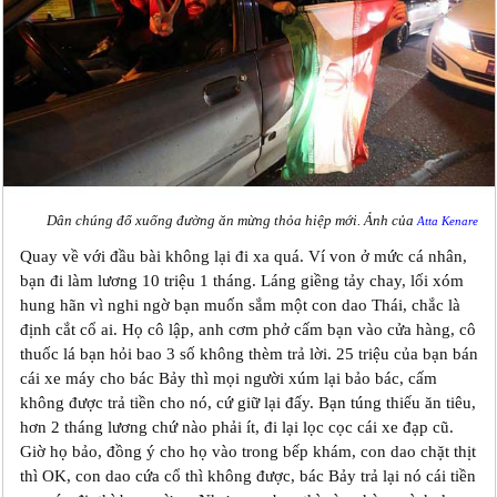
Dân chúng đổ xuống đường ăn mừng thỏa hiệp mới. Ảnh của
Atta Kenare
Quay về với đầu bài không lại đi xa quá. Ví von ở mức cá nhân,
bạn đi làm lương 10 triệu 1 tháng. Láng giềng tảy chay, lối xóm
hung hãn vì nghi ngờ bạn muốn sắm một con dao Thái, chắc là
định cắt cổ ai. Họ cô lập, anh cơm phở cấm bạn vào cửa hàng, cô
thuốc lá bạn hỏi bao 3 số không thèm trả lời. 25 triệu của bạn bán
cái xe máy cho bác Bảy thì mọi người xúm lại bảo bác, cấm
không được trả tiền cho nó, cứ giữ lại đấy. Bạn túng thiếu ăn tiêu,
hơn 2 tháng lương chứ nào phải ít, đi lại lọc cọc cái xe đạp cũ.
Giờ họ bảo, đồng ý cho họ vào trong bếp khám, con dao chặt thịt
thì OK, con dao cứa cổ thì không được, bác Bảy trả lại nó cái tiền