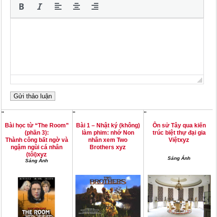
"
"
"
Bài học từ “The Room”
Bài 1 – Nhật ký (không)
Ôn sử Tây qua kiến
(phần 3):
làm phim: nhớ Non
trúc biệt thự đại gia
xyz
Thành công bất ngờ và
nhân xem Two
Việt
xyz
ngậm ngùi cá nhân
Brothers
xyz
(tôi)
Sáng Ánh
Sáng Ánh