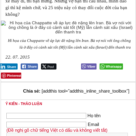
xe máy đi, thì bạn mừng. Nhưng vợ bạn thì càu nhàu, mình dao
gì thì kệ mình chứ, và 25 triệu này có thay đổi cuộc đời của bạn
không?
Hí họa của Chappatte về áp lực đè nặng lên Iran. Bà vợ nói với ông chồng
là ở đây có cảnh sát tốt (Mỹ) lẫn cảnh sát xấu (Israel) đến thanh tra
22. 07. 2015
Post
Viber
Whatsapp
Share
Share
Pinterest
Chia sẻ:
[addthis tool="addthis_inline_share_toolbox"]
Ý KIẾN - THẢO LUẬN
Họ tên
Email
(Đề nghị gõ chữ tiếng Việt có dấu và không viết tắt)