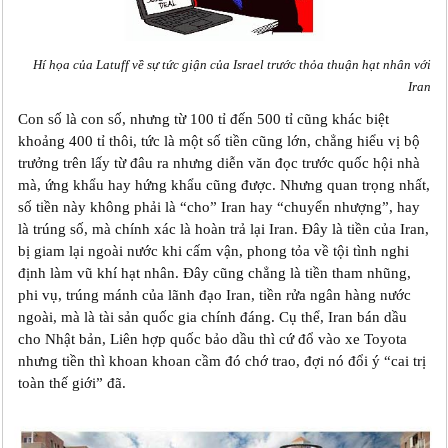
Hí họa của Latuff về sự tức giận của Israel trước thỏa thuận hạt nhân với
Iran
Con số là con số, nhưng từ 100 tỉ đến 500 tỉ cũng khác biệt
khoảng 400 tỉ thôi, tức là một số tiền cũng lớn, chẳng hiểu vị bộ
trưởng trên lấy từ đâu ra nhưng diễn văn đọc trước quốc hội nhà
mà, ứng khẩu hay hứng khẩu cũng được. Nhưng quan trọng nhất,
số tiền này không phải là “cho” Iran hay “chuyển nhượng”, hay
là trúng số, mà chính xác là hoàn trả lại Iran. Đây là tiền của Iran,
bị giam lại ngoài nước khi cấm vận, phong tỏa về tội tình nghi
định làm vũ khí hạt nhân. Đây cũng chẳng là tiền tham nhũng,
phi vụ, trúng mánh của lãnh đạo Iran, tiền rửa ngân hàng nước
ngoài, mà là tài sản quốc gia chính đáng. Cụ thể, Iran bán dầu
cho Nhật bản, Liên hợp quốc bảo dầu thì cứ đổ vào xe Toyota
nhưng tiền thì khoan khoan cầm đó chớ trao, đợi nó đổi ‎‎ý “cai trị
toàn thế giới” đã.