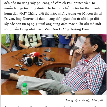
đến đảo họ đang xây phi cảng để cấm cờ Philippines và “Họ
muốn làm gì tôi cũng được. Họ bắn tôi chết thì tôi trở thành anh
hùng dân tộc!” Chẳng biết thế nào, nhưng trong vụ bắt con tin tại
Davao, ông Duterte đã dám mang thân giao cho tù nổi loạn đổi
lấy các con tin bị họ giữ thì ông cũng dám mặc quần đùi mà lướt
sóng biển Đông như Triệu Vân Đơn Dương Trường Bản?
Trong một cuộc gặp báo giới