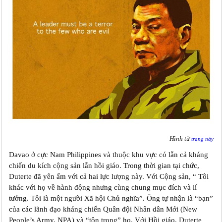
Hình từ
trang này
Davao ở cực Nam Philippines và thuộc khu vực có lẫn cả kháng
chiến du kích cộng sản lẫn hồi giáo. Trong thời gian tại chức,
Duterte đã yên ấm với cả hai lực lượng này. Với Cộng sản, “ Tôi
khác với họ về hành động nhưng cùng chung mục đích và l‎í
tưởng. Tôi là một người Xã hội Chủ nghĩa”. Ông tự nhận là “bạn”
của các lãnh đạo kháng chiến Quân đội Nhân dân Mới (New
People’s Army, NPA) và “tôn trọng” họ. Với Hồi giáo, Duterte