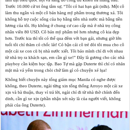
làm đại biểu quốc hội và sang đó công du khiến bà mang bầu.
Trước 10.000 cử tri ông tâm sự, “Tôi có hai bạn gái (nữa). Một cô
làm thu ngân và một cô bán hàng mỹ phẩm trong thương xá. Tôi
không hỗ trợ cuộc sống của họ bằng tiền nhà nước mà bằng tiền
lương của tôi. Họ không ở chung cư cao cấp mà ở nhà trọ công
nhân viên 80 USD. Cô bán mỹ phẩm trẻ hơn nhưng cô kia đẹp
hơn. Trước kia thì tôi có thể qua đêm với bạn gái, nhưng giờ lớn
tuổi tôi chỉ thăm có chốc lát! Có bận cái cô trẻ đòi tôi mua cho cô
một cái xe con cũ bị nhà nước xiết. Tôi bảo mình chỉ đi với nhau
từ nhà trọ ra khách sạn, em cần gì xe!” Đây là gương cho các nhà
playboy cần kiệm học tập. Bao Tự mà gặp Duterte thì chỉ có nhăn
mặt mà vá yếm trong chòi chứ làm gì có chuyện xé lụa!
Không biết chuyện này tổng giám mục Manila có nghe được
không, theo Duterte, ngài từng xin tổng thống Arroyo một cái xe
xịn và bà thuận, thay vì trả lời, ngài chỉ đi từ nhà thờ chính đến
dinh, cần gì xe xịn (phần nhận xét này là của người viết, không
phải của ông Duterte).