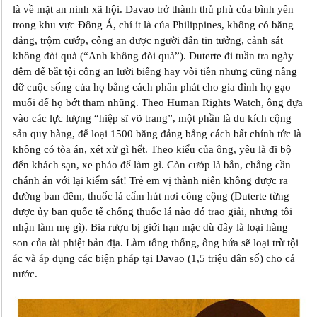
là về mặt an ninh xã hội. Davao trở thành thủ phủ của bình yên
trong khu vực Đông Á, chí ít là của Philippines, không có băng
đảng, trộm cướp, công an được người dân tin tưởng, cảnh sát
không đòi quà (“Anh không đòi quà”). Duterte đi tuần tra ngày
đêm để bắt tội công an lười biếng hay vòi tiền nhưng cũng nâng
đỡ cuộc sống của họ bằng cách phân phát cho gia đình họ gạo
muối để họ bớt tham nhũng. Theo Human Rights Watch, ông dựa
vào các lực lượng “hiệp sĩ võ trang”, một phần là du kích cộng
sản quy hàng, để loại 1500 băng đảng bằng cách bất chính tức là
không có tòa án, xét xử gì hết. Theo kiểu của ông, yêu là đi bộ
đến khách sạn, xe pháo để làm gì. Còn cướp là bắn, chẳng cần
chánh án với lại kiểm sát! Trẻ em vị thành niên không được ra
đường ban đêm, thuốc lá cấm hút nơi công cộng (Duterte từng
được ủy ban quốc tế chống thuốc lá nào đó trao giải, nhưng tôi
nhận làm mẹ gì). Bia rượu bị giới hạn mặc dù đây là loại hàng
son của tài phiệt bản địa. Làm tổng thống, ông hứa sẽ loại trừ tội
ác và áp dụng các biện pháp tại Davao (1,5 triệu dân số) cho cả
nước.