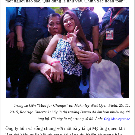
một người háo sắc. Quả đúng là như vậy. Chính xác hoàn toàn”.
Trong sự kiện “Mad for Change” tại Mckinley West Open Field, 29. 11.
2015, Rodrigo Duterte khi ấy là thị trưởng Davao đã ôm hôn nhiều người
ủng hộ. Cô này là một trong số đó. Ảnh:
Grig Montegrande
Ông ly hôn và sống chung với một bà y tá tại Mỹ ông quen khi