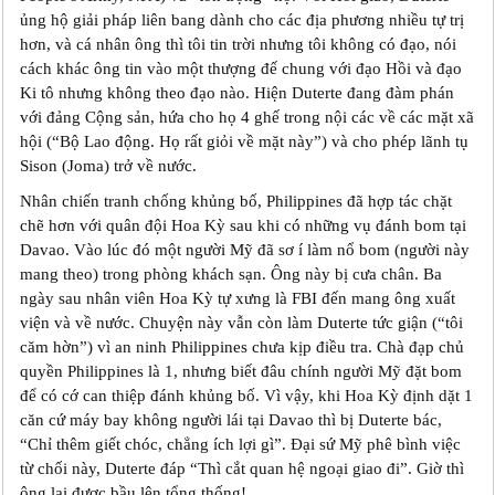
ủng hộ giải pháp liên bang dành cho các địa phương nhiều tự trị
hơn, và cá nhân ông thì tôi tin trời nhưng tôi không có đạo, nói
cách khác ông tin vào một thượng đế chung với đạo Hồi và đạo
Ki tô nhưng không theo đạo nào. Hiện Duterte đang đàm phán
với đảng Cộng sản, hứa cho họ 4 ghế trong nội các về các mặt xã
hội (“Bộ Lao động. Họ rất giỏi về mặt này”) và cho phép lãnh tụ
Sison (Joma) trở về nước.
Nhân chiến tranh chống khủng bố, Philippines đã hợp tác chặt
chẽ hơn với quân đội Hoa Kỳ sau khi có những vụ đánh bom tại
Davao. Vào lúc đó một người Mỹ đã sơ ‎í làm nổ bom (người này
mang theo) trong phòng khách sạn. Ông này bị cưa chân. Ba
ngày sau nhân viên Hoa Kỳ tự xưng là FBI đến mang ông xuất
viện và về nước. Chuyện này vẫn còn làm Duterte tức giận (“tôi
căm hờn”) vì an ninh Philippines chưa kịp điều tra. Chà đạp chủ
quyền Philippines là 1, nhưng biết đâu chính người Mỹ đặt bom
để có cớ can thiệp đánh khủng bố. Vì vậy, khi Hoa Kỳ định dặt 1
căn cứ máy bay không người lái tại Davao thì bị Duterte bác,
“Chỉ thêm giết chóc, chẳng ích lợi gì”. Đại sứ Mỹ phê bình việc
từ chối này, Duterte đáp “Thì cắt quan hệ ngoại giao đi”. Giờ thì
ông lại được bầu lên tổng thống!