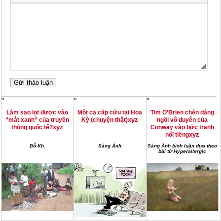
"
"
"
Làm sao lọt được vào
Một ca cấp cứu tại Hoa
Tim O’Brien chèn dáng
xyz
“mắt xanh” của truyền
Kỳ (chuyện thật)
ngồi vô duyên của
xyz
thông quốc tế?
Conway vào bức tranh
xyz
nổi tiếng
Đỗ Kh.
Sáng Ánh
Sáng Ánh bình luận dựa theo
bài từ Hyperallergic