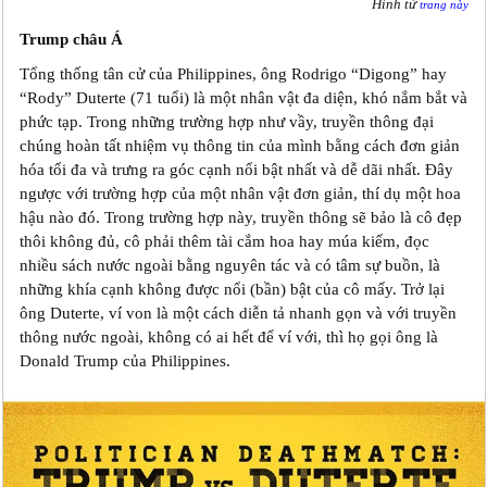
Hình từ
trang này
Trump châu Á
Tổng thống tân cử của Philippines, ông Rodrigo “Digong” hay
“Rody” Duterte (71 tuổi) là một nhân vật đa diện, khó nắm bắt và
phức tạp. Trong những trường hợp như vầy, truyền thông đại
chúng hoàn tất nhiệm vụ thông tin của mình bằng cách đơn giản
hóa tối đa và trưng ra góc cạnh nổi bật nhất và dễ dãi nhất. Đây
ngược với trường hợp của một nhân vật đơn giản, thí dụ một hoa
hậu nào đó. Trong trường hợp này, truyền thông sẽ bảo là cô đẹp
thôi không đủ, cô phải thêm tài cắm hoa hay múa kiếm, đọc
nhiều sách nước ngoài bằng nguyên tác và có tâm sự buồn, là
những khía cạnh không được nổi (bần) bật của cô mấy. Trở lại
ông Duterte, ví von là một cách diễn tả nhanh gọn và với truyền
thông nước ngoài, không có ai hết để ví với, thì họ gọi ông là
Donald Trump của Philippines.