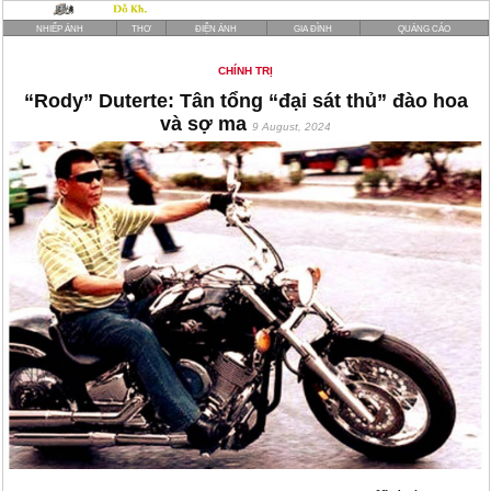
NHIẾP ẢNH
THƠ
ĐIỆN ẢNH
GIA ĐÌNH
QUẢNG CÁO
CHÍNH TRỊ
“Rody” Duterte: Tân tổng “đại sát thủ” đào hoa
và sợ ma
9 August, 2024