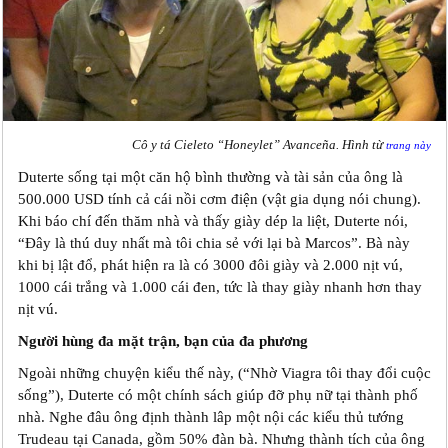
Cô y tá Cieleto “Honeylet” Avanceña. Hình từ
trang này
Duterte sống tại một căn hộ bình thường và tài sản của ông là
500.000 USD tính cả cái nồi cơm điện (vật gia dụng nói chung).
Khi báo chí đến thăm nhà và thấy giày dép la liệt, Duterte nói,
“Đây là thú duy nhất mà tôi chia sẻ với lại bà Marcos”. Bà này
khi bị lật đổ, phát hiện ra là có 3000 đôi giày và 2.000 nịt vú,
1000 cái trắng và 1.000 cái đen, tức là thay giày nhanh hơn thay
nịt vú.
Người hùng đa mặt trận, bạn của đa phương
Ngoài những chuyện kiểu thế này, (“Nhờ Viagra tôi thay đổi cuộc
sống”), Duterte có một chính sách giúp đỡ phụ nữ tại thành phố
nhà. Nghe đâu ông định thành lâp một nội các kiểu thủ tướng
Trudeau tại Canada, gồm 50% đàn bà. Nhưng thành tích của ông