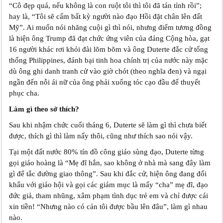
“Cô đẹp quá, nếu không là con ruột tôi thì tôi đã tán tỉnh rồi”;
hay là, “Tôi sẽ cấm bất kỳ người nào đạo Hồi đặt chân lên đất
Mỹ”. Ai muốn nói nhăng cuội gì thì nói, nhưng điểm tương đồng
là hiện ông Trump đã đạt chức ứng viên của đảng Cộng hòa, gạt
16 người khác rơi khỏi đài lõm bõm và ông Duterte đắc cử tổng
thống Philippines, đánh bại tinh hoa chính trị của nước này mặc
dù ông ghi danh tranh cử vào giờ chót (theo nghĩa đen) và ngại
ngần đến nỗi ái nữ của ông phải xuống tóc cạo đầu để thuyết
phục cha.
Làm gì theo sở thích?
Sau khi nhậm chức cuối tháng 6, Duterte sẽ làm gì thì chưa biết
được, thích gì thì làm nấy thôi, cũng như thích sao nói vậy.
Tại một đất nước 80% tín đồ công giáo sùng đạo, Duterte từng
gọi giáo hoàng là “Mẹ đĩ hắn, sao không ở nhà mà sang đây làm
gì để tắc đường giao thông”. Sau khi đắc cử, hiện ông đang đối
khẩu với giáo hội và gọi các giám mục là mấy “cha” mẹ đĩ, đạo
đức giả, tham nhũng, xâm phạm tình dục trẻ em và chỉ được cái
xin tiền! “Nhưng nào có cản tôi được bầu lên đâu”, làm gì nhau
nào.