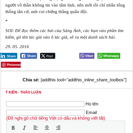
người vô thần không tin vào tâm linh, nên mới rồi chỉ nhắn tổng
thống tân cử, anh coi chừng thằng quân đội.
*
SOI: Để đọc thêm các bài của Sáng Ánh, các bạn vào phần tìm
kiếm, gõ tên tác giả vào ô tác giả, sẽ ra một danh sách bài.
29. 05. 2016
Post
Viber
Whatsapp
Share
Share
Pinterest
Chia sẻ:
[addthis tool="addthis_inline_share_toolbox"]
Ý KIẾN - THẢO LUẬN
Họ tên
Email
(Đề nghị gõ chữ tiếng Việt có dấu và không viết tắt)