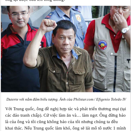
Duterte với nắm đấm biểu tượng. Ảnh của Philstar.com / Efigenio Toledo IV
Với Trung quốc, ông đề nghị hợp tác và phát triển thương mại (tại
các đảo tranh chấp). Cứ việc làm ăn và… làm ngơ. Ông đừng bảo
là của ông và tôi cũng không bảo của tôi nhưng chúng ta đều
khai thác. Nếu Trung quốc làm khó, ông sẽ lái mô tô nước 1 mình