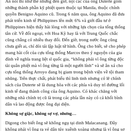
Ăn nói thì như thế nhưng đến giờ, nội các của ông Duterte gồm
những thành phần kỹ phiệt quen thuộc tại Manila, thuộc chính
quyền Benigno Aquino cũ. Trong 6 năm qua, ông Aquino đã đưa
phát triển kinh tế Philippines lên mức 6% và giới đầu tư ở
Philippines hiện thấy hài lòng với những lựa chọn của tổng thống
tân cử. Về đối ngoại, với Hoa Kỳ hay là với Trung Quốc chắc
cũng chẳng có nhiều thay đổi. Đến giờ, trong nước ông cũng
chưa giết ai, chỉ đòi tái lập luật tử hình. Ông cho biết, sẽ cho phép
mang hài cốt của cựu tổng thống Marcos theo ý‎ nguyện của gia
đình về nghĩa trang liệt sĩ quốc gia, “không phải vì ông từng độc
tài quân phiệt mà vì ông từng là một người lính” và sẽ ân xá cho
cựu tổng thống Arroyo đang bị giam trong bệnh viện về tội tham
nhũng. Trên thực chất, phát biểu thì linh tinh nhưng có lẽ chính
sách của Duterte sẽ là dung hòa với các phía và duy trì đường lối
kinh tế đang thành công của ông Aquino. Có khác chăng với
những nhà chính trị cũ là trong các phía lần này có cả khối bình
dân và lao động được ông đại diện.
Không sợ giặc, không sợ vợ, nhưng…
Digong cho biết ông sẽ không ngụ tại dinh Malacanang. Đây
không phải vì ông ra vẻ dân túy xuềnh xoàng nhưng là vì ông sợ