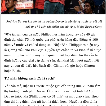
Rodrigo Duterte khi còn là thị trưởng Davao đi vận động tranh cử, với đội
ngũ ủng hộ viên rất nhiều phụ nữ. Ảnh: Mohd Rasfan/Getty
70% tài sản của cả nước Philippines nằm trong tay của 40 gia
đình đại chủ. Từ một quốc gia phát triển hàng đầu Đông Á 100
năm về trước và chỉ có đứng sau Nhật Bản, Philippines hiện nay
là gương xấu cho khu vực. Quyền lực chính trị và kinh tế liên tục
nằm trong tay nhóm này , dù quân phiệt hay dân chủ thì vẫn là
định hướng của giai cấp đại tư sản, đại khái (đến lượt người viết
này ví von dễ dãi), hết Bush đến Clinton rồi giờ hoặc Clinton
hoặc Bush.
Tự nhận không sạch tức là sạch?
Về thân thế, luật sư Duterte thuộc giai cấp trung lưu, 20 năm làm
thị trưởng thành phố Davao. Ông là con của một tỉnh trưởng
Davao trước kia (Philippines có 81 tỉnh) và một giáo viên. Theo
ông thì ông thích phụ nữ hơn là thích học. “Người ta đồn tôi là