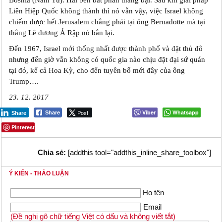
Bosnia (Nam Tư). Hai bên bất phân thắng bại. Sau khi giải pháp
Liên Hiệp Quốc không thành thì nó vẫn vậy, việc Israel không
chiếm được hết Jerusalem chẳng phải tại ông Bernadotte mà tại
thằng Lê dương Ả Rập nó bắn lại.
Đến 1967, Israel mới thống nhất được thành phố và đặt thủ đô
nhưng đến giờ vẫn không có quốc gia nào chịu đặt đại sứ quán
tại đó, kể cả Hoa Kỳ, cho đến tuyên bố mới đây của ông
Trump….
23. 12. 2017
Post
Viber
Whatsapp
Share
Share
Pinterest
Chia sẻ:
[addthis tool="addthis_inline_share_toolbox"]
Ý KIẾN - THẢO LUẬN
Họ tên
Email
(Đề nghị gõ chữ tiếng Việt có dấu và không viết tắt)