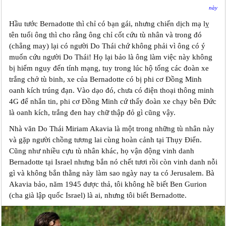
này
Hầu tước Bernadotte thì chỉ có bạn gái, nhưng chiến dịch mạ lỵ
tên tuổi ông thì cho rằng ông chỉ cốt cứu tù nhân và trong đó
(chẳng may) lại có người Do Thái chứ không phải vì ông có ý
muốn cứu người Do Thái! Họ lại bảo là ông làm việc này không
bị hiểm nguy đến tính mạng, tuy trong lúc hộ tống các đoàn xe
trắng chở tù binh, xe của Bernadotte có bị phi cơ Đồng Minh
oanh kích trúng đạn. Vào dạo đó, chưa có điện thoại thông minh
4G để nhắn tin, phi cơ Đồng Minh cứ thấy đoàn xe chạy bên Đức
là oanh kích, trắng đen hay chữ thập đỏ gì cũng vậy.
Nhà văn Do Thái Miriam Akavia là một trong những tù nhân này
và gặp người chồng tương lai cùng hoàn cảnh tại Thụy Điển.
Cũng như nhiều cựu tù nhân khác, họ vận động vinh danh
Bernadotte tại Israel nhưng bắn nó chết tươi rồi còn vinh danh nỗi
gì và không bắn thằng này làm sao ngày nay ta có Jerusalem. Bà
Akavia bảo, năm 1945 được thả, tôi không hề biết Ben Gurion
(cha già lập quốc Israel) là ai, nhưng tôi biết Bernadotte.