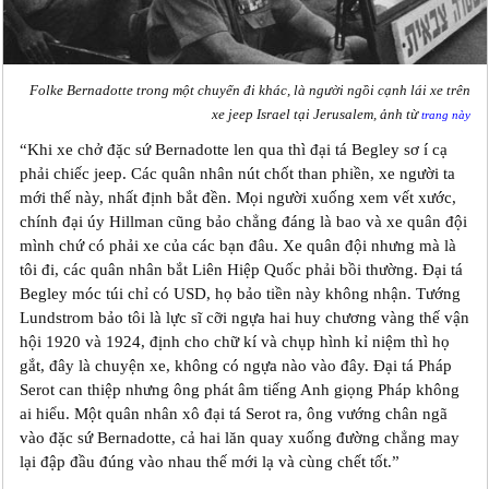
Folke Bernadotte trong một chuyến đi khác, là người ngồi cạnh lái xe trên
xe jeep Israel tại Jerusalem, ảnh từ
trang này
“Khi xe chở đặc sứ Bernadotte len qua thì đại tá Begley sơ í cạ
phải chiếc jeep. Các quân nhân nút chốt than phiền, xe người ta
mới thế này, nhất định bắt đền. Mọi người xuống xem vết xước,
chính đại úy Hillman cũng bảo chẳng đáng là bao và xe quân đội
mình chứ có phải xe của các bạn đâu. Xe quân đội nhưng mà là
tôi đi, các quân nhân bắt Liên Hiệp Quốc phải bồi thường. Đại tá
Begley móc túi chỉ có USD, họ bảo tiền này không nhận. Tướng
Lundstrom bảo tôi là lực sĩ cỡi ngựa hai huy chương vàng thế vận
hội 1920 và 1924, định cho chữ k‎í và chụp hình kỉ niệm thì họ
gắt, đây là chuyện xe, không có ngựa nào vào đây. Đại tá Pháp
Serot can thiệp nhưng ông phát âm tiếng Anh giọng Pháp không
ai hiểu. Một quân nhân xô đại tá Serot ra, ông vướng chân ngã
vào đặc sứ Bernadotte, cả hai lăn quay xuống đường chẳng may
lại đập đầu đúng vào nhau thế mới lạ và cùng chết tốt.”