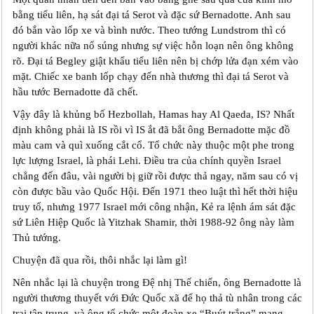
bằng tiểu liên, hạ sát đại tá Serot và đặc sứ Bernadotte. Anh sau
đó bắn vào lốp xe và bình nước. Theo tướng Lundstrom thì có
người khác nữa nổ súng nhưng sự việc hỗn loạn nên ông không
rõ. Đại tá Begley giật khẩu tiểu liên nên bị chớp lửa đạn xém vào
mặt. Chiếc xe banh lốp chạy đến nhà thương thì đại tá Serot và
hầu tước Bernadotte đã chết.
Vậy đây là khủng bố Hezbollah, Hamas hay Al Qaeda, IS? Nhất
định không phải là IS rồi vì IS ắt đã bắt ông Bernadotte mặc đồ
màu cam và quì xuống cắt cổ. Tổ chức này thuộc một phe trong
lực lượng Israel, là phái Lehi. Điều tra của chính quyền Israel
chẳng đến đâu, vài người bị giữ rồi được thả ngay, năm sau có vị
còn được bầu vào Quốc Hội. Đến 1971 theo luật thì hết thời hiệu
truy tố, nhưng 1977 Israel mới công nhận, Kẻ ra lệnh ám sát đặc
sứ Liên Hiệp Quốc là Yitzhak Shamir, thời 1988-92 ông này làm
Thủ tướng.
Chuyện đã qua rồi, thôi nhắc lại làm gì!
Nên nhắc lại là chuyện trong Đệ nhị Thế chiến, ông Bernadotte là
người thương thuyết với Đức Quốc xã để họ thả tù nhân trong các
trại tập trung, và ông tổ chức một đoàn xe “Buýt trắng” mang