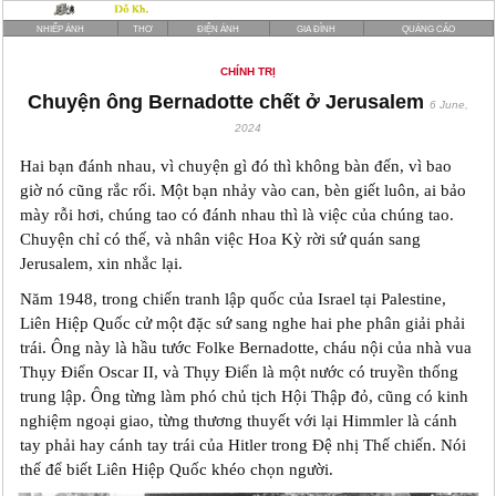
NHIẾP ẢNH
THƠ
ĐIỆN ẢNH
GIA ĐÌNH
QUẢNG CÁO
CHÍNH TRỊ
Chuyện ông Bernadotte chết ở Jerusalem
6 June,
2024
Hai bạn đánh nhau, vì chuyện gì đó thì không bàn đến, vì bao
giờ nó cũng rắc rối. Một bạn nhảy vào can, bèn giết luôn, ai bảo
mày rỗi hơi, chúng tao có đánh nhau thì là việc của chúng tao.
Chuyện chỉ có thế, và nhân việc Hoa Kỳ rời sứ quán sang
Jerusalem, xin nhắc lại.
Năm 1948, trong chiến tranh lập quốc của Israel tại Palestine,
Liên Hiệp Quốc cử một đặc sứ sang nghe hai phe phân giải phải
trái. Ông này là hầu tước Folke Bernadotte, cháu nội của nhà vua
Thụy Điển Oscar II, và Thụy Điển là một nước có truyền thống
trung lập. Ông từng làm phó chủ tịch Hội Thập đỏ, cũng có kinh
nghiệm ngoại giao, từng thương thuyết với lại Himmler là cánh
tay phải hay cánh tay trái của Hitler trong Đệ nhị Thế chiến. Nói
thế để biết Liên Hiệp Quốc khéo chọn người.