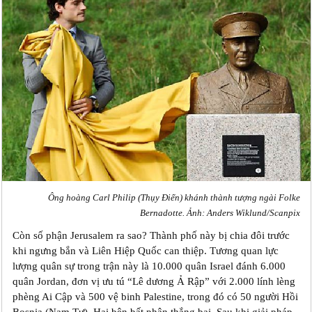
Ông hoàng Carl Philip (Thụy Điển) khánh thành tượng ngài Folke
Bernadotte. Ảnh: Anders Wiklund/Scanpix
Còn số phận Jerusalem ra sao? Thành phố này bị chia đôi trước
khi ngưng bắn và Liên Hiệp Quốc can thiệp. Tương quan lực
lượng quân sự trong trận này là 10.000 quân Israel đánh 6.000
quân Jordan, đơn vị ưu tú “Lê dương Ả Rập” với 2.000 lính lèng
phèng Ai Cập và 500 vệ binh Palestine, trong đó có 50 người Hồi