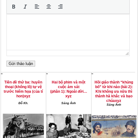
"
"
"
Tiền đề thứ ba: huyền
Hai bộ phim và một
Hồi giáo thành “khủng
thoại (khổng lồ) tự vệ
cuộc ám sát
bố” từ khi nào (bài 2):
trước hiểm họa (của tí
(phần 1): Ngoài đời…
Khi không ưa nữa thì
xyz
xyz
hon)
thành hà khắc và bạo
xyz
chúa
Đỗ Kh.
Sáng Ánh
Sáng Ánh