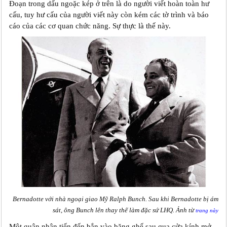
Đoạn trong dấu ngoặc kép ở trên là do người viết hoàn toàn hư
cấu, tuy hư cấu của người viết này còn kém các tờ trình và báo
cáo của các cơ quan chức năng. Sự thực là thế này.
Bernadotte với nhà ngoại giao Mỹ Ralph Bunch. Sau khi Bernadotte bị ám
sát, ông Bunch lên thay thế làm đặc sứ LHQ. Ảnh từ
trang này
Một quân nhân tiến đến bắn vào băng ghế sau qua cửa kính mở