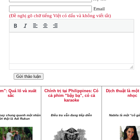
Email
(Đề nghị gõ chữ tiếng Việt có dấu và không viết tắt)
m”: Quá lố và xuất
Chính trị tại Philippines: Có
Dịch thuật là mộ
sắc
cả phim “bậy bạ”, có cả
nhọc
karaoke
oay chung quanh một nhân
Điều tra vẫn đang tiếp diễn
Nabila là một “cô gá
ời thật là Adi Rukun