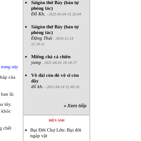
Sàigòn thứ Bảy (bản tự
phóng tác)
Đỗ Kh.
- 2025-03-04 15:26:04
Sàigòn thứ Bảy (bản tự
phóng tác)
Đặng Thái
- 2024-12-24
22:29:11
Miếng chả cá chiên
yung
- 2021-06-01 18:18:27
ừ
trang này
Võ đài còn đó võ sĩ còn
pháp của
đây
đỗ kh.
- 2021-04-24 12:40:56
ban là:
a túy.
» Xem tiếp
i khóc
ĐIỆN ẢNH
g chết
Bụi Đời Chợ Lớn: Bụi đời
ngáp vặt