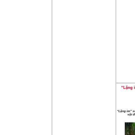
“Lặng i
“Lặng im” x
vật đ