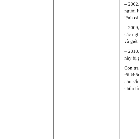
– 2002,
người H
lệnh cả
– 2009,
các ngh
và giết
– 2010,
này bị 
Con tra
tôi khô
còn sốn
chôn lí