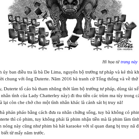
Hí họa từ
trang này
h ủy ban điều tra là bà De Lima, nguyên bộ trưởng tư pháp và kẻ thù k
rời chung với ông Duterte. Năm 2016 bà tranh cử Tổng thống và về thứ
, Duterte tố cáo bà tham nhũng thời làm bộ trưởng tư pháp, dùng tài xế
 nhân tình của Lady Chatterley này) đi thu tiền các trùm ma túy trong cá
à lại còn che chở cho một tình nhân khác là cảnh sát bị truy nã!
 bà phản pháo bằng cách đưa ra nhân chứng sống, tuy bà không có phi
erte thì có phim, tuy không phải là phim nhận tiền mà là phim làm tình
m nóng này cũng như phim bà hát karaoke với sĩ quan đang bị truy nã 
 biết từ mấy năm trước.