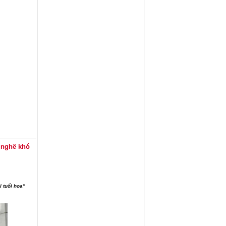
t nghề khó
i tuổi hoa”