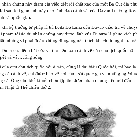
 nhân chứng này tham gia việc giết rồi chặt xác của một Ba Cụt địa ph
ồi sau khi giao anh này cho lãnh đạo cảnh sát của Davao là tướng Rosa
nh sát quốc gia).
 khi bộ trưởng tư pháp là bà Leila De Lima đến Davao điều tra về chuy
i phạm tội ác thì nhân chứng này được lệnh của Duterte là phục kích p
 tất, nhưng vì phái đoàn không đi ngang nên thích khach tiu nghỉu ra về
 Duterte ra lệnh bắt cóc và thủ tiêu toán cảnh vệ của chủ tịch quốc hộ
giết và vất xuống sông.
i của cựu chủ tịch quốc hội ở trên, cũng là đại biểu Quốc hội, thì bảo l
ng có cảnh vệ, chỉ được bảo vệ bởi cảnh sát quốc gia và những người n
g cả. Ông cho biết là mồ chôn tập thể được nhân chứng trên nói đến l
nh Nhật từ Thế chiến thứ 2.