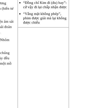
“Đồng chí Kim đi (đu) bay”:
ương
cứ vậy đi lại chấp nhận được
 (hiên tư
“Vắng mặt không phép”,
phim được giải mà lại không
ện ám sát
được chiếu
hái đoàn
.
i. Nhóm
à chúng
ày đều
à một mồ