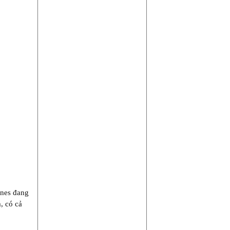
ines đang
m, có cả