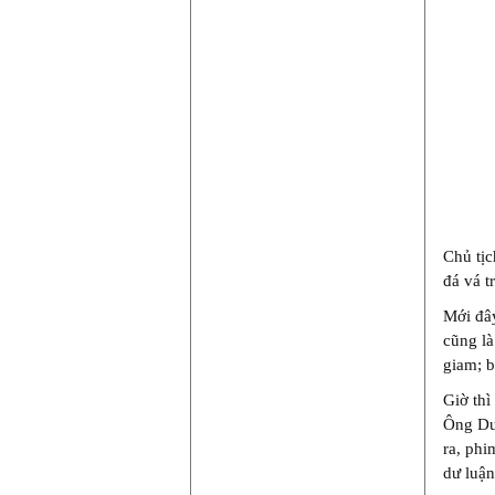
Chủ tịc
đá vá t
Mới đây
cũng là
giam; b
Giờ thì
Ông Dut
ra, phi
dư luận