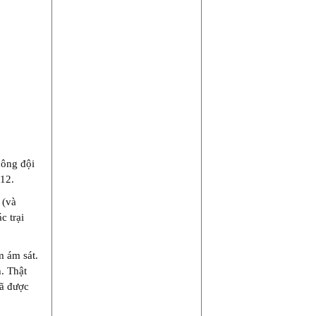
hông đội
 12.
 (và
c trại
m ám sát.
. Thật
đã được