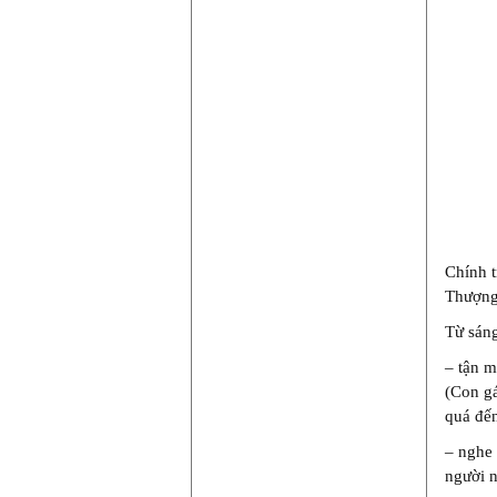
Chính t
Thượng
Từ sáng
– tận m
(Con gá
quá đến
– nghe
người n