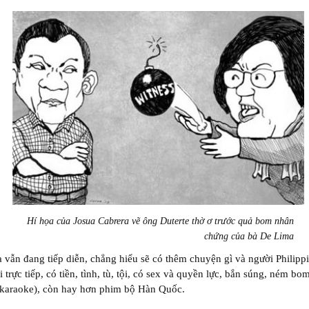
Hí họa của Josua Cabrera vẽ ông Duterte thờ ơ trước quả bom nhân
chứng của bà De Lima
a vẫn đang tiếp diễn, chẳng hiểu sẽ có thêm chuyện gì và người Philipp
i trực tiếp, có tiền, tình, tù, tội, có sex và quyền lực, bắn súng, ném bo
(karaoke), còn hay hơn phim bộ Hàn Quốc.