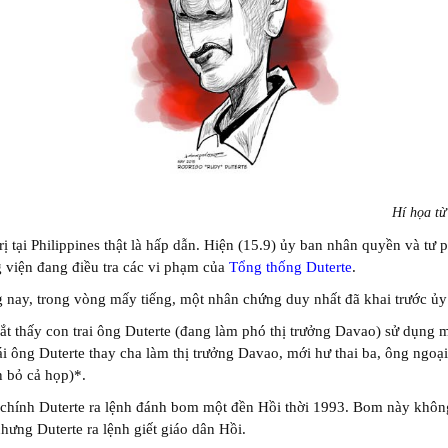
Hí họa t
rị tại Philippines thật là hấp dẫn. Hiện (15.9) ủy ban nhân quyền và tư 
 viện đang điều tra các vi phạm của
Tổng thống Duterte
.
 nay, trong vòng mấy tiếng, một nhân chứng duy nhất đã khai trước ủy 
ắt thấy con trai ông Duterte (đang làm phó thị trưởng Davao) sử dụng m
i ông Duterte thay cha làm thị trưởng Davao, mới hư thai ba, ông ngoạ
 bỏ cả họp)*.
 chính Duterte ra lệnh đánh bom một đền Hồi thời 1993. Bom này khôn
hưng Duterte ra lệnh giết giáo dân Hồi.