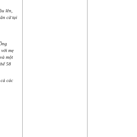
ầu lên,
ân cử tại
 Ông
 với mẹ
 và một
thể 58
 cả các