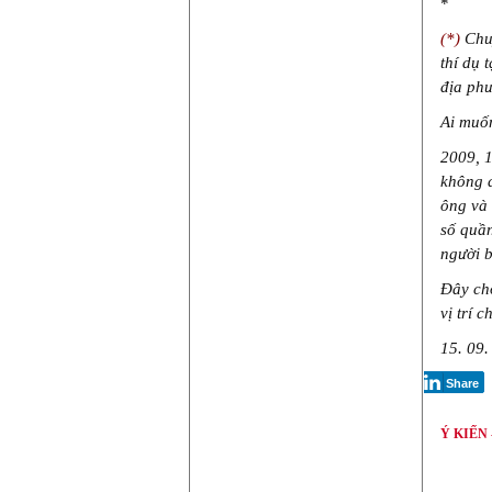
*
(*)
Chuy
thí dụ 
địa ph
Ai muố
2009, 1
không d
ông và 
số quầ
người b
Đây cho
vị trí 
15. 09.
Share
Ý KIẾN