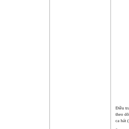
Điều tr
theo dõ
ca hát 