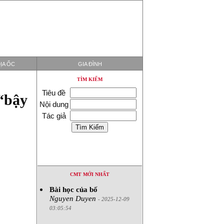
ỊA ỐC
GIA ĐÌNH
TÌM KIẾM
Tiêu đề
 “bậy
Nội dung
Tác giả
CMT MỚI NHẤT
Bài học của bố
Nguyen Duyen
- 2025-12-09
03:05:54