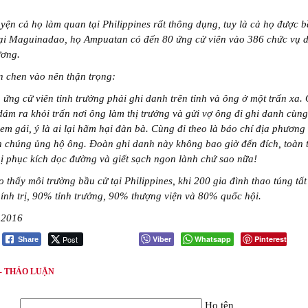
ện cả họ làm quan tại Philippines rất thông dụng, tuy là cả họ được b
tại Maguinadao, họ Ampuatan có đến 80 ứng cử viên vào 386 chức vụ d
ương.
n chen vào nên thận trọng:
 ứng cử viên tỉnh trưởng phải ghi danh trên tỉnh và ông ở một trấn xa.
ám ra khỏi trấn nơi ông làm thị trưởng và gửi vợ ông đi ghi danh cùng
em gái, ý là ai lại hãm hại đàn bà. Cùng đi theo là báo chí địa phương
n chúng ủng hộ ông. Đoàn ghi danh này không bao giờ đến đích, toàn 
ị phục kích dọc đường và giết sạch ngon lành chứ sao nữa!
 thấy môi trường bầu cử tại Philippines, khi 200 gia đình thao túng tất
chính trị, 90% tỉnh trưởng, 90% thượng viện và 80% quốc hội.
 2016
Post
Viber
Whatsapp
Pinterest
Share
 - THẢO LUẬN
Họ tên