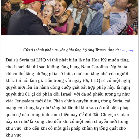
Cử tri thành phần truyền giáo ủng hộ ông Trump. Ảnh từ
trang này
Đại sứ Syria tại LHQ vì thế phát biểu là nếu Hoa Kỳ muốn tặng
cho Israel đất thì sao không tặng bang Nam Carolina. Người ta
chỉ có thể tặng những gì ta sở hữu, chứ còn tặng nhà của người
khác thì nói làm gì. Hẳn trong vài ngày tới, LHQ sẽ có một nghị
quyết mới lên án hành động cướp giật bất hợp pháp này, là nghị
quyết thứ 81 gì đó phản đối Israel, với đa số phiếu tương tự như
việc Jerusalem mới đây. Phần chính quyền trung ương Syria, cái
mạng còn lung lay như răng bà lão thì làm sao có nổi biện pháp
quân sự nào trong tình cảnh hiện nay để đòi đất. Chuyện Golan
này coi như là xong cho đến khi có một biến chuyển mới trong
khu vực, cho đến khi có một giải pháp chính trị tổng quát cho
khu vực.