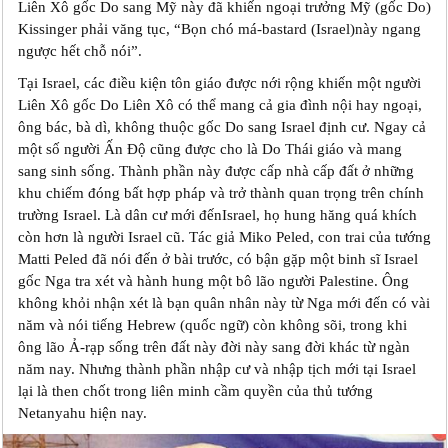
Liên Xô gốc Do sang Mỹ này đã khiến ngoại trưởng Mỹ (gốc Do)
Kissinger phải văng tục, “Bọn chó má-bastard (Israel)này ngang
ngược hết chỗ nói”.
Tại Israel, các điều kiện tôn giáo được nới rộng khiến một người
Liên Xô gốc Do Liên Xô có thể mang cả gia đình nội hay ngoại,
ông bác, bà dì, không thuộc gốc Do sang Israel định cư. Ngay cả
một số người Ấn Độ cũng được cho là Do Thái giáo và mang
sang sinh sống. Thành phần này được cấp nhà cấp đất ở những
khu chiếm đóng bất hợp pháp và trở thành quan trọng trên chính
trường Israel. Là dân cư mới đếnIsrael, họ hung hăng quá khích
còn hơn là người Israel cũ. Tác giả Miko Peled, con trai của tướng
Matti Peled đã nói đến ở bài trước, có bận gặp một binh sĩ Israel
gốc Nga tra xét và hành hung một bô lão người Palestine. Ông
không khỏi nhận xét là bạn quân nhân này từ Nga mới đến có vài
năm và nói tiếng Hebrew (quốc ngữ) còn không sõi, trong khi
ông lão Ả-rạp sống trên đất này đời này sang đời khác từ ngàn
năm nay. Nhưng thành phần nhập cư và nhập tịch mới tại Israel
lại là then chốt trong liên minh cầm quyền của thủ tướng
Netanyahu hiện nay.