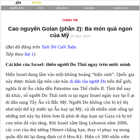
NHIẾP ẢNH
THƠ
ĐIỆN ẢNH
GIA ĐÌNH
QUẢNG CÁO
CHÍNH TRỊ
Cao nguyên Golan (phần 2): Ba món quà ngon
của Mỹ
26 May, 2024
(Bài đã đăng trên
.
Tuổi Trẻ Cuối Tuần
Tiếp theo
)
bài 1
Cái khó của Israel: thiếu người Do Thái ngay trên nước mình
Hiện Israel đang lâm vào một khủng hoảng “hiện sinh”. Quốc gia
này được thành lập trên căn bản
trên thế giới,
di dân của người Do
nghĩa là từ Âu châu đến Palestine sau Thế chiến II. Tình thế nay
đã khác, số người Do Thái sinh ra tại ngay Israel ngày nay lại ồ ạt
di dân sang Tây Âu và Bắc Mỹ. Người Do không còn bị kỳ thị
như một thế kỷ trước tại Âu hay tại Mỹ, và tất nhiên sinh sống tại
những nơi này họ khỏe hơn là phải đi dẹp loạn tại Gaza và bị trẻ
con ném đá vào tăng. Khi Israel xâm lăng Lebanon năm 2006,
các con của thủ tướng Olmert chẳng hạn, thay vì phục vụ trong
quân đội thì lại đang định cư ở Hoa Kỳ. Hiện có 300 nhân viên