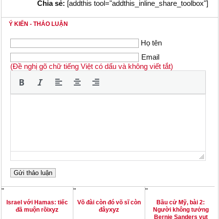
Chia sẻ:
[addthis tool="addthis_inline_share_toolbox"]
Ý KIẾN - THẢO LUẬN
Họ tên
Email
(Đề nghị gõ chữ tiếng Việt có dấu và không viết tắt)
"
"
"
Israel với Hamas: tiếc
Võ đài còn đó võ sĩ còn
Bầu cử Mỹ, bài 2:
xyz
xyz
đã muộn rồi
đây
Người không tưởng
Bernie Sanders vụt