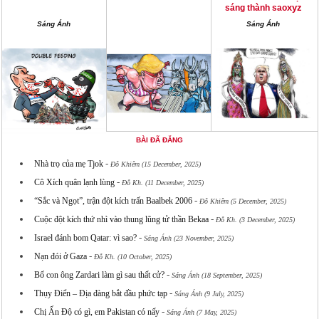
xyz
sáng thành sao
Sáng Ánh
Sáng Ánh
BÀI ĐÃ ĐĂNG
-
Nhà trọ của mẹ Tjok
Đỗ Khiêm (15 December, 2025)
-
Cô Xích quân lạnh lùng
Đỗ Kh. (11 December, 2025)
-
“Sắc và Ngọt”, trận đột kích trấn Baalbek 2006
Đỗ Khiêm (5 December, 2025)
-
Cuộc đột kích thứ nhì vào thung lũng tử thần Bekaa
Đỗ Kh. (3 December, 2025)
-
Israel đánh bom Qatar: vì sao?
Sáng Ánh (23 November, 2025)
-
Nạn đói ở Gaza
Đỗ Kh. (10 October, 2025)
-
Bố con ông Zardari làm gì sau thất cử?
Sáng Ánh (18 September, 2025)
-
Thụy Điển – Địa đàng bắt đầu phức tạp
Sáng Ánh (9 July, 2025)
-
Chị Ấn Độ có gì, em Pakistan có nấy
Sáng Ánh (7 May, 2025)