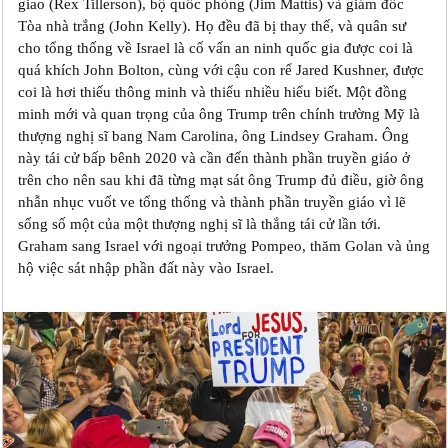
giao (Rex Tillerson), bộ quốc phòng (Jim Mattis) và giám đốc
Tòa nhà trắng (John Kelly). Họ đều đã bị thay thế, và quân sư
cho tổng thống về Israel là cố vấn an ninh quốc gia được coi là
quá khích John Bolton, cùng với cậu con rể Jared Kushner, được
coi là hơi thiếu thông minh và thiếu nhiều hiểu biết. Một đồng
minh mới và quan trọng của ông Trump trên chính trường Mỹ là
thượng nghị sĩ bang Nam Carolina, ông Lindsey Graham. Ông
này tái cử bấp bênh 2020 và cần đến thành phần truyền giáo ở
trên cho nên sau khi đã từng mạt sát ông Trump đủ điều, giờ ông
nhẫn nhục vuốt ve tổng thống và thành phần truyền giáo vì lẽ
sống số một của một thượng nghị sĩ là thắng tái cử lần tới.
Graham sang Israel với ngoại trưởng Pompeo, thăm Golan và ủng
hộ việc sát nhập phần đất này vào Israel.