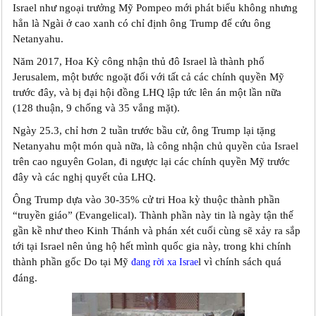
Israel như ngoại trưởng Mỹ Pompeo mới phát biểu không nhưng
hẳn là Ngài ở cao xanh có chỉ định ông Trump để cứu ông
Netanyahu.
Năm 2017, Hoa Kỳ công nhận thủ đô Israel là thành phố
Jerusalem, một bước ngoặt đối với tất cả các chính quyền Mỹ
trước đây, và bị đại hội đồng LHQ lập tức lên án một lần nữa
(128 thuận, 9 chống và 35 vắng mặt).
Ngày 25.3, chỉ hơn 2 tuần trước bầu cử, ông Trump lại tặng
Netanyahu một món quà nữa, là công nhận chủ quyền của Israel
trên cao nguyên Golan, đi ngược lại các chính quyền Mỹ trước
đây và các nghị quyết của LHQ.
Ông Trump dựa vào 30-35% cử tri Hoa kỳ thuộc thành phần
“truyền giáo” (Evangelical). Thành phần này tin là ngày tận thế
gần kề như theo Kinh Thánh và phán xét cuối cùng sẽ xảy ra sắp
tới tại Israel nên ủng hộ hết mình quốc gia này, trong khi chính
thành phần gốc Do tại Mỹ
l vì chính sách quá
đang rời xa Israe
đáng.