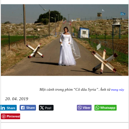
Một cảnh trong phim “Cô dâu Syria”. Ảnh từ
trang này
20. 04. 2019
Post
Viber
Whatsapp
Share
Share
Pinterest