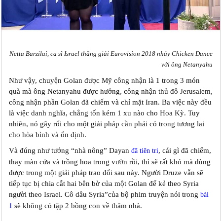
Netta Barzilai, ca sĩ Israel thắng giải Eurovision 2018 nhảy Chicken Dance
với ông Netanyahu
Như vậy, chuyện Golan được Mỹ công nhận là 1 trong 3 món
quà mà ông Netanyahu được hưởng, công nhận thủ đô Jerusalem,
công nhận phần Golan đã chiếm và chỉ mặt Iran. Ba việc này đều
là việc danh nghĩa, chẳng tốn kém 1 xu nào cho Hoa Kỳ. Tuy
nhiên, nó gây rối cho một giải pháp cần phải có trong tương lai
cho hòa bình và ổn định.
Và đúng như tướng “nhà nông” Dayan
, cái gì đã chiếm,
đã tiên tri
thay màn cửa và trồng hoa trong vườn rồi, thì sẽ rất khó mà dùng
được trong một giải pháp trao đổi sau này. Người Druze vẫn sẽ
tiếp tục bị chia cắt hai bên bờ của một Golan để kẻ theo Syria
người theo Israel. Cô dâu Syria”của bộ phim truyện nói trong
bài
sẽ không có tập 2 bồng con về thăm nhà.
1