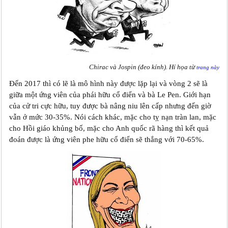
Chirac và Jospin (đeo kính). Hí họa từ
trang này
Đến 2017 thì có lẽ là mô hình này được lặp lại và vòng 2 sẽ là
giữa một ứng viên của phái hữu cổ điển và bà Le Pen. Giới hạn
của cử tri cực hữu, tuy được bà nâng niu lên cấp nhưng đến giờ
vẫn ở mức 30-35%. Nói cách khác, mặc cho tỵ nạn tràn lan, mặc
cho Hồi giáo khủng bố, mặc cho Anh quốc rã hàng thì kết quả
đoán được là ứng viên phe hữu cổ điển sẽ thắng với 70-65%.