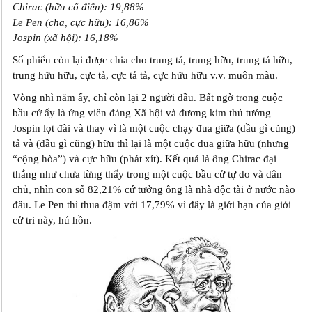
Chirac (hữu cổ điển): 19,88%
Le Pen (cha, cực hữu): 16,86%
Jospin (xã hội): 16,18%
Số phiếu còn lại được chia cho trung tả, trung hữu, trung tả hữu,
trung hữu hữu, cực tả, cực tả tả, cực hữu hữu v.v. muôn màu.
Vòng nhì năm ấy, chỉ còn lại 2 người đầu. Bất ngờ trong cuộc
bầu cử ấy là ứng viên đảng Xã hội và đương kim thủ tướng
Jospin lọt đài và thay vì là một cuộc chạy đua giữa (dầu gì cũng)
tả và (dầu gì cũng) hữu thì lại là một cuộc đua giữa hữu (nhưng
“cộng hòa”) và cực hữu (phát xít). Kết quả là ông Chirac đại
thắng như chưa từng thấy trong một cuộc bầu cử tự do và dân
chủ, nhìn con số 82,21% cứ tưởng ông là nhà độc tài ở nước nào
đâu. Le Pen thì thua đậm với 17,79% vì đây là giới hạn của giới
cử tri này, hú hồn.