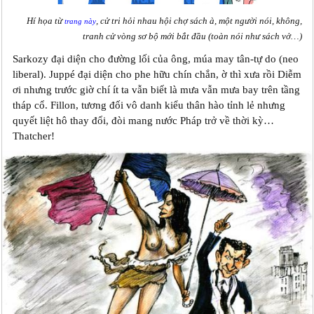
Hí họa từ
, cử tri hỏi nhau hội chợ sách à, một người nói, không,
trang này
tranh cử vòng sơ bộ mới bắt đầu (toàn nói như sách vở…)
Sarkozy đại diện cho đường lối của ông, múa may tân-tự do (neo
liberal). Juppé đại diện cho phe hữu chín chắn, ờ thì xưa rồi Diễm
ơi nhưng trước giờ chí ít ta vẫn biết là mưa vẫn mưa bay trên tầng
tháp cổ. Fillon, tương đối vô danh kiểu thân hào tỉnh lẻ nhưng
quyết liệt hô thay đổi, đòi mang nước Pháp trở về thời kỳ…
Thatcher!