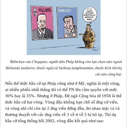
Biếm họa của Chappate, người dân Pháp không còn lựa chọn nào ngoài
Hollande (sedative, thuốc ngủ) và Sarkozy (amphetamine, thuốc kích thích),
cái nào cũng hại.
Nếu thể thức bầu cử tại Pháp cũng như ở Mỹ, nghĩa là một vòng,
ai nhiều phiếu nhất thắng thì có thể FN lên cầm quyền với mức
30% hay là 35%. Nhưng ở Pháp, Đệ ngũ Cộng hòa từ 1958 là thể
thức bầu cử hai vòng. Vòng đầu không hạn chế số ứng cử viên,
và vòng nhì chỉ còn lại 2 ứng viên đứng đầu, thi nhau mặc cả và
thương thuyết với các ứng viên về 3 về 4 về 5 bị bỏ lại. Thí dụ
bầu cử tổng thống hồi 2002, vòng đầu kết quả như sau: