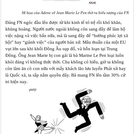
Hí họa của Adene vẽ Jean Marie Le Pen thở ra biểu tượng của FN
Đảng FN ngóc đầu lên được từ khi kinh tế trì trệ rồi khó khăn,
khủng hoảng. Người nước ngoài không còn sang đây để làm hộ
việc nặng và việc bẩn nữa, mà là sang đây để “hưởng phúc lợi xã
hội” hay “giành việc” của người bản xứ. Mâu thuẫn của một EU
vụt lớn sau khi khối Đông Âu sụp đổ, và hỗn loạn tại Trung
Đông. Ông Jean Marie bị con gái là bà Marine Le Pen loại luôn
khỏi đảng vì không thức thời. Cha không có hiểu, giờ ta không
còn làm ăn cò con nữa với mấy khách lão lưu luyến Phát xít hay
là Quốc xã, ta sắp nắm quyền đây. Bà mang FN lên tầm 30% cử
tri hiện nay.