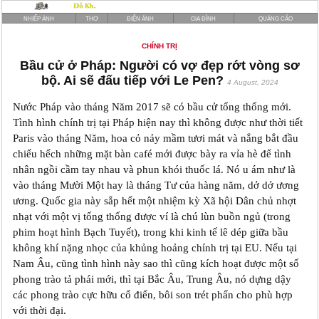
NHIẾP ẢNH
THƠ
ĐIỆN ẢNH
GIA ĐÌNH
QUẢNG CÁO
CHÍNH TRỊ
Bầu cử ở Pháp: Người có vợ đẹp rớt vòng sơ
bộ. Ai sẽ đấu tiếp với Le Pen?
4 August, 2024
Nước Pháp vào tháng Năm 2017 sẽ có bầu cử tổng thống mới.
Tình hình chính trị tại Pháp hiện nay thì không được như thời tiết
Paris vào tháng Năm, hoa cỏ nảy mầm tươi mát và nắng bắt đầu
chiếu hếch những mặt bàn café mới được bày ra vỉa hè để tình
nhân ngồi cầm tay nhau và phun khói thuốc lá. Nó u ám như là
vào tháng Mười Một hay là tháng Tư của hàng năm, dở dở ương
ương. Quốc gia này sắp hết một nhiệm kỳ Xã hội Dân chủ nhợt
nhạt với một vị tổng thống được ví là chú lùn buồn ngủ (trong
phim hoạt hình Bạch Tuyết), trong khi kinh tế lê dép giữa bầu
không khí nặng nhọc của khủng hoảng chính trị tại EU. Nếu tại
Nam Âu, cũng tình hình này sao thì cũng kích hoạt được một số
phong trào tả phái mới, thì tại Bắc Âu, Trung Âu, nó dựng dậy
các phong trào cực hữu cổ điển, bôi son trét phấn cho phù hợp
với thời đại.