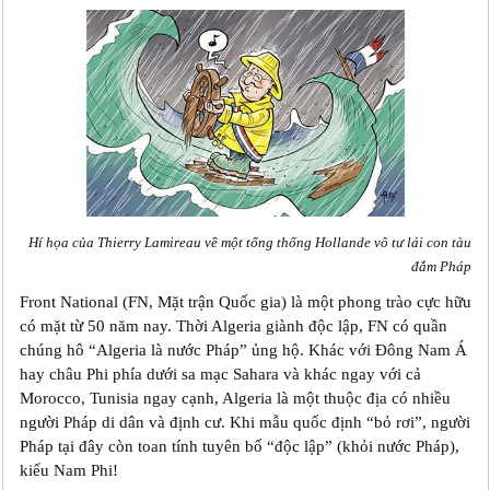
Hí họa của Thierry Lamireau về một tổng thống Hollande vô tư lái con tàu
đắm Pháp
Front National (FN, Mặt trận Quốc gia) là một phong trào cực hữu
có mặt từ 50 năm nay. Thời Algeria giành độc lập, FN có quần
chúng hô “Algeria là nước Pháp” ủng hộ. Khác với Đông Nam Á
hay châu Phi phía dưới sa mạc Sahara và khác ngay với cả
Morocco, Tunisia ngay cạnh, Algeria là một thuộc địa có nhiều
người Pháp di dân và định cư. Khi mẫu quốc định “bỏ rơi”, người
Pháp tại đây còn toan tính tuyên bố “độc lập” (khỏi nước Pháp),
kiểu Nam Phi!