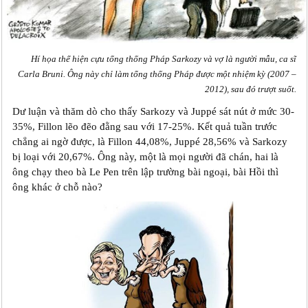
Hí họa thể hiện cựu tổng thống Pháp Sarkozy và vợ là người mẫu, ca sĩ
Carla Bruni. Ông này chỉ làm tổng thống Pháp được một nhiệm kỳ (2007 –
2012), sau đó trượt suốt.
Dư luận và thăm dò cho thấy Sarkozy và Juppé sát nút ở mức 30-
35%, Fillon lẽo đẽo đằng sau với 17-25%. Kết quả tuần trước
chẳng ai ngờ được, là Fillon 44,08%, Juppé 28,56% và Sarkozy
bị loại với 20,67%. Ông này, một là mọi người đã chán, hai là
ông chạy theo bà Le Pen trên lập trường bài ngoại, bài Hồi thì
ông khác ở chỗ nào?