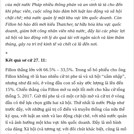
của một nước Pháp nhiều thông phán và an sinh tà tà cho đến
khi phục viên, cuộc sống bảo đảm bởi luật lao động và xã hội
chặt chẽ; nhà nước quản lý một khu vực lớn quốc doanh. Còn
Fillon hô hào đổi mới kiểu Thatcher, tư hữu hóa khu vực quốc
doanh, giảm bớt công nhân viên nhà nước, đẩy lùi các phúc lợi
xã hội và lao động với lý do quá tải với ngân sách và làm thâm
thủng, gây ra trì trệ kinh tế và chết cả lũ đến nơi.
*
Kết quả sơ cử 27. 11:
Fillon thắng lớn với 66.5% – 33,5%. Trong số bỏ phiếu cho ông
Fillon không rõ là bao nhiêu cử tri phe tả và xã hội “xâm nhập”,
nhưng như đã nói, ở vòng đầu con số này ước lượng là lên đến
15%. Chiến thắng của Fillon mở ra một lối mới cho bầu cử tổng
thống 5. 2017. Giờ thì phe tả có một cơ hội mở và cử tri ở vòng
đầu có thể lựa chọn giữa hai xã hội. Thứ nhất là nước Pháp như
trước đây, với những giá trị cổ điển và truyền thống của nửa thế
kỷ qua, với luật an sinh và lao động chặt chẽ, với nhà nước quản
lí và ảnh hưởng một khu vực lớn quốc doanh. Đây là mô hình
của đảng Xã hội (và tương tự, với đôi chút khác biệt, cũng là mô