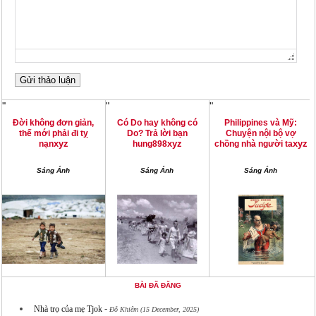
"
"
"
Đời không đơn giản,
Có Do hay không có
Philippines và Mỹ:
thế mới phải đi tỵ
Do? Trả lời bạn
Chuyện nội bộ vợ
xyz
xyz
xyz
nạn
hung898
chồng nhà người ta
Sáng Ánh
Sáng Ánh
Sáng Ánh
BÀI ĐÃ ĐĂNG
-
Nhà trọ của mẹ Tjok
Đỗ Khiêm (15 December, 2025)