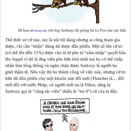
Hí họa từ
với ông Sarkozy rất giống bà Le Pen của cực hữu
trang này
Thể thức sơ cử này, tuy là nội bộ đảng nhưng ai cũng tham gia
được, chỉ cần “nhận” đảng thì được đầu phiếu. Một số lớn cử tri
(có thể lên đến 15%) được cho là từ phe tả “xâm nhập” quyết bầu
lên Juppé vì đó là ứng viên phe hữu khá nhất mà họ có thể chấp
nhận làm tổng thống và ngăn chặn được Sarkozy là người họ
ghét thậm tệ. Nếu vậy thì họ thành công về việc này, nhưng cử tri
hữu đã dồn phiếu cho một khuôn mặt đổi mới (Thatcher là… đổi
mới đối với nước Pháp, cũ người mới ta) là Fillon, từng bị
Sarkozy gọi là “cộng tác viên” (hiểu là “trợ l‎í”) cũ của ta đây.