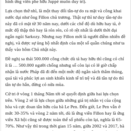
hình ứng viên phe hữu Juppé muốn duy trì).
Lựa chọn thứ nhì, là một thay đổi tân-tự do ra mặt và công khai
nước đại như ông Fillon chủ trương. Thật sự thì tư duy tân-tự do
này đã có mặt từ 30 năm nay, dưới các chế độ dù hữu hay tả, ở
mức độ thập thò hay là rón rén, có rõ rệt nhất là dưới thời đại
ngắn ngủi Sarkozy. Nhưng nay Fillon mới là người điềm nhiên đề
nghị, và được sự ủng hộ nhất định của một số quần chúng như ta
thấy vào hôm Chủ nhật này.
Đề nghị sa thải 500.000 công chức dù tả hay hữu thì cũng có chí
ít là … 500.000 người chống nhưng số còn lại có lẽ giờ chấp
nhận là nước Pháp đã đi đến một mức độ ngân sách thâm thủng,
quá tải và phúc lợi an sinh khiến kinh tế trì trệ và đã tân tự do thì
tân tự do hẳn, đừng có nửa mùa.
Cử tri ở vòng 1 tháng Năm tới sẽ quyết định giữa hai lựa chọn
trên. Vòng 2 sẽ là lựa chọn giữa những giá trị nhân vị của cộng
hòa và cực đoan tân hữu của bà Le Pen. Đến giờ, Le Pen vẫn ở
mức 30-35% và vòng 2 năm tới, dù là ứng viên Fillon hay là ứng
viên Xã hội cũng sẽ được toàn thể số phiếu còn lại, nghĩa là 65-
70%. Như vậy thì trong thời gian 15 năm, giữa 2002 và 2017, bà