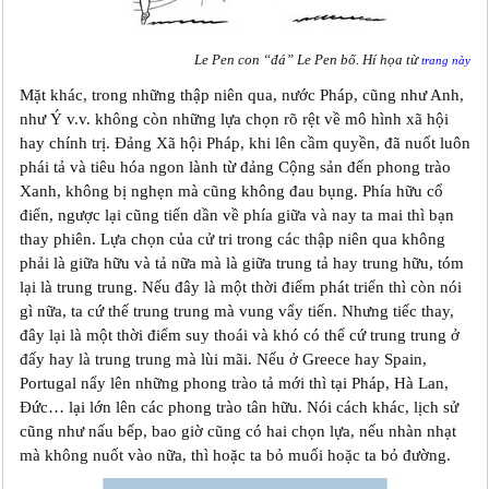
Le Pen con “đá” Le Pen bố. Hí họa từ
trang này
Mặt khác, trong những thập niên qua, nước Pháp, cũng như Anh,
như Ý v.v. không còn những lựa chọn rõ rệt về mô hình xã hội
hay chính trị. Đảng Xã hội Pháp, khi lên cầm quyền, đã nuốt luôn
phái tả và tiêu hóa ngon lành từ đảng Cộng sản đến phong trào
Xanh, không bị nghẹn mà cũng không đau bụng. Phía hữu cổ
điển, ngược lại cũng tiến dần về phía giữa và nay ta mai thì bạn
thay phiên. Lựa chọn của cử tri trong các thập niên qua không
phải là giữa hữu và tả nữa mà là giữa trung tả hay trung hữu, tóm
lại là trung trung. Nếu đây là một thời điểm phát triển thì còn nói
gì nữa, ta cứ thế trung trung mà vung vẩy tiến. Nhưng tiếc thay,
đây lại là một thời điểm suy thoái và khó có thể cứ trung trung ở
đấy hay là trung trung mà lùi mãi. Nếu ở Greece hay Spain,
Portugal nẩy lên những phong trào tả mới thì tại Pháp, Hà Lan,
Đức… lại lớn lên các phong trào tân hữu. Nói cách khác, lịch sử
cũng như nấu bếp, bao giờ cũng có hai chọn lựa, nếu nhàn nhạt
mà không nuốt vào nữa, thì hoặc ta bỏ muối hoặc ta bỏ đường.