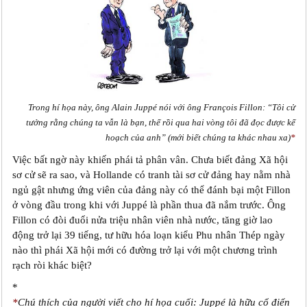
Trong hí họa này, ông Alain Juppé nói với ông François Fillon: “Tôi cử
tưởng rằng chúng ta vẫn là bạn, thế rồi qua hai vòng tôi đã đọc được kế
hoạch của anh” (mới biết chúng ta khác nhau xa)
*
Việc bất ngờ này khiến phái tả phân vân. Chưa biết đảng Xã hội
sơ cử sẽ ra sao, và Hollande có tranh tài sơ cử đảng hay nằm nhà
ngủ gật nhưng ứng viên của đảng này có thể đánh bại một Fillon
ở vòng đầu trong khi với Juppé là phần thua đã nắm trước. Ông
Fillon có đòi đuổi nửa triệu nhân viên nhà nước, tăng giờ lao
động trở lại 39 tiếng, tư hữu hóa loạn kiểu Phu nhân Thép ngày
nào thì phái Xã hội mới có đường trở lại với một chương trình
rạch ròi khác biệt?
*
*
Chú thích của người viết cho hí họa cuối: Juppé là hữu cổ điển