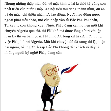
Nhưng những thập niên đó, về mặt kinh tế lại là thời kỳ vàng son
phát triển của nước Pháp. Xã hội tiêu thụ đang thành hình, dư ăn
và dư mặc, chỉ thiếu nhân lực lao động. Người lao động nước
ngoài phải mời chào, mở cửa nhập vào từ Bắc Phi, Phi châu,
Turkey… còn không xuể . Nước Pháp đang cần họ nên một khi
chuyện Algeria qua rồi, thì FN khó mà được lòng cử tri với lập
luận kỳ thị và bài ngoại. FN chỉ được lòng cử tri cực hữu trong
việc Pháp bỏ rơi Algeria. Một khi chuyện đó đã xong thì lập luận
bài ngoại, bài người Ả rạp Bắc Phi không đắt khách vì đây là
những người kỹ nghệ Pháp đang cần