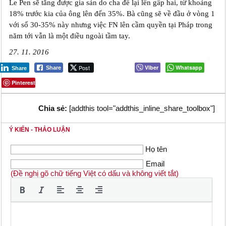
Le Pen sẽ tăng được gia sản do cha để lại lên gấp hai, từ khoảng
18% trước kia của ông lên đến 35%. Bà cũng sẽ về đầu ở vòng 1
với số 30-35% này nhưng việc FN lên cầm quyền tại Pháp trong
năm tới vẫn là một điều ngoài tầm tay.
27. 11. 2016
Post
Viber
Whatsapp
Share
Share
Pinterest
Chia sẻ:
[addthis tool="addthis_inline_share_toolbox"]
Ý KIẾN - THẢO LUẬN
Họ tên
Email
(Đề nghị gõ chữ tiếng Việt có dấu và không viết tắt)