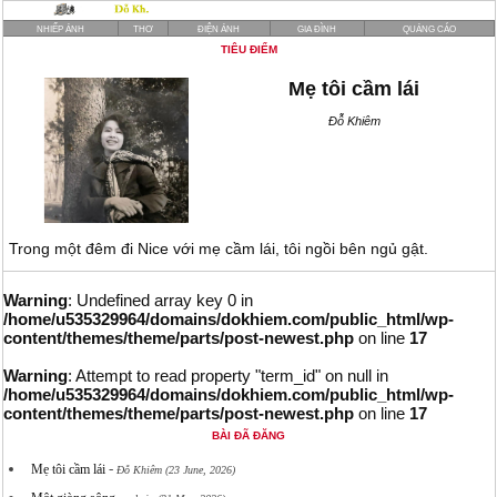
NHIẾP ẢNH
THƠ
ĐIỆN ẢNH
GIA ĐÌNH
QUẢNG CÁO
TIÊU ĐIỂM
Mẹ tôi cầm lái
Đỗ Khiêm
Trong một đêm đi Nice với mẹ cầm lái, tôi ngồi bên ngủ gật.
Warning
: Undefined array key 0 in
/home/u535329964/domains/dokhiem.com/public_html/wp-
content/themes/theme/parts/post-newest.php
on line
17
Warning
: Attempt to read property "term_id" on null in
/home/u535329964/domains/dokhiem.com/public_html/wp-
content/themes/theme/parts/post-newest.php
on line
17
BÀI ĐÃ ĐĂNG
-
Mẹ tôi cầm lái
Đỗ Khiêm (23 June, 2026)