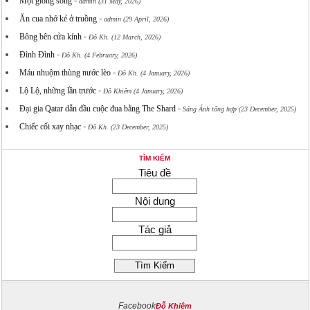
-
Một giòng sông
admin (31 May, 2026)
-
Ăn cua nhớ kẻ ở truồng
admin (29 April, 2026)
-
Bông bên cửa kính
Đỗ Kh. (12 March, 2026)
-
Đình Đình
Đỗ Kh. (4 February, 2026)
-
Máu nhuộm thùng nước lèo
Đỗ Kh. (4 January, 2026)
-
Lộ Lộ, những lần trước
Đỗ Khiêm (4 January, 2026)
-
Đại gia Qatar dẫn đầu cuộc đua bằng The Shard
Sáng Ánh tổng hợp (23 December, 2025)
-
Chiếc cối xay nhạc
Đỗ Kh. (23 December, 2025)
TÌM KIẾM
Tiêu đề
Nội dung
Tác giả
Facebook
Đỗ Khiêm